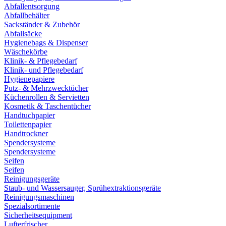
Abfallentsorgung
Abfallbehälter
Sackständer & Zubehör
Abfallsäcke
Hygienebags & Dispenser
Wäschekörbe
Klinik- & Pflegebedarf
Klinik- und Pflegebedarf
Hygienepapiere
Putz- & Mehrzwecktücher
Küchenrollen & Servietten
Kosmetik & Taschentücher
Handtuchpapier
Toilettenpapier
Handtrockner
Spendersysteme
Spendersysteme
Seifen
Seifen
Reinigungsgeräte
Staub- und Wassersauger, Sprühextraktionsgeräte
Reinigungsmaschinen
Spezialsortimente
Sicherheitsequipment
Lufterfrischer