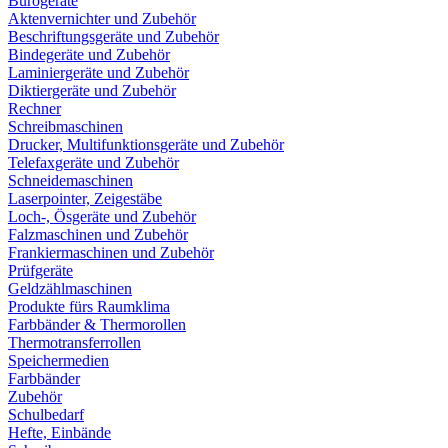
Bürogeräte
Aktenvernichter und Zubehör
Beschriftungsgeräte und Zubehör
Bindegeräte und Zubehör
Laminiergeräte und Zubehör
Diktiergeräte und Zubehör
Rechner
Schreibmaschinen
Drucker, Multifunktionsgeräte und Zubehör
Telefaxgeräte und Zubehör
Schneidemaschinen
Laserpointer, Zeigestäbe
Loch-, Ösgeräte und Zubehör
Falzmaschinen und Zubehör
Frankiermaschinen und Zubehör
Prüfgeräte
Geldzählmaschinen
Produkte fürs Raumklima
Farbbänder & Thermorollen
Thermotransferrollen
Speichermedien
Farbbänder
Zubehör
Schulbedarf
Hefte, Einbände