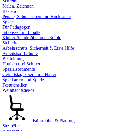
Schreiben
Malen, Zeichnen
Basteln
Penale, Schultaschen und Rucksäcke
Spiele
Für Pädagogen
Sitzkissen und -bälle
Kinder-Schulmöbel und -Stühle
Sicherheit
Arbeitsschutz, Sicherheit & Erste Hilfe
Arbeitshandschuhe
Bekleidung
Hauben und Schürzen
Spezialsortimente
Geburtstagskerzen mit Halter
Spielkarten und Spiele
Festutensilien
Weihnachtsdekor
Büromöbel & Planung
Sitzmöbel