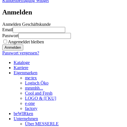
Kundenbefragung Widget
Anmelden
Anmelden Geschäftskunde
Email
Passwort
Angemeldet bleiben
Anmelden
Passwort vergessen?
Kataloge
Karriere
Eigenmarken
me:tex
Logisch Öko
mmmhh...
Cool and Fresh
LOGO & [I´KU]
e-one
factory
beWIRken
Unternehmen
Über MESSERLE