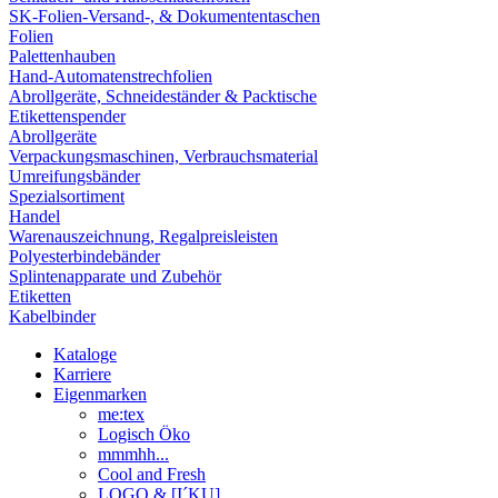
SK-Folien-Versand-, & Dokumententaschen
Folien
Palettenhauben
Hand-Automatenstrechfolien
Abrollgeräte, Schneideständer & Packtische
Etikettenspender
Abrollgeräte
Verpackungsmaschinen, Verbrauchsmaterial
Umreifungsbänder
Spezialsortiment
Handel
Warenauszeichnung, Regalpreisleisten
Polyesterbindebänder
Splintenapparate und Zubehör
Etiketten
Kabelbinder
Kataloge
Karriere
Eigenmarken
me:tex
Logisch Öko
mmmhh...
Cool and Fresh
LOGO & [I´KU]