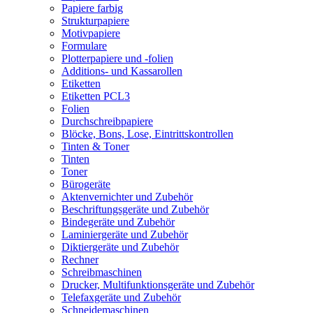
Papiere farbig
Strukturpapiere
Motivpapiere
Formulare
Plotterpapiere und -folien
Additions- und Kassarollen
Etiketten
Etiketten PCL3
Folien
Durchschreibpapiere
Blöcke, Bons, Lose, Eintrittskontrollen
Tinten & Toner
Tinten
Toner
Bürogeräte
Aktenvernichter und Zubehör
Beschriftungsgeräte und Zubehör
Bindegeräte und Zubehör
Laminiergeräte und Zubehör
Diktiergeräte und Zubehör
Rechner
Schreibmaschinen
Drucker, Multifunktionsgeräte und Zubehör
Telefaxgeräte und Zubehör
Schneidemaschinen