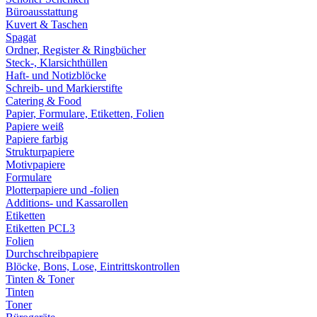
Büroausstattung
Kuvert & Taschen
Spagat
Ordner, Register & Ringbücher
Steck-, Klarsichthüllen
Haft- und Notizblöcke
Schreib- und Markierstifte
Catering & Food
Papier, Formulare, Etiketten, Folien
Papiere weiß
Papiere farbig
Strukturpapiere
Motivpapiere
Formulare
Plotterpapiere und -folien
Additions- und Kassarollen
Etiketten
Etiketten PCL3
Folien
Durchschreibpapiere
Blöcke, Bons, Lose, Eintrittskontrollen
Tinten & Toner
Tinten
Toner