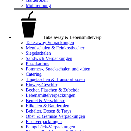
Garderoben
Mülltrennung
Take-away & Lebensmittelverp.
Take-away Verpackungen
Menüschalen & Feinkostbecher
Siegelschalen
Sandwich-Verpackungen
Pizzakartons
Pommes-, Snackschalen und -tüten
Catering
Tragetaschen & Transportboxen
Einweg-Geschirr
Becher, Flaschen & Zubehör
Lebensmittelverpackungen
Beutel & Verschlüsse
Etiketten & Banderolen
Behälter, Dosen & Trays
Obst- & Gemüse-Verpackungen
Fischverpackungen
Feingebäck-Verpackungen