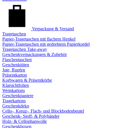
Verpackung & Versand
Tragetaschen
Papier-Tragetaschen mit flachem Henkel
Papier-Tragetaschen mit gedrehtem Papierkordel
Tragetaschen Take-away
Geschenkverpackungen & Zubehör
Flaschentaschen
Geschenktüten
Jute, Rupfen
Präsentkarton
Korbwaren & Präsentkörbe
Klarsichtfolien
Weinkartons
Geschenkpapiere
Tragekartons
Geschenkdeko
Cello-, Kreuz-, Flach- und Blockbodenbeutel
Geschenk- Stoff- & Polybänder
Holz- & Cellophanwolle
Geschenkboxen