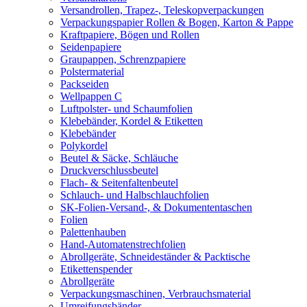
Versandrollen, Trapez-, Teleskopverpackungen
Verpackungspapier Rollen & Bogen, Karton & Pappe
Kraftpapiere, Bögen und Rollen
Seidenpapiere
Graupappen, Schrenzpapiere
Polstermaterial
Packseiden
Wellpappen C
Luftpolster- und Schaumfolien
Klebebänder, Kordel & Etiketten
Klebebänder
Polykordel
Beutel & Säcke, Schläuche
Druckverschlussbeutel
Flach- & Seitenfaltenbeutel
Schlauch- und Halbschlauchfolien
SK-Folien-Versand-, & Dokumententaschen
Folien
Palettenhauben
Hand-Automatenstrechfolien
Abrollgeräte, Schneideständer & Packtische
Etikettenspender
Abrollgeräte
Verpackungsmaschinen, Verbrauchsmaterial
Umreifungsbänder