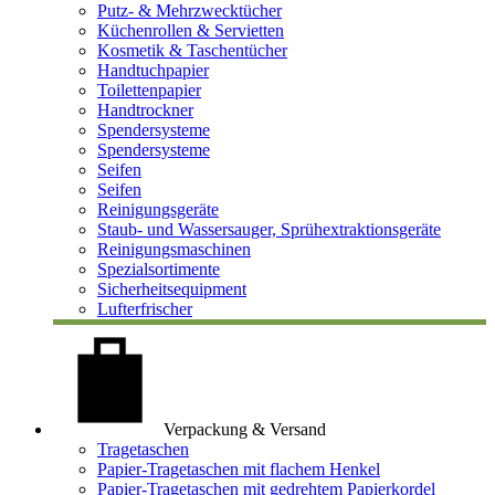
Putz- & Mehrzwecktücher
Küchenrollen & Servietten
Kosmetik & Taschentücher
Handtuchpapier
Toilettenpapier
Handtrockner
Spendersysteme
Spendersysteme
Seifen
Seifen
Reinigungsgeräte
Staub- und Wassersauger, Sprühextraktionsgeräte
Reinigungsmaschinen
Spezialsortimente
Sicherheitsequipment
Lufterfrischer
Verpackung & Versand
Tragetaschen
Papier-Tragetaschen mit flachem Henkel
Papier-Tragetaschen mit gedrehtem Papierkordel