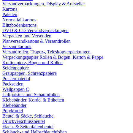
Versandverpackungen, Display & Aufsteller
Kartons
Paletten
Normalfaltkartons
Blitzbodenkartons
DVD & CD Versandverpackungen
Verpacken und Versenden
Planversandkartons & Versandrollen
Versandkartons
Versandrollen, Trapez-, Teleskopverpackungen
Verpackungspapier Rollen & Bogen, Karton & Pappe
Kraftpapiere, Bögen und Rollen
Seidenpapiere
Graupappen, Schrenzpapiere
Polstermaterial
Packseiden
Wellpappen C
Luftpolster- und Schaumfolien
Klebebänder, Kordel & Etiketten
Klebebänder
Polykordel
Beutel & Säcke, Schläuche
Druckverschlussbeutel
Flach- & Seitenfaltenbeutel
Schlauch- und Halbschlauchfolien