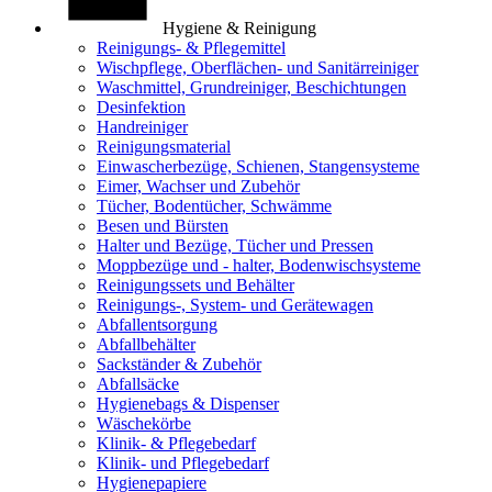
Hygiene & Reinigung
Reinigungs- & Pflegemittel
Wischpflege, Oberflächen- und Sanitärreiniger
Waschmittel, Grundreiniger, Beschichtungen
Desinfektion
Handreiniger
Reinigungsmaterial
Einwascherbezüge, Schienen, Stangensysteme
Eimer, Wachser und Zubehör
Tücher, Bodentücher, Schwämme
Besen und Bürsten
Halter und Bezüge, Tücher und Pressen
Moppbezüge und - halter, Bodenwischsysteme
Reinigungssets und Behälter
Reinigungs-, System- und Gerätewagen
Abfallentsorgung
Abfallbehälter
Sackständer & Zubehör
Abfallsäcke
Hygienebags & Dispenser
Wäschekörbe
Klinik- & Pflegebedarf
Klinik- und Pflegebedarf
Hygienepapiere