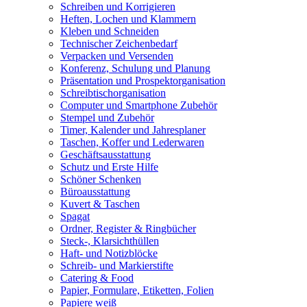
Schreiben und Korrigieren
Heften, Lochen und Klammern
Kleben und Schneiden
Technischer Zeichenbedarf
Verpacken und Versenden
Konferenz, Schulung und Planung
Präsentation und Prospektorganisation
Schreibtischorganisation
Computer und Smartphone Zubehör
Stempel und Zubehör
Timer, Kalender und Jahresplaner
Taschen, Koffer und Lederwaren
Geschäftsausstattung
Schutz und Erste Hilfe
Schöner Schenken
Büroausstattung
Kuvert & Taschen
Spagat
Ordner, Register & Ringbücher
Steck-, Klarsichthüllen
Haft- und Notizblöcke
Schreib- und Markierstifte
Catering & Food
Papier, Formulare, Etiketten, Folien
Papiere weiß