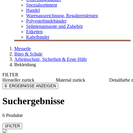
Spezialsortiment
Handel
Warenauszeichnung, Regalpreisleisten
Polyesterbindebänder
Splintenapparate und Zubehör
Etiketten
Kabelbinder
Messerle
Büro & Schule
Arbeitsschutz, Sicherheit & Erste Hilfe
Bekleidung
FILTER
Hersteller
zurück
Material
zurück
Detailfarbe
Mensch Franz
PP
blau
6
ERGEBNISSE ANZEIGEN
MESSERLE
CPE
weiß
Suchergebnisse
6 Produkte
1
FILTER