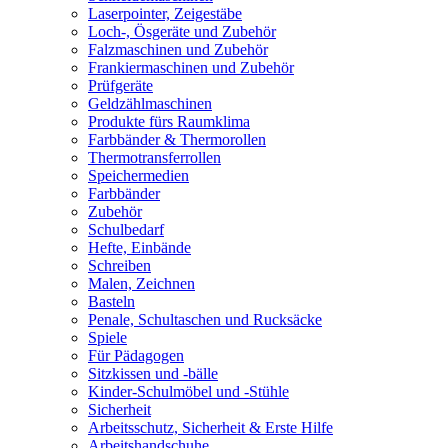
Laserpointer, Zeigestäbe
Loch-, Ösgeräte und Zubehör
Falzmaschinen und Zubehör
Frankiermaschinen und Zubehör
Prüfgeräte
Geldzählmaschinen
Produkte fürs Raumklima
Farbbänder & Thermorollen
Thermotransferrollen
Speichermedien
Farbbänder
Zubehör
Schulbedarf
Hefte, Einbände
Schreiben
Malen, Zeichnen
Basteln
Penale, Schultaschen und Rucksäcke
Spiele
Für Pädagogen
Sitzkissen und -bälle
Kinder-Schulmöbel und -Stühle
Sicherheit
Arbeitsschutz, Sicherheit & Erste Hilfe
Arbeitshandschuhe