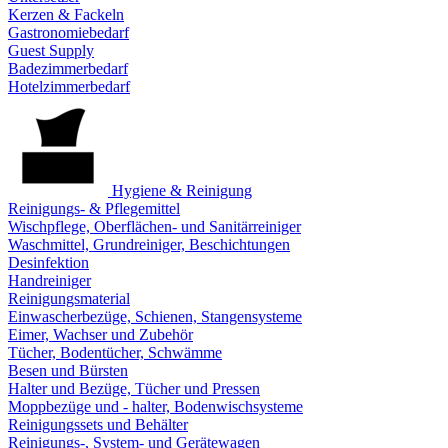
Kerzen & Fackeln
Gastronomiebedarf
Guest Supply
Badezimmerbedarf
Hotelzimmerbedarf
Hygiene & Reinigung
Reinigungs- & Pflegemittel
Wischpflege, Oberflächen- und Sanitärreiniger
Waschmittel, Grundreiniger, Beschichtungen
Desinfektion
Handreiniger
Reinigungsmaterial
Einwascherbezüge, Schienen, Stangensysteme
Eimer, Wachser und Zubehör
Tücher, Bodentücher, Schwämme
Besen und Bürsten
Halter und Bezüge, Tücher und Pressen
Moppbezüge und - halter, Bodenwischsysteme
Reinigungssets und Behälter
Reinigungs-, System- und Gerätewagen