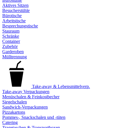
Bürostühle
Aktives Sitzen
Besucherstühle
Bürotische
Arbeitstische
Besprechungstische
Stauraum
Schränke
Container
Zubehör
Garderoben
Mülltrennung
Take-away & Lebensmittelverp.
Take-away Verpackungen
Menüschalen & Feinkostbecher
Siegelschalen
Sandwich-Verpackungen
Pizzakartons
Pommes-, Snackschalen und -tüten
Catering
Tragetaschen & Transportboxen