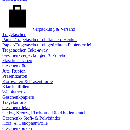
Verpackung & Versand
Tragetaschen
Papier-Tragetaschen mit flachem Henkel
Papier-Tragetaschen mit gedrehtem Papierkordel
Tragetaschen Take-away
Geschenkverpackungen & Zubehör
Flaschentaschen
Geschenktüten
Jute, Rupfen
Präsentkarton
Korbwaren & Präsentkörbe
Klarsichtfolien
Weinkartons
Geschenkpapiere
Tragekartons
Geschenkdeko
Cello-, Kreuz-, Flach- und Blockbodenbeutel
Geschenk- Stoff- & Polybänder
Holz- & Cellophanwolle
Geschenkboxen