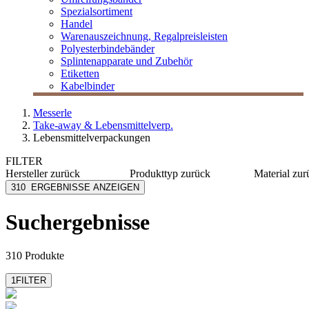
Spezialsortiment
Handel
Warenauszeichnung, Regalpreisleisten
Polyesterbindebänder
Splintenapparate und Zubehör
Etiketten
Kabelbinder
Messerle
Take-away & Lebensmittelverp.
Lebensmittelverpackungen
FILTER
Hersteller
zurück
Produkttyp
zurück
Material
zur
AsahiKASEI
Abroller
Papier
310
ERGEBNISSE ANZEIGEN
Bacher+Demmler
Becher
Kraftpap
Charpak Ltd
Boden
Karton
Suchergebnisse
Comatec
Deckel
Metall
Compac CP
Knotenbeutel
rPET
mehr anzeigen
mehr anzeigen
mehr anzeig
310 Produkte
1
FILTER