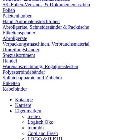
SK-Folien-Versand-, & Dokumententaschen
Folien
Palettenhauben
Hand-Automatenstrechfolien
Abrollgeräte, Schneideständer & Packtische
Etikettenspender
Abrollgeräte
Verpackungsmaschinen, Verbrauchsmaterial
Umreifungsbänder
Spezialsortiment
Handel
Warenauszeichnung, Regalpreisleisten
Polyesterbindebänder
Splintenapparate und Zubehör
Etiketten
Kabelbinder
Kataloge
Karriere
Eigenmarken
me:tex
Logisch Öko
mmmhh...
Cool and Fresh
LOGO & [I´KU]