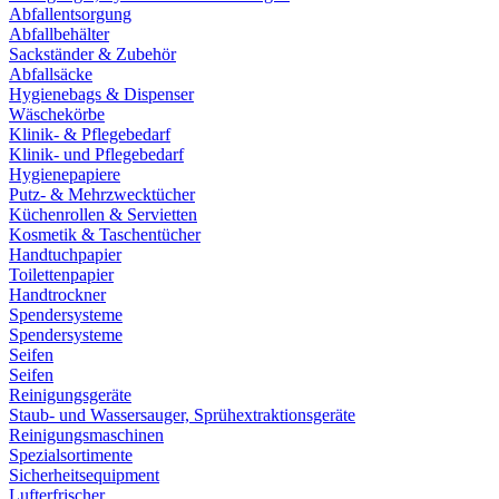
Abfallentsorgung
Abfallbehälter
Sackständer & Zubehör
Abfallsäcke
Hygienebags & Dispenser
Wäschekörbe
Klinik- & Pflegebedarf
Klinik- und Pflegebedarf
Hygienepapiere
Putz- & Mehrzwecktücher
Küchenrollen & Servietten
Kosmetik & Taschentücher
Handtuchpapier
Toilettenpapier
Handtrockner
Spendersysteme
Spendersysteme
Seifen
Seifen
Reinigungsgeräte
Staub- und Wassersauger, Sprühextraktionsgeräte
Reinigungsmaschinen
Spezialsortimente
Sicherheitsequipment
Lufterfrischer