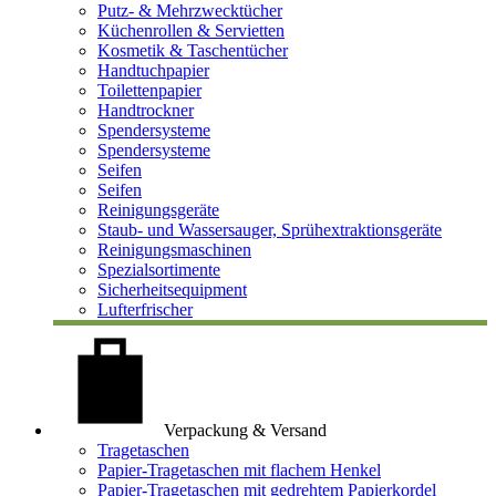
Putz- & Mehrzwecktücher
Küchenrollen & Servietten
Kosmetik & Taschentücher
Handtuchpapier
Toilettenpapier
Handtrockner
Spendersysteme
Spendersysteme
Seifen
Seifen
Reinigungsgeräte
Staub- und Wassersauger, Sprühextraktionsgeräte
Reinigungsmaschinen
Spezialsortimente
Sicherheitsequipment
Lufterfrischer
Verpackung & Versand
Tragetaschen
Papier-Tragetaschen mit flachem Henkel
Papier-Tragetaschen mit gedrehtem Papierkordel