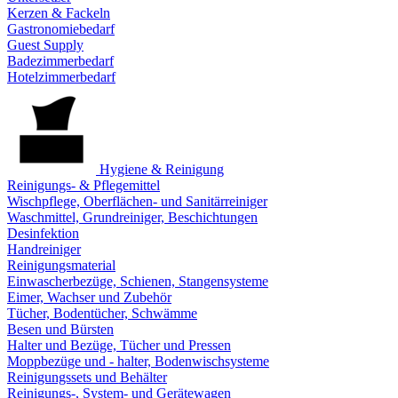
Kerzen & Fackeln
Gastronomiebedarf
Guest Supply
Badezimmerbedarf
Hotelzimmerbedarf
Hygiene & Reinigung
Reinigungs- & Pflegemittel
Wischpflege, Oberflächen- und Sanitärreiniger
Waschmittel, Grundreiniger, Beschichtungen
Desinfektion
Handreiniger
Reinigungsmaterial
Einwascherbezüge, Schienen, Stangensysteme
Eimer, Wachser und Zubehör
Tücher, Bodentücher, Schwämme
Besen und Bürsten
Halter und Bezüge, Tücher und Pressen
Moppbezüge und - halter, Bodenwischsysteme
Reinigungssets und Behälter
Reinigungs-, System- und Gerätewagen