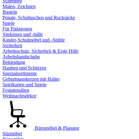
Schreiben
Malen, Zeichnen
Basteln
Penale, Schultaschen und Rucksäcke
Spiele
Für Pädagogen
Sitzkissen und -bälle
Kinder-Schulmöbel und -Stühle
Sicherheit
Arbeitsschutz, Sicherheit & Erste Hilfe
Arbeitshandschuhe
Bekleidung
Hauben und Schürzen
Spezialsortimente
Geburtstagskerzen mit Halter
Spielkarten und Spiele
Festutensilien
Weihnachtsdekor
Büromöbel & Planung
Sitzmöbel