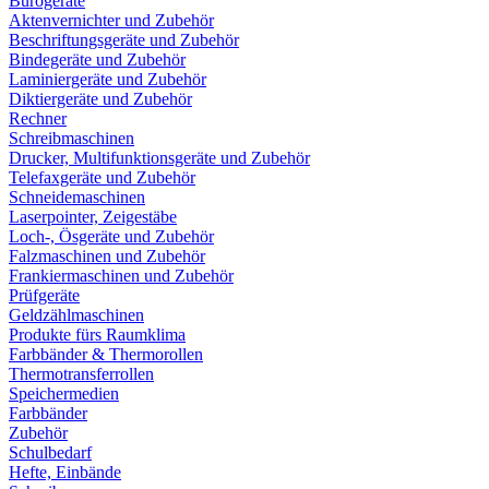
Bürogeräte
Aktenvernichter und Zubehör
Beschriftungsgeräte und Zubehör
Bindegeräte und Zubehör
Laminiergeräte und Zubehör
Diktiergeräte und Zubehör
Rechner
Schreibmaschinen
Drucker, Multifunktionsgeräte und Zubehör
Telefaxgeräte und Zubehör
Schneidemaschinen
Laserpointer, Zeigestäbe
Loch-, Ösgeräte und Zubehör
Falzmaschinen und Zubehör
Frankiermaschinen und Zubehör
Prüfgeräte
Geldzählmaschinen
Produkte fürs Raumklima
Farbbänder & Thermorollen
Thermotransferrollen
Speichermedien
Farbbänder
Zubehör
Schulbedarf
Hefte, Einbände