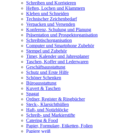
Schreiben und Korrigieren
Heften, Lochen und Klammern
Kleben und Schneiden
Technischer Zeichenbedarf
Verpacken und Versenden
Konferenz, Schulung und Planung
Präsentation und Prospektorganisation
Schreibtischorganisation
Computer und Smartphone Zubehör
Stempel und Zubehör
Timer, Kalender und Jahresplaner
Taschen, Koffer und Lederwaren
Geschäftsausstattung
Schutz und Erste Hilfe
Schöner Schenken
Büroausstattung
Kuvert & Taschen
Spagat
Ordner, Register & Ringbücher
Steck-, Klarsichthüllen
Haft- und Notizblöcke
Schreib- und Markierstifte
Catering & Food
Papier, Formulare, Etiketten, Folien
Papiere weiß