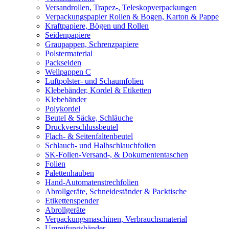
Versandrollen, Trapez-, Teleskopverpackungen
Verpackungspapier Rollen & Bogen, Karton & Pappe
Kraftpapiere, Bögen und Rollen
Seidenpapiere
Graupappen, Schrenzpapiere
Polstermaterial
Packseiden
Wellpappen C
Luftpolster- und Schaumfolien
Klebebänder, Kordel & Etiketten
Klebebänder
Polykordel
Beutel & Säcke, Schläuche
Druckverschlussbeutel
Flach- & Seitenfaltenbeutel
Schlauch- und Halbschlauchfolien
SK-Folien-Versand-, & Dokumententaschen
Folien
Palettenhauben
Hand-Automatenstrechfolien
Abrollgeräte, Schneideständer & Packtische
Etikettenspender
Abrollgeräte
Verpackungsmaschinen, Verbrauchsmaterial
Umreifungsbänder