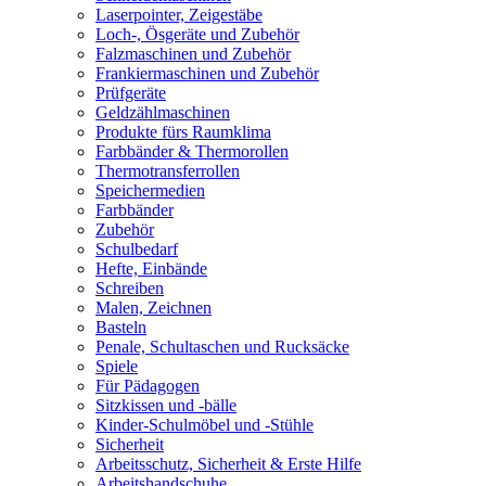
Laserpointer, Zeigestäbe
Loch-, Ösgeräte und Zubehör
Falzmaschinen und Zubehör
Frankiermaschinen und Zubehör
Prüfgeräte
Geldzählmaschinen
Produkte fürs Raumklima
Farbbänder & Thermorollen
Thermotransferrollen
Speichermedien
Farbbänder
Zubehör
Schulbedarf
Hefte, Einbände
Schreiben
Malen, Zeichnen
Basteln
Penale, Schultaschen und Rucksäcke
Spiele
Für Pädagogen
Sitzkissen und -bälle
Kinder-Schulmöbel und -Stühle
Sicherheit
Arbeitsschutz, Sicherheit & Erste Hilfe
Arbeitshandschuhe