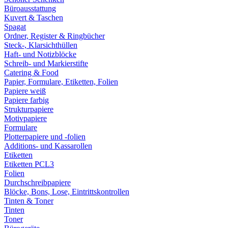
Büroausstattung
Kuvert & Taschen
Spagat
Ordner, Register & Ringbücher
Steck-, Klarsichthüllen
Haft- und Notizblöcke
Schreib- und Markierstifte
Catering & Food
Papier, Formulare, Etiketten, Folien
Papiere weiß
Papiere farbig
Strukturpapiere
Motivpapiere
Formulare
Plotterpapiere und -folien
Additions- und Kassarollen
Etiketten
Etiketten PCL3
Folien
Durchschreibpapiere
Blöcke, Bons, Lose, Eintrittskontrollen
Tinten & Toner
Tinten
Toner