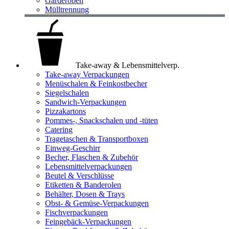
Garderoben
Mülltrennung
Take-away & Lebensmittelverp.
Take-away Verpackungen
Menüschalen & Feinkostbecher
Siegelschalen
Sandwich-Verpackungen
Pizzakartons
Pommes-, Snackschalen und -tüten
Catering
Tragetaschen & Transportboxen
Einweg-Geschirr
Becher, Flaschen & Zubehör
Lebensmittelverpackungen
Beutel & Verschlüsse
Etiketten & Banderolen
Behälter, Dosen & Trays
Obst- & Gemüse-Verpackungen
Fischverpackungen
Feingebäck-Verpackungen