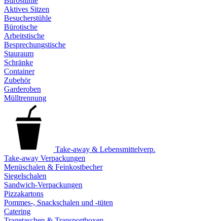
Bürostühle
Aktives Sitzen
Besucherstühle
Bürotische
Arbeitstische
Besprechungstische
Stauraum
Schränke
Container
Zubehör
Garderoben
Mülltrennung
Take-away & Lebensmittelverp.
Take-away Verpackungen
Menüschalen & Feinkostbecher
Siegelschalen
Sandwich-Verpackungen
Pizzakartons
Pommes-, Snackschalen und -tüten
Catering
Tragetaschen & Transportboxen