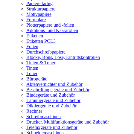
Papiere farbig
Strukturpapiere
Motivpapiere
Formulare
Plotterpapiere und -folien
Additions- und Kassarollen
Etiketten
Etiketten PCL3
Folien
Durchschreibpapiere
Blöcke, Bons, Lose, Eintrittskontrollen
Tinten & Toner
Tinten
Toner
Bürogeräte
Aktenvernichter und Zubehör
Beschriftungsgeräte und Zubehör
Bindegeräte und Zubehör
Laminiergeräte und Zubehör
Diktiergeräte und Zubehör
Rechner
Schreibmaschinen
Drucker, Multifunktionsgeräte und Zubehör
Telefaxgeräte und Zubehör
Schneidemaschinen