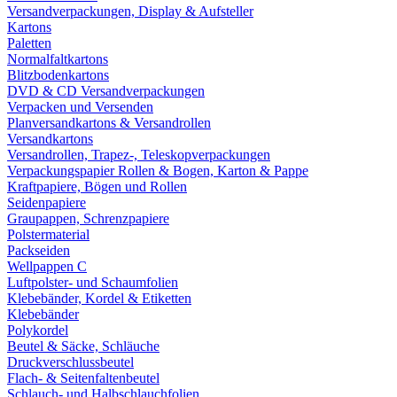
Versandverpackungen, Display & Aufsteller
Kartons
Paletten
Normalfaltkartons
Blitzbodenkartons
DVD & CD Versandverpackungen
Verpacken und Versenden
Planversandkartons & Versandrollen
Versandkartons
Versandrollen, Trapez-, Teleskopverpackungen
Verpackungspapier Rollen & Bogen, Karton & Pappe
Kraftpapiere, Bögen und Rollen
Seidenpapiere
Graupappen, Schrenzpapiere
Polstermaterial
Packseiden
Wellpappen C
Luftpolster- und Schaumfolien
Klebebänder, Kordel & Etiketten
Klebebänder
Polykordel
Beutel & Säcke, Schläuche
Druckverschlussbeutel
Flach- & Seitenfaltenbeutel
Schlauch- und Halbschlauchfolien