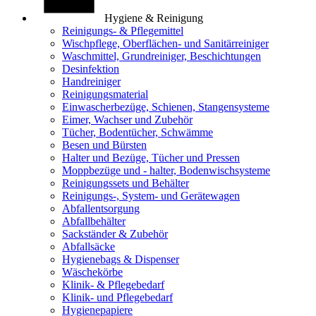
Hygiene & Reinigung
Reinigungs- & Pflegemittel
Wischpflege, Oberflächen- und Sanitärreiniger
Waschmittel, Grundreiniger, Beschichtungen
Desinfektion
Handreiniger
Reinigungsmaterial
Einwascherbezüge, Schienen, Stangensysteme
Eimer, Wachser und Zubehör
Tücher, Bodentücher, Schwämme
Besen und Bürsten
Halter und Bezüge, Tücher und Pressen
Moppbezüge und - halter, Bodenwischsysteme
Reinigungssets und Behälter
Reinigungs-, System- und Gerätewagen
Abfallentsorgung
Abfallbehälter
Sackständer & Zubehör
Abfallsäcke
Hygienebags & Dispenser
Wäschekörbe
Klinik- & Pflegebedarf
Klinik- und Pflegebedarf
Hygienepapiere