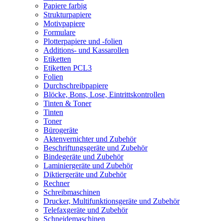
Papiere farbig
Strukturpapiere
Motivpapiere
Formulare
Plotterpapiere und -folien
Additions- und Kassarollen
Etiketten
Etiketten PCL3
Folien
Durchschreibpapiere
Blöcke, Bons, Lose, Eintrittskontrollen
Tinten & Toner
Tinten
Toner
Bürogeräte
Aktenvernichter und Zubehör
Beschriftungsgeräte und Zubehör
Bindegeräte und Zubehör
Laminiergeräte und Zubehör
Diktiergeräte und Zubehör
Rechner
Schreibmaschinen
Drucker, Multifunktionsgeräte und Zubehör
Telefaxgeräte und Zubehör
Schneidemaschinen