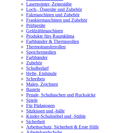
Laserpointer, Zeigestäbe
Loch-, Ösgeräte und Zubehör
Falzmaschinen und Zubehör
Frankiermaschinen und Zubehör
Prüfgeräte
Geldzählmaschinen
Produkte fürs Raumklima
Farbbänder & Thermorollen
Thermotransferrollen
Speichermedien
Farbbänder
Zubehör
Schulbedarf
Hefte, Einbände
Schreiben
Malen, Zeichnen
Basteln
Penale, Schultaschen und Rucksäcke
Spiele
Für Pädagogen
Sitzkissen und -bälle
Kinder-Schulmöbel und -Stühle
Sicherheit
Arbeitsschutz, Sicherheit & Erste Hilfe
Arbeitshandschuhe