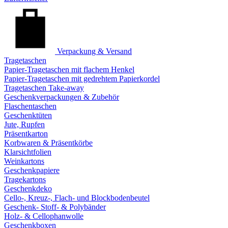
Verpackung & Versand
Tragetaschen
Papier-Tragetaschen mit flachem Henkel
Papier-Tragetaschen mit gedrehtem Papierkordel
Tragetaschen Take-away
Geschenkverpackungen & Zubehör
Flaschentaschen
Geschenktüten
Jute, Rupfen
Präsentkarton
Korbwaren & Präsentkörbe
Klarsichtfolien
Weinkartons
Geschenkpapiere
Tragekartons
Geschenkdeko
Cello-, Kreuz-, Flach- und Blockbodenbeutel
Geschenk- Stoff- & Polybänder
Holz- & Cellophanwolle
Geschenkboxen