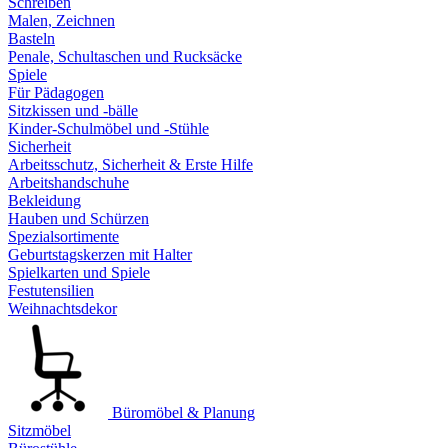
Schreiben
Malen, Zeichnen
Basteln
Penale, Schultaschen und Rucksäcke
Spiele
Für Pädagogen
Sitzkissen und -bälle
Kinder-Schulmöbel und -Stühle
Sicherheit
Arbeitsschutz, Sicherheit & Erste Hilfe
Arbeitshandschuhe
Bekleidung
Hauben und Schürzen
Spezialsortimente
Geburtstagskerzen mit Halter
Spielkarten und Spiele
Festutensilien
Weihnachtsdekor
Büromöbel & Planung
Sitzmöbel