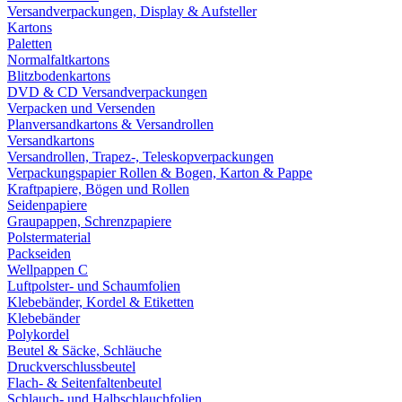
Versandverpackungen, Display & Aufsteller
Kartons
Paletten
Normalfaltkartons
Blitzbodenkartons
DVD & CD Versandverpackungen
Verpacken und Versenden
Planversandkartons & Versandrollen
Versandkartons
Versandrollen, Trapez-, Teleskopverpackungen
Verpackungspapier Rollen & Bogen, Karton & Pappe
Kraftpapiere, Bögen und Rollen
Seidenpapiere
Graupappen, Schrenzpapiere
Polstermaterial
Packseiden
Wellpappen C
Luftpolster- und Schaumfolien
Klebebänder, Kordel & Etiketten
Klebebänder
Polykordel
Beutel & Säcke, Schläuche
Druckverschlussbeutel
Flach- & Seitenfaltenbeutel
Schlauch- und Halbschlauchfolien