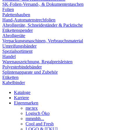
SK-Folien-Versand-, & Dokumententaschen
Folien
Palettenhauben
Hand-Automatenstrechfolien
Abrollgeräte, Schneideständer & Packtische
Etikettenspender
Abrollgeräte
Verpackungsmaschinen, Verbrauchsmaterial
Umreifungsbänder
Spezialsortiment
Handel
Warenauszeichnung, Regalpreisleisten
Polyesterbindebänder
Splintenapparate und Zubehör
Etiketten
Kabelbinder
Kataloge
Karriere
Eigenmarken
me:tex
Logisch Öko
mmmhh...
Cool and Fresh
LOGO & [I´KU]