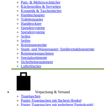
Putz- & Mehrzwecktücher
Küchenrollen & Servietten
Kosmetik & Taschentücher
Handtuchpapier
Toilettenpapier
Handtrockner
Spendersysteme
Spendersysteme
Seifen
Seifen
Reinigungsgeräte
Staub- und Wassersauger, Sprühextraktionsgeräte
Reinigungsmaschinen
Spezialsortimente
Sicherheitsequipment
Lufterfrischer
Verpackung & Versand
Tragetaschen
Papier-Tragetaschen mit flachem Henkel
Papier-Tragetaschen mit gedrehtem Papierkordel