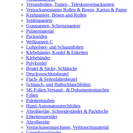
Versandrollen, Trapez-, Teleskopverpackungen
Verpackungspapier Rollen & Bogen, Karton & Pappe
Kraftpapiere, Bögen und Rollen
Seidenpapiere
Graupappen, Schrenzpapiere
Polstermaterial
Packseiden
Wellpappen C
Luftpolster- und Schaumfolien
Klebebänder, Kordel & Etiketten
Klebebänder
Polykordel
Beutel & Säcke, Schläuche
Druckverschlussbeutel
Flach- & Seitenfaltenbeutel
Schlauch- und Halbschlauchfolien
SK-Folien-Versand-, & Dokumententaschen
Folien
Palettenhauben
Hand-Automatenstrechfolien
Abrollgeräte, Schneideständer & Packtische
Etikettenspender
Abrollgeräte
Verpackungsmaschinen, Verbrauchsmaterial
Umreifungsbänder