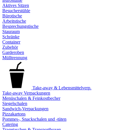
Bürostühle
Aktives Sitzen
Besucherstühle
Bürotische
Arbeitstische
Besprechungstische
Stauraum
Schränke
Container
Zubehör
Garderoben
Mülltrennung
Take-away & Lebensmittelverp.
Take-away Verpackungen
Menüschalen & Feinkostbecher
Siegelschalen
Sandwich-Verpackungen
Pizzakartons
Pommes-, Snackschalen und -tüten
Catering
Tragetaschen & Transportboxen