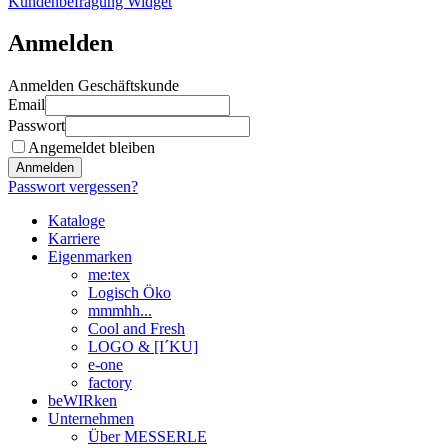
Kundenbefragung Widget
Anmelden
Anmelden Geschäftskunde
Email
Passwort
Angemeldet bleiben
Anmelden
Passwort vergessen?
Kataloge
Karriere
Eigenmarken
me:tex
Logisch Öko
mmmhh...
Cool and Fresh
LOGO & [I´KU]
e-one
factory
beWIRken
Unternehmen
Über MESSERLE