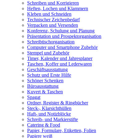
Schreiben und Korrigieren
Heften, Lochen und Klammern
Kleben und Schneiden
Technischer Zeichenbedarf
Verpacken und Versenden
Konferenz, Schulung und Planung
Präsentation und Prospektorganisation
Schreibtischorganisation
Computer und Smartphone Zubehör
Stempel und Zubehör
Timer, Kalender und Jahresplaner
Taschen, Koffer und Lederwaren
Geschäftsausstattung
Schutz und Erste Hilfe
Schöner Schenken
Büroausstattung
Kuvert & Taschen
Spagat
Ordner, Register & Ringbücher
Steck-, Klarsichthüllen
Haft- und Notizblöcke
Schreib- und Markierstifte
Catering & Food
Papier, Formulare, Etiketten, Folien
Papiere weiß