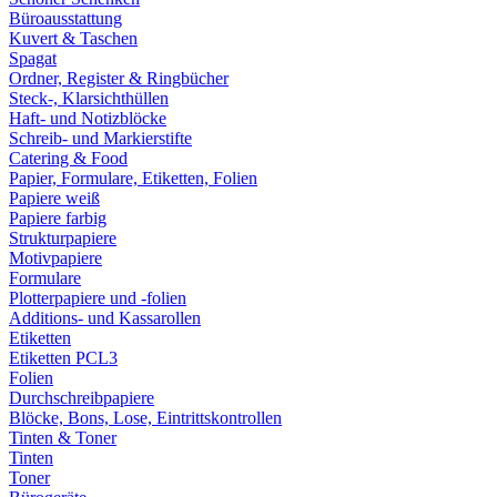
Büroausstattung
Kuvert & Taschen
Spagat
Ordner, Register & Ringbücher
Steck-, Klarsichthüllen
Haft- und Notizblöcke
Schreib- und Markierstifte
Catering & Food
Papier, Formulare, Etiketten, Folien
Papiere weiß
Papiere farbig
Strukturpapiere
Motivpapiere
Formulare
Plotterpapiere und -folien
Additions- und Kassarollen
Etiketten
Etiketten PCL3
Folien
Durchschreibpapiere
Blöcke, Bons, Lose, Eintrittskontrollen
Tinten & Toner
Tinten
Toner