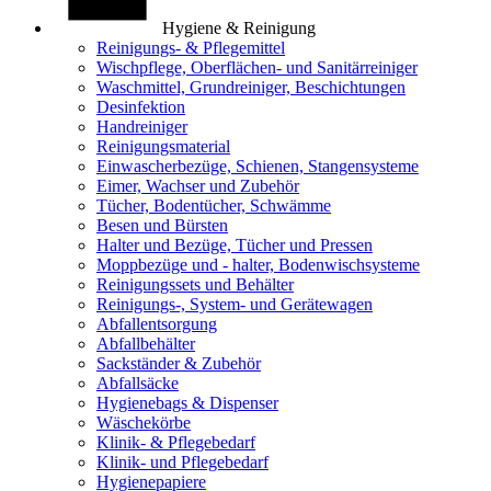
Hygiene & Reinigung
Reinigungs- & Pflegemittel
Wischpflege, Oberflächen- und Sanitärreiniger
Waschmittel, Grundreiniger, Beschichtungen
Desinfektion
Handreiniger
Reinigungsmaterial
Einwascherbezüge, Schienen, Stangensysteme
Eimer, Wachser und Zubehör
Tücher, Bodentücher, Schwämme
Besen und Bürsten
Halter und Bezüge, Tücher und Pressen
Moppbezüge und - halter, Bodenwischsysteme
Reinigungssets und Behälter
Reinigungs-, System- und Gerätewagen
Abfallentsorgung
Abfallbehälter
Sackständer & Zubehör
Abfallsäcke
Hygienebags & Dispenser
Wäschekörbe
Klinik- & Pflegebedarf
Klinik- und Pflegebedarf
Hygienepapiere