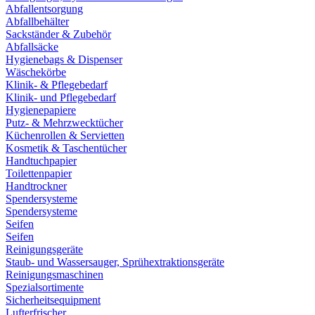
Abfallentsorgung
Abfallbehälter
Sackständer & Zubehör
Abfallsäcke
Hygienebags & Dispenser
Wäschekörbe
Klinik- & Pflegebedarf
Klinik- und Pflegebedarf
Hygienepapiere
Putz- & Mehrzwecktücher
Küchenrollen & Servietten
Kosmetik & Taschentücher
Handtuchpapier
Toilettenpapier
Handtrockner
Spendersysteme
Spendersysteme
Seifen
Seifen
Reinigungsgeräte
Staub- und Wassersauger, Sprühextraktionsgeräte
Reinigungsmaschinen
Spezialsortimente
Sicherheitsequipment
Lufterfrischer