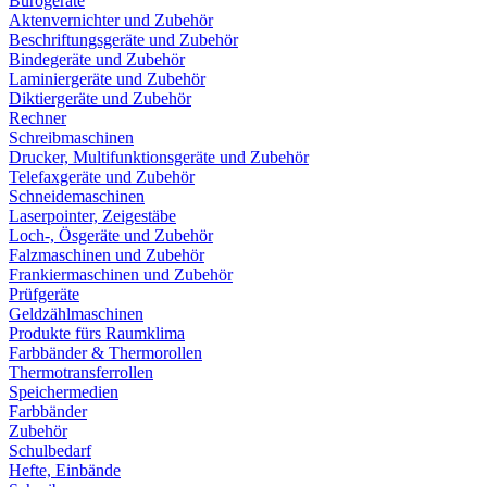
Bürogeräte
Aktenvernichter und Zubehör
Beschriftungsgeräte und Zubehör
Bindegeräte und Zubehör
Laminiergeräte und Zubehör
Diktiergeräte und Zubehör
Rechner
Schreibmaschinen
Drucker, Multifunktionsgeräte und Zubehör
Telefaxgeräte und Zubehör
Schneidemaschinen
Laserpointer, Zeigestäbe
Loch-, Ösgeräte und Zubehör
Falzmaschinen und Zubehör
Frankiermaschinen und Zubehör
Prüfgeräte
Geldzählmaschinen
Produkte fürs Raumklima
Farbbänder & Thermorollen
Thermotransferrollen
Speichermedien
Farbbänder
Zubehör
Schulbedarf
Hefte, Einbände