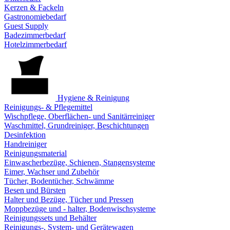
Kerzen & Fackeln
Gastronomiebedarf
Guest Supply
Badezimmerbedarf
Hotelzimmerbedarf
Hygiene & Reinigung
Reinigungs- & Pflegemittel
Wischpflege, Oberflächen- und Sanitärreiniger
Waschmittel, Grundreiniger, Beschichtungen
Desinfektion
Handreiniger
Reinigungsmaterial
Einwascherbezüge, Schienen, Stangensysteme
Eimer, Wachser und Zubehör
Tücher, Bodentücher, Schwämme
Besen und Bürsten
Halter und Bezüge, Tücher und Pressen
Moppbezüge und - halter, Bodenwischsysteme
Reinigungssets und Behälter
Reinigungs-, System- und Gerätewagen