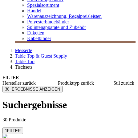
Spezialsortiment
Handel
Warenauszeichnung, Regalpreisleisten
Polyesterbindebänder
Splintenapparate und Zubehör
Etiketten
Kabelbinder
Messerle
Table Top & Guest Supply
Table Top
Tischsets
FILTER
Hersteller
zurück
Produkttyp
zurück
Stil
zurück
Duni Table Top
Tischset
Herbal
30
ERGEBNISSE ANZEIGEN
Fato
Tischsets
Kind
Mank
Basic
Suchergebnisse
MESSERLE
Event
NATUR all
Floral
mehr anzeigen
30 Produkte
Motiv
Eat & D
1
FILTER
Maritim