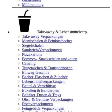
Garderoben
Mülltrennung
Take-away & Lebensmittelverp.
Take-away Verpackungen
Menüschalen & Feinkostbecher
Siegelschalen
Sandwich-Verpackungen
Pizzakartons
Pommes-, Snackschalen und -tüten
Catering
Tragetaschen & Transportboxen
Einweg-Geschirr
Becher, Flaschen & Zubehör
Lebensmittelverpackungen
Beutel & Verschlüsse
Etiketten & Banderolen
Behälter, Dosen & Trays
Obst- & Gemüse-Verpackungen
Fischverpackungen
Feingebäck-Verpackungen