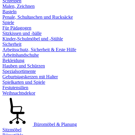
Schreiben
Malen, Zeichnen
Basteln
Penale, Schultaschen und Rucksäcke
Spiele
Für Pädagogen
Sitzkissen und -bälle
Kinder-Schulmöbel und -Stühle
Sicherheit
Arbeitsschutz, Sicherheit & Erste Hilfe
Arbeitshandschuhe
Bekleidung
Hauben und Schürzen
Spezialsortimente
Geburtstagskerzen mit Halter
Spielkarten und Spiele
Festutensilien
Weihnachtsdekor
Büromöbel & Planung
Sitzmöbel