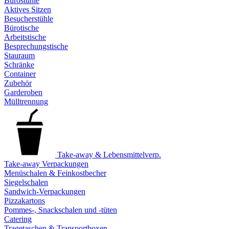
Bürostühle
Aktives Sitzen
Besucherstühle
Bürotische
Arbeitstische
Besprechungstische
Stauraum
Schränke
Container
Zubehör
Garderoben
Mülltrennung
Take-away & Lebensmittelverp.
Take-away Verpackungen
Menüschalen & Feinkostbecher
Siegelschalen
Sandwich-Verpackungen
Pizzakartons
Pommes-, Snackschalen und -tüten
Catering
Tragetaschen & Transportboxen