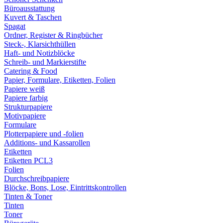
Büroausstattung
Kuvert & Taschen
Spagat
Ordner, Register & Ringbücher
Steck-, Klarsichthüllen
Haft- und Notizblöcke
Schreib- und Markierstifte
Catering & Food
Papier, Formulare, Etiketten, Folien
Papiere weiß
Papiere farbig
Strukturpapiere
Motivpapiere
Formulare
Plotterpapiere und -folien
Additions- und Kassarollen
Etiketten
Etiketten PCL3
Folien
Durchschreibpapiere
Blöcke, Bons, Lose, Eintrittskontrollen
Tinten & Toner
Tinten
Toner