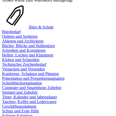
Artikel wurde zum Warenkorb hinzugefügt
Büro & Schule
Bürobedarf
Ordnen und Sortieren
Ablegen und Archivieren
Bücher, Blöcke und Haftnotizen
Schreiben und Korrigieren
Heften, Lochen und Klammern
Kleben und Schneiden
Technischer Zeichenbedarf
Verpacken und Versenden
Konferenz, Schulung und Planung
Präsentation und Prospektorganisation
Schreibtischorganisation
Computer und Smartphone Zubehör
Stempel und Zubehör
Timer, Kalender und Jahresplaner
Taschen, Koffer und Lederwaren
Geschäftsausstattung
Schutz und Erste Hilfe
Schöner Schenken