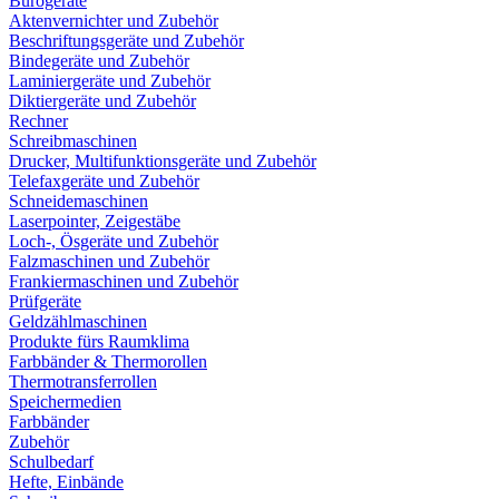
Bürogeräte
Aktenvernichter und Zubehör
Beschriftungsgeräte und Zubehör
Bindegeräte und Zubehör
Laminiergeräte und Zubehör
Diktiergeräte und Zubehör
Rechner
Schreibmaschinen
Drucker, Multifunktionsgeräte und Zubehör
Telefaxgeräte und Zubehör
Schneidemaschinen
Laserpointer, Zeigestäbe
Loch-, Ösgeräte und Zubehör
Falzmaschinen und Zubehör
Frankiermaschinen und Zubehör
Prüfgeräte
Geldzählmaschinen
Produkte fürs Raumklima
Farbbänder & Thermorollen
Thermotransferrollen
Speichermedien
Farbbänder
Zubehör
Schulbedarf
Hefte, Einbände