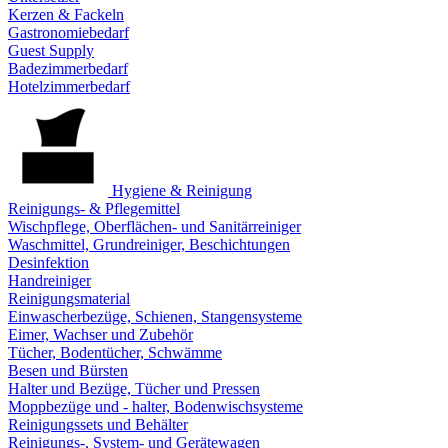
Kerzen & Fackeln
Gastronomiebedarf
Guest Supply
Badezimmerbedarf
Hotelzimmerbedarf
Hygiene & Reinigung
Reinigungs- & Pflegemittel
Wischpflege, Oberflächen- und Sanitärreiniger
Waschmittel, Grundreiniger, Beschichtungen
Desinfektion
Handreiniger
Reinigungsmaterial
Einwascherbezüge, Schienen, Stangensysteme
Eimer, Wachser und Zubehör
Tücher, Bodentücher, Schwämme
Besen und Bürsten
Halter und Bezüge, Tücher und Pressen
Moppbezüge und - halter, Bodenwischsysteme
Reinigungssets und Behälter
Reinigungs-, System- und Gerätewagen