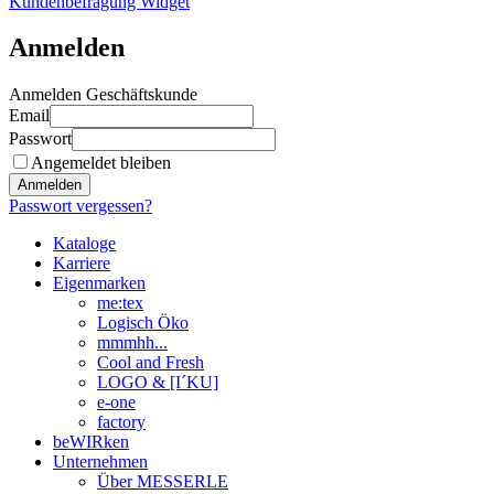
Kundenbefragung Widget
Anmelden
Anmelden Geschäftskunde
Email
Passwort
Angemeldet bleiben
Anmelden
Passwort vergessen?
Kataloge
Karriere
Eigenmarken
me:tex
Logisch Öko
mmmhh...
Cool and Fresh
LOGO & [I´KU]
e-one
factory
beWIRken
Unternehmen
Über MESSERLE