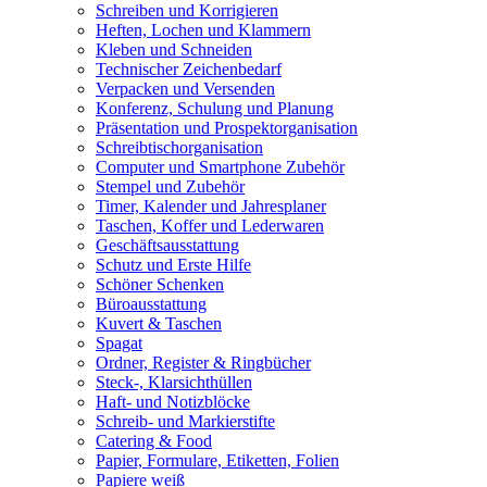
Schreiben und Korrigieren
Heften, Lochen und Klammern
Kleben und Schneiden
Technischer Zeichenbedarf
Verpacken und Versenden
Konferenz, Schulung und Planung
Präsentation und Prospektorganisation
Schreibtischorganisation
Computer und Smartphone Zubehör
Stempel und Zubehör
Timer, Kalender und Jahresplaner
Taschen, Koffer und Lederwaren
Geschäftsausstattung
Schutz und Erste Hilfe
Schöner Schenken
Büroausstattung
Kuvert & Taschen
Spagat
Ordner, Register & Ringbücher
Steck-, Klarsichthüllen
Haft- und Notizblöcke
Schreib- und Markierstifte
Catering & Food
Papier, Formulare, Etiketten, Folien
Papiere weiß