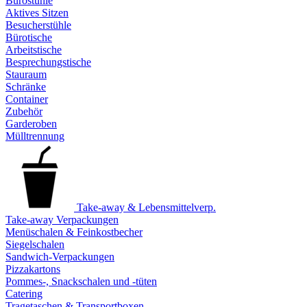
Bürostühle
Aktives Sitzen
Besucherstühle
Bürotische
Arbeitstische
Besprechungstische
Stauraum
Schränke
Container
Zubehör
Garderoben
Mülltrennung
Take-away & Lebensmittelverp.
Take-away Verpackungen
Menüschalen & Feinkostbecher
Siegelschalen
Sandwich-Verpackungen
Pizzakartons
Pommes-, Snackschalen und -tüten
Catering
Tragetaschen & Transportboxen