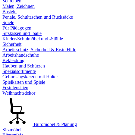
Schreiben
Malen, Zeichnen
Basteln
Penale, Schultaschen und Rucksäcke
Spiele
Für Pädagogen
Sitzkissen und -bälle
Kinder-Schulmöbel und -Stühle
Sicherheit
Arbeitsschutz, Sicherheit & Erste Hilfe
Arbeitshandschuhe
Bekleidung
Hauben und Schürzen
Spezialsortimente
Geburtstagskerzen mit Halter
Spielkarten und Spiele
Festutensilien
Weihnachtsdekor
Büromöbel & Planung
Sitzmöbel