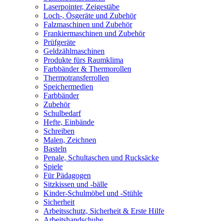
Laserpointer, Zeigestäbe
Loch-, Ösgeräte und Zubehör
Falzmaschinen und Zubehör
Frankiermaschinen und Zubehör
Prüfgeräte
Geldzählmaschinen
Produkte fürs Raumklima
Farbbänder & Thermorollen
Thermotransferrollen
Speichermedien
Farbbänder
Zubehör
Schulbedarf
Hefte, Einbände
Schreiben
Malen, Zeichnen
Basteln
Penale, Schultaschen und Rucksäcke
Spiele
Für Pädagogen
Sitzkissen und -bälle
Kinder-Schulmöbel und -Stühle
Sicherheit
Arbeitsschutz, Sicherheit & Erste Hilfe
Arbeitshandschuhe