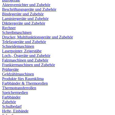
Bürogeräte
Aktenvernichter und Zubehör
Beschriftungsgeräte und Zubehör
Bindegeräte und Zubehör
Laminiergeräte und Zubehör
Diktiergeräte und Zubehör
Rechner
Schreibmaschinen
Drucker, Multifunktionsgeräte und Zubehör
Telefaxgeräte und Zubehör
Schneidemaschinen
Laserpointer, Zeigestäbe
Loch-, Ösgeräte und Zubehör
Falzmaschinen und Zubehör
Frankiermaschinen und Zubehör
Prüfgeräte
Geldzählmaschinen
Produkte fürs Raumklima
Farbbänder & Thermorollen
Thermotransferrollen
Speichermedien
Farbbänder
Zubehör
Schulbedarf
Hefte, Einbände