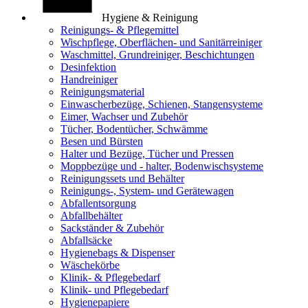
Hygiene & Reinigung
Reinigungs- & Pflegemittel
Wischpflege, Oberflächen- und Sanitärreiniger
Waschmittel, Grundreiniger, Beschichtungen
Desinfektion
Handreiniger
Reinigungsmaterial
Einwascherbezüge, Schienen, Stangensysteme
Eimer, Wachser und Zubehör
Tücher, Bodentücher, Schwämme
Besen und Bürsten
Halter und Bezüge, Tücher und Pressen
Moppbezüge und - halter, Bodenwischsysteme
Reinigungssets und Behälter
Reinigungs-, System- und Gerätewagen
Abfallentsorgung
Abfallbehälter
Sackständer & Zubehör
Abfallsäcke
Hygienebags & Dispenser
Wäschekörbe
Klinik- & Pflegebedarf
Klinik- und Pflegebedarf
Hygienepapiere