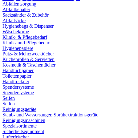
Abfallentsorgung
Abfallbehälter
Sackständer & Zubehör
Abfallsäcke
Hygienebags & Dispenser
Wäschekörbe
Klinik- & Pflegebedarf
Klinik- und Pflegebedarf
Hygienepapiere
Putz- & Mehrzwecktücher
Küchenrollen & Servietten
Kosmetik & Taschentücher
Handtuchpapier
Toilettenpapier
Handtrockner
Spendersysteme
Spendersysteme
Seifen
Seifen
Reinigungsgeräte
Staub- und Wassersauger, Sprühextraktionsgeräte
Reinigungsmaschinen
Spezialsortimente
Sicherheitsequipment
Lufterfrischer