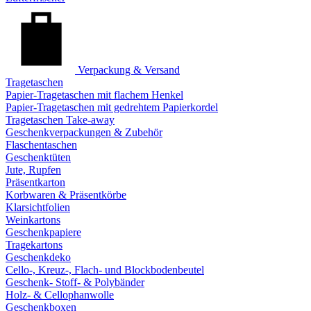
Verpackung & Versand
Tragetaschen
Papier-Tragetaschen mit flachem Henkel
Papier-Tragetaschen mit gedrehtem Papierkordel
Tragetaschen Take-away
Geschenkverpackungen & Zubehör
Flaschentaschen
Geschenktüten
Jute, Rupfen
Präsentkarton
Korbwaren & Präsentkörbe
Klarsichtfolien
Weinkartons
Geschenkpapiere
Tragekartons
Geschenkdeko
Cello-, Kreuz-, Flach- und Blockbodenbeutel
Geschenk- Stoff- & Polybänder
Holz- & Cellophanwolle
Geschenkboxen