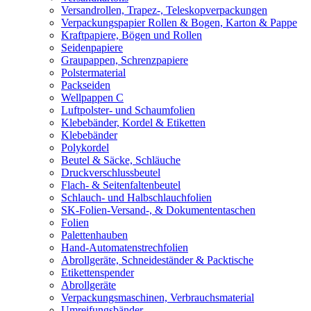
Versandrollen, Trapez-, Teleskopverpackungen
Verpackungspapier Rollen & Bogen, Karton & Pappe
Kraftpapiere, Bögen und Rollen
Seidenpapiere
Graupappen, Schrenzpapiere
Polstermaterial
Packseiden
Wellpappen C
Luftpolster- und Schaumfolien
Klebebänder, Kordel & Etiketten
Klebebänder
Polykordel
Beutel & Säcke, Schläuche
Druckverschlussbeutel
Flach- & Seitenfaltenbeutel
Schlauch- und Halbschlauchfolien
SK-Folien-Versand-, & Dokumententaschen
Folien
Palettenhauben
Hand-Automatenstrechfolien
Abrollgeräte, Schneideständer & Packtische
Etikettenspender
Abrollgeräte
Verpackungsmaschinen, Verbrauchsmaterial
Umreifungsbänder