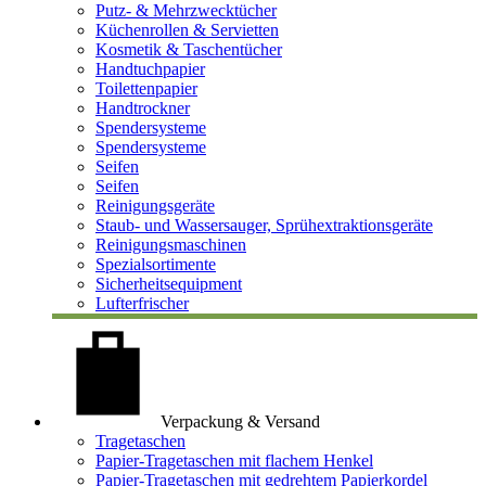
Putz- & Mehrzwecktücher
Küchenrollen & Servietten
Kosmetik & Taschentücher
Handtuchpapier
Toilettenpapier
Handtrockner
Spendersysteme
Spendersysteme
Seifen
Seifen
Reinigungsgeräte
Staub- und Wassersauger, Sprühextraktionsgeräte
Reinigungsmaschinen
Spezialsortimente
Sicherheitsequipment
Lufterfrischer
Verpackung & Versand
Tragetaschen
Papier-Tragetaschen mit flachem Henkel
Papier-Tragetaschen mit gedrehtem Papierkordel