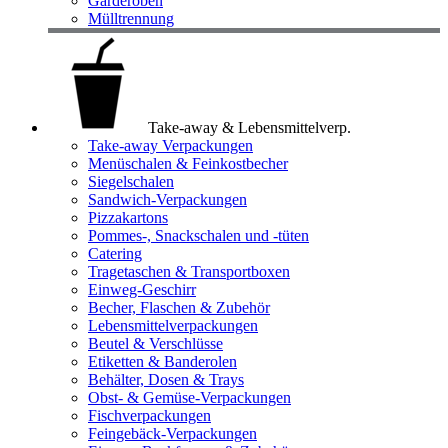
Garderoben
Mülltrennung
Take-away & Lebensmittelverp.
Take-away Verpackungen
Menüschalen & Feinkostbecher
Siegelschalen
Sandwich-Verpackungen
Pizzakartons
Pommes-, Snackschalen und -tüten
Catering
Tragetaschen & Transportboxen
Einweg-Geschirr
Becher, Flaschen & Zubehör
Lebensmittelverpackungen
Beutel & Verschlüsse
Etiketten & Banderolen
Behälter, Dosen & Trays
Obst- & Gemüse-Verpackungen
Fischverpackungen
Feingebäck-Verpackungen