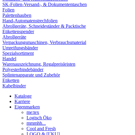
SK-Folien-Versand-, & Dokumententaschen
Folien
Palettenhauben
Hand-Automatenstrechfolien
Abrollgeräte, Schneideständer & Packtische
Etikettenspender
Abrollgeräte
Verpackungsmaschinen, Verbrauchsmaterial
Umreifungsbänder
Spezialsortiment
Handel
Warenauszeichnung, Regalpreisleisten
Polyesterbindebänder
Splintenapparate und Zubehör
Etiketten
Kabelbinder
Kataloge
Karriere
Eigenmarken
me:tex
Logisch Öko
mmmhh...
Cool and Fresh
LOGO & [I´KU]