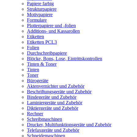
Papiere farbig
Strukturpapiere
Motivpapiere
Formulare
Plotterpapiere und -folien
Additions- und Kassarollen
Etiketten
Etiketten PCL3
Folien
Durchschreibpapiere
Blöcke, Bons, Lose, Eintrittskontrollen
Tinten & Toner
Tinten
Toner
Bürogeräte
Aktenvernichter und Zubehör
Beschriftungsgeräte und Zubehör
Bindegeräte und Zubehör
Laminiergeräte und Zubehör
Diktiergeräte und Zubehör
Rechner
Schreibmaschinen
Drucker, Multifunktionsgeräte und Zubehör
Telefaxgeräte und Zubehör
Schneidemaschinen