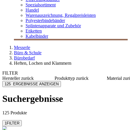
Spezialsortiment
Handel
Warenauszeichnung, Regalpreisleisten
Polyesterbindebänder
Splintenapparate und Zubehör
Etiketten
Kabelbinder
Messerle
Büro & Schule
Bürobedarf
Heften, Lochen und Klammern
FILTER
Hersteller
zurück
Produkttyp
zurück
Material
zur
Alco
Hefter
Metall/K
125
ERGEBNISSE ANZEIGEN
Avery Zweckform
Locher
Metall
Bind
Kunststo
Suchergebnisse
Boldini
Stahl
Durable
Stahl ver
mehr anzeigen
mehr anzeig
125 Produkte
1
FILTER