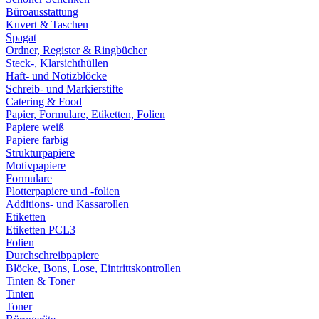
Büroausstattung
Kuvert & Taschen
Spagat
Ordner, Register & Ringbücher
Steck-, Klarsichthüllen
Haft- und Notizblöcke
Schreib- und Markierstifte
Catering & Food
Papier, Formulare, Etiketten, Folien
Papiere weiß
Papiere farbig
Strukturpapiere
Motivpapiere
Formulare
Plotterpapiere und -folien
Additions- und Kassarollen
Etiketten
Etiketten PCL3
Folien
Durchschreibpapiere
Blöcke, Bons, Lose, Eintrittskontrollen
Tinten & Toner
Tinten
Toner