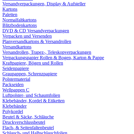
Versandverpackungen, Display & Aufsteller
Kartons
Paletten
Normalfaltkartons
Blitzbodenkartons
DVD & CD Versandverpackungen
Verpacken und Versenden
Planversandkartons & Versandrollen
Versandkartons
Versandrollen, Trapez-, Teleskopverpackungen
Verpackungspapier Rollen & Bogen, Karton & Pappe
Kraftpapiere, Bögen und Rollen
Seidenpapiere
Graupappen, Schrenzpapiere
Polstermaterial
Packseiden
Wellpappen C
Luftpolster- und Schaumfolien
Klebebänder, Kordel & Etiketten
Klebebänder
Polykordel
Beutel & Säcke, Schläuche
Druckverschlussbeutel
Flach- & Seitenfaltenbeutel
Schlauch- und Halbschlauchfolien