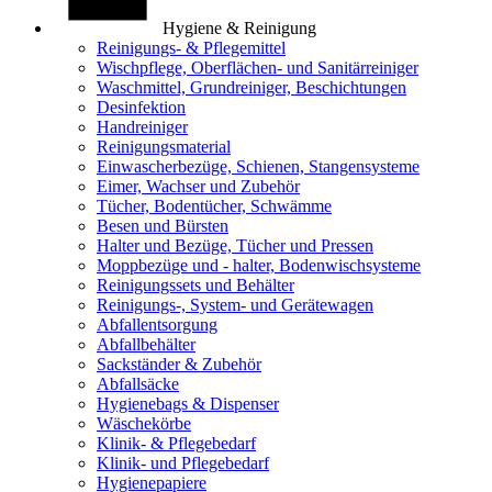
Hygiene & Reinigung
Reinigungs- & Pflegemittel
Wischpflege, Oberflächen- und Sanitärreiniger
Waschmittel, Grundreiniger, Beschichtungen
Desinfektion
Handreiniger
Reinigungsmaterial
Einwascherbezüge, Schienen, Stangensysteme
Eimer, Wachser und Zubehör
Tücher, Bodentücher, Schwämme
Besen und Bürsten
Halter und Bezüge, Tücher und Pressen
Moppbezüge und - halter, Bodenwischsysteme
Reinigungssets und Behälter
Reinigungs-, System- und Gerätewagen
Abfallentsorgung
Abfallbehälter
Sackständer & Zubehör
Abfallsäcke
Hygienebags & Dispenser
Wäschekörbe
Klinik- & Pflegebedarf
Klinik- und Pflegebedarf
Hygienepapiere