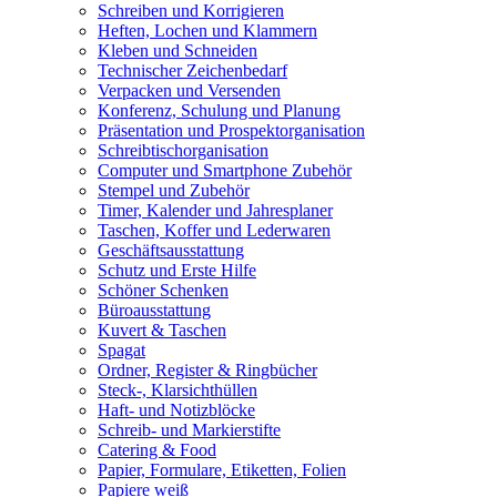
Schreiben und Korrigieren
Heften, Lochen und Klammern
Kleben und Schneiden
Technischer Zeichenbedarf
Verpacken und Versenden
Konferenz, Schulung und Planung
Präsentation und Prospektorganisation
Schreibtischorganisation
Computer und Smartphone Zubehör
Stempel und Zubehör
Timer, Kalender und Jahresplaner
Taschen, Koffer und Lederwaren
Geschäftsausstattung
Schutz und Erste Hilfe
Schöner Schenken
Büroausstattung
Kuvert & Taschen
Spagat
Ordner, Register & Ringbücher
Steck-, Klarsichthüllen
Haft- und Notizblöcke
Schreib- und Markierstifte
Catering & Food
Papier, Formulare, Etiketten, Folien
Papiere weiß