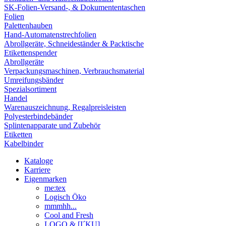
SK-Folien-Versand-, & Dokumententaschen
Folien
Palettenhauben
Hand-Automatenstrechfolien
Abrollgeräte, Schneideständer & Packtische
Etikettenspender
Abrollgeräte
Verpackungsmaschinen, Verbrauchsmaterial
Umreifungsbänder
Spezialsortiment
Handel
Warenauszeichnung, Regalpreisleisten
Polyesterbindebänder
Splintenapparate und Zubehör
Etiketten
Kabelbinder
Kataloge
Karriere
Eigenmarken
me:tex
Logisch Öko
mmmhh...
Cool and Fresh
LOGO & [I´KU]