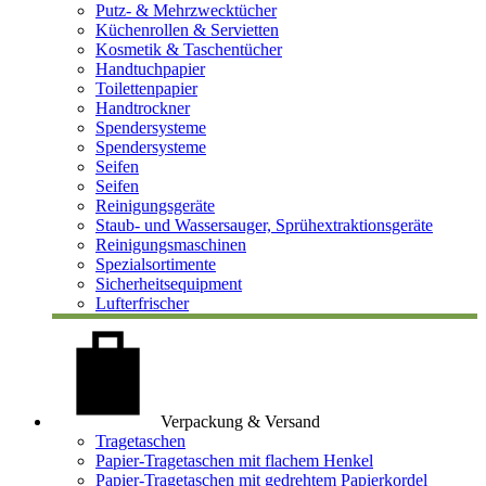
Putz- & Mehrzwecktücher
Küchenrollen & Servietten
Kosmetik & Taschentücher
Handtuchpapier
Toilettenpapier
Handtrockner
Spendersysteme
Spendersysteme
Seifen
Seifen
Reinigungsgeräte
Staub- und Wassersauger, Sprühextraktionsgeräte
Reinigungsmaschinen
Spezialsortimente
Sicherheitsequipment
Lufterfrischer
Verpackung & Versand
Tragetaschen
Papier-Tragetaschen mit flachem Henkel
Papier-Tragetaschen mit gedrehtem Papierkordel