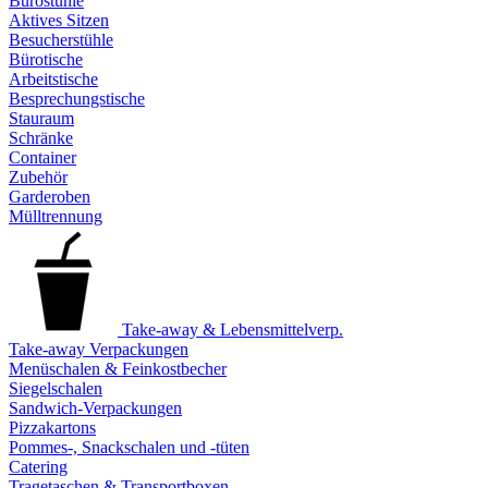
Bürostühle
Aktives Sitzen
Besucherstühle
Bürotische
Arbeitstische
Besprechungstische
Stauraum
Schränke
Container
Zubehör
Garderoben
Mülltrennung
Take-away & Lebensmittelverp.
Take-away Verpackungen
Menüschalen & Feinkostbecher
Siegelschalen
Sandwich-Verpackungen
Pizzakartons
Pommes-, Snackschalen und -tüten
Catering
Tragetaschen & Transportboxen