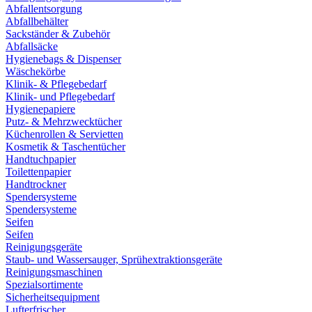
Abfallentsorgung
Abfallbehälter
Sackständer & Zubehör
Abfallsäcke
Hygienebags & Dispenser
Wäschekörbe
Klinik- & Pflegebedarf
Klinik- und Pflegebedarf
Hygienepapiere
Putz- & Mehrzwecktücher
Küchenrollen & Servietten
Kosmetik & Taschentücher
Handtuchpapier
Toilettenpapier
Handtrockner
Spendersysteme
Spendersysteme
Seifen
Seifen
Reinigungsgeräte
Staub- und Wassersauger, Sprühextraktionsgeräte
Reinigungsmaschinen
Spezialsortimente
Sicherheitsequipment
Lufterfrischer