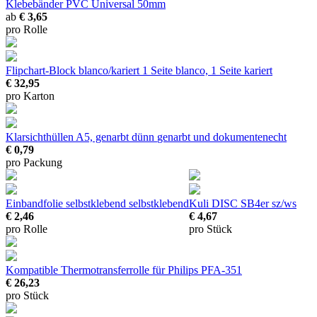
Klebebänder PVC Universal
50mm
ab
€ 3,65
pro Rolle
Flipchart-Block blanco/kariert
1 Seite blanco, 1 Seite kariert
€ 32,95
pro Karton
Klarsichthüllen A5, genarbt dünn
genarbt und dokumentenecht
€ 0,79
pro Packung
Einbandfolie selbstklebend
selbstklebend
Kuli DISC SB4er sz/ws
€ 2,46
€ 4,67
pro Rolle
pro Stück
Kompatible Thermotransferrolle für Philips PFA-351
€ 26,23
pro Stück