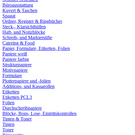
Büroausstattung
Kuvert & Taschen
Spagat
Ordner, Register & Ringbücher
Steck-, Klarsichthüllen
Haft- und Notizblöcke
Schreib- und Markierstifte
Catering & Food
Papier, Formulare, Etiketten, Folien
Papiere weiß
Papiere farbig
Strukturpapiere
Motivpapiere
Formulare
Plotterpapiere und -folien
Additions- und Kassarollen
Etiketten
Etiketten PCL3
Folien
Durchschreibpapiere
Blöcke, Bons, Lose, Eintrittskontrollen
Tinten & Toner
Tinten
Toner