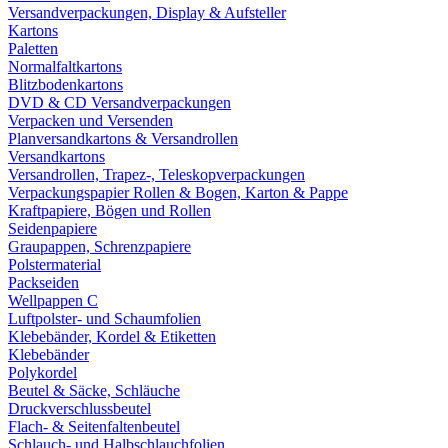
Versandverpackungen, Display & Aufsteller
Kartons
Paletten
Normalfaltkartons
Blitzbodenkartons
DVD & CD Versandverpackungen
Verpacken und Versenden
Planversandkartons & Versandrollen
Versandkartons
Versandrollen, Trapez-, Teleskopverpackungen
Verpackungspapier Rollen & Bogen, Karton & Pappe
Kraftpapiere, Bögen und Rollen
Seidenpapiere
Graupappen, Schrenzpapiere
Polstermaterial
Packseiden
Wellpappen C
Luftpolster- und Schaumfolien
Klebebänder, Kordel & Etiketten
Klebebänder
Polykordel
Beutel & Säcke, Schläuche
Druckverschlussbeutel
Flach- & Seitenfaltenbeutel
Schlauch- und Halbschlauchfolien