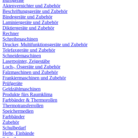
Bürogeräte
Aktenvernichter und Zubehör
Beschriftungsgeräte und Zubehör
Bindegeräte und Zubehör
Laminiergeräte und Zubehör
Diktiergeräte und Zubehör
Rechner
Schreibmaschinen
Drucker, Multifunktionsgeräte und Zubehör
Telefaxgeräte und Zubehör
Schneidemaschinen
Laserpointer, Zeigestäbe
Loch-, Ösgeräte und Zubehör
Falzmaschinen und Zubehör
Frankiermaschinen und Zubehör
Prüfgeräte
Geldzählmaschinen
Produkte fürs Raumklima
Farbbänder & Thermorollen
Thermotransferrollen
Speichermedien
Farbbänder
Zubehör
Schulbedarf
Hefte, Einbände