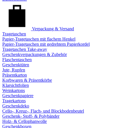
Verpackung & Versand
Tragetaschen
Papier-Tragetaschen mit flachem Henkel
Papier-Tragetaschen mit gedrehtem Papierkordel
Tragetaschen Take-away
Geschenkverpackungen & Zubehör
Flaschentaschen
Geschenktüten
Jute, Rupfen
Präsentkarton
Korbwaren & Präsentkörbe
Klarsichtfolien
Weinkartons
Geschenkpapiere
Tragekartons
Geschenkdeko
Cello-, Kreuz-, Flach- und Blockbodenbeutel
Geschenk- Stoff- & Polybänder
Holz- & Cellophanwolle
Geschenkboxen