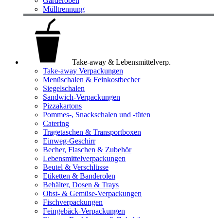
Garderoben
Mülltrennung
Take-away & Lebensmittelverp.
Take-away Verpackungen
Menüschalen & Feinkostbecher
Siegelschalen
Sandwich-Verpackungen
Pizzakartons
Pommes-, Snackschalen und -tüten
Catering
Tragetaschen & Transportboxen
Einweg-Geschirr
Becher, Flaschen & Zubehör
Lebensmittelverpackungen
Beutel & Verschlüsse
Etiketten & Banderolen
Behälter, Dosen & Trays
Obst- & Gemüse-Verpackungen
Fischverpackungen
Feingebäck-Verpackungen