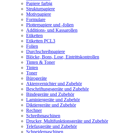
Papiere farbig
Strukturpapiere
Motivpapiere
Formulare
Plotterpapiere und -folien
Additions- und Kassarollen
Etiketten
Etiketten PCL3
Folien
Durchschreibpapiere
Blöcke, Bons, Lose, Eintrittskontrollen
Tinten & Toner
Tinten
Toner
Bürogeräte
Aktenvernichter und Zubehör
Beschriftungsgeräte und Zubehör
Bindegeräte und Zubehör
Laminiergeräte und Zubehör
Diktiergeräte und Zubehör
Rechner
Schreibmaschinen
Drucker, Multifunktionsgeräte und Zubehör
Telefaxgeräte und Zubehör
Schneidemaschinen