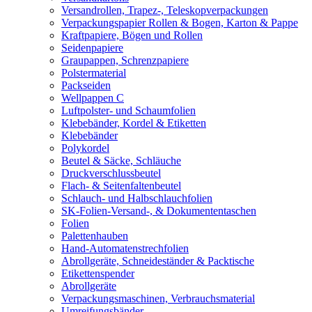
Versandrollen, Trapez-, Teleskopverpackungen
Verpackungspapier Rollen & Bogen, Karton & Pappe
Kraftpapiere, Bögen und Rollen
Seidenpapiere
Graupappen, Schrenzpapiere
Polstermaterial
Packseiden
Wellpappen C
Luftpolster- und Schaumfolien
Klebebänder, Kordel & Etiketten
Klebebänder
Polykordel
Beutel & Säcke, Schläuche
Druckverschlussbeutel
Flach- & Seitenfaltenbeutel
Schlauch- und Halbschlauchfolien
SK-Folien-Versand-, & Dokumententaschen
Folien
Palettenhauben
Hand-Automatenstrechfolien
Abrollgeräte, Schneideständer & Packtische
Etikettenspender
Abrollgeräte
Verpackungsmaschinen, Verbrauchsmaterial
Umreifungsbänder