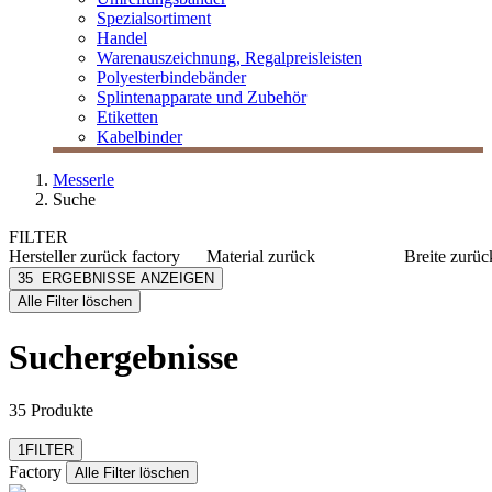
Spezialsortiment
Handel
Warenauszeichnung, Regalpreisleisten
Polyesterbindebänder
Splintenapparate und Zubehör
Etiketten
Kabelbinder
Messerle
Suche
FILTER
Hersteller
zurück
factory
Material
zurück
Breite
zurüc
Factory
PP
100 mm
35
ERGEBNISSE ANZEIGEN
[e] one
PE
120 mm
Alle Filter löschen
[I`KU]
Karton
162 mm
mehr anzeig
3L
Polyethylen
Suchergebnisse
3M
OPP
mehr anzeigen
Abus
mehr anzeigen
35 Produkte
Filter zurücksetzen
1
FILTER
Factory
Alle Filter löschen