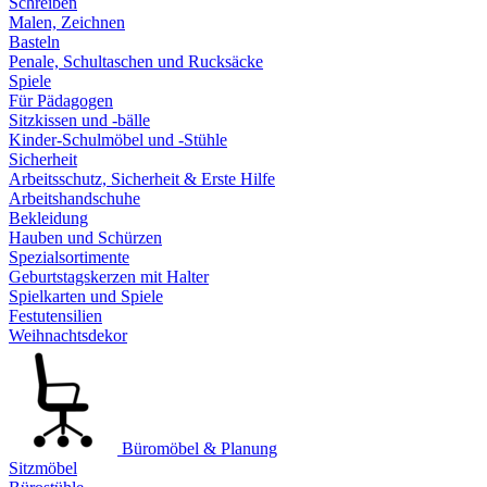
Schreiben
Malen, Zeichnen
Basteln
Penale, Schultaschen und Rucksäcke
Spiele
Für Pädagogen
Sitzkissen und -bälle
Kinder-Schulmöbel und -Stühle
Sicherheit
Arbeitsschutz, Sicherheit & Erste Hilfe
Arbeitshandschuhe
Bekleidung
Hauben und Schürzen
Spezialsortimente
Geburtstagskerzen mit Halter
Spielkarten und Spiele
Festutensilien
Weihnachtsdekor
Büromöbel & Planung
Sitzmöbel