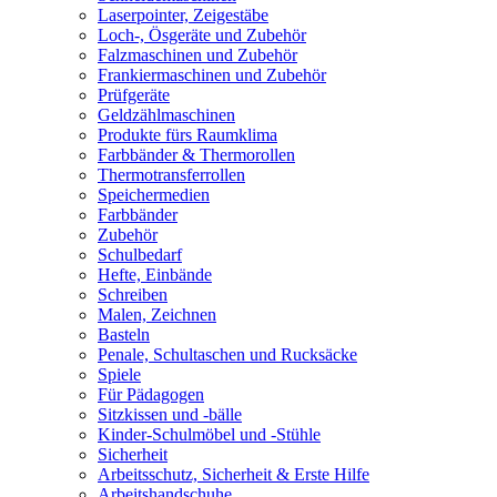
Laserpointer, Zeigestäbe
Loch-, Ösgeräte und Zubehör
Falzmaschinen und Zubehör
Frankiermaschinen und Zubehör
Prüfgeräte
Geldzählmaschinen
Produkte fürs Raumklima
Farbbänder & Thermorollen
Thermotransferrollen
Speichermedien
Farbbänder
Zubehör
Schulbedarf
Hefte, Einbände
Schreiben
Malen, Zeichnen
Basteln
Penale, Schultaschen und Rucksäcke
Spiele
Für Pädagogen
Sitzkissen und -bälle
Kinder-Schulmöbel und -Stühle
Sicherheit
Arbeitsschutz, Sicherheit & Erste Hilfe
Arbeitshandschuhe