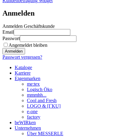
Kundenbefragung Widget
Anmelden
Anmelden Geschäftskunde
Email
Passwort
Angemeldet bleiben
Anmelden
Passwort vergessen?
Kataloge
Karriere
Eigenmarken
me:tex
Logisch Öko
mmmhh...
Cool and Fresh
LOGO & [I´KU]
e-one
factory
beWIRken
Unternehmen
Über MESSERLE