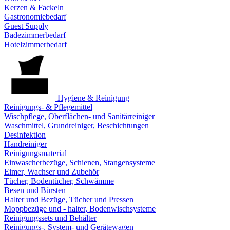
Kerzen & Fackeln
Gastronomiebedarf
Guest Supply
Badezimmerbedarf
Hotelzimmerbedarf
Hygiene & Reinigung
Reinigungs- & Pflegemittel
Wischpflege, Oberflächen- und Sanitärreiniger
Waschmittel, Grundreiniger, Beschichtungen
Desinfektion
Handreiniger
Reinigungsmaterial
Einwascherbezüge, Schienen, Stangensysteme
Eimer, Wachser und Zubehör
Tücher, Bodentücher, Schwämme
Besen und Bürsten
Halter und Bezüge, Tücher und Pressen
Moppbezüge und - halter, Bodenwischsysteme
Reinigungssets und Behälter
Reinigungs-, System- und Gerätewagen