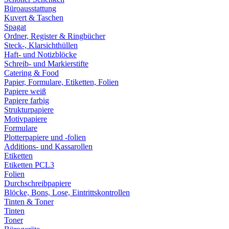
Büroausstattung
Kuvert & Taschen
Spagat
Ordner, Register & Ringbücher
Steck-, Klarsichthüllen
Haft- und Notizblöcke
Schreib- und Markierstifte
Catering & Food
Papier, Formulare, Etiketten, Folien
Papiere weiß
Papiere farbig
Strukturpapiere
Motivpapiere
Formulare
Plotterpapiere und -folien
Additions- und Kassarollen
Etiketten
Etiketten PCL3
Folien
Durchschreibpapiere
Blöcke, Bons, Lose, Eintrittskontrollen
Tinten & Toner
Tinten
Toner