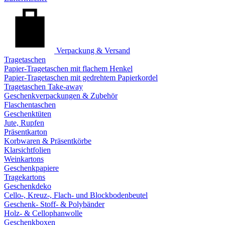
Verpackung & Versand
Tragetaschen
Papier-Tragetaschen mit flachem Henkel
Papier-Tragetaschen mit gedrehtem Papierkordel
Tragetaschen Take-away
Geschenkverpackungen & Zubehör
Flaschentaschen
Geschenktüten
Jute, Rupfen
Präsentkarton
Korbwaren & Präsentkörbe
Klarsichtfolien
Weinkartons
Geschenkpapiere
Tragekartons
Geschenkdeko
Cello-, Kreuz-, Flach- und Blockbodenbeutel
Geschenk- Stoff- & Polybänder
Holz- & Cellophanwolle
Geschenkboxen