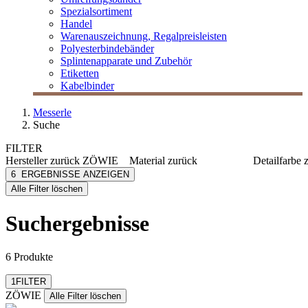
Spezialsortiment
Handel
Warenauszeichnung, Regalpreisleisten
Polyesterbindebänder
Splintenapparate und Zubehör
Etiketten
Kabelbinder
Messerle
Suche
FILTER
Hersteller
zurück
ZÖWIE
Material
zurück
Detailfarbe
ZÖWIE
Papier
blau/silb
6
ERGEBNISSE ANZEIGEN
[e] one
Kraftpapier
braun
Alle Filter löschen
[I`KU]
dunkelbl
3L
gelb/ora
Suchergebnisse
3M
gold
mehr anzeig
Abus
mehr anzeigen
6 Produkte
Filter zurücksetzen
1
FILTER
ZÖWIE
Alle Filter löschen