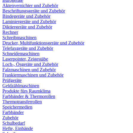
Bürogeräte
Aktenvernichter und Zubehör
Beschriftungsgeräte und Zubehör
Bindegeräte und Zubehör
Laminiergeräte und Zubehör
Diktiergeräte und Zubehör
Rechner
Schreibmaschinen
Drucker, Multifunktionsgeräte und Zubehör
Telefaxgeräte und Zubehör
Schneidemaschinen
Laserpointer, Zeigestäbe
Loch-, Ösgeräte und Zubehör
Falzmaschinen und Zubehör
Frankiermaschinen und Zubehör
Prüfgeräte
Geldzählmaschinen
Produkte fürs Raumklima
Farbbänder & Thermorollen
Thermotransferrollen
Speichermedien
Farbbänder
Zubehör
Schulbedarf
Hefte, Einbände