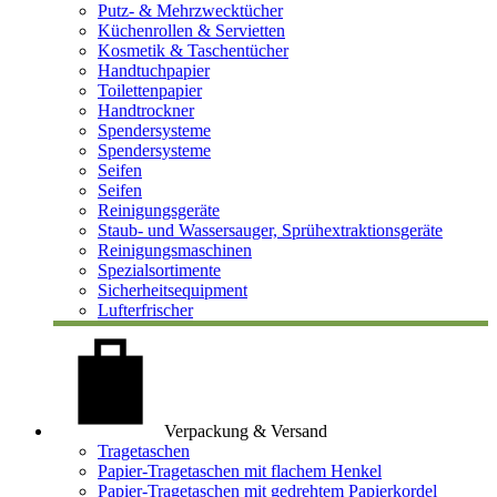
Putz- & Mehrzwecktücher
Küchenrollen & Servietten
Kosmetik & Taschentücher
Handtuchpapier
Toilettenpapier
Handtrockner
Spendersysteme
Spendersysteme
Seifen
Seifen
Reinigungsgeräte
Staub- und Wassersauger, Sprühextraktionsgeräte
Reinigungsmaschinen
Spezialsortimente
Sicherheitsequipment
Lufterfrischer
Verpackung & Versand
Tragetaschen
Papier-Tragetaschen mit flachem Henkel
Papier-Tragetaschen mit gedrehtem Papierkordel