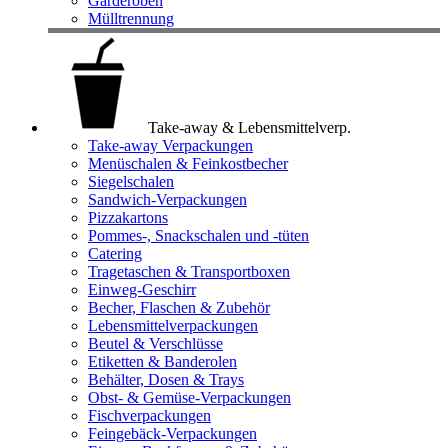
Garderoben
Mülltrennung
Take-away & Lebensmittelverp.
Take-away Verpackungen
Menüschalen & Feinkostbecher
Siegelschalen
Sandwich-Verpackungen
Pizzakartons
Pommes-, Snackschalen und -tüten
Catering
Tragetaschen & Transportboxen
Einweg-Geschirr
Becher, Flaschen & Zubehör
Lebensmittelverpackungen
Beutel & Verschlüsse
Etiketten & Banderolen
Behälter, Dosen & Trays
Obst- & Gemüse-Verpackungen
Fischverpackungen
Feingebäck-Verpackungen