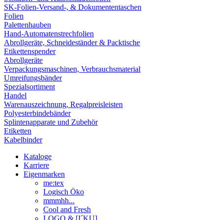
SK-Folien-Versand-, & Dokumententaschen
Folien
Palettenhauben
Hand-Automatenstrechfolien
Abrollgeräte, Schneideständer & Packtische
Etikettenspender
Abrollgeräte
Verpackungsmaschinen, Verbrauchsmaterial
Umreifungsbänder
Spezialsortiment
Handel
Warenauszeichnung, Regalpreisleisten
Polyesterbindebänder
Splintenapparate und Zubehör
Etiketten
Kabelbinder
Kataloge
Karriere
Eigenmarken
me:tex
Logisch Öko
mmmhh...
Cool and Fresh
LOGO & [I´KU]