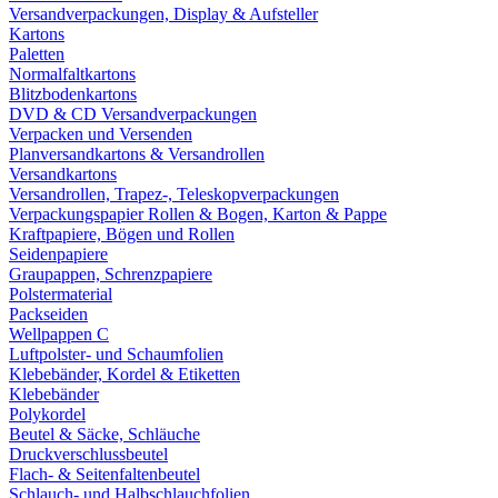
Versandverpackungen, Display & Aufsteller
Kartons
Paletten
Normalfaltkartons
Blitzbodenkartons
DVD & CD Versandverpackungen
Verpacken und Versenden
Planversandkartons & Versandrollen
Versandkartons
Versandrollen, Trapez-, Teleskopverpackungen
Verpackungspapier Rollen & Bogen, Karton & Pappe
Kraftpapiere, Bögen und Rollen
Seidenpapiere
Graupappen, Schrenzpapiere
Polstermaterial
Packseiden
Wellpappen C
Luftpolster- und Schaumfolien
Klebebänder, Kordel & Etiketten
Klebebänder
Polykordel
Beutel & Säcke, Schläuche
Druckverschlussbeutel
Flach- & Seitenfaltenbeutel
Schlauch- und Halbschlauchfolien