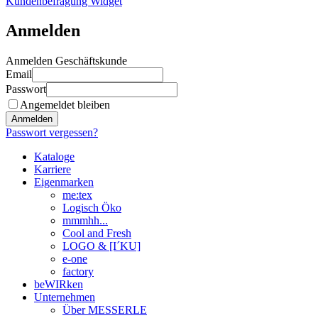
Kundenbefragung Widget
Anmelden
Anmelden Geschäftskunde
Email
Passwort
Angemeldet bleiben
Anmelden
Passwort vergessen?
Kataloge
Karriere
Eigenmarken
me:tex
Logisch Öko
mmmhh...
Cool and Fresh
LOGO & [I´KU]
e-one
factory
beWIRken
Unternehmen
Über MESSERLE