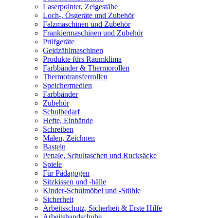
Laserpointer, Zeigestäbe
Loch-, Ösgeräte und Zubehör
Falzmaschinen und Zubehör
Frankiermaschinen und Zubehör
Prüfgeräte
Geldzählmaschinen
Produkte fürs Raumklima
Farbbänder & Thermorollen
Thermotransferrollen
Speichermedien
Farbbänder
Zubehör
Schulbedarf
Hefte, Einbände
Schreiben
Malen, Zeichnen
Basteln
Penale, Schultaschen und Rucksäcke
Spiele
Für Pädagogen
Sitzkissen und -bälle
Kinder-Schulmöbel und -Stühle
Sicherheit
Arbeitsschutz, Sicherheit & Erste Hilfe
Arbeitshandschuhe