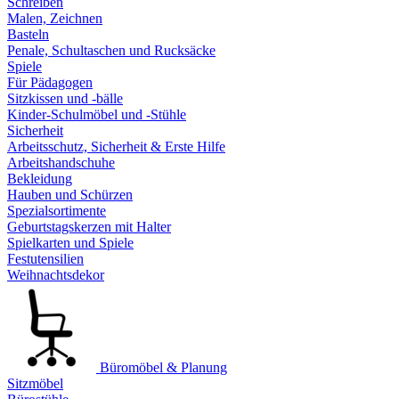
Schreiben
Malen, Zeichnen
Basteln
Penale, Schultaschen und Rucksäcke
Spiele
Für Pädagogen
Sitzkissen und -bälle
Kinder-Schulmöbel und -Stühle
Sicherheit
Arbeitsschutz, Sicherheit & Erste Hilfe
Arbeitshandschuhe
Bekleidung
Hauben und Schürzen
Spezialsortimente
Geburtstagskerzen mit Halter
Spielkarten und Spiele
Festutensilien
Weihnachtsdekor
Büromöbel & Planung
Sitzmöbel