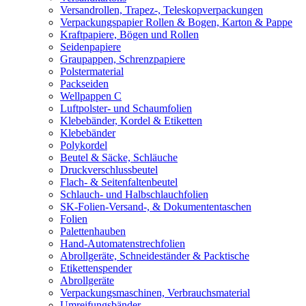
Versandrollen, Trapez-, Teleskopverpackungen
Verpackungspapier Rollen & Bogen, Karton & Pappe
Kraftpapiere, Bögen und Rollen
Seidenpapiere
Graupappen, Schrenzpapiere
Polstermaterial
Packseiden
Wellpappen C
Luftpolster- und Schaumfolien
Klebebänder, Kordel & Etiketten
Klebebänder
Polykordel
Beutel & Säcke, Schläuche
Druckverschlussbeutel
Flach- & Seitenfaltenbeutel
Schlauch- und Halbschlauchfolien
SK-Folien-Versand-, & Dokumententaschen
Folien
Palettenhauben
Hand-Automatenstrechfolien
Abrollgeräte, Schneideständer & Packtische
Etikettenspender
Abrollgeräte
Verpackungsmaschinen, Verbrauchsmaterial
Umreifungsbänder