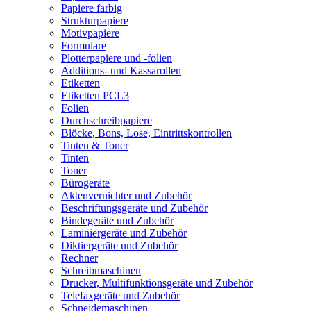
Papiere farbig
Strukturpapiere
Motivpapiere
Formulare
Plotterpapiere und -folien
Additions- und Kassarollen
Etiketten
Etiketten PCL3
Folien
Durchschreibpapiere
Blöcke, Bons, Lose, Eintrittskontrollen
Tinten & Toner
Tinten
Toner
Bürogeräte
Aktenvernichter und Zubehör
Beschriftungsgeräte und Zubehör
Bindegeräte und Zubehör
Laminiergeräte und Zubehör
Diktiergeräte und Zubehör
Rechner
Schreibmaschinen
Drucker, Multifunktionsgeräte und Zubehör
Telefaxgeräte und Zubehör
Schneidemaschinen