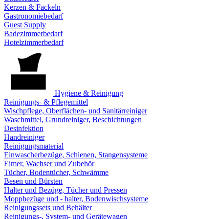
Kerzen & Fackeln
Gastronomiebedarf
Guest Supply
Badezimmerbedarf
Hotelzimmerbedarf
Hygiene & Reinigung
Reinigungs- & Pflegemittel
Wischpflege, Oberflächen- und Sanitärreiniger
Waschmittel, Grundreiniger, Beschichtungen
Desinfektion
Handreiniger
Reinigungsmaterial
Einwascherbezüge, Schienen, Stangensysteme
Eimer, Wachser und Zubehör
Tücher, Bodentücher, Schwämme
Besen und Bürsten
Halter und Bezüge, Tücher und Pressen
Moppbezüge und - halter, Bodenwischsysteme
Reinigungssets und Behälter
Reinigungs-, System- und Gerätewagen