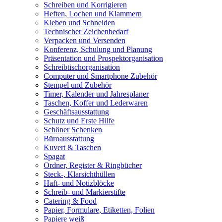
Schreiben und Korrigieren
Heften, Lochen und Klammern
Kleben und Schneiden
Technischer Zeichenbedarf
Verpacken und Versenden
Konferenz, Schulung und Planung
Präsentation und Prospektorganisation
Schreibtischorganisation
Computer und Smartphone Zubehör
Stempel und Zubehör
Timer, Kalender und Jahresplaner
Taschen, Koffer und Lederwaren
Geschäftsausstattung
Schutz und Erste Hilfe
Schöner Schenken
Büroausstattung
Kuvert & Taschen
Spagat
Ordner, Register & Ringbücher
Steck-, Klarsichthüllen
Haft- und Notizblöcke
Schreib- und Markierstifte
Catering & Food
Papier, Formulare, Etiketten, Folien
Papiere weiß