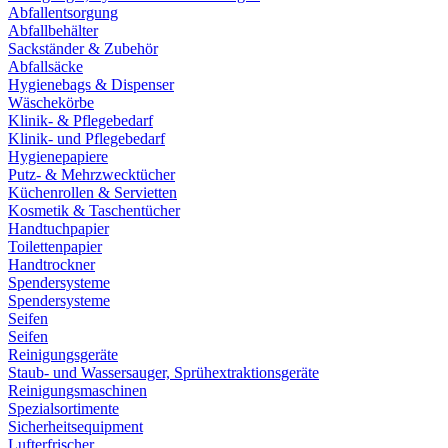
Abfallentsorgung
Abfallbehälter
Sackständer & Zubehör
Abfallsäcke
Hygienebags & Dispenser
Wäschekörbe
Klinik- & Pflegebedarf
Klinik- und Pflegebedarf
Hygienepapiere
Putz- & Mehrzwecktücher
Küchenrollen & Servietten
Kosmetik & Taschentücher
Handtuchpapier
Toilettenpapier
Handtrockner
Spendersysteme
Spendersysteme
Seifen
Seifen
Reinigungsgeräte
Staub- und Wassersauger, Sprühextraktionsgeräte
Reinigungsmaschinen
Spezialsortimente
Sicherheitsequipment
Lufterfrischer