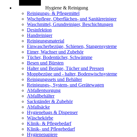
Hygiene & Reinigung
Reinigungs- & Pflegemittel
Wischpflege, Oberflächen- und Sanitärreiniger
Waschmittel, Grundreiniger, Beschichtungen
Desinfektion
Handreiniger
Reinigungsmaterial
Einwascherbezüge, Schienen, Stangensysteme
Eimer, Wachser und Zubehör
Tücher, Bodentücher, Schwämme
Besen und Bürsten
Halter und Bezüge, Tücher und Pressen
Moppbezüge und - halter, Bodenwischsysteme
Reinigungssets und Behälter
Reinigungs-, System- und Gerätewagen
Abfallentsorgung
Abfallbehälter
Sackständer & Zubehör
Abfallsäcke
Hygienebags & Dispenser
Wäschekörbe
Klinik- & Pflegebedarf
Klinik- und Pflegebedarf
Hygienepapiere