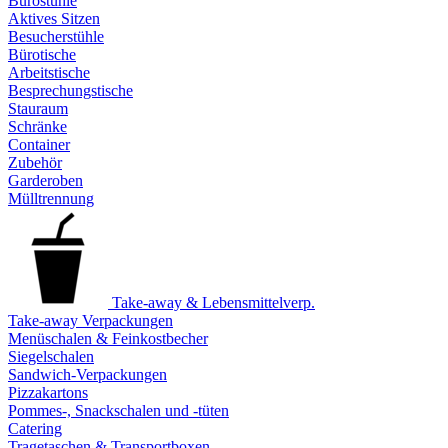
Bürostühle
Aktives Sitzen
Besucherstühle
Bürotische
Arbeitstische
Besprechungstische
Stauraum
Schränke
Container
Zubehör
Garderoben
Mülltrennung
Take-away & Lebensmittelverp.
Take-away Verpackungen
Menüschalen & Feinkostbecher
Siegelschalen
Sandwich-Verpackungen
Pizzakartons
Pommes-, Snackschalen und -tüten
Catering
Tragetaschen & Transportboxen