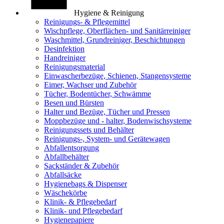
Hygiene & Reinigung
Reinigungs- & Pflegemittel
Wischpflege, Oberflächen- und Sanitärreiniger
Waschmittel, Grundreiniger, Beschichtungen
Desinfektion
Handreiniger
Reinigungsmaterial
Einwascherbezüge, Schienen, Stangensysteme
Eimer, Wachser und Zubehör
Tücher, Bodentücher, Schwämme
Besen und Bürsten
Halter und Bezüge, Tücher und Pressen
Moppbezüge und - halter, Bodenwischsysteme
Reinigungssets und Behälter
Reinigungs-, System- und Gerätewagen
Abfallentsorgung
Abfallbehälter
Sackständer & Zubehör
Abfallsäcke
Hygienebags & Dispenser
Wäschekörbe
Klinik- & Pflegebedarf
Klinik- und Pflegebedarf
Hygienepapiere