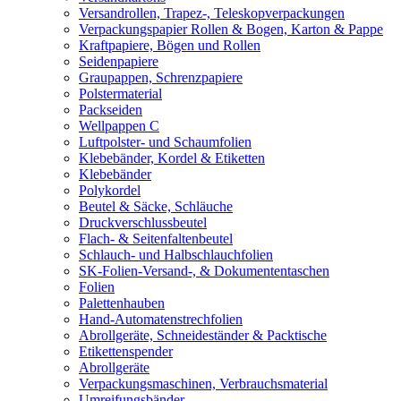
Versandrollen, Trapez-, Teleskopverpackungen
Verpackungspapier Rollen & Bogen, Karton & Pappe
Kraftpapiere, Bögen und Rollen
Seidenpapiere
Graupappen, Schrenzpapiere
Polstermaterial
Packseiden
Wellpappen C
Luftpolster- und Schaumfolien
Klebebänder, Kordel & Etiketten
Klebebänder
Polykordel
Beutel & Säcke, Schläuche
Druckverschlussbeutel
Flach- & Seitenfaltenbeutel
Schlauch- und Halbschlauchfolien
SK-Folien-Versand-, & Dokumententaschen
Folien
Palettenhauben
Hand-Automatenstrechfolien
Abrollgeräte, Schneideständer & Packtische
Etikettenspender
Abrollgeräte
Verpackungsmaschinen, Verbrauchsmaterial
Umreifungsbänder