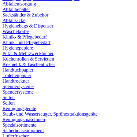
Abfallentsorgung
Abfallbehälter
Sackständer & Zubehör
Abfallsäcke
Hygienebags & Dispenser
Wäschekörbe
Klinik- & Pflegebedarf
Klinik- und Pflegebedarf
Hygienepapiere
Putz- & Mehrzwecktücher
Küchenrollen & Servietten
Kosmetik & Taschentücher
Handtuchpapier
Toilettenpapier
Handtrockner
Spendersysteme
Spendersysteme
Seifen
Seifen
Reinigungsgeräte
Staub- und Wassersauger, Sprühextraktionsgeräte
Reinigungsmaschinen
Spezialsortimente
Sicherheitsequipment
Lufterfrischer