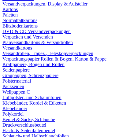
Versandverpackungen, Display & Aufsteller
Kartons
Paletten
Normalfaltkartons
Blitzbodenkartons
DVD & CD Versandverpackungen
Verpacken und Versenden
Planversandkartons & Versandrollen
Versandkartons
Versandrollen, Trapez-, Teleskopverpackungen
Verpackungspapier Rollen & Bogen, Karton & Pappe
Kraftpapiere, Bögen und Rollen
Seidenpapiere
Graupappen, Schrenzpapiere
Polstermaterial
Packseiden
Wellpappen C
Luftpolster- und Schaumfolien
Klebebänder, Kordel & Etiketten
Klebebänder
Polykordel
Beutel & Säcke, Schläuche
Druckverschlussbeutel
Flach- & Seitenfaltenbeutel
Schlauch- und Halbschlauchfolien