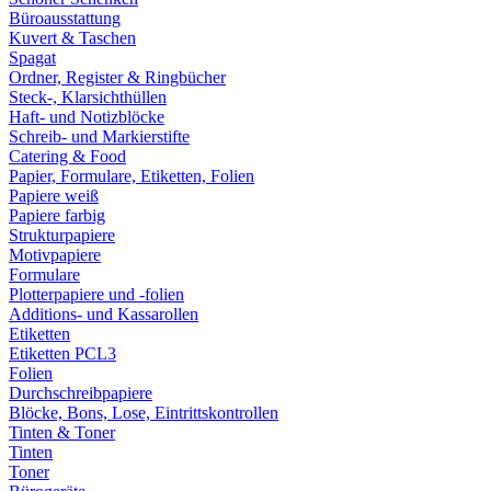
Büroausstattung
Kuvert & Taschen
Spagat
Ordner, Register & Ringbücher
Steck-, Klarsichthüllen
Haft- und Notizblöcke
Schreib- und Markierstifte
Catering & Food
Papier, Formulare, Etiketten, Folien
Papiere weiß
Papiere farbig
Strukturpapiere
Motivpapiere
Formulare
Plotterpapiere und -folien
Additions- und Kassarollen
Etiketten
Etiketten PCL3
Folien
Durchschreibpapiere
Blöcke, Bons, Lose, Eintrittskontrollen
Tinten & Toner
Tinten
Toner