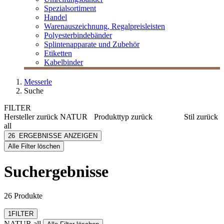
Spezialsortiment
Handel
Warenauszeichnung, Regalpreisleisten
Polyesterbindebänder
Splintenapparate und Zubehör
Etiketten
Kabelbinder
Messerle
Suche
FILTER
Hersteller
zurück
NATUR
Produkttyp
zurück
Stil
zurück
all
Besteckservietten
Basic
NATUR all
26
ERGEBNISSE ANZEIGEN
Servietten
Muster
[e] one
Alle Filter löschen
Tischdecken
[I`KU]
Tischläufer
3L
Suchergebnisse
Tischsets
3M
Abus
mehr anzeigen
26 Produkte
Filter zurücksetzen
1
FILTER
NATUR all