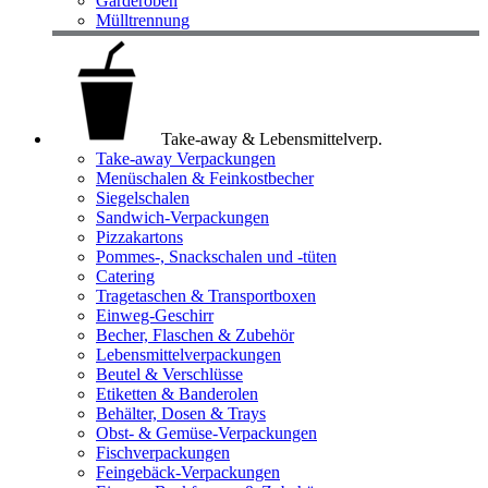
Garderoben
Mülltrennung
Take-away & Lebensmittelverp.
Take-away Verpackungen
Menüschalen & Feinkostbecher
Siegelschalen
Sandwich-Verpackungen
Pizzakartons
Pommes-, Snackschalen und -tüten
Catering
Tragetaschen & Transportboxen
Einweg-Geschirr
Becher, Flaschen & Zubehör
Lebensmittelverpackungen
Beutel & Verschlüsse
Etiketten & Banderolen
Behälter, Dosen & Trays
Obst- & Gemüse-Verpackungen
Fischverpackungen
Feingebäck-Verpackungen