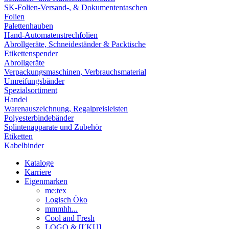
SK-Folien-Versand-, & Dokumententaschen
Folien
Palettenhauben
Hand-Automatenstrechfolien
Abrollgeräte, Schneideständer & Packtische
Etikettenspender
Abrollgeräte
Verpackungsmaschinen, Verbrauchsmaterial
Umreifungsbänder
Spezialsortiment
Handel
Warenauszeichnung, Regalpreisleisten
Polyesterbindebänder
Splintenapparate und Zubehör
Etiketten
Kabelbinder
Kataloge
Karriere
Eigenmarken
me:tex
Logisch Öko
mmmhh...
Cool and Fresh
LOGO & [I´KU]