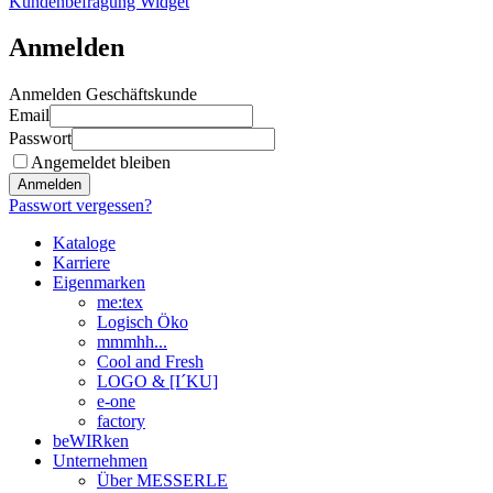
Kundenbefragung Widget
Anmelden
Anmelden Geschäftskunde
Email
Passwort
Angemeldet bleiben
Anmelden
Passwort vergessen?
Kataloge
Karriere
Eigenmarken
me:tex
Logisch Öko
mmmhh...
Cool and Fresh
LOGO & [I´KU]
e-one
factory
beWIRken
Unternehmen
Über MESSERLE