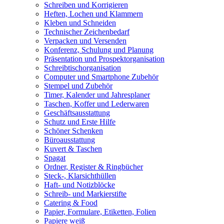
Schreiben und Korrigieren
Heften, Lochen und Klammern
Kleben und Schneiden
Technischer Zeichenbedarf
Verpacken und Versenden
Konferenz, Schulung und Planung
Präsentation und Prospektorganisation
Schreibtischorganisation
Computer und Smartphone Zubehör
Stempel und Zubehör
Timer, Kalender und Jahresplaner
Taschen, Koffer und Lederwaren
Geschäftsausstattung
Schutz und Erste Hilfe
Schöner Schenken
Büroausstattung
Kuvert & Taschen
Spagat
Ordner, Register & Ringbücher
Steck-, Klarsichthüllen
Haft- und Notizblöcke
Schreib- und Markierstifte
Catering & Food
Papier, Formulare, Etiketten, Folien
Papiere weiß