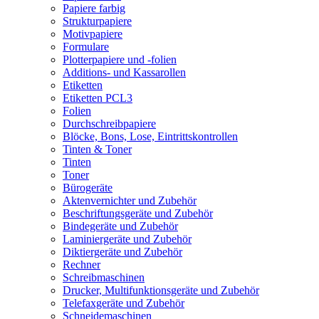
Papiere farbig
Strukturpapiere
Motivpapiere
Formulare
Plotterpapiere und -folien
Additions- und Kassarollen
Etiketten
Etiketten PCL3
Folien
Durchschreibpapiere
Blöcke, Bons, Lose, Eintrittskontrollen
Tinten & Toner
Tinten
Toner
Bürogeräte
Aktenvernichter und Zubehör
Beschriftungsgeräte und Zubehör
Bindegeräte und Zubehör
Laminiergeräte und Zubehör
Diktiergeräte und Zubehör
Rechner
Schreibmaschinen
Drucker, Multifunktionsgeräte und Zubehör
Telefaxgeräte und Zubehör
Schneidemaschinen