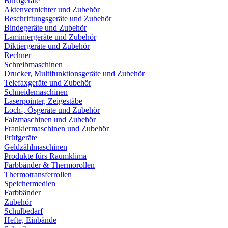
Bürogeräte
Aktenvernichter und Zubehör
Beschriftungsgeräte und Zubehör
Bindegeräte und Zubehör
Laminiergeräte und Zubehör
Diktiergeräte und Zubehör
Rechner
Schreibmaschinen
Drucker, Multifunktionsgeräte und Zubehör
Telefaxgeräte und Zubehör
Schneidemaschinen
Laserpointer, Zeigestäbe
Loch-, Ösgeräte und Zubehör
Falzmaschinen und Zubehör
Frankiermaschinen und Zubehör
Prüfgeräte
Geldzählmaschinen
Produkte fürs Raumklima
Farbbänder & Thermorollen
Thermotransferrollen
Speichermedien
Farbbänder
Zubehör
Schulbedarf
Hefte, Einbände