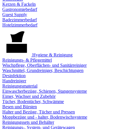
Kerzen & Fackeln
Gastronomiebedarf
Guest Supply
Badezimmerbedarf
Hotelzimmerbedarf
Hygiene & Reinigung
Reinigungs- & Pflegemittel
Wischpflege, Oberflächen- und Sanitärreiniger
Waschmittel, Grundreiniger, Beschichtungen
Desinfektion
Handreiniger
Reinigungsmaterial
Einwascherbezüge, Schienen, Stangensysteme
Eimer, Wachser und Zubehör
Tücher, Bodentücher, Schwämme
Besen und Bürsten
Halter und Bezüge, Tücher und Pressen
Moppbezüge und - halter, Bodenwischsysteme
Reinigungssets und Behälter
Reinigungs-, System- und Gerätewagen