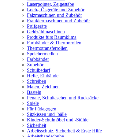
Laserpointer, Zeigestäbe
Loch-, Ösgeräte und Zubehör
Falzmaschinen und Zubehör
Frankiermaschinen und Zubehör
Prüfgeräte
Geldzählmaschinen
Produkte fürs Raumklima
Farbbänder & Thermorollen
Thermotransferrollen
Speichermedien
Farbbänder
Zubehör
Schulbedarf
Hefte, Einbände
Schreiben
Malen, Zeichnen
Basteln
Penale, Schultaschen und Rucksäcke
Spiele
Für Pädagogen
Sitzkissen und -bälle
Kinder-Schulmöbel und -Stühle
Sicherheit
Arbeitsschutz, Sicherheit & Erste Hilfe
Arbeitshandschuhe