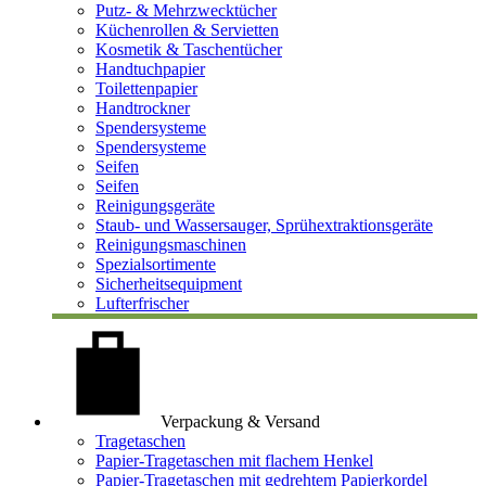
Putz- & Mehrzwecktücher
Küchenrollen & Servietten
Kosmetik & Taschentücher
Handtuchpapier
Toilettenpapier
Handtrockner
Spendersysteme
Spendersysteme
Seifen
Seifen
Reinigungsgeräte
Staub- und Wassersauger, Sprühextraktionsgeräte
Reinigungsmaschinen
Spezialsortimente
Sicherheitsequipment
Lufterfrischer
Verpackung & Versand
Tragetaschen
Papier-Tragetaschen mit flachem Henkel
Papier-Tragetaschen mit gedrehtem Papierkordel