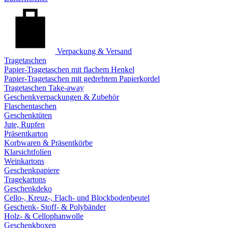
Verpackung & Versand
Tragetaschen
Papier-Tragetaschen mit flachem Henkel
Papier-Tragetaschen mit gedrehtem Papierkordel
Tragetaschen Take-away
Geschenkverpackungen & Zubehör
Flaschentaschen
Geschenktüten
Jute, Rupfen
Präsentkarton
Korbwaren & Präsentkörbe
Klarsichtfolien
Weinkartons
Geschenkpapiere
Tragekartons
Geschenkdeko
Cello-, Kreuz-, Flach- und Blockbodenbeutel
Geschenk- Stoff- & Polybänder
Holz- & Cellophanwolle
Geschenkboxen