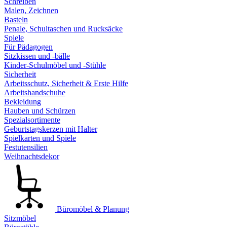
Schreiben
Malen, Zeichnen
Basteln
Penale, Schultaschen und Rucksäcke
Spiele
Für Pädagogen
Sitzkissen und -bälle
Kinder-Schulmöbel und -Stühle
Sicherheit
Arbeitsschutz, Sicherheit & Erste Hilfe
Arbeitshandschuhe
Bekleidung
Hauben und Schürzen
Spezialsortimente
Geburtstagskerzen mit Halter
Spielkarten und Spiele
Festutensilien
Weihnachtsdekor
Büromöbel & Planung
Sitzmöbel