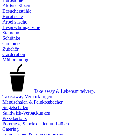
Bürostühle
Aktives Sitzen
Besucherstühle
Bürotische
Arbeitstische
Besprechungstische
Stauraum
Schränke
Container
Zubehör
Garderoben
Mülltrennung
Take-away & Lebensmittelverp.
Take-away Verpackungen
Menüschalen & Feinkostbecher
Siegelschalen
Sandwich-Verpackungen
Pizzakartons
Pommes-, Snackschalen und -tüten
Catering
Tragetaschen & Transportboxen