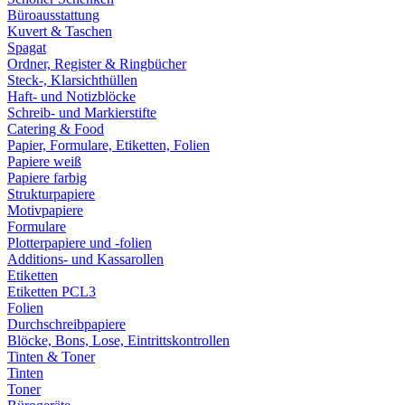
Büroausstattung
Kuvert & Taschen
Spagat
Ordner, Register & Ringbücher
Steck-, Klarsichthüllen
Haft- und Notizblöcke
Schreib- und Markierstifte
Catering & Food
Papier, Formulare, Etiketten, Folien
Papiere weiß
Papiere farbig
Strukturpapiere
Motivpapiere
Formulare
Plotterpapiere und -folien
Additions- und Kassarollen
Etiketten
Etiketten PCL3
Folien
Durchschreibpapiere
Blöcke, Bons, Lose, Eintrittskontrollen
Tinten & Toner
Tinten
Toner