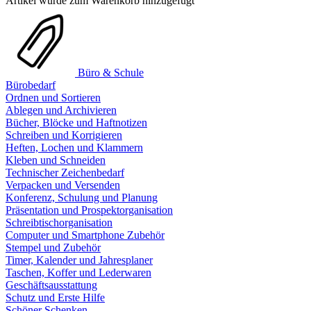
Artikel wurde zum Warenkorb hinzugefügt
Büro & Schule
Bürobedarf
Ordnen und Sortieren
Ablegen und Archivieren
Bücher, Blöcke und Haftnotizen
Schreiben und Korrigieren
Heften, Lochen und Klammern
Kleben und Schneiden
Technischer Zeichenbedarf
Verpacken und Versenden
Konferenz, Schulung und Planung
Präsentation und Prospektorganisation
Schreibtischorganisation
Computer und Smartphone Zubehör
Stempel und Zubehör
Timer, Kalender und Jahresplaner
Taschen, Koffer und Lederwaren
Geschäftsausstattung
Schutz und Erste Hilfe
Schöner Schenken