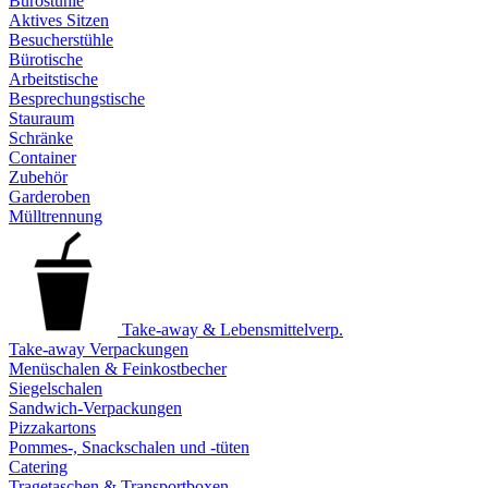
Bürostühle
Aktives Sitzen
Besucherstühle
Bürotische
Arbeitstische
Besprechungstische
Stauraum
Schränke
Container
Zubehör
Garderoben
Mülltrennung
Take-away & Lebensmittelverp.
Take-away Verpackungen
Menüschalen & Feinkostbecher
Siegelschalen
Sandwich-Verpackungen
Pizzakartons
Pommes-, Snackschalen und -tüten
Catering
Tragetaschen & Transportboxen