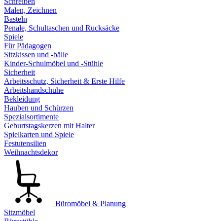
Schreiben
Malen, Zeichnen
Basteln
Penale, Schultaschen und Rucksäcke
Spiele
Für Pädagogen
Sitzkissen und -bälle
Kinder-Schulmöbel und -Stühle
Sicherheit
Arbeitsschutz, Sicherheit & Erste Hilfe
Arbeitshandschuhe
Bekleidung
Hauben und Schürzen
Spezialsortimente
Geburtstagskerzen mit Halter
Spielkarten und Spiele
Festutensilien
Weihnachtsdekor
Büromöbel & Planung
Sitzmöbel