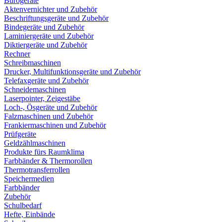
Bürogeräte
Aktenvernichter und Zubehör
Beschriftungsgeräte und Zubehör
Bindegeräte und Zubehör
Laminiergeräte und Zubehör
Diktiergeräte und Zubehör
Rechner
Schreibmaschinen
Drucker, Multifunktionsgeräte und Zubehör
Telefaxgeräte und Zubehör
Schneidemaschinen
Laserpointer, Zeigestäbe
Loch-, Ösgeräte und Zubehör
Falzmaschinen und Zubehör
Frankiermaschinen und Zubehör
Prüfgeräte
Geldzählmaschinen
Produkte fürs Raumklima
Farbbänder & Thermorollen
Thermotransferrollen
Speichermedien
Farbbänder
Zubehör
Schulbedarf
Hefte, Einbände