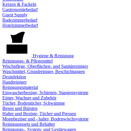
Kerzen & Fackeln
Gastronomiebedarf
Guest Supply
Badezimmerbedarf
Hotelzimmerbedarf
Hygiene & Reinigung
Reinigungs- & Pflegemittel
Wischpflege, Oberflächen- und Sanitärreiniger
Waschmittel, Grundreiniger, Beschichtungen
Desinfektion
Handreiniger
Reinigungsmaterial
Einwascherbezüge, Schienen, Stangensysteme
Eimer, Wachser und Zubehör
Tücher, Bodentücher, Schwämme
Besen und Bürsten
Halter und Bezüge, Tücher und Pressen
Moppbezüge und - halter, Bodenwischsysteme
Reinigungssets und Behälter
Reinigungs-, System- und Gerätewagen