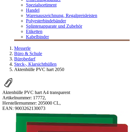
Spezialsortiment
Handel
Warenauszeichnung, Regalpreisleisten
Polyesterbindebänder
Splintenapparate und Zubehör
Etiketten
Kabelbinder
Messerle
Büro & Schule
Bürobedarf
Steck-, Klarsichthüllen
Aktenhülle PVC hart 2050
Aktenhülle PVC hart A4 transparent
Artikelnummer:
17772
,
Herstellernummer:
205000 CL
,
EAN:
9003262130073