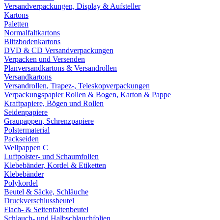
Versandverpackungen, Display & Aufsteller
Kartons
Paletten
Normalfaltkartons
Blitzbodenkartons
DVD & CD Versandverpackungen
Verpacken und Versenden
Planversandkartons & Versandrollen
Versandkartons
Versandrollen, Trapez-, Teleskopverpackungen
Verpackungspapier Rollen & Bogen, Karton & Pappe
Kraftpapiere, Bögen und Rollen
Seidenpapiere
Graupappen, Schrenzpapiere
Polstermaterial
Packseiden
Wellpappen C
Luftpolster- und Schaumfolien
Klebebänder, Kordel & Etiketten
Klebebänder
Polykordel
Beutel & Säcke, Schläuche
Druckverschlussbeutel
Flach- & Seitenfaltenbeutel
Schlauch- und Halbschlauchfolien