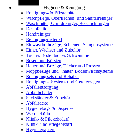
Hygiene & Reinigung
Reinigungs- & Pflegemittel
Wischpflege, Oberflächen- und Sanitärreiniger
Waschmittel, Grundreiniger, Beschichtungen
Desinfektion
Handreiniger
Reinigungsmaterial
Einwascherbezüge, Schienen, Stangensysteme
Eimer, Wachser und Zubehör
Tücher, Bodentücher, Schwämme
Besen und Bürsten
Halter und Bezüge, Tücher und Pressen
Moppbezüge und - halter, Bodenwischsysteme
Reinigungssets und Behälter
Reinigungs-, System- und Gerätewagen
Abfallentsorgung
Abfallbehälter
Sackständer & Zubehör
Abfallsäcke
Hygienebags & Dispenser
Wäschekörbe
Klinik- & Pflegebedarf
Klinik- und Pflegebedarf
Hygienepapiere