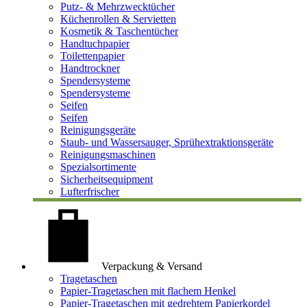
Putz- & Mehrzwecktücher
Küchenrollen & Servietten
Kosmetik & Taschentücher
Handtuchpapier
Toilettenpapier
Handtrockner
Spendersysteme
Spendersysteme
Seifen
Seifen
Reinigungsgeräte
Staub- und Wassersauger, Sprühextraktionsgeräte
Reinigungsmaschinen
Spezialsortimente
Sicherheitsequipment
Lufterfrischer
Verpackung & Versand
Tragetaschen
Papier-Tragetaschen mit flachem Henkel
Papier-Tragetaschen mit gedrehtem Papierkordel