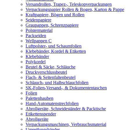
Versandrollen, Trapez-, Teleskopverpackungen
Verpackungspapier Rollen & Bogen, Karton & Pappe
Kraftpapiere, Bögen und Rollen
Seidenpapiere
Graupappen, Schrenzpapiere
Polstermaterial
Packseiden
Wellpappen C
Luftpolster- und Schaumfolien
Klebebänder, Kordel & Etiketten
Klebebänder
Polykordel
Beutel & Säcke, Schläuche
Druckverschlussbeutel
Flach- & Seitenfaltenbeutel
Schlauch- und Halbschlauchfolien
SK-Folien-Versand-, & Dokumententaschen
Folien
Palettenhauben
Hand-Automatenstrechfolien
Abrollgeräte, Schneideständer & Packtische
Etikettenspender
Abrollgeräte
Verpackungsmaschinen, Verbrauchsmaterial
Umreifungsbänder