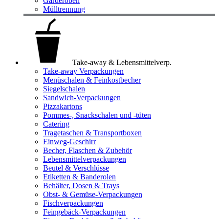
Garderoben
Mülltrennung
Take-away & Lebensmittelverp.
Take-away Verpackungen
Menüschalen & Feinkostbecher
Siegelschalen
Sandwich-Verpackungen
Pizzakartons
Pommes-, Snackschalen und -tüten
Catering
Tragetaschen & Transportboxen
Einweg-Geschirr
Becher, Flaschen & Zubehör
Lebensmittelverpackungen
Beutel & Verschlüsse
Etiketten & Banderolen
Behälter, Dosen & Trays
Obst- & Gemüse-Verpackungen
Fischverpackungen
Feingebäck-Verpackungen