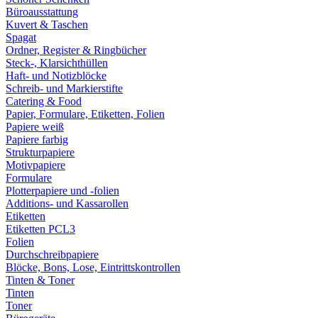
Büroausstattung
Kuvert & Taschen
Spagat
Ordner, Register & Ringbücher
Steck-, Klarsichthüllen
Haft- und Notizblöcke
Schreib- und Markierstifte
Catering & Food
Papier, Formulare, Etiketten, Folien
Papiere weiß
Papiere farbig
Strukturpapiere
Motivpapiere
Formulare
Plotterpapiere und -folien
Additions- und Kassarollen
Etiketten
Etiketten PCL3
Folien
Durchschreibpapiere
Blöcke, Bons, Lose, Eintrittskontrollen
Tinten & Toner
Tinten
Toner