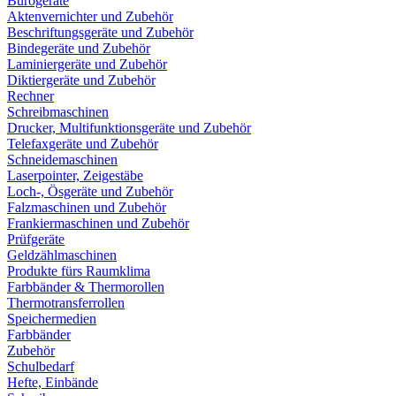
Bürogeräte
Aktenvernichter und Zubehör
Beschriftungsgeräte und Zubehör
Bindegeräte und Zubehör
Laminiergeräte und Zubehör
Diktiergeräte und Zubehör
Rechner
Schreibmaschinen
Drucker, Multifunktionsgeräte und Zubehör
Telefaxgeräte und Zubehör
Schneidemaschinen
Laserpointer, Zeigestäbe
Loch-, Ösgeräte und Zubehör
Falzmaschinen und Zubehör
Frankiermaschinen und Zubehör
Prüfgeräte
Geldzählmaschinen
Produkte fürs Raumklima
Farbbänder & Thermorollen
Thermotransferrollen
Speichermedien
Farbbänder
Zubehör
Schulbedarf
Hefte, Einbände