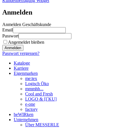
Kundenbefragung Widget
Anmelden
Anmelden Geschäftskunde
Email
Passwort
Angemeldet bleiben
Anmelden
Passwort vergessen?
Kataloge
Karriere
Eigenmarken
me:tex
Logisch Öko
mmmhh...
Cool and Fresh
LOGO & [I´KU]
e-one
factory
beWIRken
Unternehmen
Über MESSERLE