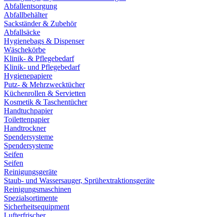
Abfallentsorgung
Abfallbehälter
Sackständer & Zubehör
Abfallsäcke
Hygienebags & Dispenser
Wäschekörbe
Klinik- & Pflegebedarf
Klinik- und Pflegebedarf
Hygienepapiere
Putz- & Mehrzwecktücher
Küchenrollen & Servietten
Kosmetik & Taschentücher
Handtuchpapier
Toilettenpapier
Handtrockner
Spendersysteme
Spendersysteme
Seifen
Seifen
Reinigungsgeräte
Staub- und Wassersauger, Sprühextraktionsgeräte
Reinigungsmaschinen
Spezialsortimente
Sicherheitsequipment
Lufterfrischer