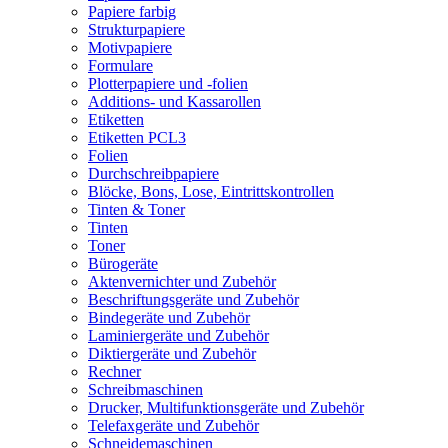
Papiere farbig
Strukturpapiere
Motivpapiere
Formulare
Plotterpapiere und -folien
Additions- und Kassarollen
Etiketten
Etiketten PCL3
Folien
Durchschreibpapiere
Blöcke, Bons, Lose, Eintrittskontrollen
Tinten & Toner
Tinten
Toner
Bürogeräte
Aktenvernichter und Zubehör
Beschriftungsgeräte und Zubehör
Bindegeräte und Zubehör
Laminiergeräte und Zubehör
Diktiergeräte und Zubehör
Rechner
Schreibmaschinen
Drucker, Multifunktionsgeräte und Zubehör
Telefaxgeräte und Zubehör
Schneidemaschinen