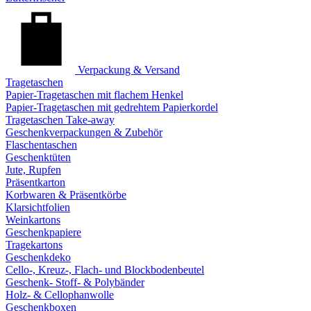
Verpackung & Versand
Tragetaschen
Papier-Tragetaschen mit flachem Henkel
Papier-Tragetaschen mit gedrehtem Papierkordel
Tragetaschen Take-away
Geschenkverpackungen & Zubehör
Flaschentaschen
Geschenktüten
Jute, Rupfen
Präsentkarton
Korbwaren & Präsentkörbe
Klarsichtfolien
Weinkartons
Geschenkpapiere
Tragekartons
Geschenkdeko
Cello-, Kreuz-, Flach- und Blockbodenbeutel
Geschenk- Stoff- & Polybänder
Holz- & Cellophanwolle
Geschenkboxen