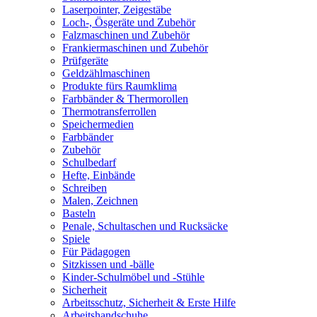
Laserpointer, Zeigestäbe
Loch-, Ösgeräte und Zubehör
Falzmaschinen und Zubehör
Frankiermaschinen und Zubehör
Prüfgeräte
Geldzählmaschinen
Produkte fürs Raumklima
Farbbänder & Thermorollen
Thermotransferrollen
Speichermedien
Farbbänder
Zubehör
Schulbedarf
Hefte, Einbände
Schreiben
Malen, Zeichnen
Basteln
Penale, Schultaschen und Rucksäcke
Spiele
Für Pädagogen
Sitzkissen und -bälle
Kinder-Schulmöbel und -Stühle
Sicherheit
Arbeitsschutz, Sicherheit & Erste Hilfe
Arbeitshandschuhe