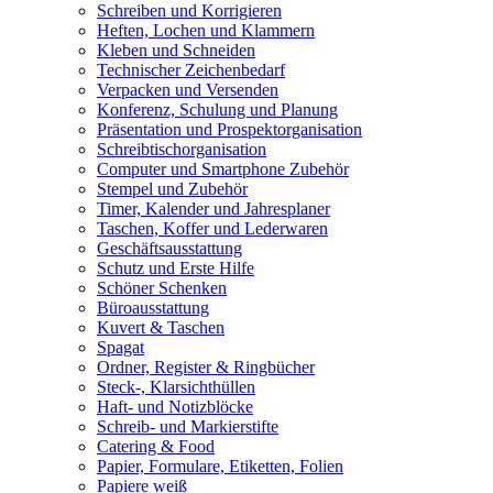
Schreiben und Korrigieren
Heften, Lochen und Klammern
Kleben und Schneiden
Technischer Zeichenbedarf
Verpacken und Versenden
Konferenz, Schulung und Planung
Präsentation und Prospektorganisation
Schreibtischorganisation
Computer und Smartphone Zubehör
Stempel und Zubehör
Timer, Kalender und Jahresplaner
Taschen, Koffer und Lederwaren
Geschäftsausstattung
Schutz und Erste Hilfe
Schöner Schenken
Büroausstattung
Kuvert & Taschen
Spagat
Ordner, Register & Ringbücher
Steck-, Klarsichthüllen
Haft- und Notizblöcke
Schreib- und Markierstifte
Catering & Food
Papier, Formulare, Etiketten, Folien
Papiere weiß