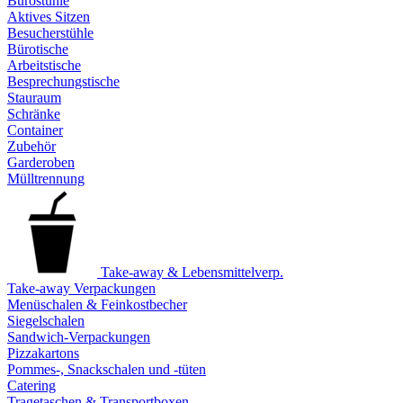
Bürostühle
Aktives Sitzen
Besucherstühle
Bürotische
Arbeitstische
Besprechungstische
Stauraum
Schränke
Container
Zubehör
Garderoben
Mülltrennung
Take-away & Lebensmittelverp.
Take-away Verpackungen
Menüschalen & Feinkostbecher
Siegelschalen
Sandwich-Verpackungen
Pizzakartons
Pommes-, Snackschalen und -tüten
Catering
Tragetaschen & Transportboxen