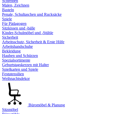
Schreiben
Malen, Zeichnen
Basteln
Penale, Schultaschen und Rucksäcke
Spiele
Für Pädagogen
Sitzkissen und -bälle
Kinder-Schulmöbel und -Stühle
Sicherheit
Arbeitsschutz, Sicherheit & Erste Hilfe
Arbeitshandschuhe
Bekleidung
Hauben und Schürzen
Spezialsortimente
Geburtstagskerzen mit Halter
Spielkarten und Spiele
Festutensilien
Weihnachtsdekor
Büromöbel & Planung
Sitzmöbel