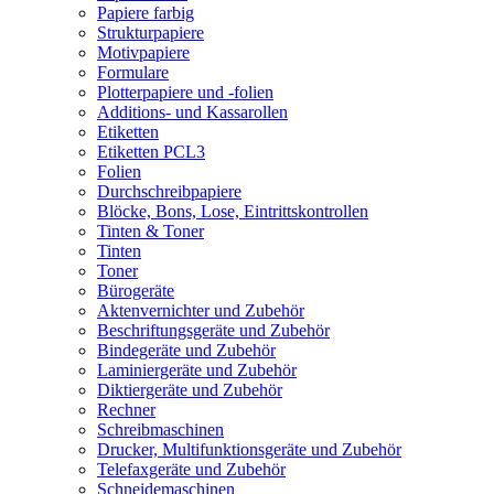
Papiere farbig
Strukturpapiere
Motivpapiere
Formulare
Plotterpapiere und -folien
Additions- und Kassarollen
Etiketten
Etiketten PCL3
Folien
Durchschreibpapiere
Blöcke, Bons, Lose, Eintrittskontrollen
Tinten & Toner
Tinten
Toner
Bürogeräte
Aktenvernichter und Zubehör
Beschriftungsgeräte und Zubehör
Bindegeräte und Zubehör
Laminiergeräte und Zubehör
Diktiergeräte und Zubehör
Rechner
Schreibmaschinen
Drucker, Multifunktionsgeräte und Zubehör
Telefaxgeräte und Zubehör
Schneidemaschinen