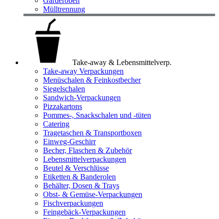
Garderoben
Mülltrennung
Take-away & Lebensmittelverp.
Take-away Verpackungen
Menüschalen & Feinkostbecher
Siegelschalen
Sandwich-Verpackungen
Pizzakartons
Pommes-, Snackschalen und -tüten
Catering
Tragetaschen & Transportboxen
Einweg-Geschirr
Becher, Flaschen & Zubehör
Lebensmittelverpackungen
Beutel & Verschlüsse
Etiketten & Banderolen
Behälter, Dosen & Trays
Obst- & Gemüse-Verpackungen
Fischverpackungen
Feingebäck-Verpackungen