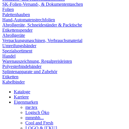
SK-Folien-Versand-, & Dokumententaschen
Folien
Palettenhauben
Hand-Automatenstrechfolien
Abrollgeräte, Schneideständer & Packtische
Etikettenspender
Abrollgeräte
Verpackungsmaschinen, Verbrauchsmaterial
Umreifungsbänder
Spezialsortiment
Handel
Warenauszeichnung, Regalpreisleisten
Polyesterbindebänder
Splintenapparate und Zubehör
Etiketten
Kabelbinder
Kataloge
Karriere
Eigenmarken
me:tex
Logisch Öko
mmmhh...
Cool and Fresh
LOGO & [I´KU]