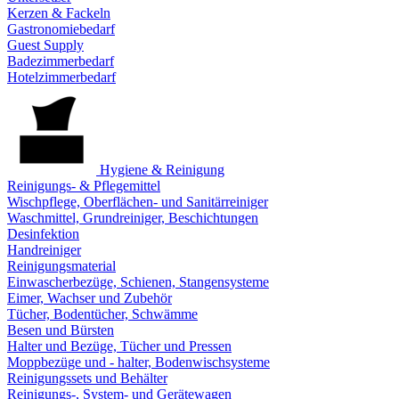
Kerzen & Fackeln
Gastronomiebedarf
Guest Supply
Badezimmerbedarf
Hotelzimmerbedarf
Hygiene & Reinigung
Reinigungs- & Pflegemittel
Wischpflege, Oberflächen- und Sanitärreiniger
Waschmittel, Grundreiniger, Beschichtungen
Desinfektion
Handreiniger
Reinigungsmaterial
Einwascherbezüge, Schienen, Stangensysteme
Eimer, Wachser und Zubehör
Tücher, Bodentücher, Schwämme
Besen und Bürsten
Halter und Bezüge, Tücher und Pressen
Moppbezüge und - halter, Bodenwischsysteme
Reinigungssets und Behälter
Reinigungs-, System- und Gerätewagen