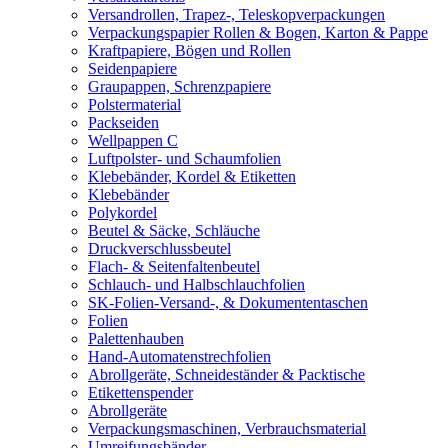
Versandrollen, Trapez-, Teleskopverpackungen
Verpackungspapier Rollen & Bogen, Karton & Pappe
Kraftpapiere, Bögen und Rollen
Seidenpapiere
Graupappen, Schrenzpapiere
Polstermaterial
Packseiden
Wellpappen C
Luftpolster- und Schaumfolien
Klebebänder, Kordel & Etiketten
Klebebänder
Polykordel
Beutel & Säcke, Schläuche
Druckverschlussbeutel
Flach- & Seitenfaltenbeutel
Schlauch- und Halbschlauchfolien
SK-Folien-Versand-, & Dokumententaschen
Folien
Palettenhauben
Hand-Automatenstrechfolien
Abrollgeräte, Schneideständer & Packtische
Etikettenspender
Abrollgeräte
Verpackungsmaschinen, Verbrauchsmaterial
Umreifungsbänder