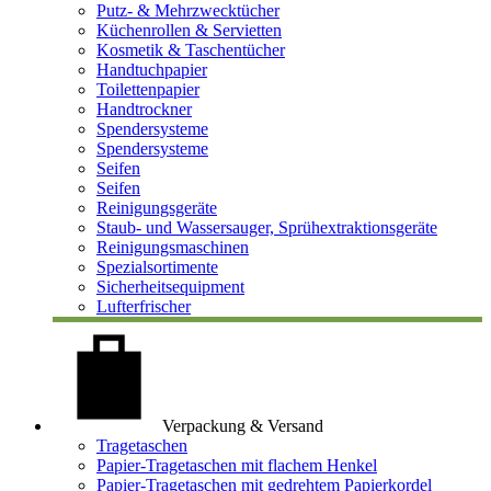
Putz- & Mehrzwecktücher
Küchenrollen & Servietten
Kosmetik & Taschentücher
Handtuchpapier
Toilettenpapier
Handtrockner
Spendersysteme
Spendersysteme
Seifen
Seifen
Reinigungsgeräte
Staub- und Wassersauger, Sprühextraktionsgeräte
Reinigungsmaschinen
Spezialsortimente
Sicherheitsequipment
Lufterfrischer
Verpackung & Versand
Tragetaschen
Papier-Tragetaschen mit flachem Henkel
Papier-Tragetaschen mit gedrehtem Papierkordel