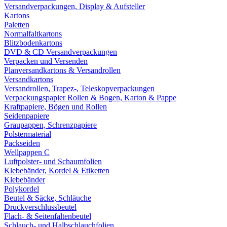
Versandverpackungen, Display & Aufsteller
Kartons
Paletten
Normalfaltkartons
Blitzbodenkartons
DVD & CD Versandverpackungen
Verpacken und Versenden
Planversandkartons & Versandrollen
Versandkartons
Versandrollen, Trapez-, Teleskopverpackungen
Verpackungspapier Rollen & Bogen, Karton & Pappe
Kraftpapiere, Bögen und Rollen
Seidenpapiere
Graupappen, Schrenzpapiere
Polstermaterial
Packseiden
Wellpappen C
Luftpolster- und Schaumfolien
Klebebänder, Kordel & Etiketten
Klebebänder
Polykordel
Beutel & Säcke, Schläuche
Druckverschlussbeutel
Flach- & Seitenfaltenbeutel
Schlauch- und Halbschlauchfolien