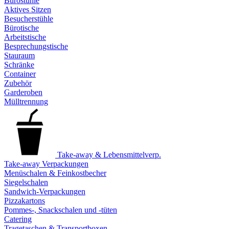
Bürostühle
Aktives Sitzen
Besucherstühle
Bürotische
Arbeitstische
Besprechungstische
Stauraum
Schränke
Container
Zubehör
Garderoben
Mülltrennung
Take-away & Lebensmittelverp.
Take-away Verpackungen
Menüschalen & Feinkostbecher
Siegelschalen
Sandwich-Verpackungen
Pizzakartons
Pommes-, Snackschalen und -tüten
Catering
Tragetaschen & Transportboxen