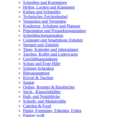
Schreiben und Korrigieren
Heften, Lochen und Klammern
Kleben und Schneiden
Technischer Zeichenbedarf
Verpacken und Versenden
Konferenz, Schulung und Planung
Präsentation und Prospektorganisation
Schreibtischorganisation
Computer und Smartphone Zubehör
Stempel und Zubehör
Timer, Kalender und Jahresplaner
Taschen, Koffer und Lederwaren
Geschäftsausstattung
Schutz und Erste Hilfe
Schöner Schenken
Büroausstattung
Kuvert & Taschen
Spagat
Ordner, Register & Ringbücher
Steck-, Klarsichthüllen
Haft- und Notizblöcke
Schreib- und Markierstifte
Catering & Food
Papier, Formulare, Etiketten, Folien
Papiere weiß