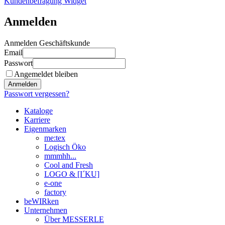
Kundenbefragung Widget
Anmelden
Anmelden Geschäftskunde
Email
Passwort
Angemeldet bleiben
Anmelden
Passwort vergessen?
Kataloge
Karriere
Eigenmarken
me:tex
Logisch Öko
mmmhh...
Cool and Fresh
LOGO & [I´KU]
e-one
factory
beWIRken
Unternehmen
Über MESSERLE