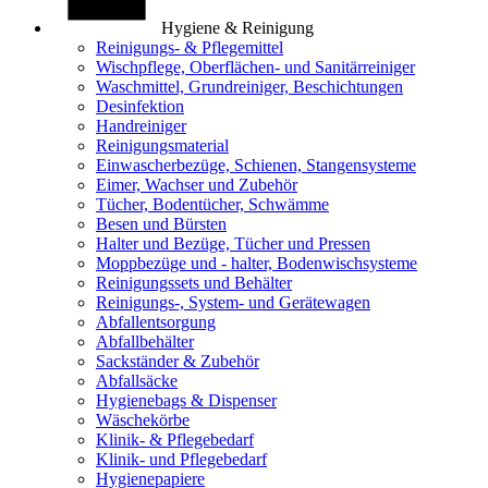
Hygiene & Reinigung
Reinigungs- & Pflegemittel
Wischpflege, Oberflächen- und Sanitärreiniger
Waschmittel, Grundreiniger, Beschichtungen
Desinfektion
Handreiniger
Reinigungsmaterial
Einwascherbezüge, Schienen, Stangensysteme
Eimer, Wachser und Zubehör
Tücher, Bodentücher, Schwämme
Besen und Bürsten
Halter und Bezüge, Tücher und Pressen
Moppbezüge und - halter, Bodenwischsysteme
Reinigungssets und Behälter
Reinigungs-, System- und Gerätewagen
Abfallentsorgung
Abfallbehälter
Sackständer & Zubehör
Abfallsäcke
Hygienebags & Dispenser
Wäschekörbe
Klinik- & Pflegebedarf
Klinik- und Pflegebedarf
Hygienepapiere