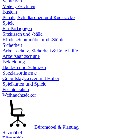
Schreiben
Malen, Zeichnen
Basteln
Penale, Schultaschen und Rucksäcke
Spiele
Für Pädagogen
Sitzkissen und -bälle
Kinder-Schulmöbel und -Stühle
Sicherheit
Arbeitsschutz, Sicherheit & Erste Hilfe
Arbeitshandschuhe
Bekleidung
Hauben und Schürzen
Spezialsortimente
Geburtstagskerzen mit Halter
Spielkarten und Spiele
Festutensilien
Weihnachtsdekor
Büromöbel & Planung
Sitzmöbel