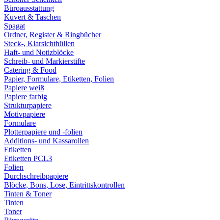
Büroausstattung
Kuvert & Taschen
Spagat
Ordner, Register & Ringbücher
Steck-, Klarsichthüllen
Haft- und Notizblöcke
Schreib- und Markierstifte
Catering & Food
Papier, Formulare, Etiketten, Folien
Papiere weiß
Papiere farbig
Strukturpapiere
Motivpapiere
Formulare
Plotterpapiere und -folien
Additions- und Kassarollen
Etiketten
Etiketten PCL3
Folien
Durchschreibpapiere
Blöcke, Bons, Lose, Eintrittskontrollen
Tinten & Toner
Tinten
Toner