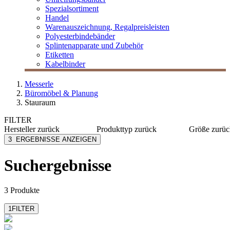
Spezialsortiment
Handel
Warenauszeichnung, Regalpreisleisten
Polyesterbindebänder
Splintenapparate und Zubehör
Etiketten
Kabelbinder
Messerle
Büromöbel & Planung
Stauraum
FILTER
Hersteller
zurück
Produkttyp
zurück
Größe
zurüc
Nowy Styl
Büroschränke
120x11
3
ERGEBNISSE ANZEIGEN
Steelcase
Container
120x79
Suchergebnisse
3 Produkte
1
FILTER