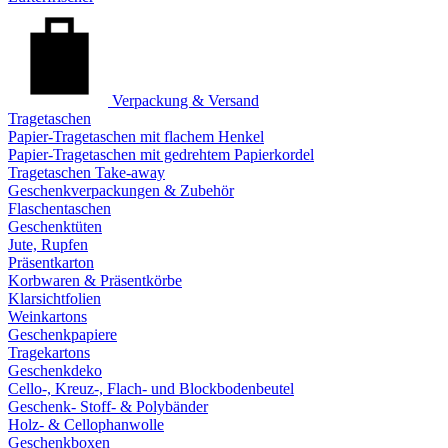
Verpackung & Versand
Tragetaschen
Papier-Tragetaschen mit flachem Henkel
Papier-Tragetaschen mit gedrehtem Papierkordel
Tragetaschen Take-away
Geschenkverpackungen & Zubehör
Flaschentaschen
Geschenktüten
Jute, Rupfen
Präsentkarton
Korbwaren & Präsentkörbe
Klarsichtfolien
Weinkartons
Geschenkpapiere
Tragekartons
Geschenkdeko
Cello-, Kreuz-, Flach- und Blockbodenbeutel
Geschenk- Stoff- & Polybänder
Holz- & Cellophanwolle
Geschenkboxen