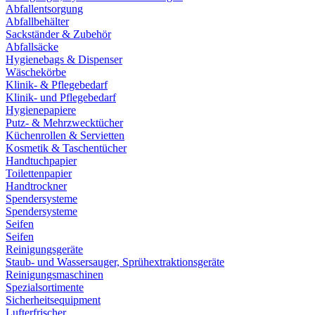
Abfallentsorgung
Abfallbehälter
Sackständer & Zubehör
Abfallsäcke
Hygienebags & Dispenser
Wäschekörbe
Klinik- & Pflegebedarf
Klinik- und Pflegebedarf
Hygienepapiere
Putz- & Mehrzwecktücher
Küchenrollen & Servietten
Kosmetik & Taschentücher
Handtuchpapier
Toilettenpapier
Handtrockner
Spendersysteme
Spendersysteme
Seifen
Seifen
Reinigungsgeräte
Staub- und Wassersauger, Sprühextraktionsgeräte
Reinigungsmaschinen
Spezialsortimente
Sicherheitsequipment
Lufterfrischer