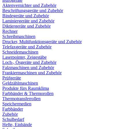
Bürogeräte
Aktenvernichter und Zubehör
Beschriftungsgeräte und Zubehör
Bindegeräte und Zubehör
Laminiergeräte und Zubehör
Diktiergeräte und Zubehör
Rechner
Schreibmaschinen
Drucker, Multifunktionsgeräte und Zubehör
Telefaxgeräte und Zubehör
Schneidemaschinen
Laserpointer, Zeigestäbe
Loch-, Ösgeräte und Zubehör
Falzmaschinen und Zubehör
Frankiermaschinen und Zubehör
Prüfgeräte
Geldzählmaschinen
Produkte fürs Raumklima
Farbbänder & Thermorollen
Thermotransferrollen
Speichermedien
Farbbänder
Zubehör
Schulbedarf
Hefte, Einbände