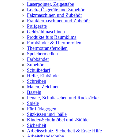
Laserpointer, Zeigestäbe
Loch-, Ösgeräte und Zubehör
Falzmaschinen und Zubehör
Frankiermaschinen und Zubehör
Prüfgeräte
Geldzählmaschinen
Produkte fürs Raumklima
Farbbänder & Thermorollen
Thermotransferrollen
Speichermedien
Farbbänder
Zubehör
Schulbedarf
Hefte, Einbände
Schreiben
Malen, Zeichnen
Basteln
Penale, Schultaschen und Rucksäcke
Spiele
Für Pädagogen
Sitzkissen und -bälle
Kinder-Schulmöbel und -Stühle
Sicherheit
Arbeitsschutz, Sicherheit & Erste Hilfe
Arbeitshandschuhe