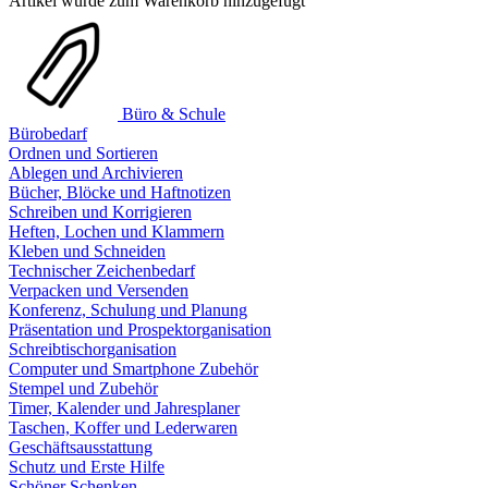
Artikel wurde zum Warenkorb hinzugefügt
Büro & Schule
Bürobedarf
Ordnen und Sortieren
Ablegen und Archivieren
Bücher, Blöcke und Haftnotizen
Schreiben und Korrigieren
Heften, Lochen und Klammern
Kleben und Schneiden
Technischer Zeichenbedarf
Verpacken und Versenden
Konferenz, Schulung und Planung
Präsentation und Prospektorganisation
Schreibtischorganisation
Computer und Smartphone Zubehör
Stempel und Zubehör
Timer, Kalender und Jahresplaner
Taschen, Koffer und Lederwaren
Geschäftsausstattung
Schutz und Erste Hilfe
Schöner Schenken