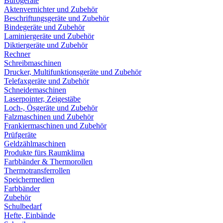
Bürogeräte
Aktenvernichter und Zubehör
Beschriftungsgeräte und Zubehör
Bindegeräte und Zubehör
Laminiergeräte und Zubehör
Diktiergeräte und Zubehör
Rechner
Schreibmaschinen
Drucker, Multifunktionsgeräte und Zubehör
Telefaxgeräte und Zubehör
Schneidemaschinen
Laserpointer, Zeigestäbe
Loch-, Ösgeräte und Zubehör
Falzmaschinen und Zubehör
Frankiermaschinen und Zubehör
Prüfgeräte
Geldzählmaschinen
Produkte fürs Raumklima
Farbbänder & Thermorollen
Thermotransferrollen
Speichermedien
Farbbänder
Zubehör
Schulbedarf
Hefte, Einbände