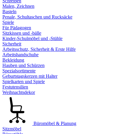
Schreiben
Malen, Zeichnen
Basteln
Penale, Schultaschen und Rucksäcke
Spiele
Für Pädagogen
Sitzkissen und -bälle
Kinder-Schulmöbel und -Stühle
Sicherheit
Arbeitsschutz, Sicherheit & Erste Hilfe
Arbeitshandschuhe
Bekleidung
Hauben und Schürzen
Spezialsortimente
Geburtstagskerzen mit Halter
Spielkarten und Spiele
Festutensilien
Weihnachtsdekor
Büromöbel & Planung
Sitzmöbel