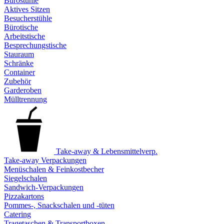
Bürostühle
Aktives Sitzen
Besucherstühle
Bürotische
Arbeitstische
Besprechungstische
Stauraum
Schränke
Container
Zubehör
Garderoben
Mülltrennung
Take-away & Lebensmittelverp.
Take-away Verpackungen
Menüschalen & Feinkostbecher
Siegelschalen
Sandwich-Verpackungen
Pizzakartons
Pommes-, Snackschalen und -tüten
Catering
Tragetaschen & Transportboxen