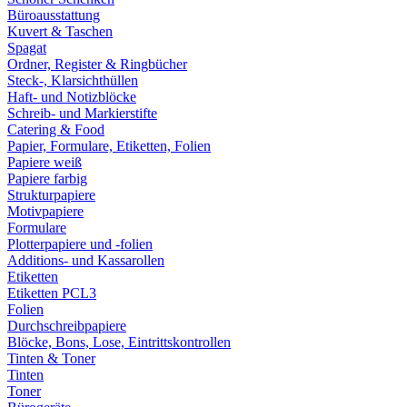
Büroausstattung
Kuvert & Taschen
Spagat
Ordner, Register & Ringbücher
Steck-, Klarsichthüllen
Haft- und Notizblöcke
Schreib- und Markierstifte
Catering & Food
Papier, Formulare, Etiketten, Folien
Papiere weiß
Papiere farbig
Strukturpapiere
Motivpapiere
Formulare
Plotterpapiere und -folien
Additions- und Kassarollen
Etiketten
Etiketten PCL3
Folien
Durchschreibpapiere
Blöcke, Bons, Lose, Eintrittskontrollen
Tinten & Toner
Tinten
Toner