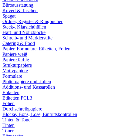
Büroausstattung
Kuvert & Taschen
Spagat
Ordner, Register & Ringbücher
Steck-, Klarsichthüllen
Haft- und Notizblöcke
Schreib- und Markierstifte
Catering & Food
Papier, Formulare, Etiketten, Folien
Papiere weiß
Papiere farbig
Strukturpapiere
Motivpapiere
Formulare
Plotterpapiere und -folien
Additions- und Kassarollen
Etiketten
Etiketten PCL3
Folien
Durchschreibpapiere
Blöcke, Bons, Lose, Eintrittskontrollen
Tinten & Toner
Tinten
Toner