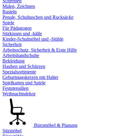
Schreiben
Malen, Zeichnen
Basteln
Penale, Schultaschen und Rucksäcke
Spiele
Für Pädagogen
Sitzkissen und -bälle
Kinder-Schulmöbel und -Stühle
Sicherheit
Arbeitsschutz, Sicherheit & Erste Hilfe
Arbeitshandschuhe
Bekleidung
Hauben und Schürzen
Spezialsortimente
Geburtstagskerzen mit Halter
Spielkarten und Spiele
Festutensilien
Weihnachtsdekor
Büromöbel & Planung
Sitzmöbel