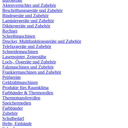
Bürogeräte
Aktenvernichter und Zubehör
Beschriftungsgeräte und Zubehör
Bindegeräte und Zubehör
Laminiergeräte und Zubehör
Diktiergeräte und Zubehör
Rechner
Schreibmaschinen
Drucker, Multifunktionsgeräte und Zubehör
Telefaxgeräte und Zubehör
Schneidemaschinen
Laserpointer, Zeigestäbe
Loch-, Ösgeräte und Zubehör
Falzmaschinen und Zubehör
Frankiermaschinen und Zubehör
Prüfgeräte
Geldzählmaschinen
Produkte fürs Raumklima
Farbbänder & Thermorollen
Thermotransferrollen
Speichermedien
Farbbänder
Zubehör
Schulbedarf
Hefte, Einbände