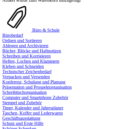
Artikel wurde zum Warenkorb hinzugefügt
Büro & Schule
Bürobedarf
Ordnen und Sortieren
Ablegen und Archivieren
Bücher, Blöcke und Haftnotizen
Schreiben und Korrigieren
Heften, Lochen und Klammern
Kleben und Schneiden
Technischer Zeichenbedarf
Verpacken und Versenden
Konferenz, Schulung und Planung
Präsentation und Prospektorganisation
Schreibtischorganisation
Computer und Smartphone Zubehör
Stempel und Zubehör
Timer, Kalender und Jahresplaner
Taschen, Koffer und Lederwaren
Geschäftsausstattung
Schutz und Erste Hilfe
Schöner Schenken