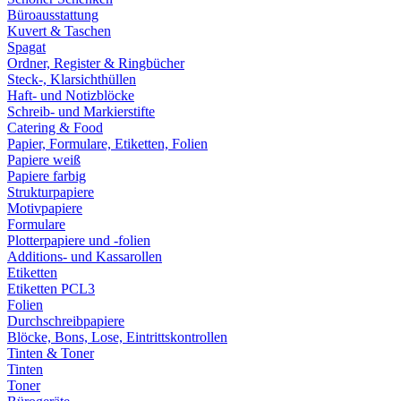
Büroausstattung
Kuvert & Taschen
Spagat
Ordner, Register & Ringbücher
Steck-, Klarsichthüllen
Haft- und Notizblöcke
Schreib- und Markierstifte
Catering & Food
Papier, Formulare, Etiketten, Folien
Papiere weiß
Papiere farbig
Strukturpapiere
Motivpapiere
Formulare
Plotterpapiere und -folien
Additions- und Kassarollen
Etiketten
Etiketten PCL3
Folien
Durchschreibpapiere
Blöcke, Bons, Lose, Eintrittskontrollen
Tinten & Toner
Tinten
Toner