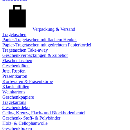
Verpackung & Versand
Tragetaschen
Papier-Tragetaschen mit flachem Henkel
Papier-Tragetaschen mit gedrehtem Papierkordel
Tragetaschen Take-away
Geschenkverpackungen & Zubehör
Flaschentaschen
Geschenktüten
Jute, Rupfen
Präsentkarton
Korbwaren & Präsentkörbe
Klarsichtfolien
Weinkartons
Geschenkpapiere
Tragekartons
Geschenkdeko
Cello-, Kreuz-, Flach- und Blockbodenbeutel
Geschenk- Stoff- & Polybänder
Holz- & Cellophanwolle
Geschenkboxen