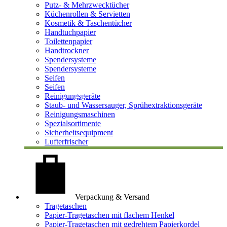
Putz- & Mehrzwecktücher
Küchenrollen & Servietten
Kosmetik & Taschentücher
Handtuchpapier
Toilettenpapier
Handtrockner
Spendersysteme
Spendersysteme
Seifen
Seifen
Reinigungsgeräte
Staub- und Wassersauger, Sprühextraktionsgeräte
Reinigungsmaschinen
Spezialsortimente
Sicherheitsequipment
Lufterfrischer
Verpackung & Versand
Tragetaschen
Papier-Tragetaschen mit flachem Henkel
Papier-Tragetaschen mit gedrehtem Papierkordel