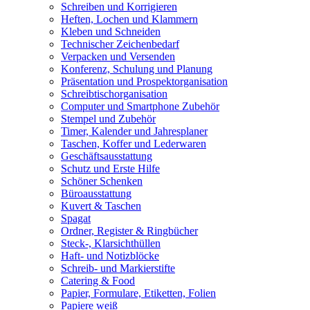
Schreiben und Korrigieren
Heften, Lochen und Klammern
Kleben und Schneiden
Technischer Zeichenbedarf
Verpacken und Versenden
Konferenz, Schulung und Planung
Präsentation und Prospektorganisation
Schreibtischorganisation
Computer und Smartphone Zubehör
Stempel und Zubehör
Timer, Kalender und Jahresplaner
Taschen, Koffer und Lederwaren
Geschäftsausstattung
Schutz und Erste Hilfe
Schöner Schenken
Büroausstattung
Kuvert & Taschen
Spagat
Ordner, Register & Ringbücher
Steck-, Klarsichthüllen
Haft- und Notizblöcke
Schreib- und Markierstifte
Catering & Food
Papier, Formulare, Etiketten, Folien
Papiere weiß