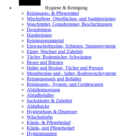
Hygiene & Reinigung
Reinigungs- & Pflegemittel
Wischpflege, Oberflächen- und Sanitärreiniger
Waschmittel, Grundreiniger, Beschichtungen
Desinfektion
Handreiniger
Reinigungsmaterial
Einwascherbezüge, Schienen, Stangensysteme
Eimer, Wachser und Zubehör
Tücher, Bodentücher, Schwämme
Besen und Bürsten
Halter und Bezüge, Tücher und Pressen
Moppbezüge und - halter, Bodenwischsysteme
Reinigungssets und Behälter
Reinigungs-, System- und Gerätewagen
Abfallentsorgung
Abfallbehälter
Sackständer & Zubehör
Abfallsäcke
Hygienebags & Dispenser
Wäschekörbe
Klinik- & Pflegebedarf
Klinik- und Pflegebedarf
Hygienepapiere