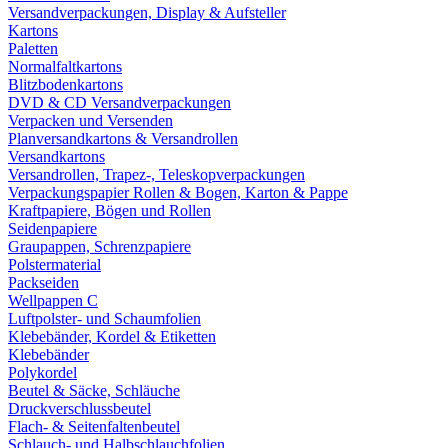
Versandverpackungen, Display & Aufsteller
Kartons
Paletten
Normalfaltkartons
Blitzbodenkartons
DVD & CD Versandverpackungen
Verpacken und Versenden
Planversandkartons & Versandrollen
Versandkartons
Versandrollen, Trapez-, Teleskopverpackungen
Verpackungspapier Rollen & Bogen, Karton & Pappe
Kraftpapiere, Bögen und Rollen
Seidenpapiere
Graupappen, Schrenzpapiere
Polstermaterial
Packseiden
Wellpappen C
Luftpolster- und Schaumfolien
Klebebänder, Kordel & Etiketten
Klebebänder
Polykordel
Beutel & Säcke, Schläuche
Druckverschlussbeutel
Flach- & Seitenfaltenbeutel
Schlauch- und Halbschlauchfolien