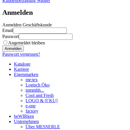
Kundenbefragung Widget
Anmelden
Anmelden Geschäftskunde
Email
Passwort
Angemeldet bleiben
Anmelden
Passwort vergessen?
Kataloge
Karriere
Eigenmarken
me:tex
Logisch Öko
mmmhh...
Cool and Fresh
LOGO & [I´KU]
e-one
factory
beWIRken
Unternehmen
Über MESSERLE