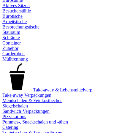
Bürostühle
Aktives Sitzen
Besucherstühle
Bürotische
Arbeitstische
Besprechungstische
Stauraum
Schränke
Container
Zubehör
Garderoben
Mülltrennung
Take-away & Lebensmittelverp.
Take-away Verpackungen
Menüschalen & Feinkostbecher
Siegelschalen
Sandwich-Verpackungen
Pizzakartons
Pommes-, Snackschalen und -tüten
Catering
Tragetaschen & Transportboxen