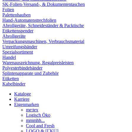
SK-Folien-Versand-, & Dokumententaschen
Folien
Palettenhauben
Hand-Automatenstrechfolien
Abrollgeräte, Schneideständer & Packtische
Etikettenspender
Abrollgeräte
Verpackungsmaschinen, Verbrauchsmaterial
Umreifungsbänder
Spezialsortiment
Handel
Warenauszeichnung, Regalpreisleisten
Polyesterbindebänder
Splintenapparate und Zubehör
Etiketten
Kabelbinder
Kataloge
Karriere
Eigenmarken
me:tex
Logisch Öko
mmmhh...
Cool and Fresh
LOGO & [I´KU]