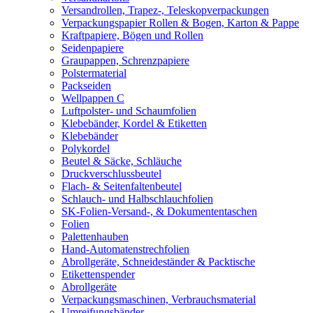
Versandrollen, Trapez-, Teleskopverpackungen
Verpackungspapier Rollen & Bogen, Karton & Pappe
Kraftpapiere, Bögen und Rollen
Seidenpapiere
Graupappen, Schrenzpapiere
Polstermaterial
Packseiden
Wellpappen C
Luftpolster- und Schaumfolien
Klebebänder, Kordel & Etiketten
Klebebänder
Polykordel
Beutel & Säcke, Schläuche
Druckverschlussbeutel
Flach- & Seitenfaltenbeutel
Schlauch- und Halbschlauchfolien
SK-Folien-Versand-, & Dokumententaschen
Folien
Palettenhauben
Hand-Automatenstrechfolien
Abrollgeräte, Schneideständer & Packtische
Etikettenspender
Abrollgeräte
Verpackungsmaschinen, Verbrauchsmaterial
Umreifungsbänder