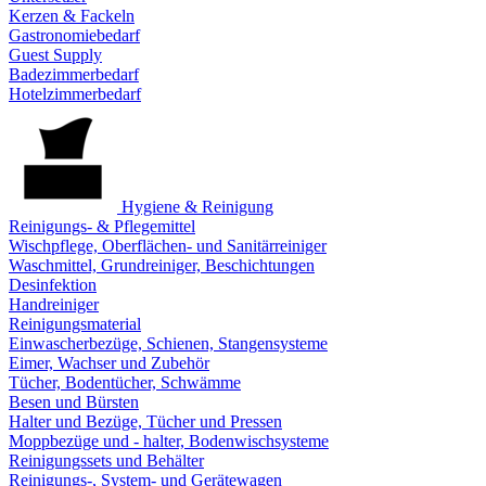
Kerzen & Fackeln
Gastronomiebedarf
Guest Supply
Badezimmerbedarf
Hotelzimmerbedarf
Hygiene & Reinigung
Reinigungs- & Pflegemittel
Wischpflege, Oberflächen- und Sanitärreiniger
Waschmittel, Grundreiniger, Beschichtungen
Desinfektion
Handreiniger
Reinigungsmaterial
Einwascherbezüge, Schienen, Stangensysteme
Eimer, Wachser und Zubehör
Tücher, Bodentücher, Schwämme
Besen und Bürsten
Halter und Bezüge, Tücher und Pressen
Moppbezüge und - halter, Bodenwischsysteme
Reinigungssets und Behälter
Reinigungs-, System- und Gerätewagen