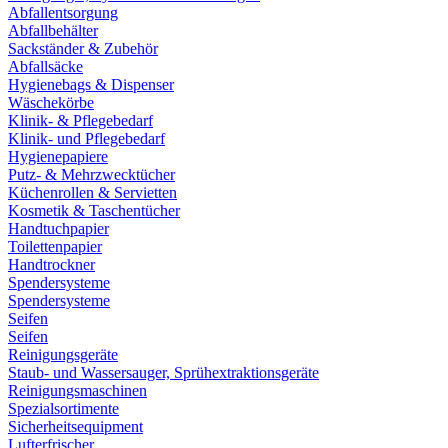
Abfallentsorgung
Abfallbehälter
Sackständer & Zubehör
Abfallsäcke
Hygienebags & Dispenser
Wäschekörbe
Klinik- & Pflegebedarf
Klinik- und Pflegebedarf
Hygienepapiere
Putz- & Mehrzwecktücher
Küchenrollen & Servietten
Kosmetik & Taschentücher
Handtuchpapier
Toilettenpapier
Handtrockner
Spendersysteme
Spendersysteme
Seifen
Seifen
Reinigungsgeräte
Staub- und Wassersauger, Sprühextraktionsgeräte
Reinigungsmaschinen
Spezialsortimente
Sicherheitsequipment
Lufterfrischer