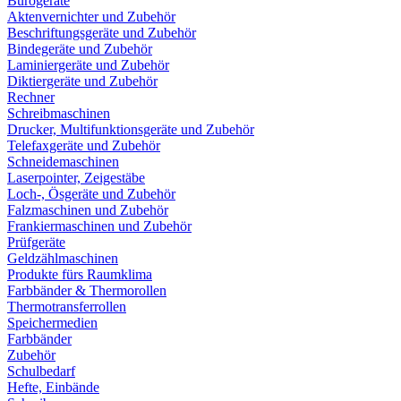
Bürogeräte
Aktenvernichter und Zubehör
Beschriftungsgeräte und Zubehör
Bindegeräte und Zubehör
Laminiergeräte und Zubehör
Diktiergeräte und Zubehör
Rechner
Schreibmaschinen
Drucker, Multifunktionsgeräte und Zubehör
Telefaxgeräte und Zubehör
Schneidemaschinen
Laserpointer, Zeigestäbe
Loch-, Ösgeräte und Zubehör
Falzmaschinen und Zubehör
Frankiermaschinen und Zubehör
Prüfgeräte
Geldzählmaschinen
Produkte fürs Raumklima
Farbbänder & Thermorollen
Thermotransferrollen
Speichermedien
Farbbänder
Zubehör
Schulbedarf
Hefte, Einbände