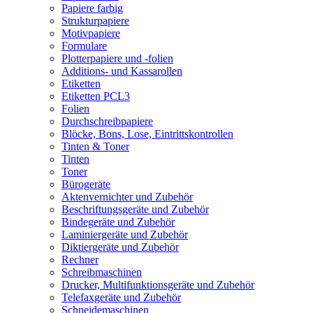
Papiere farbig
Strukturpapiere
Motivpapiere
Formulare
Plotterpapiere und -folien
Additions- und Kassarollen
Etiketten
Etiketten PCL3
Folien
Durchschreibpapiere
Blöcke, Bons, Lose, Eintrittskontrollen
Tinten & Toner
Tinten
Toner
Bürogeräte
Aktenvernichter und Zubehör
Beschriftungsgeräte und Zubehör
Bindegeräte und Zubehör
Laminiergeräte und Zubehör
Diktiergeräte und Zubehör
Rechner
Schreibmaschinen
Drucker, Multifunktionsgeräte und Zubehör
Telefaxgeräte und Zubehör
Schneidemaschinen