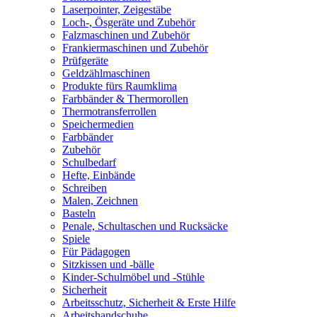
Laserpointer, Zeigestäbe
Loch-, Ösgeräte und Zubehör
Falzmaschinen und Zubehör
Frankiermaschinen und Zubehör
Prüfgeräte
Geldzählmaschinen
Produkte fürs Raumklima
Farbbänder & Thermorollen
Thermotransferrollen
Speichermedien
Farbbänder
Zubehör
Schulbedarf
Hefte, Einbände
Schreiben
Malen, Zeichnen
Basteln
Penale, Schultaschen und Rucksäcke
Spiele
Für Pädagogen
Sitzkissen und -bälle
Kinder-Schulmöbel und -Stühle
Sicherheit
Arbeitsschutz, Sicherheit & Erste Hilfe
Arbeitshandschuhe