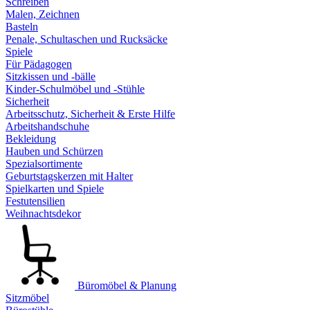
Schreiben
Malen, Zeichnen
Basteln
Penale, Schultaschen und Rucksäcke
Spiele
Für Pädagogen
Sitzkissen und -bälle
Kinder-Schulmöbel und -Stühle
Sicherheit
Arbeitsschutz, Sicherheit & Erste Hilfe
Arbeitshandschuhe
Bekleidung
Hauben und Schürzen
Spezialsortimente
Geburtstagskerzen mit Halter
Spielkarten und Spiele
Festutensilien
Weihnachtsdekor
Büromöbel & Planung
Sitzmöbel