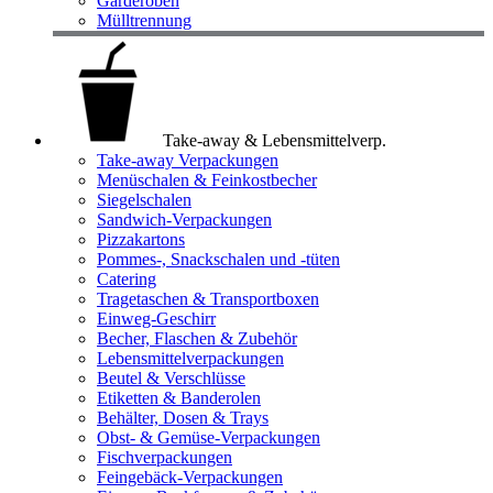
Garderoben
Mülltrennung
Take-away & Lebensmittelverp.
Take-away Verpackungen
Menüschalen & Feinkostbecher
Siegelschalen
Sandwich-Verpackungen
Pizzakartons
Pommes-, Snackschalen und -tüten
Catering
Tragetaschen & Transportboxen
Einweg-Geschirr
Becher, Flaschen & Zubehör
Lebensmittelverpackungen
Beutel & Verschlüsse
Etiketten & Banderolen
Behälter, Dosen & Trays
Obst- & Gemüse-Verpackungen
Fischverpackungen
Feingebäck-Verpackungen