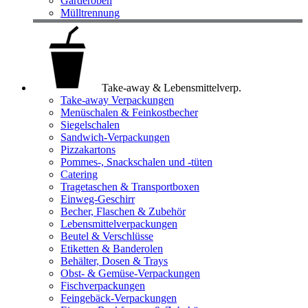
Garderoben
Mülltrennung
Take-away & Lebensmittelverp.
Take-away Verpackungen
Menüschalen & Feinkostbecher
Siegelschalen
Sandwich-Verpackungen
Pizzakartons
Pommes-, Snackschalen und -tüten
Catering
Tragetaschen & Transportboxen
Einweg-Geschirr
Becher, Flaschen & Zubehör
Lebensmittelverpackungen
Beutel & Verschlüsse
Etiketten & Banderolen
Behälter, Dosen & Trays
Obst- & Gemüse-Verpackungen
Fischverpackungen
Feingebäck-Verpackungen