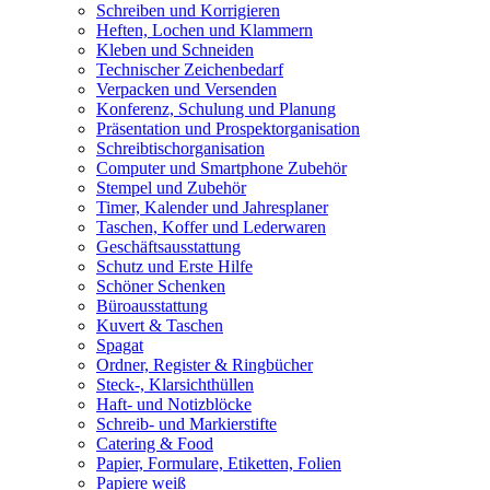
Schreiben und Korrigieren
Heften, Lochen und Klammern
Kleben und Schneiden
Technischer Zeichenbedarf
Verpacken und Versenden
Konferenz, Schulung und Planung
Präsentation und Prospektorganisation
Schreibtischorganisation
Computer und Smartphone Zubehör
Stempel und Zubehör
Timer, Kalender und Jahresplaner
Taschen, Koffer und Lederwaren
Geschäftsausstattung
Schutz und Erste Hilfe
Schöner Schenken
Büroausstattung
Kuvert & Taschen
Spagat
Ordner, Register & Ringbücher
Steck-, Klarsichthüllen
Haft- und Notizblöcke
Schreib- und Markierstifte
Catering & Food
Papier, Formulare, Etiketten, Folien
Papiere weiß