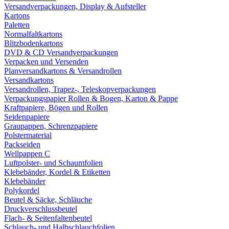
Versandverpackungen, Display & Aufsteller
Kartons
Paletten
Normalfaltkartons
Blitzbodenkartons
DVD & CD Versandverpackungen
Verpacken und Versenden
Planversandkartons & Versandrollen
Versandkartons
Versandrollen, Trapez-, Teleskopverpackungen
Verpackungspapier Rollen & Bogen, Karton & Pappe
Kraftpapiere, Bögen und Rollen
Seidenpapiere
Graupappen, Schrenzpapiere
Polstermaterial
Packseiden
Wellpappen C
Luftpolster- und Schaumfolien
Klebebänder, Kordel & Etiketten
Klebebänder
Polykordel
Beutel & Säcke, Schläuche
Druckverschlussbeutel
Flach- & Seitenfaltenbeutel
Schlauch- und Halbschlauchfolien