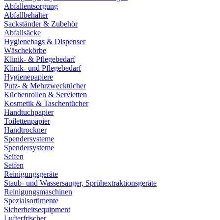
Abfallentsorgung
Abfallbehälter
Sackständer & Zubehör
Abfallsäcke
Hygienebags & Dispenser
Wäschekörbe
Klinik- & Pflegebedarf
Klinik- und Pflegebedarf
Hygienepapiere
Putz- & Mehrzwecktücher
Küchenrollen & Servietten
Kosmetik & Taschentücher
Handtuchpapier
Toilettenpapier
Handtrockner
Spendersysteme
Spendersysteme
Seifen
Seifen
Reinigungsgeräte
Staub- und Wassersauger, Sprühextraktionsgeräte
Reinigungsmaschinen
Spezialsortimente
Sicherheitsequipment
Lufterfrischer