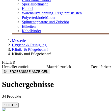
Spezialsortiment
Handel
Warenauszeichnung, Regalpreisleisten
Polyesterbindebänder
Splintenapparate und Zubehör
Etiketten
Kabelbinder
Messerle
Hygiene & Reinigung
Klinik- & Pflegebedarf
Klinik- und Pflegebedarf
FILTER
Hersteller
zurück
Material
zurück
Detailfarbe
AMPri
Latex
blau
34
ERGEBNISSE ANZEIGEN
Azett
Nitril
chrom
Fripa
PE
grün
Suchergebnisse
INTCO Synmax
Vinyl
kobaltbl
M Safe
Metall
schwarz
mehr anzeigen
mehr anzeigen
mehr anzeig
34 Produkte
1
FILTER