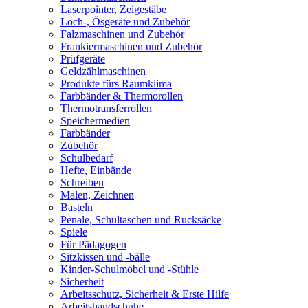
Laserpointer, Zeigestäbe
Loch-, Ösgeräte und Zubehör
Falzmaschinen und Zubehör
Frankiermaschinen und Zubehör
Prüfgeräte
Geldzählmaschinen
Produkte fürs Raumklima
Farbbänder & Thermorollen
Thermotransferrollen
Speichermedien
Farbbänder
Zubehör
Schulbedarf
Hefte, Einbände
Schreiben
Malen, Zeichnen
Basteln
Penale, Schultaschen und Rucksäcke
Spiele
Für Pädagogen
Sitzkissen und -bälle
Kinder-Schulmöbel und -Stühle
Sicherheit
Arbeitsschutz, Sicherheit & Erste Hilfe
Arbeitshandschuhe