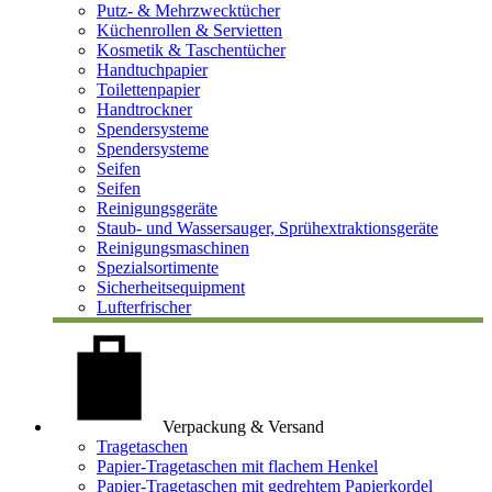
Putz- & Mehrzwecktücher
Küchenrollen & Servietten
Kosmetik & Taschentücher
Handtuchpapier
Toilettenpapier
Handtrockner
Spendersysteme
Spendersysteme
Seifen
Seifen
Reinigungsgeräte
Staub- und Wassersauger, Sprühextraktionsgeräte
Reinigungsmaschinen
Spezialsortimente
Sicherheitsequipment
Lufterfrischer
Verpackung & Versand
Tragetaschen
Papier-Tragetaschen mit flachem Henkel
Papier-Tragetaschen mit gedrehtem Papierkordel