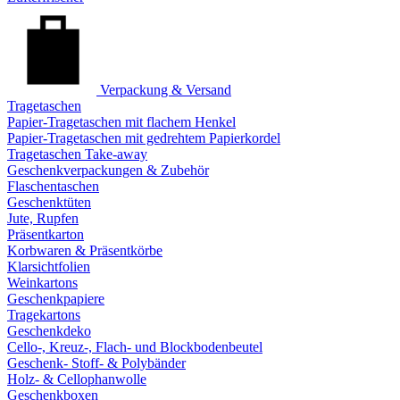
Verpackung & Versand
Tragetaschen
Papier-Tragetaschen mit flachem Henkel
Papier-Tragetaschen mit gedrehtem Papierkordel
Tragetaschen Take-away
Geschenkverpackungen & Zubehör
Flaschentaschen
Geschenktüten
Jute, Rupfen
Präsentkarton
Korbwaren & Präsentkörbe
Klarsichtfolien
Weinkartons
Geschenkpapiere
Tragekartons
Geschenkdeko
Cello-, Kreuz-, Flach- und Blockbodenbeutel
Geschenk- Stoff- & Polybänder
Holz- & Cellophanwolle
Geschenkboxen