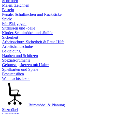
Schreiben
Malen, Zeichnen
Basteln
Penale, Schultaschen und Rucksäcke
Spiele
Für Pädagogen
Sitzkissen und -bälle
Kinder-Schulmöbel und -Stühle
Sicherheit
Arbeitsschutz, Sicherheit & Erste Hilfe
Arbeitshandschuhe
Bekleidung
Hauben und Schürzen
Spezialsortimente
Geburtstagskerzen mit Halter
Spielkarten und Spiele
Festutensilien
Weihnachtsdekor
Büromöbel & Planung
Sitzmöbel