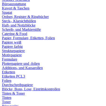
Büroausstattung
Kuvert & Taschen
Spagat
Ordner, Register & Ringbücher
Steck-, Klarsichthüllen
Haft- und Notizblöcke
Schreib- und Markierstifte
Catering & Food
Papier, Formulare, Etiketten, Folien
Papiere weiß
Papiere farbig
Strukturpapiere
Motivpapiere
Formulare
Plotterpapiere und -folien
Additions- und Kassarollen
Etiketten
Etiketten PCL3
Folien
Durchschreibpapiere
Blöcke, Bons, Lose, Eintrittskontrollen
Tinten & Toner
Tinten
Toner