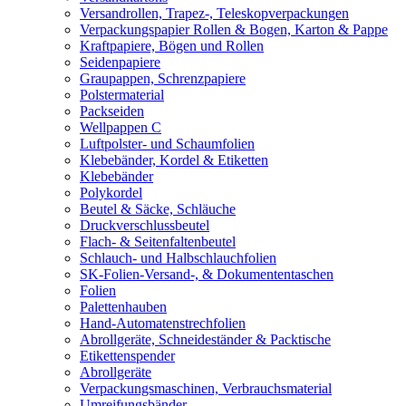
Versandrollen, Trapez-, Teleskopverpackungen
Verpackungspapier Rollen & Bogen, Karton & Pappe
Kraftpapiere, Bögen und Rollen
Seidenpapiere
Graupappen, Schrenzpapiere
Polstermaterial
Packseiden
Wellpappen C
Luftpolster- und Schaumfolien
Klebebänder, Kordel & Etiketten
Klebebänder
Polykordel
Beutel & Säcke, Schläuche
Druckverschlussbeutel
Flach- & Seitenfaltenbeutel
Schlauch- und Halbschlauchfolien
SK-Folien-Versand-, & Dokumententaschen
Folien
Palettenhauben
Hand-Automatenstrechfolien
Abrollgeräte, Schneideständer & Packtische
Etikettenspender
Abrollgeräte
Verpackungsmaschinen, Verbrauchsmaterial
Umreifungsbänder