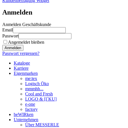
Kundenbefragung Widget
Anmelden
Anmelden Geschäftskunde
Email
Passwort
Angemeldet bleiben
Anmelden
Passwort vergessen?
Kataloge
Karriere
Eigenmarken
me:tex
Logisch Öko
mmmhh...
Cool and Fresh
LOGO & [I´KU]
e-one
factory
beWIRken
Unternehmen
Über MESSERLE