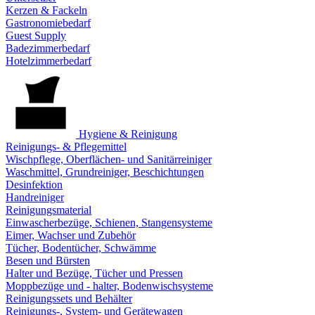
Kerzen & Fackeln
Gastronomiebedarf
Guest Supply
Badezimmerbedarf
Hotelzimmerbedarf
Hygiene & Reinigung
Reinigungs- & Pflegemittel
Wischpflege, Oberflächen- und Sanitärreiniger
Waschmittel, Grundreiniger, Beschichtungen
Desinfektion
Handreiniger
Reinigungsmaterial
Einwascherbezüge, Schienen, Stangensysteme
Eimer, Wachser und Zubehör
Tücher, Bodentücher, Schwämme
Besen und Bürsten
Halter und Bezüge, Tücher und Pressen
Moppbezüge und - halter, Bodenwischsysteme
Reinigungssets und Behälter
Reinigungs-, System- und Gerätewagen