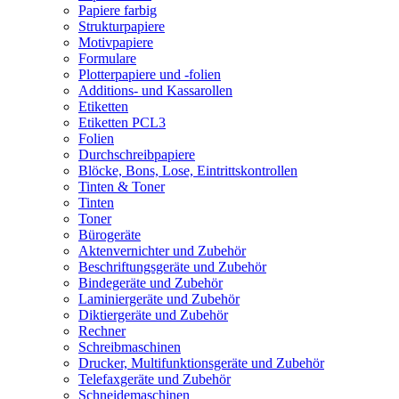
Papiere farbig
Strukturpapiere
Motivpapiere
Formulare
Plotterpapiere und -folien
Additions- und Kassarollen
Etiketten
Etiketten PCL3
Folien
Durchschreibpapiere
Blöcke, Bons, Lose, Eintrittskontrollen
Tinten & Toner
Tinten
Toner
Bürogeräte
Aktenvernichter und Zubehör
Beschriftungsgeräte und Zubehör
Bindegeräte und Zubehör
Laminiergeräte und Zubehör
Diktiergeräte und Zubehör
Rechner
Schreibmaschinen
Drucker, Multifunktionsgeräte und Zubehör
Telefaxgeräte und Zubehör
Schneidemaschinen