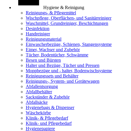
Hygiene & Reinigung
Reinigungs- & Pflegemittel
Wischpflege, Oberflächen- und Sanitärreiniger
Waschmittel, Grundreiniger, Beschichtungen
Desinfektion
Handreiniger
Reinigungsmaterial
Einwascherbezüge, Schienen, Stangensysteme
Eimer, Wachser und Zubehör
Tücher, Bodentücher, Schwämme
Besen und Bürsten
Halter und Bezüge, Tücher und Pressen
Moppbezüge und - halter, Bodenwischsysteme
Reinigungssets und Behälter
Reinigungs-, System- und Gerätewagen
Abfallentsorgung
Abfallbehälter
Sackständer & Zubehör
Abfallsäcke
Hygienebags & Dispenser
Wäschekörbe
Klinik- & Pflegebedarf
Klinik- und Pflegebedarf
Hygienepapiere