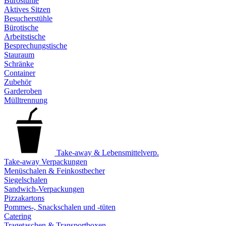
Bürostühle
Aktives Sitzen
Besucherstühle
Bürotische
Arbeitstische
Besprechungstische
Stauraum
Schränke
Container
Zubehör
Garderoben
Mülltrennung
Take-away & Lebensmittelverp.
Take-away Verpackungen
Menüschalen & Feinkostbecher
Siegelschalen
Sandwich-Verpackungen
Pizzakartons
Pommes-, Snackschalen und -tüten
Catering
Tragetaschen & Transportboxen