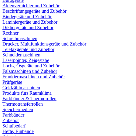
Bürogeräte
Aktenvernichter und Zubehör
Beschriftungsgeräte und Zubehör
Bindegeräte und Zubehör
Laminiergeräte und Zubehör
Diktiergeräte und Zubehör
Rechner
Schreibmaschinen
Drucker, Multifunktionsgeräte und Zubehör
Telefaxgeräte und Zubehör
Schneidemaschinen
Laserpointer, Zeigestäbe
Loch-, Ösgeräte und Zubehör
Falzmaschinen und Zubehör
Frankiermaschinen und Zubehör
Prüfgeräte
Geldzählmaschinen
Produkte fürs Raumklima
Farbbänder & Thermorollen
Thermotransferrollen
Speichermedien
Farbbänder
Zubehör
Schulbedarf
Hefte, Einbände