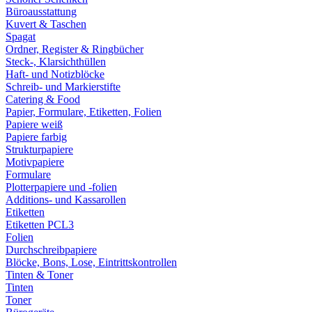
Büroausstattung
Kuvert & Taschen
Spagat
Ordner, Register & Ringbücher
Steck-, Klarsichthüllen
Haft- und Notizblöcke
Schreib- und Markierstifte
Catering & Food
Papier, Formulare, Etiketten, Folien
Papiere weiß
Papiere farbig
Strukturpapiere
Motivpapiere
Formulare
Plotterpapiere und -folien
Additions- und Kassarollen
Etiketten
Etiketten PCL3
Folien
Durchschreibpapiere
Blöcke, Bons, Lose, Eintrittskontrollen
Tinten & Toner
Tinten
Toner