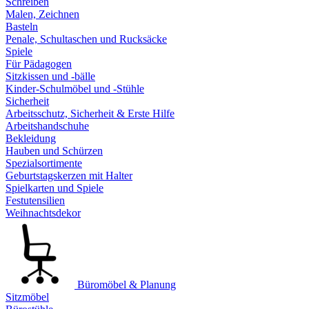
Schreiben
Malen, Zeichnen
Basteln
Penale, Schultaschen und Rucksäcke
Spiele
Für Pädagogen
Sitzkissen und -bälle
Kinder-Schulmöbel und -Stühle
Sicherheit
Arbeitsschutz, Sicherheit & Erste Hilfe
Arbeitshandschuhe
Bekleidung
Hauben und Schürzen
Spezialsortimente
Geburtstagskerzen mit Halter
Spielkarten und Spiele
Festutensilien
Weihnachtsdekor
Büromöbel & Planung
Sitzmöbel