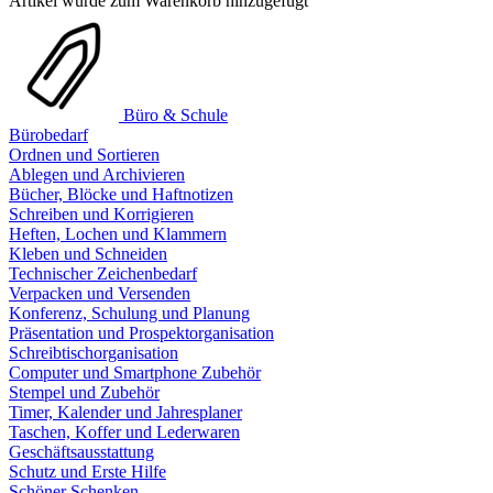
Artikel wurde zum Warenkorb hinzugefügt
Büro & Schule
Bürobedarf
Ordnen und Sortieren
Ablegen und Archivieren
Bücher, Blöcke und Haftnotizen
Schreiben und Korrigieren
Heften, Lochen und Klammern
Kleben und Schneiden
Technischer Zeichenbedarf
Verpacken und Versenden
Konferenz, Schulung und Planung
Präsentation und Prospektorganisation
Schreibtischorganisation
Computer und Smartphone Zubehör
Stempel und Zubehör
Timer, Kalender und Jahresplaner
Taschen, Koffer und Lederwaren
Geschäftsausstattung
Schutz und Erste Hilfe
Schöner Schenken