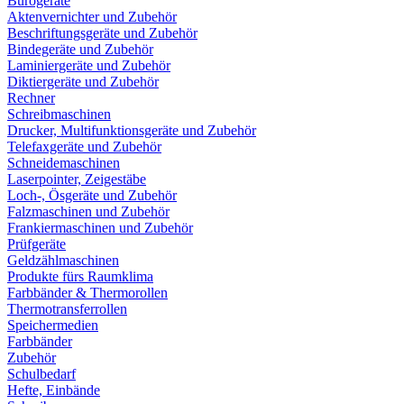
Bürogeräte
Aktenvernichter und Zubehör
Beschriftungsgeräte und Zubehör
Bindegeräte und Zubehör
Laminiergeräte und Zubehör
Diktiergeräte und Zubehör
Rechner
Schreibmaschinen
Drucker, Multifunktionsgeräte und Zubehör
Telefaxgeräte und Zubehör
Schneidemaschinen
Laserpointer, Zeigestäbe
Loch-, Ösgeräte und Zubehör
Falzmaschinen und Zubehör
Frankiermaschinen und Zubehör
Prüfgeräte
Geldzählmaschinen
Produkte fürs Raumklima
Farbbänder & Thermorollen
Thermotransferrollen
Speichermedien
Farbbänder
Zubehör
Schulbedarf
Hefte, Einbände