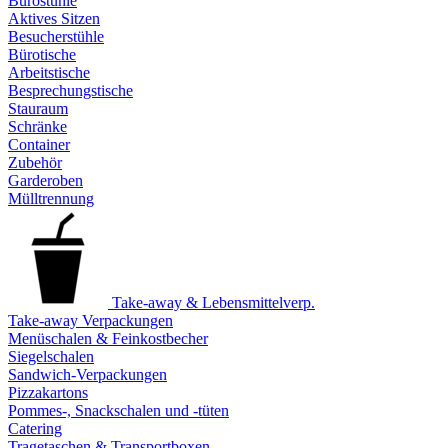
Bürostühle
Aktives Sitzen
Besucherstühle
Bürotische
Arbeitstische
Besprechungstische
Stauraum
Schränke
Container
Zubehör
Garderoben
Mülltrennung
Take-away & Lebensmittelverp.
Take-away Verpackungen
Menüschalen & Feinkostbecher
Siegelschalen
Sandwich-Verpackungen
Pizzakartons
Pommes-, Snackschalen und -tüten
Catering
Tragetaschen & Transportboxen