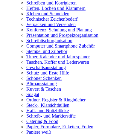
Schreiben und Korrigieren
Heften, Lochen und Klammern
Kleben und Schneiden
Technischer Zeichenbedarf
Verpacken und Versenden
Konferenz, Schulung und Planung
Präsentation und Prospektorganisation
Schreibtischorganisation
Computer und Smartphone Zubehör
Stempel und Zubehör
Timer, Kalender und Jahresplaner
Taschen, Koffer und Lederwaren
Geschäftsausstattung
Schutz und Erste Hilfe
Schöner Schenken
Büroausstattung
Kuvert & Taschen
Spagat
Ordner, Register & Ringbücher
Steck-, Klarsichthüllen
Haft- und Notizblöcke
Schreib- und Markierstifte
Catering & Food
Papier, Formulare, Etiketten, Folien
Papiere weiß