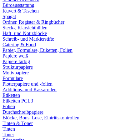
Büroausstattung
Kuvert & Taschen
Spagat
Ordner, Register & Ringbücher
Steck-, Klarsichthüllen
Haft- und Notizblöcke
Schreib- und Markierstifte
Catering & Food
Papier, Formulare, Etiketten, Folien
Papiere weiß
Papiere farbig
Strukturpapiere
Motivpapiere
Formulare
Plotterpapiere und -folien
Additions- und Kassarollen
Etiketten
Etiketten PCL3
Folien
Durchschreibpapiere
Blöcke, Bons, Lose, Eintrittskontrollen
Tinten & Toner
Tinten
Toner