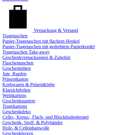
Verpackung & Versand
Tragetaschen
Papier-Tragetaschen mit flachem Henkel
Papier-Tragetaschen mit gedrehtem Papierkordel
Tragetaschen Take-away
Geschenkverpackungen & Zubehör
Flaschentaschen
Geschenktüten
Jute, Rupfen
Präsentkarton
Korbwaren & Präsentkörbe
Klarsichtfolien
Weinkartons
Geschenkpapiere
Tragekartons
Geschenkdeko
Cello-, Kreuz-, Flach- und Blockbodenbeutel
Geschenk- Stoff- & Polybänder
Holz- & Cellophanwolle
Geschenkboxen