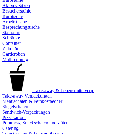
Bürostühle
Aktives Sitzen
Besucherstühle
Bürotische
Arbeitstische
Besprechungstische
Stauraum
Schränke
Container
Zubehör
Garderoben
Mülltrennung
Take-away & Lebensmittelverp.
Take-away Verpackungen
Menüschalen & Feinkostbecher
Siegelschalen
Sandwich-Verpackungen
Pizzakartons
Pommes-, Snackschalen und -tüten
Catering
Tragetaschen & Transportboxen