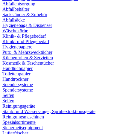
Abfallentsorgung
Abfallbehälter
Sackständer & Zubehör
Abfallsäcke
Hygienebags & Dispenser
Wäschekörbe
Klinik- & Pflegebedarf
Klinik- und Pflegebedarf
Hygienepapiere
Putz- & Mehrzwecktücher
Küchenrollen & Servietten
Kosmetik & Taschentücher
Handtuchpapier
Toilettenpapier
Handtrockner
Spendersysteme
Spendersysteme
Seifen
Seifen
Reinigungsgeräte
Staub- und Wassersauger, Sprühextraktionsgeräte
Reinigungsmaschinen
Spezialsortimente
Sicherheitsequipment
Lufterfrischer