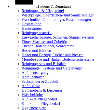
Hygiene & Reinigung
Reinigungs- & Pflegemittel
Wischpflege, Oberflächen- und Sanitärreiniger
Waschmittel, Grundreiniger, Beschichtungen
Desinfektion
Handreiniger
Reinigungsmaterial
Einwascherbezüge, Schienen, Stangensysteme
Eimer, Wachser und Zubehör
Tücher, Bodentücher, Schwämme
Besen und Bürsten
Halter und Bezüge, Tücher und Pressen
Moppbezüge und - halter, Bodenwischsysteme
Reinigungssets und Behälter
Reinigungs-, System- und Gerätewagen
Abfallentsorgung
Abfallbehälter
Sackständer & Zubehör
Abfallsäcke
Hygienebags & Dispenser
Wäschekörbe
Klinik- & Pflegebedarf
Klinik- und Pflegebedarf
Hygienepapiere