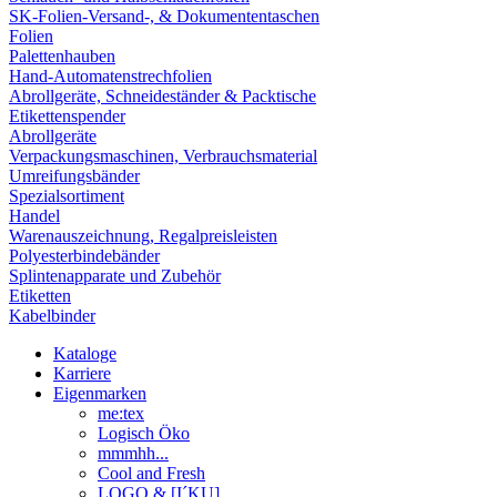
SK-Folien-Versand-, & Dokumententaschen
Folien
Palettenhauben
Hand-Automatenstrechfolien
Abrollgeräte, Schneideständer & Packtische
Etikettenspender
Abrollgeräte
Verpackungsmaschinen, Verbrauchsmaterial
Umreifungsbänder
Spezialsortiment
Handel
Warenauszeichnung, Regalpreisleisten
Polyesterbindebänder
Splintenapparate und Zubehör
Etiketten
Kabelbinder
Kataloge
Karriere
Eigenmarken
me:tex
Logisch Öko
mmmhh...
Cool and Fresh
LOGO & [I´KU]