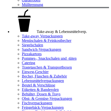
Garderoben
Mülltrennung
Take-away & Lebensmittelverp.
Take-away Verpackungen
Menüschalen & Feinkostbecher
Siegelschalen
Sandwich-Verpackungen
Pizzakartons
Pommes-, Snackschalen und -tüten
Catering
Tragetaschen & Transportboxen
Einweg-Geschirr
Becher, Flaschen & Zubehör
Lebensmittelverpackungen
Beutel & Verschlüsse
Etiketten & Banderolen
Behälter, Dosen & Trays
Obst- & Gemüse-Verpackungen
Fischverpackungen
Feingebäck-Verpackungen