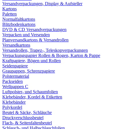
Versandverpackungen, Display & Aufsteller
Kartons
Paletten
Normalfaltkartons
Blitzbodenkartons
DVD & CD Versandverpackungen
Verpacken und Versenden
Planversandkartons & Versandrollen
Versandkartons
Versandrollen, Trapez-, Teleskopverpackungen
Verpackungspapier Rollen & Bogen, Karton & Pappe
Kraftpapiere, Bögen und Rollen
Seidenpapiere
Graupappen, Schrenzpapiere
Polstermaterial
Packseiden
Wellpappen C
Luftpolster- und Schaumfolien
Klebebänder, Kordel & Etiketten
Klebebänder
Polykordel
Beutel & Säcke, Schläuche
Druckverschlussbeutel
Flach- & Seitenfaltenbeutel
Schlauch- und Halbschlauchfolien