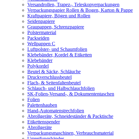
Versandrollen, Trapez-, Teleskopverpackungen
Verpackungspapier Rollen & Bogen, Karton & Pappe
Kraftpapiere, Bögen und Rollen
Seidenpapiere
Graupappen, Schrenzpapiere
Polstermaterial
Packseiden
Wellpappen C
Luftpolster- und Schaumfolien
Klebebänder, Kordel & Etiketten
Klebebänder
Polykordel
Beutel & Säcke, Schläuche
Druckverschlussbeutel
Flach- & Seitenfaltenbeutel
Schlauch- und Halbschlauchfolien
SK-Folien-Versand-, & Dokumententaschen
Folien
Palettenhauben
Hand-Automatenstrechfolien
Abrollgeräte, Schneideständer & Packtische
Etikettenspender
Abrollgeräte
Verpackungsmaschinen, Verbrauchsmaterial
Umreifungsbänder