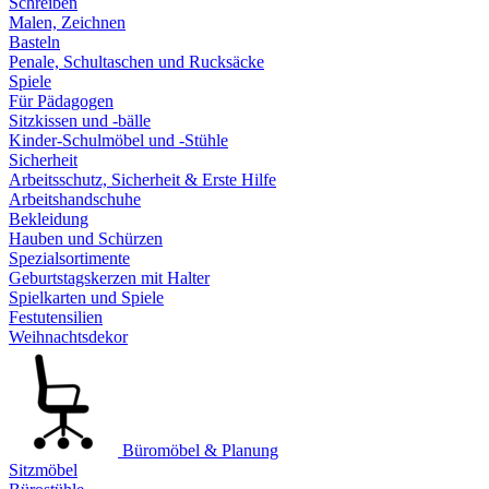
Schreiben
Malen, Zeichnen
Basteln
Penale, Schultaschen und Rucksäcke
Spiele
Für Pädagogen
Sitzkissen und -bälle
Kinder-Schulmöbel und -Stühle
Sicherheit
Arbeitsschutz, Sicherheit & Erste Hilfe
Arbeitshandschuhe
Bekleidung
Hauben und Schürzen
Spezialsortimente
Geburtstagskerzen mit Halter
Spielkarten und Spiele
Festutensilien
Weihnachtsdekor
Büromöbel & Planung
Sitzmöbel