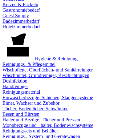
Kerzen & Fackeln
Gastronomiebedarf
Guest Supply
Badezimmerbedarf
Hotelzimmerbedarf
Hygiene & Reinigung
Reinigungs- & Pflegemittel
Wischpflege, Oberflächen- und Sanitärreiniger
Waschmittel, Grundreiniger, Beschichtungen
Desinfektion
Handreiniger
Reinigungsmaterial
Einwascherbezüge, Schienen, Stangensysteme
Eimer, Wachser und Zubehör
Tücher, Bodentücher, Schwämme
Besen und Bürsten
Halter und Bezüge, Tücher und Pressen
Moppbezüge und - halter, Bodenwischsysteme
Reinigungssets und Behälter
Reinigungs-, System- und Gerätewagen