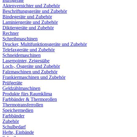
Bürogeräte
Aktenvernichter und Zubehör
Beschriftungsgeräte und Zubehör
Bindegeräte und Zubehör
Laminiergeräte und Zubehör
Diktiergeräte und Zubehör
Rechner
Schreibmaschinen
Drucker, Multifunktionsgeräte und Zubehör
Telefaxgeräte und Zubehör
Schneidemaschinen
Laserpointer, Zeigestäbe
Loch-, Ösgeräte und Zubehör
Falzmaschinen und Zubehör
Frankiermaschinen und Zubehör
Prüfgeräte
Geldzählmaschinen
Produkte fürs Raumklima
Farbbänder & Thermorollen
Thermotransferrollen
Speichermedien
Farbbänder
Zubehör
Schulbedarf
Hefte, Einbände