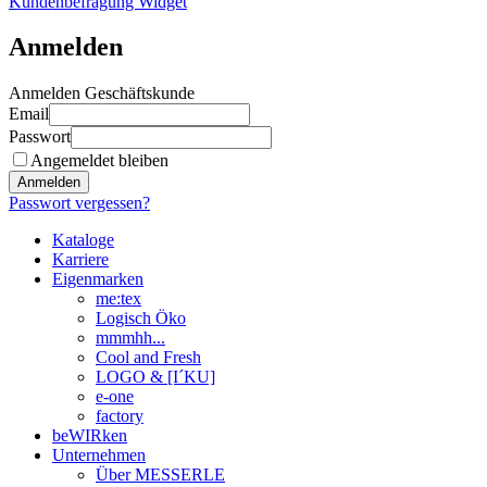
Kundenbefragung Widget
Anmelden
Anmelden Geschäftskunde
Email
Passwort
Angemeldet bleiben
Anmelden
Passwort vergessen?
Kataloge
Karriere
Eigenmarken
me:tex
Logisch Öko
mmmhh...
Cool and Fresh
LOGO & [I´KU]
e-one
factory
beWIRken
Unternehmen
Über MESSERLE