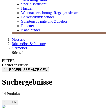
Spezialsortiment
Handel
Warenauszeichnung, Regalpreisleisten
Polyesterbindebänder
Splintenapparate und Zubehör
Etiketten
Kabelbinder
Messerle
Büromöbel & Planung
Sitzmöbel
Bürostühle
FILTER
Hersteller
zurück
Interstuhl
14
ERGEBNISSE ANZEIGEN
Steelcase
Viasit
Suchergebnisse
14 Produkte
1
FILTER