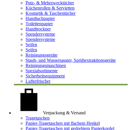
Putz- & Mehrzwecktücher
Küchenrollen & Servietten
Kosmetik & Taschentücher
Handtuchpapier
Toilettenpapier
Handtrockner
Spendersysteme
Spendersysteme
Seifen
Seifen
Reinigungsgeräte
Staub- und Wassersauger, Sprühextraktionsgeräte
Reinigungsmaschinen
Spezialsortimente
Sicherheitsequipment
Lufterfrischer
Verpackung & Versand
Tragetaschen
Papier-Tragetaschen mit flachem Henkel
Papier-Tragetaschen mit gedrehtem Papierkordel