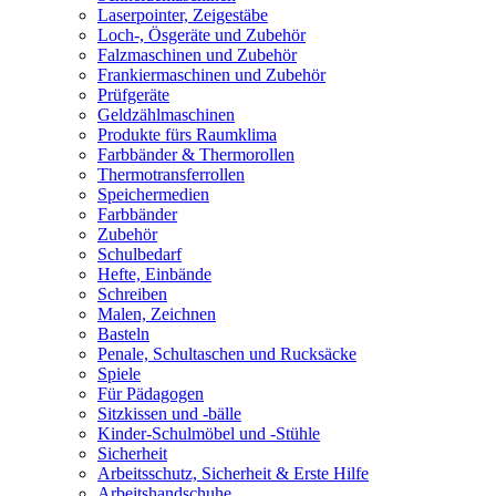
Laserpointer, Zeigestäbe
Loch-, Ösgeräte und Zubehör
Falzmaschinen und Zubehör
Frankiermaschinen und Zubehör
Prüfgeräte
Geldzählmaschinen
Produkte fürs Raumklima
Farbbänder & Thermorollen
Thermotransferrollen
Speichermedien
Farbbänder
Zubehör
Schulbedarf
Hefte, Einbände
Schreiben
Malen, Zeichnen
Basteln
Penale, Schultaschen und Rucksäcke
Spiele
Für Pädagogen
Sitzkissen und -bälle
Kinder-Schulmöbel und -Stühle
Sicherheit
Arbeitsschutz, Sicherheit & Erste Hilfe
Arbeitshandschuhe