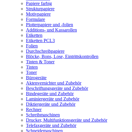
Papiere farbig
Strukturpapiere
Motivpapiere
Formulare
Plotterpapiere und -folien
Additions- und Kassarollen
Etiketten
Etiketten PCL3
Folien
Durchschreibpapiere
Blöcke, Bons, Lose, Eintrittskontrollen
Tinten & Toner
Tinten
Toner
Bürogeräte
Aktenvernichter und Zubehör
Beschriftungsgeräte und Zubehör
Bindegeräte und Zubehör
Laminiergeräte und Zubehör
Diktiergeräte und Zubehör
Rechner
Schreibmaschinen
Drucker, Multifunktionsgeräte und Zubehör
Telefaxgeräte und Zubehör
Schneidemaschinen