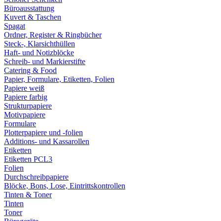
Büroausstattung
Kuvert & Taschen
Spagat
Ordner, Register & Ringbücher
Steck-, Klarsichthüllen
Haft- und Notizblöcke
Schreib- und Markierstifte
Catering & Food
Papier, Formulare, Etiketten, Folien
Papiere weiß
Papiere farbig
Strukturpapiere
Motivpapiere
Formulare
Plotterpapiere und -folien
Additions- und Kassarollen
Etiketten
Etiketten PCL3
Folien
Durchschreibpapiere
Blöcke, Bons, Lose, Eintrittskontrollen
Tinten & Toner
Tinten
Toner