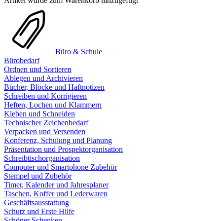
Artikel wurde zum Warenkorb hinzugefügt
Büro & Schule
Bürobedarf
Ordnen und Sortieren
Ablegen und Archivieren
Bücher, Blöcke und Haftnotizen
Schreiben und Korrigieren
Heften, Lochen und Klammern
Kleben und Schneiden
Technischer Zeichenbedarf
Verpacken und Versenden
Konferenz, Schulung und Planung
Präsentation und Prospektorganisation
Schreibtischorganisation
Computer und Smartphone Zubehör
Stempel und Zubehör
Timer, Kalender und Jahresplaner
Taschen, Koffer und Lederwaren
Geschäftsausstattung
Schutz und Erste Hilfe
Schöner Schenken