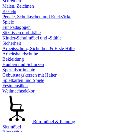
Schreiben
Malen, Zeichnen
Basteln
Penale, Schultaschen und Rucksäcke
Spiele
Für Pädagogen
Sitzkissen und -bälle
Kinder-Schulmöbel und -Stühle
Sicherheit
Arbeitsschutz, Sicherheit & Erste Hilfe
Arbeitshandschuhe
Bekleidung
Hauben und Schürzen
Spezialsortimente
Geburtstagskerzen mit Halter
Spielkarten und Spiele
Festutensilien
Weihnachtsdekor
Büromöbel & Planung
Sitzmöbel