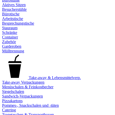
Bürostühle
Aktives Sitzen
Besucherstühle
Bürotische
Arbeitstische
Besprechungstische
Stauraum
Schränke
Container
Zubehör
Garderoben
Mülltrennung
Take-away & Lebensmittelverp.
Take-away Verpackungen
Menüschalen & Feinkostbecher
Siegelschalen
Sandwich-Verpackungen
Pizzakartons
Pommes-, Snackschalen und -tüten
Catering
Tragetaschen & Transportboxen