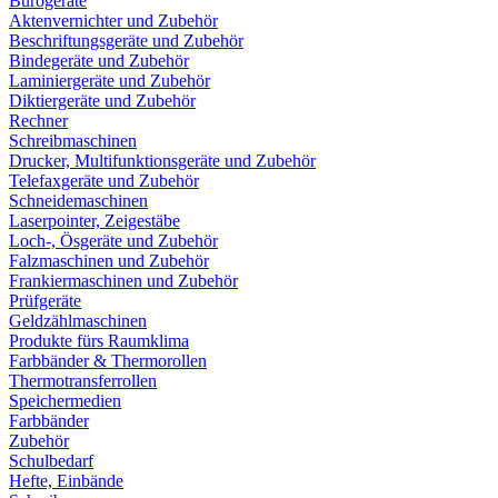
Bürogeräte
Aktenvernichter und Zubehör
Beschriftungsgeräte und Zubehör
Bindegeräte und Zubehör
Laminiergeräte und Zubehör
Diktiergeräte und Zubehör
Rechner
Schreibmaschinen
Drucker, Multifunktionsgeräte und Zubehör
Telefaxgeräte und Zubehör
Schneidemaschinen
Laserpointer, Zeigestäbe
Loch-, Ösgeräte und Zubehör
Falzmaschinen und Zubehör
Frankiermaschinen und Zubehör
Prüfgeräte
Geldzählmaschinen
Produkte fürs Raumklima
Farbbänder & Thermorollen
Thermotransferrollen
Speichermedien
Farbbänder
Zubehör
Schulbedarf
Hefte, Einbände