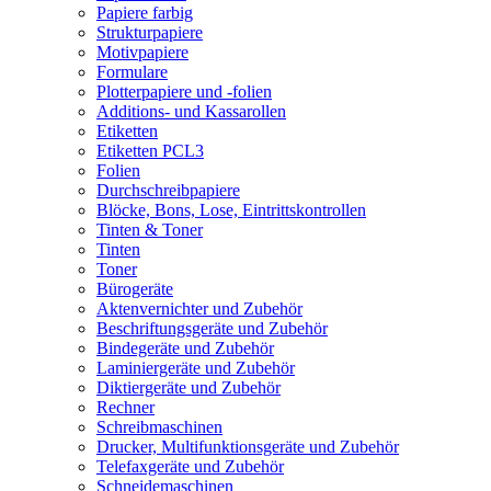
Papiere farbig
Strukturpapiere
Motivpapiere
Formulare
Plotterpapiere und -folien
Additions- und Kassarollen
Etiketten
Etiketten PCL3
Folien
Durchschreibpapiere
Blöcke, Bons, Lose, Eintrittskontrollen
Tinten & Toner
Tinten
Toner
Bürogeräte
Aktenvernichter und Zubehör
Beschriftungsgeräte und Zubehör
Bindegeräte und Zubehör
Laminiergeräte und Zubehör
Diktiergeräte und Zubehör
Rechner
Schreibmaschinen
Drucker, Multifunktionsgeräte und Zubehör
Telefaxgeräte und Zubehör
Schneidemaschinen