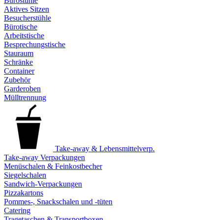
Bürostühle
Aktives Sitzen
Besucherstühle
Bürotische
Arbeitstische
Besprechungstische
Stauraum
Schränke
Container
Zubehör
Garderoben
Mülltrennung
Take-away & Lebensmittelverp.
Take-away Verpackungen
Menüschalen & Feinkostbecher
Siegelschalen
Sandwich-Verpackungen
Pizzakartons
Pommes-, Snackschalen und -tüten
Catering
Tragetaschen & Transportboxen