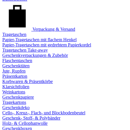
Verpackung & Versand
Tragetaschen
Papier-Tragetaschen mit flachem Henkel
Papier-Tragetaschen mit gedrehtem Papierkordel
Tragetaschen Take-away
Geschenkverpackungen & Zubehör
Flaschentaschen
Geschenktüten
Jute, Rupfen
Präsentkarton
Korbwaren & Präsentkörbe
Klarsichtfolien
Weinkartons
Geschenkpapiere
Tragekartons
Geschenkdeko
Cello-, Kreuz-, Flach- und Blockbodenbeutel
Geschenk- Stoff- & Polybänder
Holz- & Cellophanwolle
Geschenkboxen