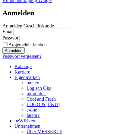
Kundenbefragung Widget
Anmelden
Anmelden Geschäftskunde
Email
Passwort
Angemeldet bleiben
Anmelden
Passwort vergessen?
Kataloge
Karriere
Eigenmarken
me:tex
Logisch Öko
mmmhh...
Cool and Fresh
LOGO & [I´KU]
e-one
factory
beWIRken
Unternehmen
Über MESSERLE