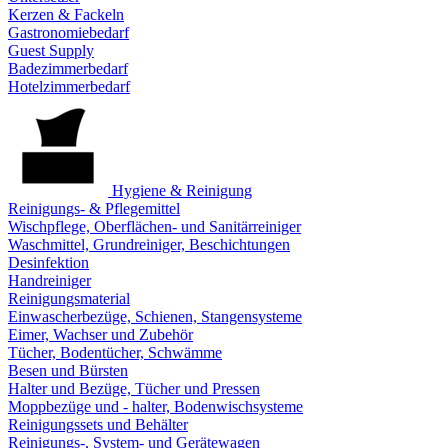
Kerzen & Fackeln
Gastronomiebedarf
Guest Supply
Badezimmerbedarf
Hotelzimmerbedarf
Hygiene & Reinigung
Reinigungs- & Pflegemittel
Wischpflege, Oberflächen- und Sanitärreiniger
Waschmittel, Grundreiniger, Beschichtungen
Desinfektion
Handreiniger
Reinigungsmaterial
Einwascherbezüge, Schienen, Stangensysteme
Eimer, Wachser und Zubehör
Tücher, Bodentücher, Schwämme
Besen und Bürsten
Halter und Bezüge, Tücher und Pressen
Moppbezüge und - halter, Bodenwischsysteme
Reinigungssets und Behälter
Reinigungs-, System- und Gerätewagen