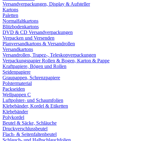
Versandverpackungen, Display & Aufsteller
Kartons
Paletten
Normalfaltkartons
Blitzbodenkartons
DVD & CD Versandverpackungen
Verpacken und Versenden
Planversandkartons & Versandrollen
Versandkartons
Versandrollen, Trapez-, Teleskopverpackungen
Verpackungspapier Rollen & Bogen, Karton & Pappe
Kraftpapiere, Bögen und Rollen
Seidenpapiere
Graupappen, Schrenzpapiere
Polstermaterial
Packseiden
Wellpappen C
Luftpolster- und Schaumfolien
Klebebänder, Kordel & Etiketten
Klebebänder
Polykordel
Beutel & Säcke, Schläuche
Druckverschlussbeutel
Flach- & Seitenfaltenbeutel
Schlauch- und Halbschlauchfolien