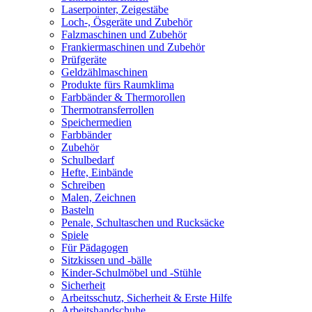
Laserpointer, Zeigestäbe
Loch-, Ösgeräte und Zubehör
Falzmaschinen und Zubehör
Frankiermaschinen und Zubehör
Prüfgeräte
Geldzählmaschinen
Produkte fürs Raumklima
Farbbänder & Thermorollen
Thermotransferrollen
Speichermedien
Farbbänder
Zubehör
Schulbedarf
Hefte, Einbände
Schreiben
Malen, Zeichnen
Basteln
Penale, Schultaschen und Rucksäcke
Spiele
Für Pädagogen
Sitzkissen und -bälle
Kinder-Schulmöbel und -Stühle
Sicherheit
Arbeitsschutz, Sicherheit & Erste Hilfe
Arbeitshandschuhe