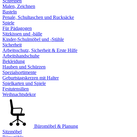
Schreiben
Malen, Zeichnen
Basteln
Penale, Schultaschen und Rucksäcke
Spiele
Für Pädagogen
Sitzkissen und -bälle
Kinder-Schulmöbel und -Stühle
Sicherheit
Arbeitsschutz, Sicherheit & Erste Hilfe
Arbeitshandschuhe
Bekleidung
Hauben und Schürzen
Spezialsortimente
Geburtstagskerzen mit Halter
Spielkarten und Spiele
Festutensilien
Weihnachtsdekor
Büromöbel & Planung
Sitzmöbel