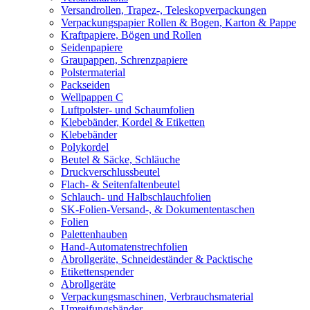
Versandrollen, Trapez-, Teleskopverpackungen
Verpackungspapier Rollen & Bogen, Karton & Pappe
Kraftpapiere, Bögen und Rollen
Seidenpapiere
Graupappen, Schrenzpapiere
Polstermaterial
Packseiden
Wellpappen C
Luftpolster- und Schaumfolien
Klebebänder, Kordel & Etiketten
Klebebänder
Polykordel
Beutel & Säcke, Schläuche
Druckverschlussbeutel
Flach- & Seitenfaltenbeutel
Schlauch- und Halbschlauchfolien
SK-Folien-Versand-, & Dokumententaschen
Folien
Palettenhauben
Hand-Automatenstrechfolien
Abrollgeräte, Schneideständer & Packtische
Etikettenspender
Abrollgeräte
Verpackungsmaschinen, Verbrauchsmaterial
Umreifungsbänder