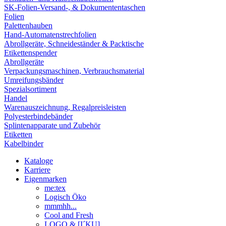
SK-Folien-Versand-, & Dokumententaschen
Folien
Palettenhauben
Hand-Automatenstrechfolien
Abrollgeräte, Schneideständer & Packtische
Etikettenspender
Abrollgeräte
Verpackungsmaschinen, Verbrauchsmaterial
Umreifungsbänder
Spezialsortiment
Handel
Warenauszeichnung, Regalpreisleisten
Polyesterbindebänder
Splintenapparate und Zubehör
Etiketten
Kabelbinder
Kataloge
Karriere
Eigenmarken
me:tex
Logisch Öko
mmmhh...
Cool and Fresh
LOGO & [I´KU]