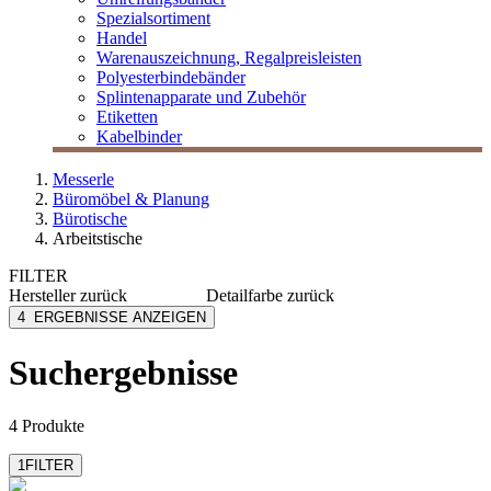
Spezialsortiment
Handel
Warenauszeichnung, Regalpreisleisten
Polyesterbindebänder
Splintenapparate und Zubehör
Etiketten
Kabelbinder
Messerle
Büromöbel & Planung
Bürotische
Arbeitstische
FILTER
Hersteller
zurück
Detailfarbe
zurück
Narbutas
Bernsteineiche Dekor
4
ERGEBNISSE ANZEIGEN
Nowy Styl
eiche
Steelcase
Eiche Dekor
Suchergebnisse
pearlgrau
Snow
mehr anzeigen
4 Produkte
1
FILTER