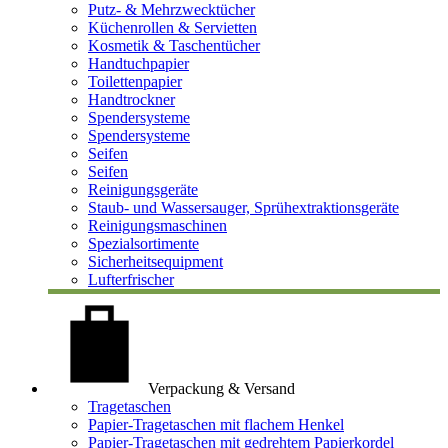
Putz- & Mehrzwecktücher
Küchenrollen & Servietten
Kosmetik & Taschentücher
Handtuchpapier
Toilettenpapier
Handtrockner
Spendersysteme
Spendersysteme
Seifen
Seifen
Reinigungsgeräte
Staub- und Wassersauger, Sprühextraktionsgeräte
Reinigungsmaschinen
Spezialsortimente
Sicherheitsequipment
Lufterfrischer
Verpackung & Versand
Tragetaschen
Papier-Tragetaschen mit flachem Henkel
Papier-Tragetaschen mit gedrehtem Papierkordel