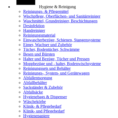
Hygiene & Reinigung
Reinigungs- & Pflegemittel
Wischpflege, Oberflächen- und Sanitärreiniger
Waschmittel, Grundreiniger, Beschichtungen
Desinfektion
Handreiniger
Reinigungsmaterial
Einwascherbezüge, Schienen, Stangensysteme
Eimer, Wachser und Zubehör
Tücher, Bodentücher, Schwämme
Besen und Bürsten
Halter und Bezüge, Tücher und Pressen
Moppbezüge und - halter, Bodenwischsysteme
Reinigungssets und Behälter
Reinigungs-, System- und Gerätewagen
Abfallentsorgung
Abfallbehälter
Sackständer & Zubehör
Abfallsäcke
Hygienebags & Dispenser
Wäschekörbe
Klinik- & Pflegebedarf
Klinik- und Pflegebedarf
Hygienepapiere