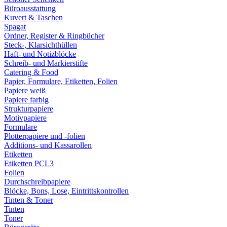
Büroausstattung
Kuvert & Taschen
Spagat
Ordner, Register & Ringbücher
Steck-, Klarsichthüllen
Haft- und Notizblöcke
Schreib- und Markierstifte
Catering & Food
Papier, Formulare, Etiketten, Folien
Papiere weiß
Papiere farbig
Strukturpapiere
Motivpapiere
Formulare
Plotterpapiere und -folien
Additions- und Kassarollen
Etiketten
Etiketten PCL3
Folien
Durchschreibpapiere
Blöcke, Bons, Lose, Eintrittskontrollen
Tinten & Toner
Tinten
Toner