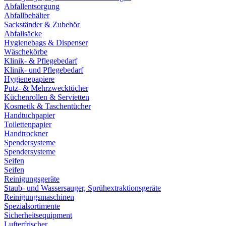
Abfallentsorgung
Abfallbehälter
Sackständer & Zubehör
Abfallsäcke
Hygienebags & Dispenser
Wäschekörbe
Klinik- & Pflegebedarf
Klinik- und Pflegebedarf
Hygienepapiere
Putz- & Mehrzwecktücher
Küchenrollen & Servietten
Kosmetik & Taschentücher
Handtuchpapier
Toilettenpapier
Handtrockner
Spendersysteme
Spendersysteme
Seifen
Seifen
Reinigungsgeräte
Staub- und Wassersauger, Sprühextraktionsgeräte
Reinigungsmaschinen
Spezialsortimente
Sicherheitsequipment
Lufterfrischer