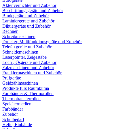
Bürogeräte
Aktenvernichter und Zubehör
Beschriftungsgeräte und Zubehör
Bindegeräte und Zubehör
Laminiergeräte und Zubehör
Diktiergeräte und Zubehör
Rechner
Schreibmaschinen
Drucker, Multifunktionsgeräte und Zubehör
Telefaxgeräte und Zubehör
Schneidemaschinen
Laserpointer, Zeigestäbe
Loch-, Ösgeräte und Zubehör
Falzmaschinen und Zubehör
Frankiermaschinen und Zubehör
Prüfgeräte
Geldzählmaschinen
Produkte fürs Raumklima
Farbbänder & Thermorollen
Thermotransferrollen
Speichermedien
Farbbänder
Zubehör
Schulbedarf
Hefte, Einbände