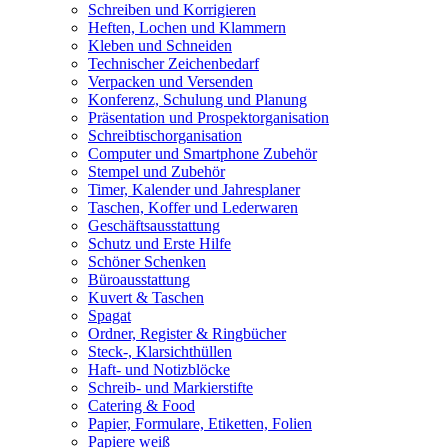
Schreiben und Korrigieren
Heften, Lochen und Klammern
Kleben und Schneiden
Technischer Zeichenbedarf
Verpacken und Versenden
Konferenz, Schulung und Planung
Präsentation und Prospektorganisation
Schreibtischorganisation
Computer und Smartphone Zubehör
Stempel und Zubehör
Timer, Kalender und Jahresplaner
Taschen, Koffer und Lederwaren
Geschäftsausstattung
Schutz und Erste Hilfe
Schöner Schenken
Büroausstattung
Kuvert & Taschen
Spagat
Ordner, Register & Ringbücher
Steck-, Klarsichthüllen
Haft- und Notizblöcke
Schreib- und Markierstifte
Catering & Food
Papier, Formulare, Etiketten, Folien
Papiere weiß