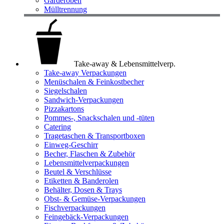
Garderoben
Mülltrennung
Take-away & Lebensmittelverp.
Take-away Verpackungen
Menüschalen & Feinkostbecher
Siegelschalen
Sandwich-Verpackungen
Pizzakartons
Pommes-, Snackschalen und -tüten
Catering
Tragetaschen & Transportboxen
Einweg-Geschirr
Becher, Flaschen & Zubehör
Lebensmittelverpackungen
Beutel & Verschlüsse
Etiketten & Banderolen
Behälter, Dosen & Trays
Obst- & Gemüse-Verpackungen
Fischverpackungen
Feingebäck-Verpackungen