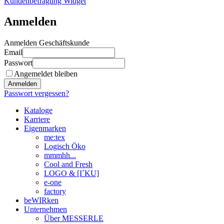
Kundenbefragung Widget
Anmelden
Anmelden Geschäftskunde
Email
Passwort
Angemeldet bleiben
Anmelden
Passwort vergessen?
Kataloge
Karriere
Eigenmarken
me:tex
Logisch Öko
mmmhh...
Cool and Fresh
LOGO & [I´KU]
e-one
factory
beWIRken
Unternehmen
Über MESSERLE