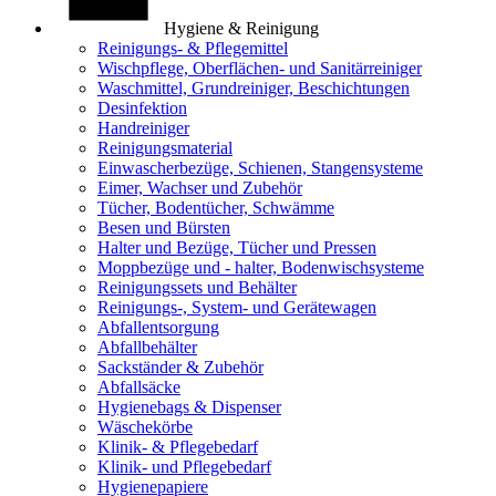
Hygiene & Reinigung
Reinigungs- & Pflegemittel
Wischpflege, Oberflächen- und Sanitärreiniger
Waschmittel, Grundreiniger, Beschichtungen
Desinfektion
Handreiniger
Reinigungsmaterial
Einwascherbezüge, Schienen, Stangensysteme
Eimer, Wachser und Zubehör
Tücher, Bodentücher, Schwämme
Besen und Bürsten
Halter und Bezüge, Tücher und Pressen
Moppbezüge und - halter, Bodenwischsysteme
Reinigungssets und Behälter
Reinigungs-, System- und Gerätewagen
Abfallentsorgung
Abfallbehälter
Sackständer & Zubehör
Abfallsäcke
Hygienebags & Dispenser
Wäschekörbe
Klinik- & Pflegebedarf
Klinik- und Pflegebedarf
Hygienepapiere