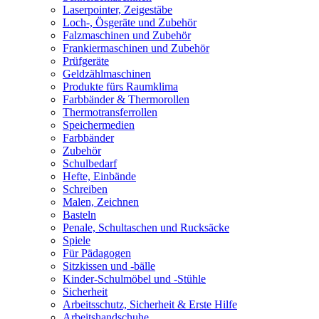
Laserpointer, Zeigestäbe
Loch-, Ösgeräte und Zubehör
Falzmaschinen und Zubehör
Frankiermaschinen und Zubehör
Prüfgeräte
Geldzählmaschinen
Produkte fürs Raumklima
Farbbänder & Thermorollen
Thermotransferrollen
Speichermedien
Farbbänder
Zubehör
Schulbedarf
Hefte, Einbände
Schreiben
Malen, Zeichnen
Basteln
Penale, Schultaschen und Rucksäcke
Spiele
Für Pädagogen
Sitzkissen und -bälle
Kinder-Schulmöbel und -Stühle
Sicherheit
Arbeitsschutz, Sicherheit & Erste Hilfe
Arbeitshandschuhe