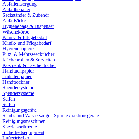
Abfallentsorgung
Abfallbehälter
Sackständer & Zubehör
Abfallsäcke
Hygienebags & Dispenser
Wäschekörbe
Klinik- & Pflegebedarf
Klinik- und Pflegebedarf
Hygienepapiere
Putz- & Mehrzwecktücher
Küchenrollen & Servietten
Kosmetik & Taschentücher
Handtuchpapier
Toilettenpapier
Handtrockner
Spendersysteme
Spendersysteme
Seifen
Seifen
Reinigungsgeräte
Staub- und Wassersauger, Sprühextraktionsgeräte
Reinigungsmaschinen
Spezialsortimente
Sicherheitsequipment
Lufterfrischer