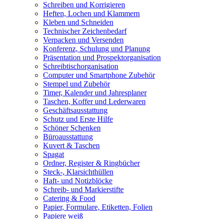
Schreiben und Korrigieren
Heften, Lochen und Klammern
Kleben und Schneiden
Technischer Zeichenbedarf
Verpacken und Versenden
Konferenz, Schulung und Planung
Präsentation und Prospektorganisation
Schreibtischorganisation
Computer und Smartphone Zubehör
Stempel und Zubehör
Timer, Kalender und Jahresplaner
Taschen, Koffer und Lederwaren
Geschäftsausstattung
Schutz und Erste Hilfe
Schöner Schenken
Büroausstattung
Kuvert & Taschen
Spagat
Ordner, Register & Ringbücher
Steck-, Klarsichthüllen
Haft- und Notizblöcke
Schreib- und Markierstifte
Catering & Food
Papier, Formulare, Etiketten, Folien
Papiere weiß