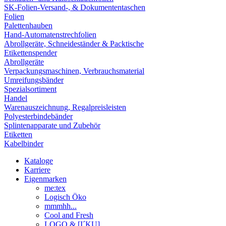
SK-Folien-Versand-, & Dokumententaschen
Folien
Palettenhauben
Hand-Automatenstrechfolien
Abrollgeräte, Schneideständer & Packtische
Etikettenspender
Abrollgeräte
Verpackungsmaschinen, Verbrauchsmaterial
Umreifungsbänder
Spezialsortiment
Handel
Warenauszeichnung, Regalpreisleisten
Polyesterbindebänder
Splintenapparate und Zubehör
Etiketten
Kabelbinder
Kataloge
Karriere
Eigenmarken
me:tex
Logisch Öko
mmmhh...
Cool and Fresh
LOGO & [I´KU]