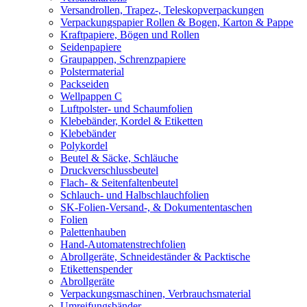
Versandrollen, Trapez-, Teleskopverpackungen
Verpackungspapier Rollen & Bogen, Karton & Pappe
Kraftpapiere, Bögen und Rollen
Seidenpapiere
Graupappen, Schrenzpapiere
Polstermaterial
Packseiden
Wellpappen C
Luftpolster- und Schaumfolien
Klebebänder, Kordel & Etiketten
Klebebänder
Polykordel
Beutel & Säcke, Schläuche
Druckverschlussbeutel
Flach- & Seitenfaltenbeutel
Schlauch- und Halbschlauchfolien
SK-Folien-Versand-, & Dokumententaschen
Folien
Palettenhauben
Hand-Automatenstrechfolien
Abrollgeräte, Schneideständer & Packtische
Etikettenspender
Abrollgeräte
Verpackungsmaschinen, Verbrauchsmaterial
Umreifungsbänder