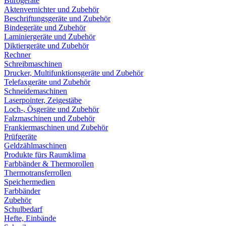
Bürogeräte
Aktenvernichter und Zubehör
Beschriftungsgeräte und Zubehör
Bindegeräte und Zubehör
Laminiergeräte und Zubehör
Diktiergeräte und Zubehör
Rechner
Schreibmaschinen
Drucker, Multifunktionsgeräte und Zubehör
Telefaxgeräte und Zubehör
Schneidemaschinen
Laserpointer, Zeigestäbe
Loch-, Ösgeräte und Zubehör
Falzmaschinen und Zubehör
Frankiermaschinen und Zubehör
Prüfgeräte
Geldzählmaschinen
Produkte fürs Raumklima
Farbbänder & Thermorollen
Thermotransferrollen
Speichermedien
Farbbänder
Zubehör
Schulbedarf
Hefte, Einbände