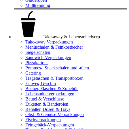
Garderoben
Mülltrennung
Take-away & Lebensmittelverp.
Take-away Verpackungen
Menüschalen & Feinkostbecher
Siegelschalen
Sandwich-Verpackungen
Pizzakartons
Pommes-, Snackschalen und -tüten
Catering
Tragetaschen & Transportboxen
Einweg-Geschirr
Becher, Flaschen & Zubehör
Lebensmittelverpackungen
Beutel & Verschlüsse
Etiketten & Banderolen
Behälter, Dosen & Trays
Obst- & Gemüse-Verpackungen
Fischverpackungen
Feingebäck-Verpackungen