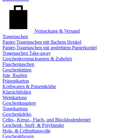
Verpackung & Versand
Tragetaschen
Papier-Tragetaschen mit flachem Henkel
Papier-Tragetaschen mit gedrehtem Papierkordel
Tragetaschen Take-away
Geschenkverpackungen & Zubehör
Flaschentaschen
Geschenktüten
Jute, Rupfen
Präsentkarton
Korbwaren & Präsentkörbe
Klarsichtfolien
Weinkartons
Geschenkpapiere
Tragekartons
Geschenkdeko
Cello-, Kreuz-, Flach- und Blockbodenbeutel
Geschenk- Stoff- & Polybänder
Holz- & Cellophanwolle
Geschenkboxen