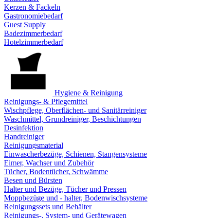
Kerzen & Fackeln
Gastronomiebedarf
Guest Supply
Badezimmerbedarf
Hotelzimmerbedarf
Hygiene & Reinigung
Reinigungs- & Pflegemittel
Wischpflege, Oberflächen- und Sanitärreiniger
Waschmittel, Grundreiniger, Beschichtungen
Desinfektion
Handreiniger
Reinigungsmaterial
Einwascherbezüge, Schienen, Stangensysteme
Eimer, Wachser und Zubehör
Tücher, Bodentücher, Schwämme
Besen und Bürsten
Halter und Bezüge, Tücher und Pressen
Moppbezüge und - halter, Bodenwischsysteme
Reinigungssets und Behälter
Reinigungs-, System- und Gerätewagen