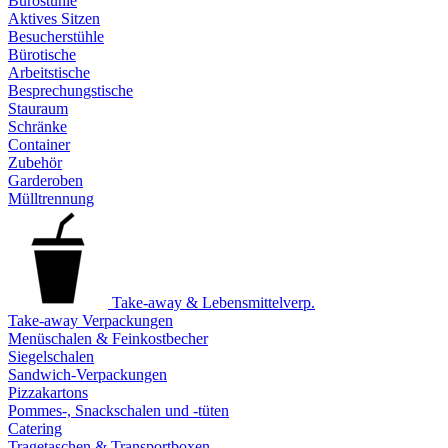
Bürostühle
Aktives Sitzen
Besucherstühle
Bürotische
Arbeitstische
Besprechungstische
Stauraum
Schränke
Container
Zubehör
Garderoben
Mülltrennung
Take-away & Lebensmittelverp.
Take-away Verpackungen
Menüschalen & Feinkostbecher
Siegelschalen
Sandwich-Verpackungen
Pizzakartons
Pommes-, Snackschalen und -tüten
Catering
Tragetaschen & Transportboxen