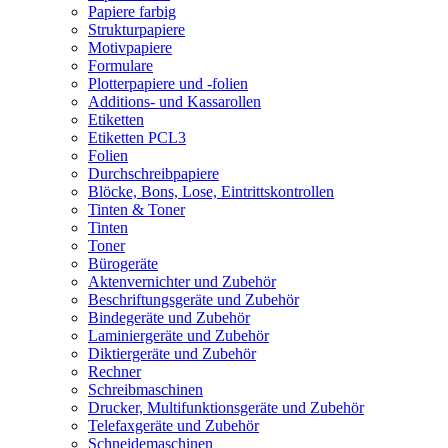
Papiere farbig
Strukturpapiere
Motivpapiere
Formulare
Plotterpapiere und -folien
Additions- und Kassarollen
Etiketten
Etiketten PCL3
Folien
Durchschreibpapiere
Blöcke, Bons, Lose, Eintrittskontrollen
Tinten & Toner
Tinten
Toner
Bürogeräte
Aktenvernichter und Zubehör
Beschriftungsgeräte und Zubehör
Bindegeräte und Zubehör
Laminiergeräte und Zubehör
Diktiergeräte und Zubehör
Rechner
Schreibmaschinen
Drucker, Multifunktionsgeräte und Zubehör
Telefaxgeräte und Zubehör
Schneidemaschinen