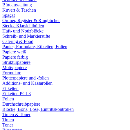
Büroausstattung
Kuvert & Taschen
Spagat
Ordner, Register & Ringbücher
Steck-, Klarsichthüllen
Haft- und Notizblöcke
Schreib- und Markierstifte
Catering & Food
Papier, Formulare, Etiketten, Folien
Papiere weiß
Papiere farbig
Strukturpapiere
Motivpapiere
Formulare
Plotterpapiere und -folien
Additions- und Kassarollen
Etiketten
Etiketten PCL3
Folien
Durchschreibpapiere
Blöcke, Bons, Lose, Eintrittskontrollen
Tinten & Toner
Tinten
Toner