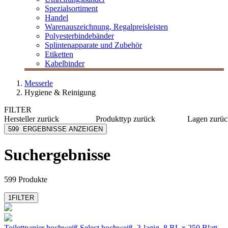
Spezialsortiment
Handel
Warenauszeichnung, Regalpreisleisten
Polyesterbindebänder
Splintenapparate und Zubehör
Etiketten
Kabelbinder
Messerle
Hygiene & Reinigung
FILTER
Hersteller
zurück
Produkttyp
zurück
Lagen
zurüc
[e] one
Abfallbeutel
1-lagig
599
ERGEBNISSE ANZEIGEN
Alco
Abfalleimer
2-lagig
AMPri
Desinfektionsmittel
3-lagig
Suchergebnisse
Aristo
Desinfektionsspender
4-lagig
Azett
Duftspender
mehr anzeigen
mehr anzeigen
599 Produkte
1
FILTER
Toilettpapier hochweiß Select
hochweiß, 3-lagig, 8 RL x 250 Blatt