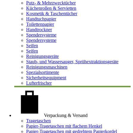
Putz- & Mehrzwecktücher
Küchenrollen & Servietten
Kosmetik & Taschentücher
Handtuchpapier
Toilettenpapier
Handtrockner
Spendersysteme
Spendersysteme
Seifen
Seifen
Reinigungsgeräte
Staub- und Wassersauger, Sprühextraktionsgeräte
Reinigungsmaschinen
Spezialsortimente
Sicherheitsequipment
Lufterfrischer
Verpackung & Versand
Tragetaschen
Papier-Tragetaschen mit flachem Henkel
Papier-Tragetaschen mit gedrehtem Papierkordel