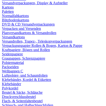
Versandverpackungen, Display & Aufsteller
Kartons
Paletten
Normalfaltkartons
Blitzbodenkartons
DVD & CD Versandverpackungen
Verpacken und Versenden
Planversandkartons & Versandrollen
Versandkartons
Versandrollen, Trapez-, Teleskopverpackungen
Verpackungspapier Rollen & Bogen, Karton & Pappe
Kraftpapiere, Bögen und Rollen
Seidenpapiere
Graupappen, Schrenzpapiere
Polstermaterial
Packseiden
Wellpappen C
Luftpolster- und Schaumfolien
Klebebänder, Kordel & Etiketten
Klebebänder
Polykordel
Beutel & Säcke, Schläuche
Druckverschlussbeutel
Flach- & Seitenfaltenbeutel
Schlauch- und Halbschlauchfolien