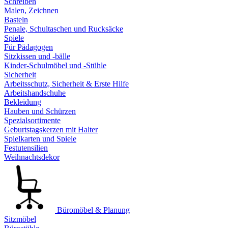
Schreiben
Malen, Zeichnen
Basteln
Penale, Schultaschen und Rucksäcke
Spiele
Für Pädagogen
Sitzkissen und -bälle
Kinder-Schulmöbel und -Stühle
Sicherheit
Arbeitsschutz, Sicherheit & Erste Hilfe
Arbeitshandschuhe
Bekleidung
Hauben und Schürzen
Spezialsortimente
Geburtstagskerzen mit Halter
Spielkarten und Spiele
Festutensilien
Weihnachtsdekor
Büromöbel & Planung
Sitzmöbel