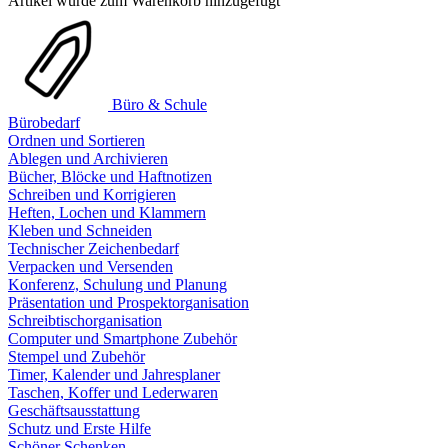
Artikel wurde zum Warenkorb hinzugefügt
Büro & Schule
Bürobedarf
Ordnen und Sortieren
Ablegen und Archivieren
Bücher, Blöcke und Haftnotizen
Schreiben und Korrigieren
Heften, Lochen und Klammern
Kleben und Schneiden
Technischer Zeichenbedarf
Verpacken und Versenden
Konferenz, Schulung und Planung
Präsentation und Prospektorganisation
Schreibtischorganisation
Computer und Smartphone Zubehör
Stempel und Zubehör
Timer, Kalender und Jahresplaner
Taschen, Koffer und Lederwaren
Geschäftsausstattung
Schutz und Erste Hilfe
Schöner Schenken