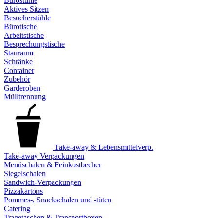
Bürostühle
Aktives Sitzen
Besucherstühle
Bürotische
Arbeitstische
Besprechungstische
Stauraum
Schränke
Container
Zubehör
Garderoben
Mülltrennung
Take-away & Lebensmittelverp.
Take-away Verpackungen
Menüschalen & Feinkostbecher
Siegelschalen
Sandwich-Verpackungen
Pizzakartons
Pommes-, Snackschalen und -tüten
Catering
Tragetaschen & Transportboxen