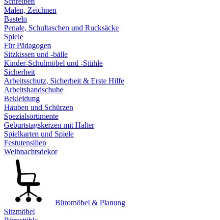
Schreiben
Malen, Zeichnen
Basteln
Penale, Schultaschen und Rucksäcke
Spiele
Für Pädagogen
Sitzkissen und -bälle
Kinder-Schulmöbel und -Stühle
Sicherheit
Arbeitsschutz, Sicherheit & Erste Hilfe
Arbeitshandschuhe
Bekleidung
Hauben und Schürzen
Spezialsortimente
Geburtstagskerzen mit Halter
Spielkarten und Spiele
Festutensilien
Weihnachtsdekor
Büromöbel & Planung
Sitzmöbel