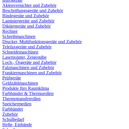
Bürogeräte
Aktenvernichter und Zubehör
Beschriftungsgeräte und Zubehör
Bindegeräte und Zubehör
Laminiergeräte und Zubehör
Diktiergeräte und Zubehör
Rechner
Schreibmaschinen
Drucker, Multifunktionsgeräte und Zubehör
Telefaxgeräte und Zubehör
Schneidemaschinen
Laserpointer, Zeigestäbe
Loch-, Ösgeräte und Zubehör
Falzmaschinen und Zubehör
Frankiermaschinen und Zubehör
Prüfgeräte
Geldzählmaschinen
Produkte fürs Raumklima
Farbbänder & Thermorollen
Thermotransferrollen
Speichermedien
Farbbänder
Zubehör
Schulbedarf
Hefte, Einbände