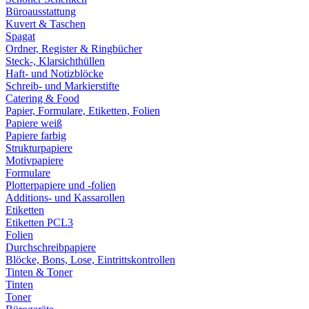
Büroausstattung
Kuvert & Taschen
Spagat
Ordner, Register & Ringbücher
Steck-, Klarsichthüllen
Haft- und Notizblöcke
Schreib- und Markierstifte
Catering & Food
Papier, Formulare, Etiketten, Folien
Papiere weiß
Papiere farbig
Strukturpapiere
Motivpapiere
Formulare
Plotterpapiere und -folien
Additions- und Kassarollen
Etiketten
Etiketten PCL3
Folien
Durchschreibpapiere
Blöcke, Bons, Lose, Eintrittskontrollen
Tinten & Toner
Tinten
Toner