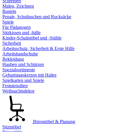
Schreiben
Malen, Zeichnen
Basteln
Penale, Schultaschen und Rucksäcke
Spiele
Für Pädagogen
Sitzkissen und -bälle
Kinder-Schulmöbel und -Stühle
Sicherheit
Arbeitsschutz, Sicherheit & Erste Hilfe
Arbeitshandschuhe
Bekleidung
Hauben und Schürzen
Spezialsortimente
Geburtstagskerzen mit Halter
Spielkarten und Spiele
Festutensilien
Weihnachtsdekor
Büromöbel & Planung
Sitzmöbel