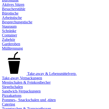
Bürostühle
Aktives Sitzen
Besucherstühle
Bürotische
Arbeitstische
Besprechungstische
Stauraum
Schränke
Container
Zubehör
Garderoben
Mülltrennung
Take-away & Lebensmittelverp.
Take-away Verpackungen
Menüschalen & Feinkostbecher
Siegelschalen
Sandwich-Verpackungen
Pizzakartons
Pommes-, Snackschalen und -tüten
Catering
Tragetaschen & Transportboxen