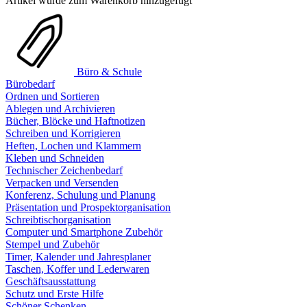
Artikel wurde zum Warenkorb hinzugefügt
Büro & Schule
Bürobedarf
Ordnen und Sortieren
Ablegen und Archivieren
Bücher, Blöcke und Haftnotizen
Schreiben und Korrigieren
Heften, Lochen und Klammern
Kleben und Schneiden
Technischer Zeichenbedarf
Verpacken und Versenden
Konferenz, Schulung und Planung
Präsentation und Prospektorganisation
Schreibtischorganisation
Computer und Smartphone Zubehör
Stempel und Zubehör
Timer, Kalender und Jahresplaner
Taschen, Koffer und Lederwaren
Geschäftsausstattung
Schutz und Erste Hilfe
Schöner Schenken