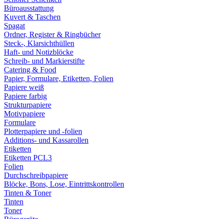
Büroausstattung
Kuvert & Taschen
Spagat
Ordner, Register & Ringbücher
Steck-, Klarsichthüllen
Haft- und Notizblöcke
Schreib- und Markierstifte
Catering & Food
Papier, Formulare, Etiketten, Folien
Papiere weiß
Papiere farbig
Strukturpapiere
Motivpapiere
Formulare
Plotterpapiere und -folien
Additions- und Kassarollen
Etiketten
Etiketten PCL3
Folien
Durchschreibpapiere
Blöcke, Bons, Lose, Eintrittskontrollen
Tinten & Toner
Tinten
Toner