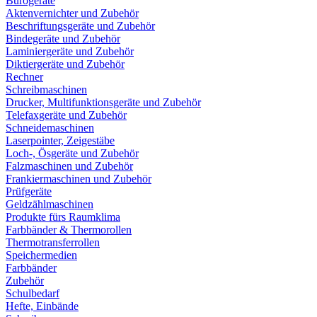
Bürogeräte
Aktenvernichter und Zubehör
Beschriftungsgeräte und Zubehör
Bindegeräte und Zubehör
Laminiergeräte und Zubehör
Diktiergeräte und Zubehör
Rechner
Schreibmaschinen
Drucker, Multifunktionsgeräte und Zubehör
Telefaxgeräte und Zubehör
Schneidemaschinen
Laserpointer, Zeigestäbe
Loch-, Ösgeräte und Zubehör
Falzmaschinen und Zubehör
Frankiermaschinen und Zubehör
Prüfgeräte
Geldzählmaschinen
Produkte fürs Raumklima
Farbbänder & Thermorollen
Thermotransferrollen
Speichermedien
Farbbänder
Zubehör
Schulbedarf
Hefte, Einbände