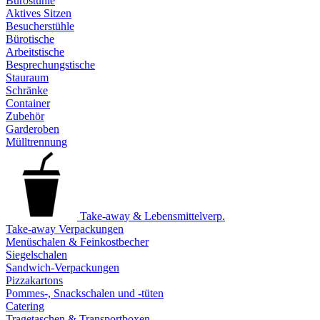
Bürostühle
Aktives Sitzen
Besucherstühle
Bürotische
Arbeitstische
Besprechungstische
Stauraum
Schränke
Container
Zubehör
Garderoben
Mülltrennung
Take-away & Lebensmittelverp.
Take-away Verpackungen
Menüschalen & Feinkostbecher
Siegelschalen
Sandwich-Verpackungen
Pizzakartons
Pommes-, Snackschalen und -tüten
Catering
Tragetaschen & Transportboxen