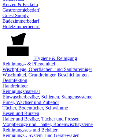
Kerzen & Fackeln
Gastronomiebedarf
Guest Supply
Badezimmerbedarf
Hotelzimmerbedarf
Hygiene & Reinigung
Reinigungs- & Pflegemittel
Wischpflege, Oberflächen- und Sanitärreiniger
Waschmittel, Grundreiniger, Beschichtungen
Desinfektion
Handreiniger
Reinigungsmaterial
Einwascherbezüge, Schienen, Stangensysteme
Eimer, Wachser und Zubehör
Tücher, Bodentücher, Schwämme
Besen und Bürsten
Halter und Bezüge, Tücher und Pressen
Moppbezüge und - halter, Bodenwischsysteme
Reinigungssets und Behälter
Reinigungs-, System- und Gerätewagen