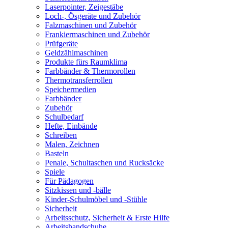
Laserpointer, Zeigestäbe
Loch-, Ösgeräte und Zubehör
Falzmaschinen und Zubehör
Frankiermaschinen und Zubehör
Prüfgeräte
Geldzählmaschinen
Produkte fürs Raumklima
Farbbänder & Thermorollen
Thermotransferrollen
Speichermedien
Farbbänder
Zubehör
Schulbedarf
Hefte, Einbände
Schreiben
Malen, Zeichnen
Basteln
Penale, Schultaschen und Rucksäcke
Spiele
Für Pädagogen
Sitzkissen und -bälle
Kinder-Schulmöbel und -Stühle
Sicherheit
Arbeitsschutz, Sicherheit & Erste Hilfe
Arbeitshandschuhe