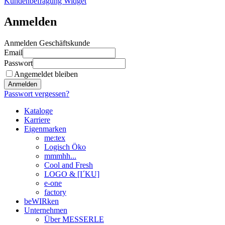
Kundenbefragung Widget
Anmelden
Anmelden Geschäftskunde
Email
Passwort
Angemeldet bleiben
Anmelden
Passwort vergessen?
Kataloge
Karriere
Eigenmarken
me:tex
Logisch Öko
mmmhh...
Cool and Fresh
LOGO & [I´KU]
e-one
factory
beWIRken
Unternehmen
Über MESSERLE