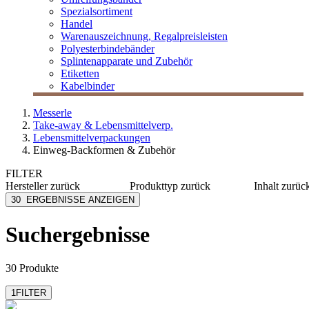
Spezialsortiment
Handel
Warenauszeichnung, Regalpreisleisten
Polyesterbindebänder
Splintenapparate und Zubehör
Etiketten
Kabelbinder
Messerle
Take-away & Lebensmittelverp.
Lebensmittelverpackungen
Einweg-Backformen & Zubehör
FILTER
Hersteller
zurück
Produkttyp
zurück
Inhalt
zurüc
Bacher+Demmler
Schale
≤ 120 m
30
ERGEBNISSE ANZEIGEN
Ecopack
Tray
125-375
Krebs Sprühpistolen
400-980
Suchergebnisse
LOGISCH ÖKO
≥ 1000 
Mensch Franz
mehr anzeigen
30 Produkte
1
FILTER