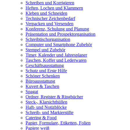
Schreiben und Korrigieren
Heften, Lochen und Klammern
Kleben und Schneiden
Technischer Zeichenbedarf
Verpacken und Versenden
Konferenz, Schulung und Planung
Präsentation und Prospektorganisation
Schreibtischorganisation
Computer und Smartphone Zubehör
Stempel und Zubehör
Timer, Kalender und Jahresplaner
Taschen, Koffer und Lederwaren
Geschäftsausstattung
Schutz und Erste Hilfe
Schöner Schenken
Büroausstattung
Kuvert & Taschen
Spagat
Ordner, Register & Ringbücher
Steck-, Klarsichthüllen
Haft- und Notizblöcke
Schreib- und Markierstifte
Catering & Food
Papier, Formulare, Etiketten, Folien
Papiere weiß