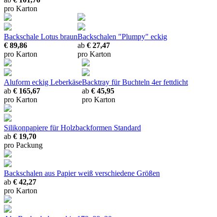
pro Karton
Backschale Lotus braun
Backschalen "Plumpy" eckig
€ 89,86
ab
€ 27,47
pro Karton
pro Karton
Aluform eckig Leberkäse
Backtray für Buchteln 4er
fettdicht
ab
€ 165,67
ab
€ 45,95
pro Karton
pro Karton
Silikonpapiere für Holzbackformen Standard
ab
€ 19,70
pro Packung
Backschalen aus Papier weiß
verschiedene Größen
ab
€ 42,27
pro Karton