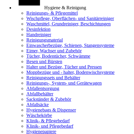
Hygiene & Reinigung
Reinigungs- & Pflegemittel
Wischpflege, Oberflächen- und Sanitärreiniger
Waschmittel, Grundreiniger, Beschichtungen
Desinfektion
Handreiniger
Reinigungsmaterial
Einwascherbezüge, Schienen, Stangensysteme
Eimer, Wachser und Zubehör
Tücher, Bodentücher, Schwämme
Besen und Bürsten
Halter und Bezüge, Tücher und Pressen
Moppbezüge und - halter, Bodenwischsysteme
Reinigungssets und Behälter
Reinigungs-, System- und Gerätewagen
Abfallentsorgung
Abfallbehälter
Sackständer & Zubehör
Abfallsäcke
Hygienebags & Dispenser
Wäschekörbe
Klinik- & Pflegebedarf
Klinik- und Pflegebedarf
Hygienepapiere