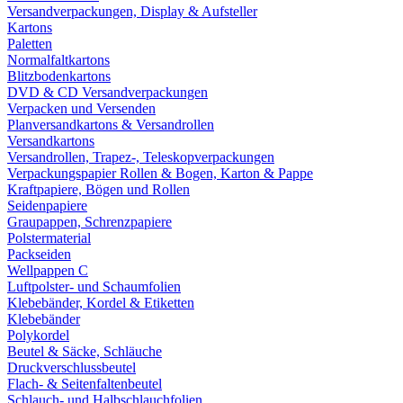
Versandverpackungen, Display & Aufsteller
Kartons
Paletten
Normalfaltkartons
Blitzbodenkartons
DVD & CD Versandverpackungen
Verpacken und Versenden
Planversandkartons & Versandrollen
Versandkartons
Versandrollen, Trapez-, Teleskopverpackungen
Verpackungspapier Rollen & Bogen, Karton & Pappe
Kraftpapiere, Bögen und Rollen
Seidenpapiere
Graupappen, Schrenzpapiere
Polstermaterial
Packseiden
Wellpappen C
Luftpolster- und Schaumfolien
Klebebänder, Kordel & Etiketten
Klebebänder
Polykordel
Beutel & Säcke, Schläuche
Druckverschlussbeutel
Flach- & Seitenfaltenbeutel
Schlauch- und Halbschlauchfolien