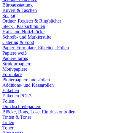
Büroausstattung
Kuvert & Taschen
Spagat
Ordner, Register & Ringbücher
Steck-, Klarsichthüllen
Haft- und Notizblöcke
Schreib- und Markierstifte
Catering & Food
Papier, Formulare, Etiketten, Folien
Papiere weiß
Papiere farbig
Strukturpapiere
Motivpapiere
Formulare
Plotterpapiere und -folien
Additions- und Kassarollen
Etiketten
Etiketten PCL3
Folien
Durchschreibpapiere
Blöcke, Bons, Lose, Eintrittskontrollen
Tinten & Toner
Tinten
Toner