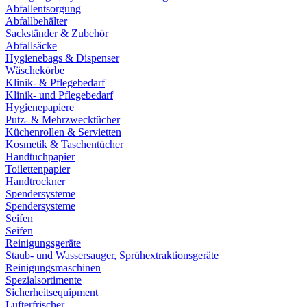
Abfallentsorgung
Abfallbehälter
Sackständer & Zubehör
Abfallsäcke
Hygienebags & Dispenser
Wäschekörbe
Klinik- & Pflegebedarf
Klinik- und Pflegebedarf
Hygienepapiere
Putz- & Mehrzwecktücher
Küchenrollen & Servietten
Kosmetik & Taschentücher
Handtuchpapier
Toilettenpapier
Handtrockner
Spendersysteme
Spendersysteme
Seifen
Seifen
Reinigungsgeräte
Staub- und Wassersauger, Sprühextraktionsgeräte
Reinigungsmaschinen
Spezialsortimente
Sicherheitsequipment
Lufterfrischer