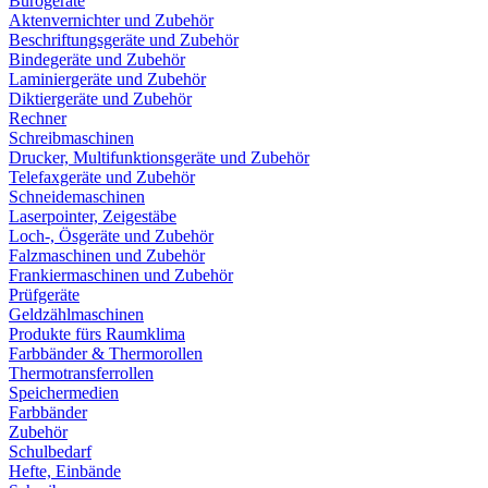
Bürogeräte
Aktenvernichter und Zubehör
Beschriftungsgeräte und Zubehör
Bindegeräte und Zubehör
Laminiergeräte und Zubehör
Diktiergeräte und Zubehör
Rechner
Schreibmaschinen
Drucker, Multifunktionsgeräte und Zubehör
Telefaxgeräte und Zubehör
Schneidemaschinen
Laserpointer, Zeigestäbe
Loch-, Ösgeräte und Zubehör
Falzmaschinen und Zubehör
Frankiermaschinen und Zubehör
Prüfgeräte
Geldzählmaschinen
Produkte fürs Raumklima
Farbbänder & Thermorollen
Thermotransferrollen
Speichermedien
Farbbänder
Zubehör
Schulbedarf
Hefte, Einbände