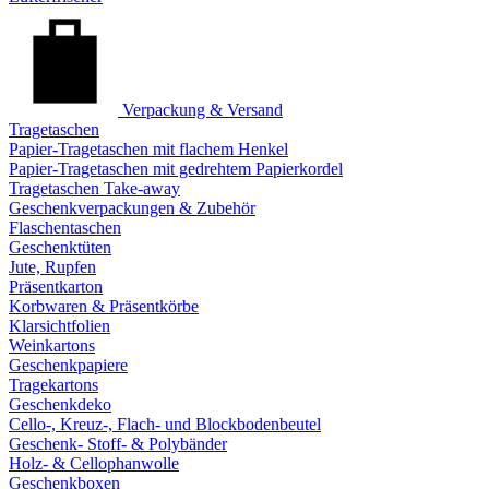
Verpackung & Versand
Tragetaschen
Papier-Tragetaschen mit flachem Henkel
Papier-Tragetaschen mit gedrehtem Papierkordel
Tragetaschen Take-away
Geschenkverpackungen & Zubehör
Flaschentaschen
Geschenktüten
Jute, Rupfen
Präsentkarton
Korbwaren & Präsentkörbe
Klarsichtfolien
Weinkartons
Geschenkpapiere
Tragekartons
Geschenkdeko
Cello-, Kreuz-, Flach- und Blockbodenbeutel
Geschenk- Stoff- & Polybänder
Holz- & Cellophanwolle
Geschenkboxen