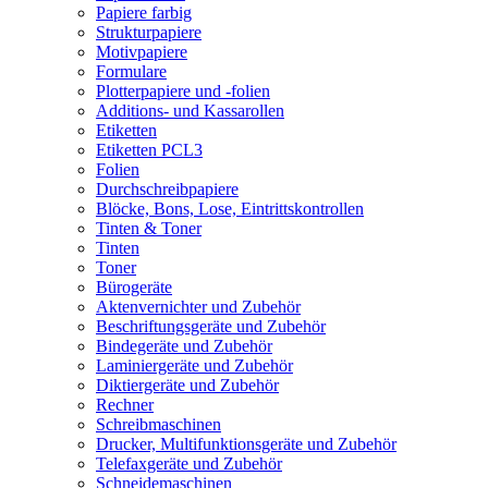
Papiere farbig
Strukturpapiere
Motivpapiere
Formulare
Plotterpapiere und -folien
Additions- und Kassarollen
Etiketten
Etiketten PCL3
Folien
Durchschreibpapiere
Blöcke, Bons, Lose, Eintrittskontrollen
Tinten & Toner
Tinten
Toner
Bürogeräte
Aktenvernichter und Zubehör
Beschriftungsgeräte und Zubehör
Bindegeräte und Zubehör
Laminiergeräte und Zubehör
Diktiergeräte und Zubehör
Rechner
Schreibmaschinen
Drucker, Multifunktionsgeräte und Zubehör
Telefaxgeräte und Zubehör
Schneidemaschinen