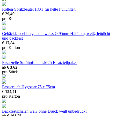
Rollen-Spritzbeutel HOT
für heße Füllungen
€ 29,49
pro Rolle
Gebäckkapsel Pergament weiss
Ø 95mm H:25mm, weiß, fettdicht
und backfest
€ 17,84
pro Karton
Ersatzteile Sprühpistole LM25
Ersatzteilpaket
ab
€ 3,62
pro Stück
Passiertuch Hygostar
75 x 75cm
€ 154,71
pro Karton
Backfestschalen weiß ohne Druck
weiß unbedruckt
ab
€ 101,76