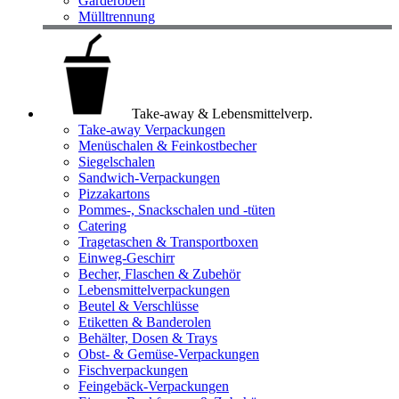
Garderoben
Mülltrennung
Take-away & Lebensmittelverp.
Take-away Verpackungen
Menüschalen & Feinkostbecher
Siegelschalen
Sandwich-Verpackungen
Pizzakartons
Pommes-, Snackschalen und -tüten
Catering
Tragetaschen & Transportboxen
Einweg-Geschirr
Becher, Flaschen & Zubehör
Lebensmittelverpackungen
Beutel & Verschlüsse
Etiketten & Banderolen
Behälter, Dosen & Trays
Obst- & Gemüse-Verpackungen
Fischverpackungen
Feingebäck-Verpackungen