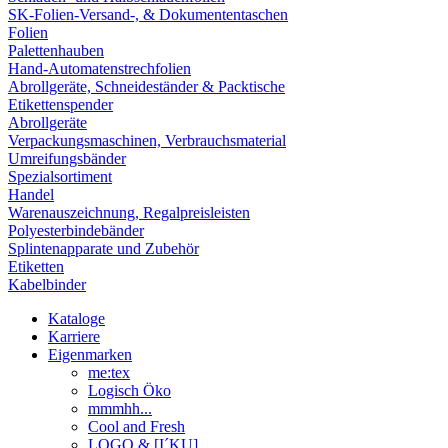
SK-Folien-Versand-, & Dokumententaschen
Folien
Palettenhauben
Hand-Automatenstrechfolien
Abrollgeräte, Schneideständer & Packtische
Etikettenspender
Abrollgeräte
Verpackungsmaschinen, Verbrauchsmaterial
Umreifungsbänder
Spezialsortiment
Handel
Warenauszeichnung, Regalpreisleisten
Polyesterbindebänder
Splintenapparate und Zubehör
Etiketten
Kabelbinder
Kataloge
Karriere
Eigenmarken
me:tex
Logisch Öko
mmmhh...
Cool and Fresh
LOGO & [I´KU]