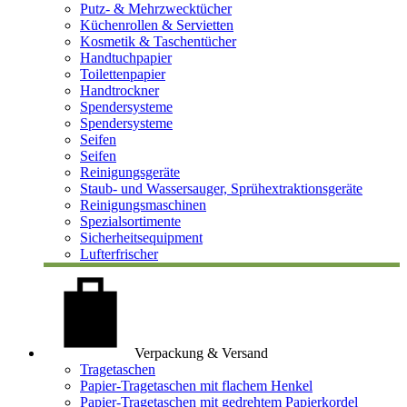
Putz- & Mehrzwecktücher
Küchenrollen & Servietten
Kosmetik & Taschentücher
Handtuchpapier
Toilettenpapier
Handtrockner
Spendersysteme
Spendersysteme
Seifen
Seifen
Reinigungsgeräte
Staub- und Wassersauger, Sprühextraktionsgeräte
Reinigungsmaschinen
Spezialsortimente
Sicherheitsequipment
Lufterfrischer
Verpackung & Versand
Tragetaschen
Papier-Tragetaschen mit flachem Henkel
Papier-Tragetaschen mit gedrehtem Papierkordel