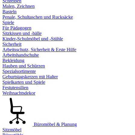
Schreiben
Malen, Zeichnen
Basteln
Penale, Schultaschen und Rucksäcke
Spiele
Für Pädagogen
Sitzkissen und -bälle
Kinder-Schulmöbel und -Stühle
Sicherheit
Arbeitsschutz, Sicherheit & Erste Hilfe
Arbeitshandschuhe
Bekleidung
Hauben und Schürzen
Spezialsortimente
Geburtstagskerzen mit Halter
Spielkarten und Spiele
Festutensilien
Weihnachtsdekor
Büromöbel & Planung
Sitzmöbel