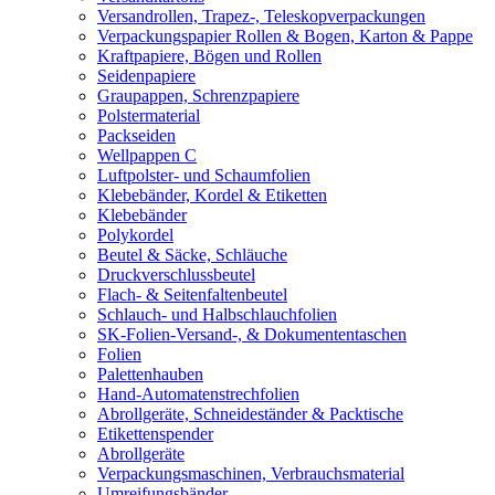
Versandrollen, Trapez-, Teleskopverpackungen
Verpackungspapier Rollen & Bogen, Karton & Pappe
Kraftpapiere, Bögen und Rollen
Seidenpapiere
Graupappen, Schrenzpapiere
Polstermaterial
Packseiden
Wellpappen C
Luftpolster- und Schaumfolien
Klebebänder, Kordel & Etiketten
Klebebänder
Polykordel
Beutel & Säcke, Schläuche
Druckverschlussbeutel
Flach- & Seitenfaltenbeutel
Schlauch- und Halbschlauchfolien
SK-Folien-Versand-, & Dokumententaschen
Folien
Palettenhauben
Hand-Automatenstrechfolien
Abrollgeräte, Schneideständer & Packtische
Etikettenspender
Abrollgeräte
Verpackungsmaschinen, Verbrauchsmaterial
Umreifungsbänder