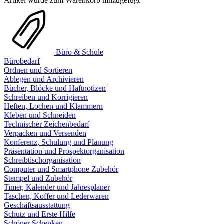
Artikel wurde zum Warenkorb hinzugefügt
Büro & Schule
Bürobedarf
Ordnen und Sortieren
Ablegen und Archivieren
Bücher, Blöcke und Haftnotizen
Schreiben und Korrigieren
Heften, Lochen und Klammern
Kleben und Schneiden
Technischer Zeichenbedarf
Verpacken und Versenden
Konferenz, Schulung und Planung
Präsentation und Prospektorganisation
Schreibtischorganisation
Computer und Smartphone Zubehör
Stempel und Zubehör
Timer, Kalender und Jahresplaner
Taschen, Koffer und Lederwaren
Geschäftsausstattung
Schutz und Erste Hilfe
Schöner Schenken