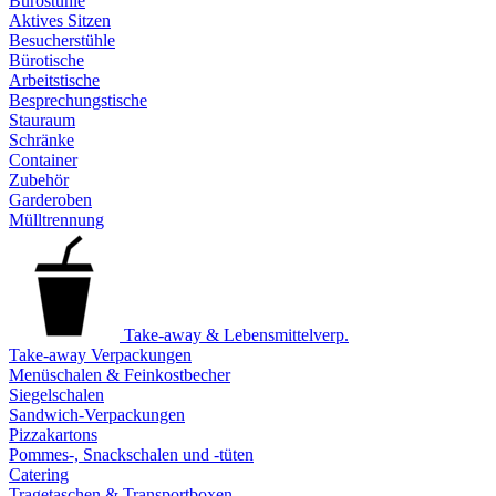
Bürostühle
Aktives Sitzen
Besucherstühle
Bürotische
Arbeitstische
Besprechungstische
Stauraum
Schränke
Container
Zubehör
Garderoben
Mülltrennung
Take-away & Lebensmittelverp.
Take-away Verpackungen
Menüschalen & Feinkostbecher
Siegelschalen
Sandwich-Verpackungen
Pizzakartons
Pommes-, Snackschalen und -tüten
Catering
Tragetaschen & Transportboxen