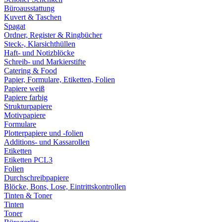
Büroausstattung
Kuvert & Taschen
Spagat
Ordner, Register & Ringbücher
Steck-, Klarsichthüllen
Haft- und Notizblöcke
Schreib- und Markierstifte
Catering & Food
Papier, Formulare, Etiketten, Folien
Papiere weiß
Papiere farbig
Strukturpapiere
Motivpapiere
Formulare
Plotterpapiere und -folien
Additions- und Kassarollen
Etiketten
Etiketten PCL3
Folien
Durchschreibpapiere
Blöcke, Bons, Lose, Eintrittskontrollen
Tinten & Toner
Tinten
Toner