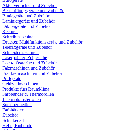
Bürogeräte
Aktenvernichter und Zubehör
Beschriftungsgeräte und Zubehör
Bindegeräte und Zubehör
Laminiergeräte und Zubehör
Diktiergeräte und Zubehör
Rechner
Schreibmaschinen
Drucker, Multifunktionsgeräte und Zubehör
Telefaxgeräte und Zubehör
Schneidemaschinen
Laserpointer, Zeigestäbe
Loch-, Ösgeräte und Zubehör
Falzmaschinen und Zubehör
Frankiermaschinen und Zubehör
Prüfgeräte
Geldzählmaschinen
Produkte fürs Raumklima
Farbbänder & Thermorollen
Thermotransferrollen
Speichermedien
Farbbänder
Zubehör
Schulbedarf
Hefte, Einbände