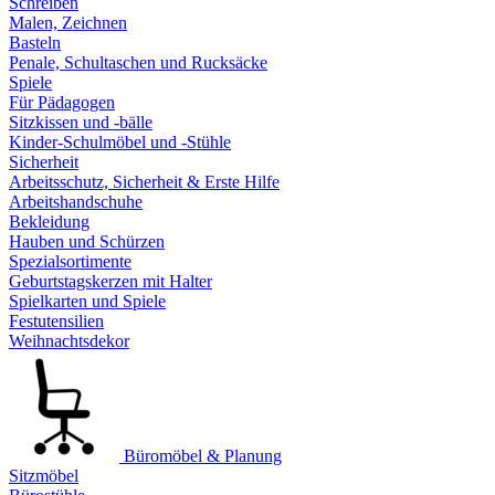
Schreiben
Malen, Zeichnen
Basteln
Penale, Schultaschen und Rucksäcke
Spiele
Für Pädagogen
Sitzkissen und -bälle
Kinder-Schulmöbel und -Stühle
Sicherheit
Arbeitsschutz, Sicherheit & Erste Hilfe
Arbeitshandschuhe
Bekleidung
Hauben und Schürzen
Spezialsortimente
Geburtstagskerzen mit Halter
Spielkarten und Spiele
Festutensilien
Weihnachtsdekor
Büromöbel & Planung
Sitzmöbel