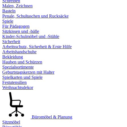
Schreiben
Malen, Zeichnen
Basteln
Penale, Schultaschen und Rucksäcke
Spiele
Für Pädagogen
Sitzkissen und -bälle
Kinder-Schulmöbel und -Stühle
Sicherheit
Arbeitsschutz, Sicherheit & Erste Hilfe
Arbeitshandschuhe
Bekleidung
Hauben und Schürzen
Spezialsortimente
Geburtstagskerzen mit Halter
Spielkarten und Spiele
Festutensilien
Weihnachtsdekor
Büromöbel & Planung
Sitzmöbel