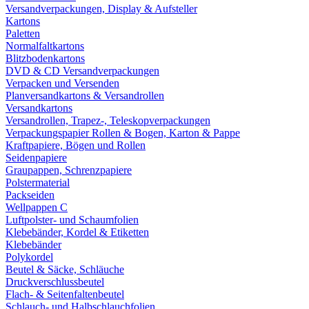
Versandverpackungen, Display & Aufsteller
Kartons
Paletten
Normalfaltkartons
Blitzbodenkartons
DVD & CD Versandverpackungen
Verpacken und Versenden
Planversandkartons & Versandrollen
Versandkartons
Versandrollen, Trapez-, Teleskopverpackungen
Verpackungspapier Rollen & Bogen, Karton & Pappe
Kraftpapiere, Bögen und Rollen
Seidenpapiere
Graupappen, Schrenzpapiere
Polstermaterial
Packseiden
Wellpappen C
Luftpolster- und Schaumfolien
Klebebänder, Kordel & Etiketten
Klebebänder
Polykordel
Beutel & Säcke, Schläuche
Druckverschlussbeutel
Flach- & Seitenfaltenbeutel
Schlauch- und Halbschlauchfolien