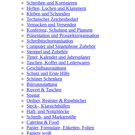
Schreiben und Korrigieren
Heften, Lochen und Klammern
Kleben und Schneiden
Technischer Zeichenbedarf
Verpacken und Versenden
Konferenz, Schulung und Planung
Präsentation und Prospektorganisation
Schreibtischorganisation
Computer und Smartphone Zubehör
Stempel und Zubehör
Timer, Kalender und Jahresplaner
Taschen, Koffer und Lederwaren
Geschäftsausstattung
Schutz und Erste Hilfe
Schöner Schenken
Büroausstattung
Kuvert & Taschen
Spagat
Ordner, Register & Ringbücher
Steck-, Klarsichthüllen
Haft- und Notizblöcke
Schreib- und Markierstifte
Catering & Food
Papier, Formulare, Etiketten, Folien
Papiere weiß