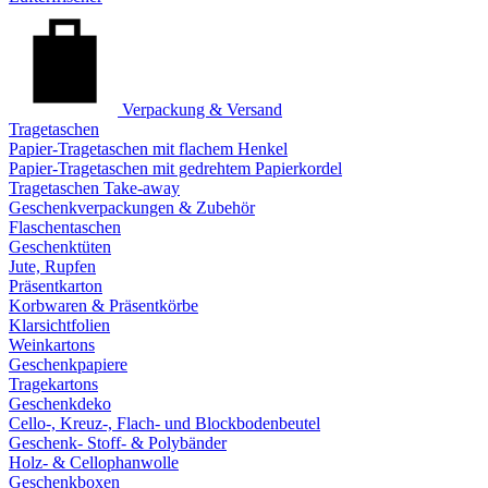
Verpackung & Versand
Tragetaschen
Papier-Tragetaschen mit flachem Henkel
Papier-Tragetaschen mit gedrehtem Papierkordel
Tragetaschen Take-away
Geschenkverpackungen & Zubehör
Flaschentaschen
Geschenktüten
Jute, Rupfen
Präsentkarton
Korbwaren & Präsentkörbe
Klarsichtfolien
Weinkartons
Geschenkpapiere
Tragekartons
Geschenkdeko
Cello-, Kreuz-, Flach- und Blockbodenbeutel
Geschenk- Stoff- & Polybänder
Holz- & Cellophanwolle
Geschenkboxen