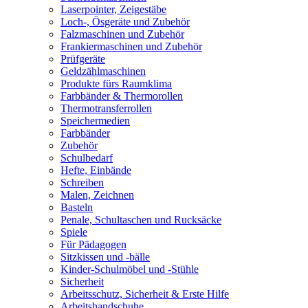
Laserpointer, Zeigestäbe
Loch-, Ösgeräte und Zubehör
Falzmaschinen und Zubehör
Frankiermaschinen und Zubehör
Prüfgeräte
Geldzählmaschinen
Produkte fürs Raumklima
Farbbänder & Thermorollen
Thermotransferrollen
Speichermedien
Farbbänder
Zubehör
Schulbedarf
Hefte, Einbände
Schreiben
Malen, Zeichnen
Basteln
Penale, Schultaschen und Rucksäcke
Spiele
Für Pädagogen
Sitzkissen und -bälle
Kinder-Schulmöbel und -Stühle
Sicherheit
Arbeitsschutz, Sicherheit & Erste Hilfe
Arbeitshandschuhe