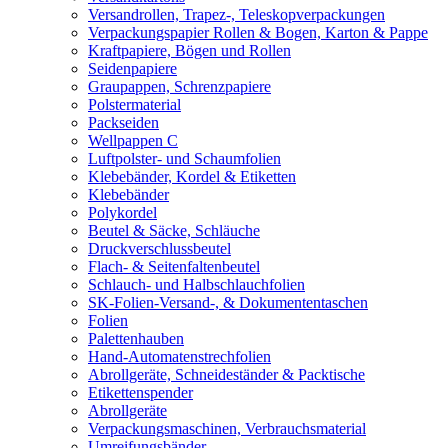
Versandrollen, Trapez-, Teleskopverpackungen
Verpackungspapier Rollen & Bogen, Karton & Pappe
Kraftpapiere, Bögen und Rollen
Seidenpapiere
Graupappen, Schrenzpapiere
Polstermaterial
Packseiden
Wellpappen C
Luftpolster- und Schaumfolien
Klebebänder, Kordel & Etiketten
Klebebänder
Polykordel
Beutel & Säcke, Schläuche
Druckverschlussbeutel
Flach- & Seitenfaltenbeutel
Schlauch- und Halbschlauchfolien
SK-Folien-Versand-, & Dokumententaschen
Folien
Palettenhauben
Hand-Automatenstrechfolien
Abrollgeräte, Schneideständer & Packtische
Etikettenspender
Abrollgeräte
Verpackungsmaschinen, Verbrauchsmaterial
Umreifungsbänder