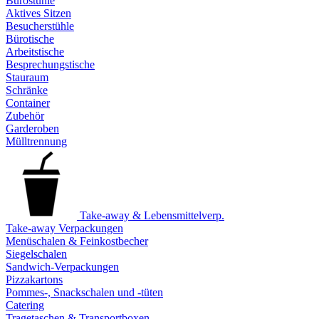
Bürostühle
Aktives Sitzen
Besucherstühle
Bürotische
Arbeitstische
Besprechungstische
Stauraum
Schränke
Container
Zubehör
Garderoben
Mülltrennung
Take-away & Lebensmittelverp.
Take-away Verpackungen
Menüschalen & Feinkostbecher
Siegelschalen
Sandwich-Verpackungen
Pizzakartons
Pommes-, Snackschalen und -tüten
Catering
Tragetaschen & Transportboxen