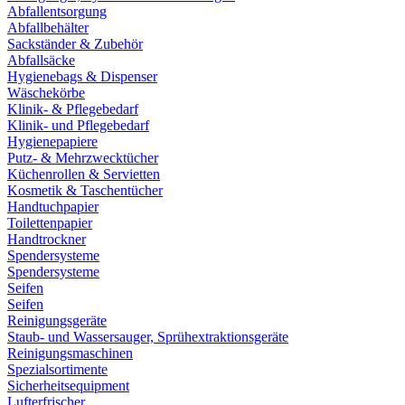
Abfallentsorgung
Abfallbehälter
Sackständer & Zubehör
Abfallsäcke
Hygienebags & Dispenser
Wäschekörbe
Klinik- & Pflegebedarf
Klinik- und Pflegebedarf
Hygienepapiere
Putz- & Mehrzwecktücher
Küchenrollen & Servietten
Kosmetik & Taschentücher
Handtuchpapier
Toilettenpapier
Handtrockner
Spendersysteme
Spendersysteme
Seifen
Seifen
Reinigungsgeräte
Staub- und Wassersauger, Sprühextraktionsgeräte
Reinigungsmaschinen
Spezialsortimente
Sicherheitsequipment
Lufterfrischer