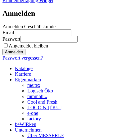
Kundenbefragung Widget
Anmelden
Anmelden Geschäftskunde
Email
Passwort
Angemeldet bleiben
Anmelden
Passwort vergessen?
Kataloge
Karriere
Eigenmarken
me:tex
Logisch Öko
mmmhh...
Cool and Fresh
LOGO & [I´KU]
e-one
factory
beWIRken
Unternehmen
Über MESSERLE