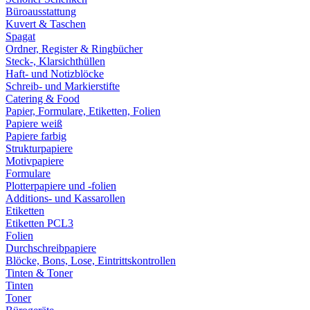
Büroausstattung
Kuvert & Taschen
Spagat
Ordner, Register & Ringbücher
Steck-, Klarsichthüllen
Haft- und Notizblöcke
Schreib- und Markierstifte
Catering & Food
Papier, Formulare, Etiketten, Folien
Papiere weiß
Papiere farbig
Strukturpapiere
Motivpapiere
Formulare
Plotterpapiere und -folien
Additions- und Kassarollen
Etiketten
Etiketten PCL3
Folien
Durchschreibpapiere
Blöcke, Bons, Lose, Eintrittskontrollen
Tinten & Toner
Tinten
Toner