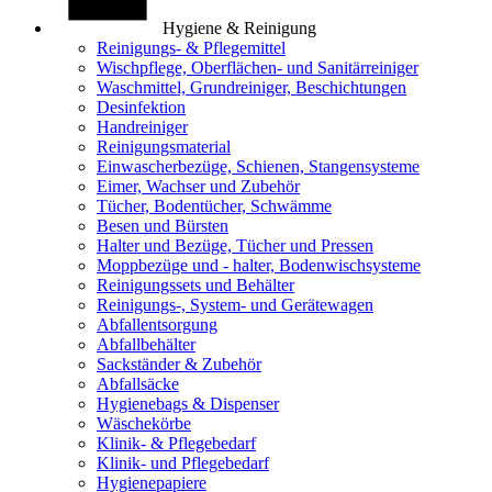
Hygiene & Reinigung
Reinigungs- & Pflegemittel
Wischpflege, Oberflächen- und Sanitärreiniger
Waschmittel, Grundreiniger, Beschichtungen
Desinfektion
Handreiniger
Reinigungsmaterial
Einwascherbezüge, Schienen, Stangensysteme
Eimer, Wachser und Zubehör
Tücher, Bodentücher, Schwämme
Besen und Bürsten
Halter und Bezüge, Tücher und Pressen
Moppbezüge und - halter, Bodenwischsysteme
Reinigungssets und Behälter
Reinigungs-, System- und Gerätewagen
Abfallentsorgung
Abfallbehälter
Sackständer & Zubehör
Abfallsäcke
Hygienebags & Dispenser
Wäschekörbe
Klinik- & Pflegebedarf
Klinik- und Pflegebedarf
Hygienepapiere