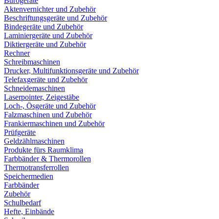
Bürogeräte
Aktenvernichter und Zubehör
Beschriftungsgeräte und Zubehör
Bindegeräte und Zubehör
Laminiergeräte und Zubehör
Diktiergeräte und Zubehör
Rechner
Schreibmaschinen
Drucker, Multifunktionsgeräte und Zubehör
Telefaxgeräte und Zubehör
Schneidemaschinen
Laserpointer, Zeigestäbe
Loch-, Ösgeräte und Zubehör
Falzmaschinen und Zubehör
Frankiermaschinen und Zubehör
Prüfgeräte
Geldzählmaschinen
Produkte fürs Raumklima
Farbbänder & Thermorollen
Thermotransferrollen
Speichermedien
Farbbänder
Zubehör
Schulbedarf
Hefte, Einbände