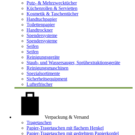
Putz- & Mehrzwecktücher
Küchenrollen & Servietten
Kosmetik & Taschentücher
Handtuchpapier
Toilettenpapier
Handtrockner
Spendersysteme
Spendersysteme
Seifen
Seifen
Reinigungsgeräte
Staub- und Wassersauger, Sprühextraktionsgeräte
Reinigungsmaschinen
Spezialsortimente
Sicherheitsequipment
Lufterfrischer
Verpackung & Versand
Tragetaschen
Papier-Tragetaschen mit flachem Henkel
Papier-Tragetaschen mit gedrehtem Papierkordel