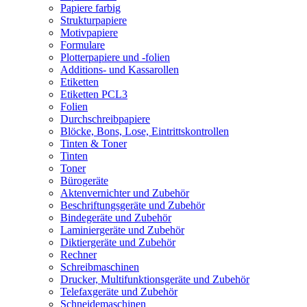
Papiere farbig
Strukturpapiere
Motivpapiere
Formulare
Plotterpapiere und -folien
Additions- und Kassarollen
Etiketten
Etiketten PCL3
Folien
Durchschreibpapiere
Blöcke, Bons, Lose, Eintrittskontrollen
Tinten & Toner
Tinten
Toner
Bürogeräte
Aktenvernichter und Zubehör
Beschriftungsgeräte und Zubehör
Bindegeräte und Zubehör
Laminiergeräte und Zubehör
Diktiergeräte und Zubehör
Rechner
Schreibmaschinen
Drucker, Multifunktionsgeräte und Zubehör
Telefaxgeräte und Zubehör
Schneidemaschinen