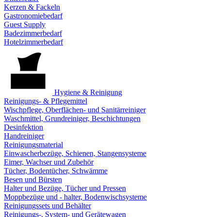
Kerzen & Fackeln
Gastronomiebedarf
Guest Supply
Badezimmerbedarf
Hotelzimmerbedarf
Hygiene & Reinigung
Reinigungs- & Pflegemittel
Wischpflege, Oberflächen- und Sanitärreiniger
Waschmittel, Grundreiniger, Beschichtungen
Desinfektion
Handreiniger
Reinigungsmaterial
Einwascherbezüge, Schienen, Stangensysteme
Eimer, Wachser und Zubehör
Tücher, Bodentücher, Schwämme
Besen und Bürsten
Halter und Bezüge, Tücher und Pressen
Moppbezüge und - halter, Bodenwischsysteme
Reinigungssets und Behälter
Reinigungs-, System- und Gerätewagen