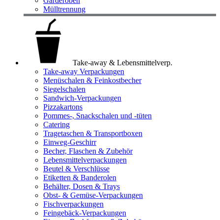
Garderoben
Mülltrennung
Take-away & Lebensmittelverp.
Take-away Verpackungen
Menüschalen & Feinkostbecher
Siegelschalen
Sandwich-Verpackungen
Pizzakartons
Pommes-, Snackschalen und -tüten
Catering
Tragetaschen & Transportboxen
Einweg-Geschirr
Becher, Flaschen & Zubehör
Lebensmittelverpackungen
Beutel & Verschlüsse
Etiketten & Banderolen
Behälter, Dosen & Trays
Obst- & Gemüse-Verpackungen
Fischverpackungen
Feingebäck-Verpackungen