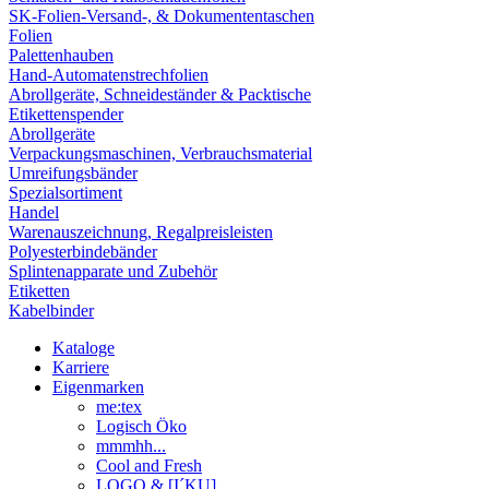
SK-Folien-Versand-, & Dokumententaschen
Folien
Palettenhauben
Hand-Automatenstrechfolien
Abrollgeräte, Schneideständer & Packtische
Etikettenspender
Abrollgeräte
Verpackungsmaschinen, Verbrauchsmaterial
Umreifungsbänder
Spezialsortiment
Handel
Warenauszeichnung, Regalpreisleisten
Polyesterbindebänder
Splintenapparate und Zubehör
Etiketten
Kabelbinder
Kataloge
Karriere
Eigenmarken
me:tex
Logisch Öko
mmmhh...
Cool and Fresh
LOGO & [I´KU]