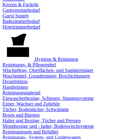
Kerzen & Fackeln
Gastronomiebedarf
Guest Supply
Badezimmerbedarf
Hotelzimmerbedarf
Hygiene & Reinigung
Reinigungs- & Pflegemittel
Wischpflege, Oberflächen- und Sanitärreiniger
Waschmittel, Grundreiniger, Beschichtungen
Desinfektion
Handreiniger
Reinigungsmaterial
Einwascherbezüge, Schienen, Stangensysteme
Eimer, Wachser und Zubehör
Tücher, Bodentücher, Schwämme
Besen und Bürsten
Halter und Bezüge, Tücher und Pressen
Moppbezüge und - halter, Bodenwischsysteme
Reinigungssets und Behälter
Reinigungs-, System- und Gerätewagen