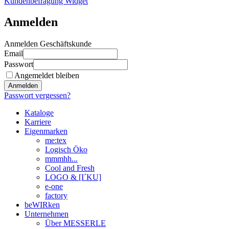
Kundenbefragung Widget
Anmelden
Anmelden Geschäftskunde
Email
Passwort
Angemeldet bleiben
Anmelden
Passwort vergessen?
Kataloge
Karriere
Eigenmarken
me:tex
Logisch Öko
mmmhh...
Cool and Fresh
LOGO & [I´KU]
e-one
factory
beWIRken
Unternehmen
Über MESSERLE