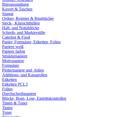
Büroausstattung
Kuvert & Taschen
Spagat
Ordner, Register & Ringbücher
Steck-, Klarsichthüllen
Haft- und Notizblöcke
Schreib- und Markierstifte
Catering & Food
Papier, Formulare, Etiketten, Folien
Papiere weiß
Papiere farbig
Strukturpapiere
Motivpapiere
Formulare
Plotterpapiere und -folien
Additions- und Kassarollen
Etiketten
Etiketten PCL3
Folien
Durchschreibpapiere
Blöcke, Bons, Lose, Eintrittskontrollen
Tinten & Toner
Tinten
Toner