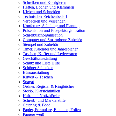
Schreiben und Korrigieren
Heften, Lochen und Klammern
Kleben und Schneiden
Technischer Zeichenbedarf
Verpacken und Versenden
Konferenz, Schulung und Planung
Präsentation und Prospektorganisation
Schreibtischorganisation
Computer und Smartphone Zubehör
Stempel und Zubehör
Timer, Kalender und Jahresplaner
Taschen, Koffer und Lederwaren
Geschäftsausstattung
Schutz und Erste Hilfe
Schöner Schenken
Büroausstattung
Kuvert & Taschen
Spagat
Ordner, Register & Ringbücher
Steck-, Klarsichthüllen
Haft- und Notizblöcke
Schreib- und Markierstifte
Catering & Food
Papier, Formulare, Etiketten, Folien
Papiere weiß