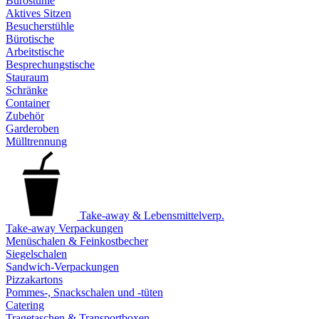
Bürostühle
Aktives Sitzen
Besucherstühle
Bürotische
Arbeitstische
Besprechungstische
Stauraum
Schränke
Container
Zubehör
Garderoben
Mülltrennung
Take-away & Lebensmittelverp.
Take-away Verpackungen
Menüschalen & Feinkostbecher
Siegelschalen
Sandwich-Verpackungen
Pizzakartons
Pommes-, Snackschalen und -tüten
Catering
Tragetaschen & Transportboxen