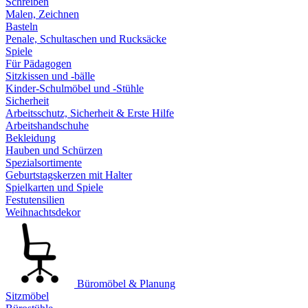
Schreiben
Malen, Zeichnen
Basteln
Penale, Schultaschen und Rucksäcke
Spiele
Für Pädagogen
Sitzkissen und -bälle
Kinder-Schulmöbel und -Stühle
Sicherheit
Arbeitsschutz, Sicherheit & Erste Hilfe
Arbeitshandschuhe
Bekleidung
Hauben und Schürzen
Spezialsortimente
Geburtstagskerzen mit Halter
Spielkarten und Spiele
Festutensilien
Weihnachtsdekor
Büromöbel & Planung
Sitzmöbel