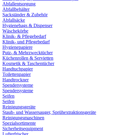
Abfallentsorgung
Abfallbehälter
Sackständer & Zubehör
Abfallsäcke
Hygienebags & Dispenser
Wäschekörbe
Klinik- & Pflegebedarf
Klinik- und Pflegebedarf
Hygienepapiere
Putz- & Mehrzwecktücher
Küchenrollen & Servietten
Kosmetik & Taschentücher
Handtuchpapier
Toilettenpapier
Handtrockner
Spendersysteme
Spendersysteme
Seifen
Seifen
Reinigungsgeräte
Staub- und Wassersauger, Sprühextraktionsgeräte
Reinigungsmaschinen
Spezialsortimente
Sicherheitsequipment
Lufterfrischer