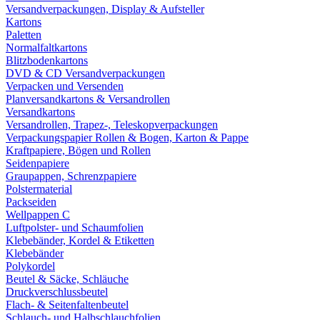
Versandverpackungen, Display & Aufsteller
Kartons
Paletten
Normalfaltkartons
Blitzbodenkartons
DVD & CD Versandverpackungen
Verpacken und Versenden
Planversandkartons & Versandrollen
Versandkartons
Versandrollen, Trapez-, Teleskopverpackungen
Verpackungspapier Rollen & Bogen, Karton & Pappe
Kraftpapiere, Bögen und Rollen
Seidenpapiere
Graupappen, Schrenzpapiere
Polstermaterial
Packseiden
Wellpappen C
Luftpolster- und Schaumfolien
Klebebänder, Kordel & Etiketten
Klebebänder
Polykordel
Beutel & Säcke, Schläuche
Druckverschlussbeutel
Flach- & Seitenfaltenbeutel
Schlauch- und Halbschlauchfolien