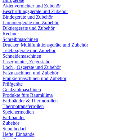
Bürogeräte
Aktenvernichter und Zubehör
Beschriftungsgeräte und Zubehör
Bindegeräte und Zubehör
Laminiergeräte und Zubehör
Diktiergeräte und Zubehör
Rechner
Schreibmaschinen
Drucker, Multifunktionsgeräte und Zubehör
Telefaxgeräte und Zubehör
Schneidemaschinen
Laserpointer, Zeigestäbe
Loch-, Ösgeräte und Zubehör
Falzmaschinen und Zubehör
Frankiermaschinen und Zubehör
Prüfgeräte
Geldzählmaschinen
Produkte fürs Raumklima
Farbbänder & Thermorollen
Thermotransferrollen
Speichermedien
Farbbänder
Zubehör
Schulbedarf
Hefte, Einbände