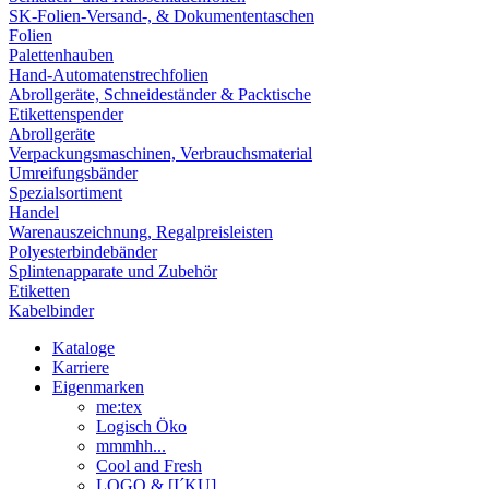
SK-Folien-Versand-, & Dokumententaschen
Folien
Palettenhauben
Hand-Automatenstrechfolien
Abrollgeräte, Schneideständer & Packtische
Etikettenspender
Abrollgeräte
Verpackungsmaschinen, Verbrauchsmaterial
Umreifungsbänder
Spezialsortiment
Handel
Warenauszeichnung, Regalpreisleisten
Polyesterbindebänder
Splintenapparate und Zubehör
Etiketten
Kabelbinder
Kataloge
Karriere
Eigenmarken
me:tex
Logisch Öko
mmmhh...
Cool and Fresh
LOGO & [I´KU]