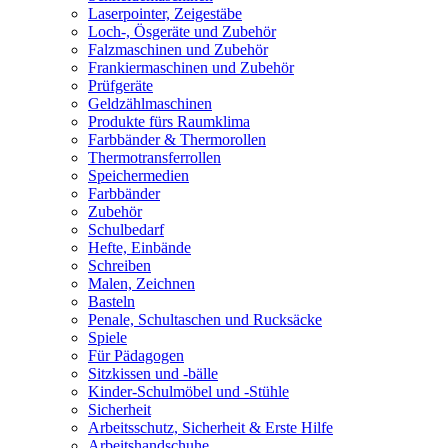
Laserpointer, Zeigestäbe
Loch-, Ösgeräte und Zubehör
Falzmaschinen und Zubehör
Frankiermaschinen und Zubehör
Prüfgeräte
Geldzählmaschinen
Produkte fürs Raumklima
Farbbänder & Thermorollen
Thermotransferrollen
Speichermedien
Farbbänder
Zubehör
Schulbedarf
Hefte, Einbände
Schreiben
Malen, Zeichnen
Basteln
Penale, Schultaschen und Rucksäcke
Spiele
Für Pädagogen
Sitzkissen und -bälle
Kinder-Schulmöbel und -Stühle
Sicherheit
Arbeitsschutz, Sicherheit & Erste Hilfe
Arbeitshandschuhe