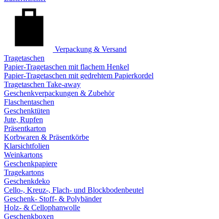
Verpackung & Versand
Tragetaschen
Papier-Tragetaschen mit flachem Henkel
Papier-Tragetaschen mit gedrehtem Papierkordel
Tragetaschen Take-away
Geschenkverpackungen & Zubehör
Flaschentaschen
Geschenktüten
Jute, Rupfen
Präsentkarton
Korbwaren & Präsentkörbe
Klarsichtfolien
Weinkartons
Geschenkpapiere
Tragekartons
Geschenkdeko
Cello-, Kreuz-, Flach- und Blockbodenbeutel
Geschenk- Stoff- & Polybänder
Holz- & Cellophanwolle
Geschenkboxen