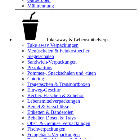
Garderoben
Mülltrennung
Take-away & Lebensmittelverp.
Take-away Verpackungen
Menüschalen & Feinkostbecher
Siegelschalen
Sandwich-Verpackungen
Pizzakartons
Pommes-, Snackschalen und -tüten
Catering
Tragetaschen & Transportboxen
Einweg-Geschirr
Becher, Flaschen & Zubehör
Lebensmittelverpackungen
Beutel & Verschlüsse
Etiketten & Banderolen
Behälter, Dosen & Trays
Obst- & Gemüse-Verpackungen
Fischverpackungen
Feingebäck-Verpackungen