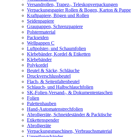
Versandrollen, Trapez-, Teleskopverpackungen
Verpackungspapier Rollen & Bogen, Karton & Pappe
Kraftpapiere, Bögen und Rollen
Seidenpapiere
Graupappen, Schrenzpapiere
Polstermaterial
Packseiden
Wellpappen C
Luftpolster- und Schaumfolien
Klebebänder, Kordel & Etiketten
Klebebänder
Polykordel
Beutel & Säcke, Schläuche
Druckverschlussbeutel
Flach- & Seitenfaltenbeutel
Schlauch- und Halbschlauchfolien
SK-Folien-Versand-, & Dokumententaschen
Folien
Palettenhauben
Hand-Automatenstrechfolien
Abrollgeräte, Schneideständer & Packtische
Etikettenspender
Abrollgeräte
Verpackungsmaschinen, Verbrauchsmaterial
Umreifungsbänder