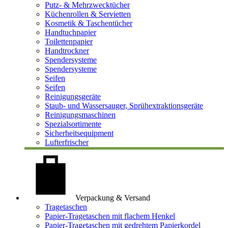
Putz- & Mehrzwecktücher
Küchenrollen & Servietten
Kosmetik & Taschentücher
Handtuchpapier
Toilettenpapier
Handtrockner
Spendersysteme
Spendersysteme
Seifen
Seifen
Reinigungsgeräte
Staub- und Wassersauger, Sprühextraktionsgeräte
Reinigungsmaschinen
Spezialsortimente
Sicherheitsequipment
Lufterfrischer
Verpackung & Versand
Tragetaschen
Papier-Tragetaschen mit flachem Henkel
Papier-Tragetaschen mit gedrehtem Papierkordel