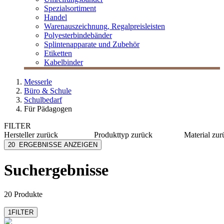
Spezialsortiment
Handel
Warenauszeichnung, Regalpreisleisten
Polyesterbindebänder
Splintenapparate und Zubehör
Etiketten
Kabelbinder
Messerle
Büro & Schule
Schulbedarf
Für Pädagogen
FILTER
Hersteller
zurück
Produkttyp
zurück
Material
zur
Avery Zweckform
Hefte
Papier
20
ERGEBNISSE ANZEIGEN
Brunnen
Kalender
Kunststo
Logo
Notizblöcke
Karton
Suchergebnisse
Lyra
Notizbücher
Metall
MESSERLE
Polyeste
mehr anzeigen
mehr anzeig
20 Produkte
1
FILTER