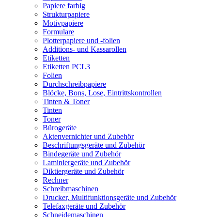
Papiere farbig
Strukturpapiere
Motivpapiere
Formulare
Plotterpapiere und -folien
Additions- und Kassarollen
Etiketten
Etiketten PCL3
Folien
Durchschreibpapiere
Blöcke, Bons, Lose, Eintrittskontrollen
Tinten & Toner
Tinten
Toner
Bürogeräte
Aktenvernichter und Zubehör
Beschriftungsgeräte und Zubehör
Bindegeräte und Zubehör
Laminiergeräte und Zubehör
Diktiergeräte und Zubehör
Rechner
Schreibmaschinen
Drucker, Multifunktionsgeräte und Zubehör
Telefaxgeräte und Zubehör
Schneidemaschinen