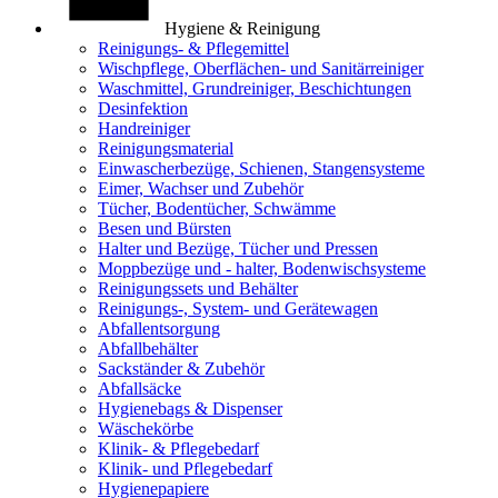
Hygiene & Reinigung
Reinigungs- & Pflegemittel
Wischpflege, Oberflächen- und Sanitärreiniger
Waschmittel, Grundreiniger, Beschichtungen
Desinfektion
Handreiniger
Reinigungsmaterial
Einwascherbezüge, Schienen, Stangensysteme
Eimer, Wachser und Zubehör
Tücher, Bodentücher, Schwämme
Besen und Bürsten
Halter und Bezüge, Tücher und Pressen
Moppbezüge und - halter, Bodenwischsysteme
Reinigungssets und Behälter
Reinigungs-, System- und Gerätewagen
Abfallentsorgung
Abfallbehälter
Sackständer & Zubehör
Abfallsäcke
Hygienebags & Dispenser
Wäschekörbe
Klinik- & Pflegebedarf
Klinik- und Pflegebedarf
Hygienepapiere