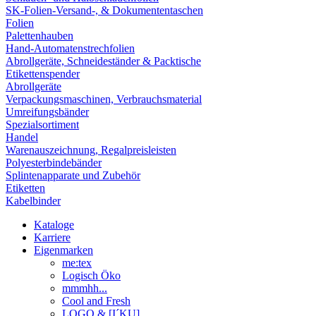
SK-Folien-Versand-, & Dokumententaschen
Folien
Palettenhauben
Hand-Automatenstrechfolien
Abrollgeräte, Schneideständer & Packtische
Etikettenspender
Abrollgeräte
Verpackungsmaschinen, Verbrauchsmaterial
Umreifungsbänder
Spezialsortiment
Handel
Warenauszeichnung, Regalpreisleisten
Polyesterbindebänder
Splintenapparate und Zubehör
Etiketten
Kabelbinder
Kataloge
Karriere
Eigenmarken
me:tex
Logisch Öko
mmmhh...
Cool and Fresh
LOGO & [I´KU]