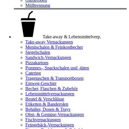
Garderoben
Mülltrennung
Take-away & Lebensmittelverp.
Take-away Verpackungen
Menüschalen & Feinkostbecher
Siegelschalen
Sandwich-Verpackungen
Pizzakartons
Pommes-, Snackschalen und -tüten
Catering
Tragetaschen & Transportboxen
Einweg-Geschirr
Becher, Flaschen & Zubehör
Lebensmittelverpackungen
Beutel & Verschlüsse
Etiketten & Banderolen
Behälter, Dosen & Trays
Obst- & Gemüse-Verpackungen
Fischverpackungen
Feingebäck-Verpackungen