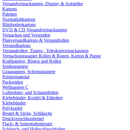
Versandverpackungen, Display & Aufsteller
Kartons
Paletten
Normalfaltkartons
Blitzbodenkartons
DVD & CD Versandverpackungen
Verpacken und Versenden
Planversandkartons & Versandrollen
Versandkartons
Versandrollen, Trapez-, Teleskopverpackungen
Verpackungspapier Rollen & Bogen, Karton & Pappe
Kraftpapiere, Bögen und Rollen
Seidenpapiere
Graupappen, Schrenzpapiere
Polstermaterial
Packseiden
Wellpappen C
Luftpolster- und Schaumfolien
Klebebänder, Kordel & Etiketten
Klebebänder
Polykordel
Beutel & Säcke, Schläuche
Druckverschlussbeutel
Flach- & Seitenfaltenbeutel
Schlauch- und Halbschlauchfolien