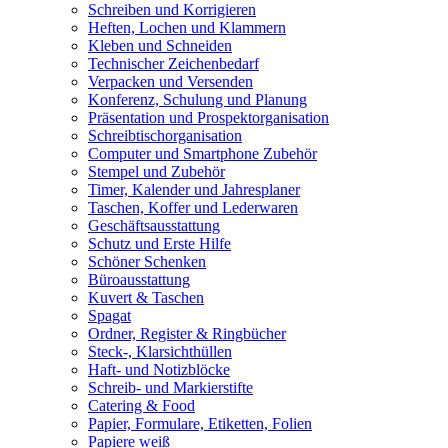
Schreiben und Korrigieren
Heften, Lochen und Klammern
Kleben und Schneiden
Technischer Zeichenbedarf
Verpacken und Versenden
Konferenz, Schulung und Planung
Präsentation und Prospektorganisation
Schreibtischorganisation
Computer und Smartphone Zubehör
Stempel und Zubehör
Timer, Kalender und Jahresplaner
Taschen, Koffer und Lederwaren
Geschäftsausstattung
Schutz und Erste Hilfe
Schöner Schenken
Büroausstattung
Kuvert & Taschen
Spagat
Ordner, Register & Ringbücher
Steck-, Klarsichthüllen
Haft- und Notizblöcke
Schreib- und Markierstifte
Catering & Food
Papier, Formulare, Etiketten, Folien
Papiere weiß