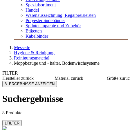
Spezialsortiment
Handel
Warenauszeichnung, Regalpreisleisten
Polyesterbindebänder
Splintenapparate und Zubehör
Etiketten
Kabelbinder
Messerle
Hygiene & Reinigung
Reinigungsmaterial
Moppbezüge und - halter, Bodenwischsysteme
FILTER
Hersteller
zurück
Material
zurück
Größe
zurüc
M Tex
Mikrofaser
Ø 508 
8
ERGEBNISSE ANZEIGEN
MESSERLE
Baumwolle
Ø 432 
Mobiloclean
Vlies
Ø 406 
Suchergebnisse
mehr anzeig
Numatic
TTS cleaning
8 Produkte
1
FILTER