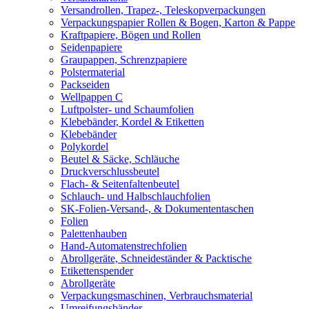
Versandrollen, Trapez-, Teleskopverpackungen
Verpackungspapier Rollen & Bogen, Karton & Pappe
Kraftpapiere, Bögen und Rollen
Seidenpapiere
Graupappen, Schrenzpapiere
Polstermaterial
Packseiden
Wellpappen C
Luftpolster- und Schaumfolien
Klebebänder, Kordel & Etiketten
Klebebänder
Polykordel
Beutel & Säcke, Schläuche
Druckverschlussbeutel
Flach- & Seitenfaltenbeutel
Schlauch- und Halbschlauchfolien
SK-Folien-Versand-, & Dokumententaschen
Folien
Palettenhauben
Hand-Automatenstrechfolien
Abrollgeräte, Schneideständer & Packtische
Etikettenspender
Abrollgeräte
Verpackungsmaschinen, Verbrauchsmaterial
Umreifungsbänder