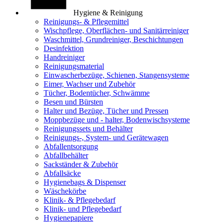
Hygiene & Reinigung
Reinigungs- & Pflegemittel
Wischpflege, Oberflächen- und Sanitärreiniger
Waschmittel, Grundreiniger, Beschichtungen
Desinfektion
Handreiniger
Reinigungsmaterial
Einwascherbezüge, Schienen, Stangensysteme
Eimer, Wachser und Zubehör
Tücher, Bodentücher, Schwämme
Besen und Bürsten
Halter und Bezüge, Tücher und Pressen
Moppbezüge und - halter, Bodenwischsysteme
Reinigungssets und Behälter
Reinigungs-, System- und Gerätewagen
Abfallentsorgung
Abfallbehälter
Sackständer & Zubehör
Abfallsäcke
Hygienebags & Dispenser
Wäschekörbe
Klinik- & Pflegebedarf
Klinik- und Pflegebedarf
Hygienepapiere