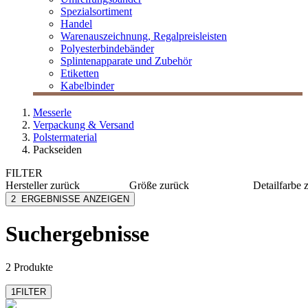
Spezialsortiment
Handel
Warenauszeichnung, Regalpreisleisten
Polyesterbindebänder
Splintenapparate und Zubehör
Etiketten
Kabelbinder
Messerle
Verpackung & Versand
Polstermaterial
Packseiden
FILTER
Hersteller
zurück
Größe
zurück
Detailfarbe
ColomPac
75 x 100
grau
2
ERGEBNISSE ANZEIGEN
MESSERLE
50 x 75
weiß
37 x 50
Suchergebnisse
2 Produkte
1
FILTER