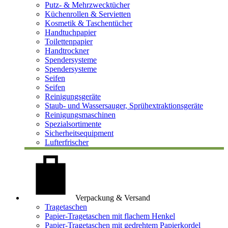
Putz- & Mehrzwecktücher
Küchenrollen & Servietten
Kosmetik & Taschentücher
Handtuchpapier
Toilettenpapier
Handtrockner
Spendersysteme
Spendersysteme
Seifen
Seifen
Reinigungsgeräte
Staub- und Wassersauger, Sprühextraktionsgeräte
Reinigungsmaschinen
Spezialsortimente
Sicherheitsequipment
Lufterfrischer
Verpackung & Versand
Tragetaschen
Papier-Tragetaschen mit flachem Henkel
Papier-Tragetaschen mit gedrehtem Papierkordel