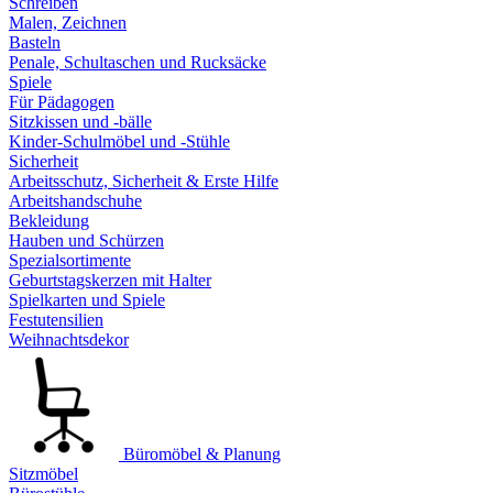
Schreiben
Malen, Zeichnen
Basteln
Penale, Schultaschen und Rucksäcke
Spiele
Für Pädagogen
Sitzkissen und -bälle
Kinder-Schulmöbel und -Stühle
Sicherheit
Arbeitsschutz, Sicherheit & Erste Hilfe
Arbeitshandschuhe
Bekleidung
Hauben und Schürzen
Spezialsortimente
Geburtstagskerzen mit Halter
Spielkarten und Spiele
Festutensilien
Weihnachtsdekor
Büromöbel & Planung
Sitzmöbel