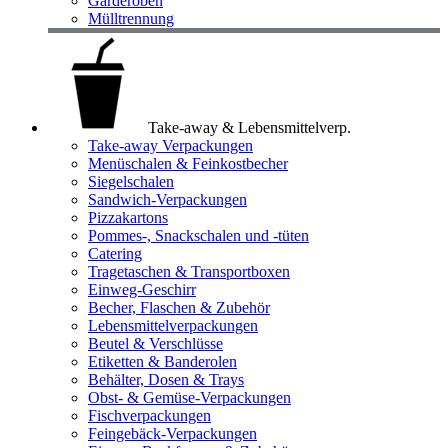
Garderoben
Mülltrennung
Take-away & Lebensmittelverp.
Take-away Verpackungen
Menüschalen & Feinkostbecher
Siegelschalen
Sandwich-Verpackungen
Pizzakartons
Pommes-, Snackschalen und -tüten
Catering
Tragetaschen & Transportboxen
Einweg-Geschirr
Becher, Flaschen & Zubehör
Lebensmittelverpackungen
Beutel & Verschlüsse
Etiketten & Banderolen
Behälter, Dosen & Trays
Obst- & Gemüse-Verpackungen
Fischverpackungen
Feingebäck-Verpackungen