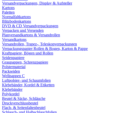
Versandverpackungen, Display & Aufsteller
Kartons
Paletten
Normalfaltkartons
Blitzbodenkartons
DVD & CD Versandverpackungen
Verpacken und Versenden
Planversandkartons & Versandrollen
Versandkartons
Versandrollen, Trapez-, Teleskopverpackungen
Verpackungspapier Rollen & Bogen, Karton & Pappe
Kraftpapiere, Bögen und Rollen
Seidenpapiere
Graupappen, Schrenzpapiere
Polstermaterial
Packseiden
Wellpappen C
Luftpolster- und Schaumfolien
Klebebänder, Kordel & Etiketten
Klebebänder
Polykordel
Beutel & Säcke, Schläuche
Druckverschlussbeutel
Flach- & Seitenfaltenbeutel
Schlauch- und Halbschlauchfolien