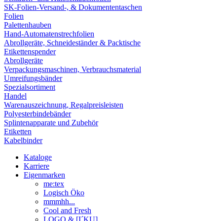
SK-Folien-Versand-, & Dokumententaschen
Folien
Palettenhauben
Hand-Automatenstrechfolien
Abrollgeräte, Schneideständer & Packtische
Etikettenspender
Abrollgeräte
Verpackungsmaschinen, Verbrauchsmaterial
Umreifungsbänder
Spezialsortiment
Handel
Warenauszeichnung, Regalpreisleisten
Polyesterbindebänder
Splintenapparate und Zubehör
Etiketten
Kabelbinder
Kataloge
Karriere
Eigenmarken
me:tex
Logisch Öko
mmmhh...
Cool and Fresh
LOGO & [I´KU]