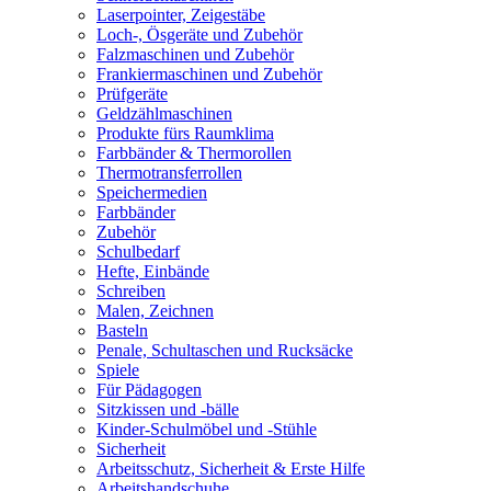
Laserpointer, Zeigestäbe
Loch-, Ösgeräte und Zubehör
Falzmaschinen und Zubehör
Frankiermaschinen und Zubehör
Prüfgeräte
Geldzählmaschinen
Produkte fürs Raumklima
Farbbänder & Thermorollen
Thermotransferrollen
Speichermedien
Farbbänder
Zubehör
Schulbedarf
Hefte, Einbände
Schreiben
Malen, Zeichnen
Basteln
Penale, Schultaschen und Rucksäcke
Spiele
Für Pädagogen
Sitzkissen und -bälle
Kinder-Schulmöbel und -Stühle
Sicherheit
Arbeitsschutz, Sicherheit & Erste Hilfe
Arbeitshandschuhe