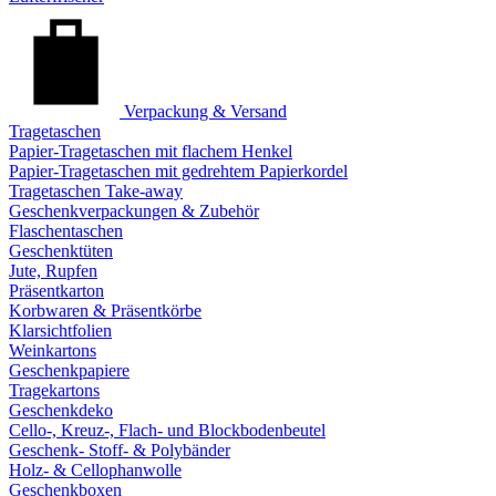
Verpackung & Versand
Tragetaschen
Papier-Tragetaschen mit flachem Henkel
Papier-Tragetaschen mit gedrehtem Papierkordel
Tragetaschen Take-away
Geschenkverpackungen & Zubehör
Flaschentaschen
Geschenktüten
Jute, Rupfen
Präsentkarton
Korbwaren & Präsentkörbe
Klarsichtfolien
Weinkartons
Geschenkpapiere
Tragekartons
Geschenkdeko
Cello-, Kreuz-, Flach- und Blockbodenbeutel
Geschenk- Stoff- & Polybänder
Holz- & Cellophanwolle
Geschenkboxen