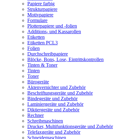
Papiere farbig
Strukturpapiere
Motivpapiere
Formulare
Plotterpapiere und -folien
Additions- und Kassarollen
Etiketten
Etiketten PCL3
Folien
Durchschreibpapiere
Blöcke, Bons, Lose, Eintrittskontrollen
Tinten & Toner
Tinten
Toner
Bürogeräte
Aktenvernichter und Zubehör
Beschriftungsgeräte und Zubehör
Bindegeräte und Zubehör
Laminiergeräte und Zubehör
Diktiergeräte und Zubehör
Rechner
Schreibmaschinen
Drucker, Multifunktionsgeräte und Zubehör
Telefaxgeräte und Zubehör
Schneidemaschinen