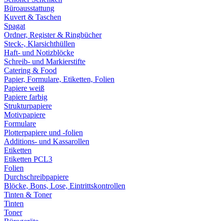
Büroausstattung
Kuvert & Taschen
Spagat
Ordner, Register & Ringbücher
Steck-, Klarsichthüllen
Haft- und Notizblöcke
Schreib- und Markierstifte
Catering & Food
Papier, Formulare, Etiketten, Folien
Papiere weiß
Papiere farbig
Strukturpapiere
Motivpapiere
Formulare
Plotterpapiere und -folien
Additions- und Kassarollen
Etiketten
Etiketten PCL3
Folien
Durchschreibpapiere
Blöcke, Bons, Lose, Eintrittskontrollen
Tinten & Toner
Tinten
Toner