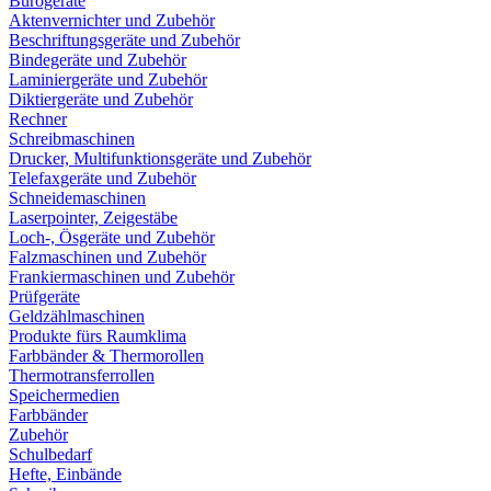
Bürogeräte
Aktenvernichter und Zubehör
Beschriftungsgeräte und Zubehör
Bindegeräte und Zubehör
Laminiergeräte und Zubehör
Diktiergeräte und Zubehör
Rechner
Schreibmaschinen
Drucker, Multifunktionsgeräte und Zubehör
Telefaxgeräte und Zubehör
Schneidemaschinen
Laserpointer, Zeigestäbe
Loch-, Ösgeräte und Zubehör
Falzmaschinen und Zubehör
Frankiermaschinen und Zubehör
Prüfgeräte
Geldzählmaschinen
Produkte fürs Raumklima
Farbbänder & Thermorollen
Thermotransferrollen
Speichermedien
Farbbänder
Zubehör
Schulbedarf
Hefte, Einbände