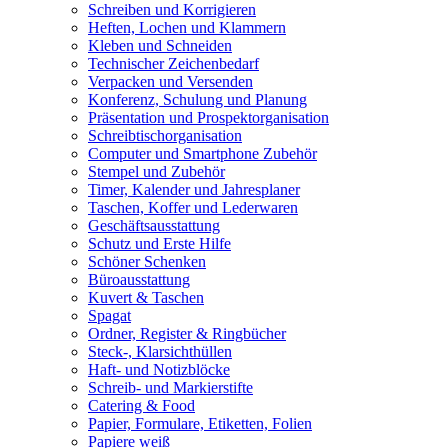
Schreiben und Korrigieren
Heften, Lochen und Klammern
Kleben und Schneiden
Technischer Zeichenbedarf
Verpacken und Versenden
Konferenz, Schulung und Planung
Präsentation und Prospektorganisation
Schreibtischorganisation
Computer und Smartphone Zubehör
Stempel und Zubehör
Timer, Kalender und Jahresplaner
Taschen, Koffer und Lederwaren
Geschäftsausstattung
Schutz und Erste Hilfe
Schöner Schenken
Büroausstattung
Kuvert & Taschen
Spagat
Ordner, Register & Ringbücher
Steck-, Klarsichthüllen
Haft- und Notizblöcke
Schreib- und Markierstifte
Catering & Food
Papier, Formulare, Etiketten, Folien
Papiere weiß