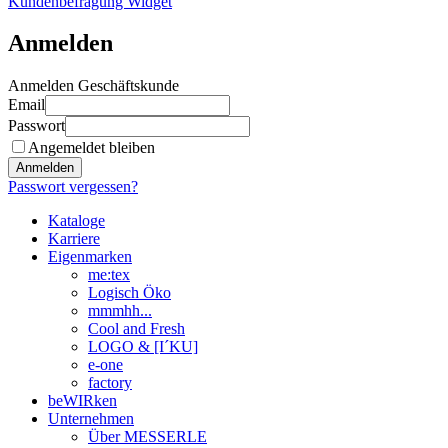
Kundenbefragung Widget
Anmelden
Anmelden Geschäftskunde
Email
Passwort
Angemeldet bleiben
Anmelden
Passwort vergessen?
Kataloge
Karriere
Eigenmarken
me:tex
Logisch Öko
mmmhh...
Cool and Fresh
LOGO & [I´KU]
e-one
factory
beWIRken
Unternehmen
Über MESSERLE