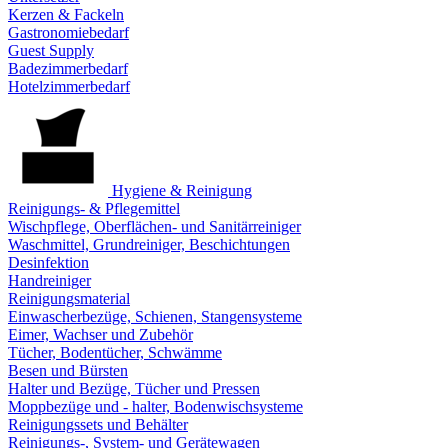
Kerzen & Fackeln
Gastronomiebedarf
Guest Supply
Badezimmerbedarf
Hotelzimmerbedarf
Hygiene & Reinigung
Reinigungs- & Pflegemittel
Wischpflege, Oberflächen- und Sanitärreiniger
Waschmittel, Grundreiniger, Beschichtungen
Desinfektion
Handreiniger
Reinigungsmaterial
Einwascherbezüge, Schienen, Stangensysteme
Eimer, Wachser und Zubehör
Tücher, Bodentücher, Schwämme
Besen und Bürsten
Halter und Bezüge, Tücher und Pressen
Moppbezüge und - halter, Bodenwischsysteme
Reinigungssets und Behälter
Reinigungs-, System- und Gerätewagen