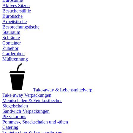
Bürostühle
Aktives Sitzen
Besucherstühle
Bürotische
Arbeitstische
Besprechungstische
Stauraum
Schränke
Container
Zubehör
Garderoben
Mülltrennung
Take-away & Lebensmittelverp.
Take-away Verpackungen
Menüschalen & Feinkostbecher
Siegelschalen
Sandwich-Verpackungen
Pizzakartons
Pommes-, Snackschalen und -tüten
Catering
Tragetaschen & Transportboxen