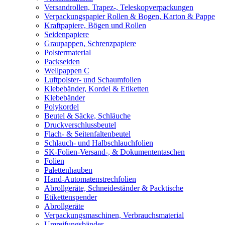
Versandrollen, Trapez-, Teleskopverpackungen
Verpackungspapier Rollen & Bogen, Karton & Pappe
Kraftpapiere, Bögen und Rollen
Seidenpapiere
Graupappen, Schrenzpapiere
Polstermaterial
Packseiden
Wellpappen C
Luftpolster- und Schaumfolien
Klebebänder, Kordel & Etiketten
Klebebänder
Polykordel
Beutel & Säcke, Schläuche
Druckverschlussbeutel
Flach- & Seitenfaltenbeutel
Schlauch- und Halbschlauchfolien
SK-Folien-Versand-, & Dokumententaschen
Folien
Palettenhauben
Hand-Automatenstrechfolien
Abrollgeräte, Schneideständer & Packtische
Etikettenspender
Abrollgeräte
Verpackungsmaschinen, Verbrauchsmaterial
Umreifungsbänder