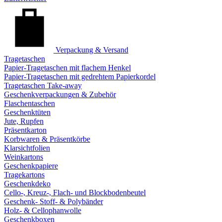
Verpackung & Versand
Tragetaschen
Papier-Tragetaschen mit flachem Henkel
Papier-Tragetaschen mit gedrehtem Papierkordel
Tragetaschen Take-away
Geschenkverpackungen & Zubehör
Flaschentaschen
Geschenktüten
Jute, Rupfen
Präsentkarton
Korbwaren & Präsentkörbe
Klarsichtfolien
Weinkartons
Geschenkpapiere
Tragekartons
Geschenkdeko
Cello-, Kreuz-, Flach- und Blockbodenbeutel
Geschenk- Stoff- & Polybänder
Holz- & Cellophanwolle
Geschenkboxen