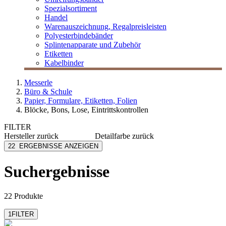
Spezialsortiment
Handel
Warenauszeichnung, Regalpreisleisten
Polyesterbindebänder
Splintenapparate und Zubehör
Etiketten
Kabelbinder
Messerle
Büro & Schule
Papier, Formulare, Etiketten, Folien
Blöcke, Bons, Lose, Eintrittskontrollen
FILTER
Hersteller
zurück
Detailfarbe
zurück
Avery Zweckform
blau
22
ERGEBNISSE ANZEIGEN
Omega
dunkelgrün
Sigel
eosin
Suchergebnisse
Wolf+Appenzeller
farblich sortiert
gelb
mehr anzeigen
22 Produkte
1
FILTER