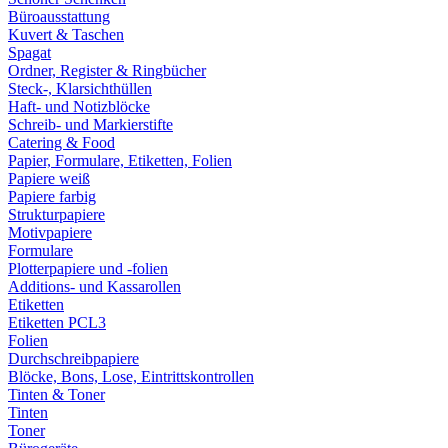
Büroausstattung
Kuvert & Taschen
Spagat
Ordner, Register & Ringbücher
Steck-, Klarsichthüllen
Haft- und Notizblöcke
Schreib- und Markierstifte
Catering & Food
Papier, Formulare, Etiketten, Folien
Papiere weiß
Papiere farbig
Strukturpapiere
Motivpapiere
Formulare
Plotterpapiere und -folien
Additions- und Kassarollen
Etiketten
Etiketten PCL3
Folien
Durchschreibpapiere
Blöcke, Bons, Lose, Eintrittskontrollen
Tinten & Toner
Tinten
Toner