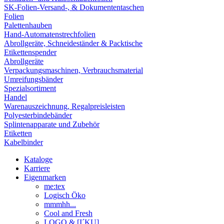
SK-Folien-Versand-, & Dokumententaschen
Folien
Palettenhauben
Hand-Automatenstrechfolien
Abrollgeräte, Schneideständer & Packtische
Etikettenspender
Abrollgeräte
Verpackungsmaschinen, Verbrauchsmaterial
Umreifungsbänder
Spezialsortiment
Handel
Warenauszeichnung, Regalpreisleisten
Polyesterbindebänder
Splintenapparate und Zubehör
Etiketten
Kabelbinder
Kataloge
Karriere
Eigenmarken
me:tex
Logisch Öko
mmmhh...
Cool and Fresh
LOGO & [I´KU]