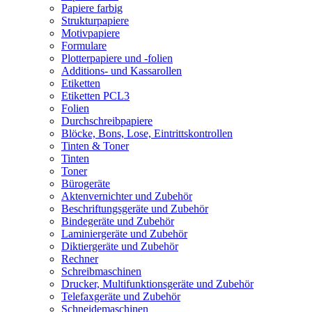
Papiere farbig
Strukturpapiere
Motivpapiere
Formulare
Plotterpapiere und -folien
Additions- und Kassarollen
Etiketten
Etiketten PCL3
Folien
Durchschreibpapiere
Blöcke, Bons, Lose, Eintrittskontrollen
Tinten & Toner
Tinten
Toner
Bürogeräte
Aktenvernichter und Zubehör
Beschriftungsgeräte und Zubehör
Bindegeräte und Zubehör
Laminiergeräte und Zubehör
Diktiergeräte und Zubehör
Rechner
Schreibmaschinen
Drucker, Multifunktionsgeräte und Zubehör
Telefaxgeräte und Zubehör
Schneidemaschinen