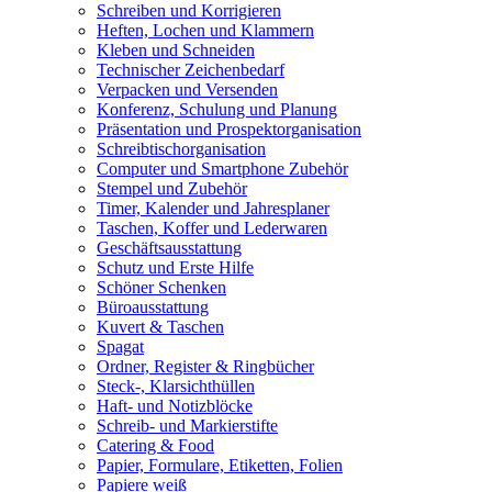
Schreiben und Korrigieren
Heften, Lochen und Klammern
Kleben und Schneiden
Technischer Zeichenbedarf
Verpacken und Versenden
Konferenz, Schulung und Planung
Präsentation und Prospektorganisation
Schreibtischorganisation
Computer und Smartphone Zubehör
Stempel und Zubehör
Timer, Kalender und Jahresplaner
Taschen, Koffer und Lederwaren
Geschäftsausstattung
Schutz und Erste Hilfe
Schöner Schenken
Büroausstattung
Kuvert & Taschen
Spagat
Ordner, Register & Ringbücher
Steck-, Klarsichthüllen
Haft- und Notizblöcke
Schreib- und Markierstifte
Catering & Food
Papier, Formulare, Etiketten, Folien
Papiere weiß