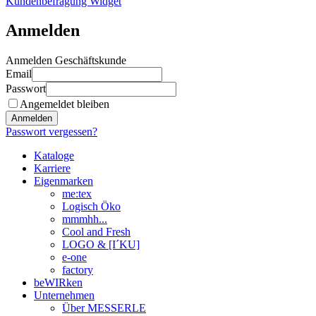
Kundenbefragung Widget
Anmelden
Anmelden Geschäftskunde
Email
Passwort
Angemeldet bleiben
Anmelden
Passwort vergessen?
Kataloge
Karriere
Eigenmarken
me:tex
Logisch Öko
mmmhh...
Cool and Fresh
LOGO & [I´KU]
e-one
factory
beWIRken
Unternehmen
Über MESSERLE