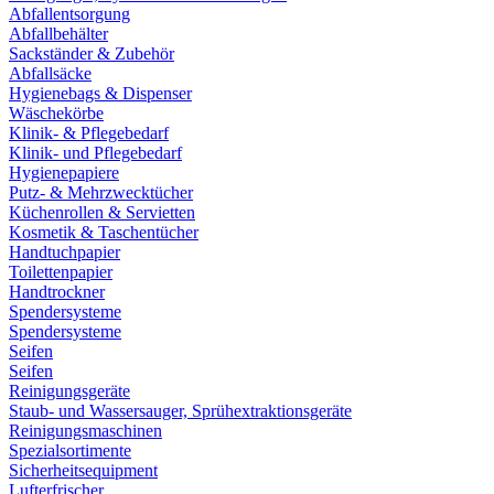
Abfallentsorgung
Abfallbehälter
Sackständer & Zubehör
Abfallsäcke
Hygienebags & Dispenser
Wäschekörbe
Klinik- & Pflegebedarf
Klinik- und Pflegebedarf
Hygienepapiere
Putz- & Mehrzwecktücher
Küchenrollen & Servietten
Kosmetik & Taschentücher
Handtuchpapier
Toilettenpapier
Handtrockner
Spendersysteme
Spendersysteme
Seifen
Seifen
Reinigungsgeräte
Staub- und Wassersauger, Sprühextraktionsgeräte
Reinigungsmaschinen
Spezialsortimente
Sicherheitsequipment
Lufterfrischer