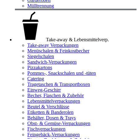
Garderoben
Mülltrennung
Take-away & Lebensmittelverp.
Take-away Verpackungen
Menüschalen & Feinkostbecher
Siegelschalen
Sandwich-Verpackungen
Pizzakartons
Pommes-, Snackschalen und -tüten
Catering
Tragetaschen & Transportboxen
Einweg-Geschirr
Becher, Flaschen & Zubehör
Lebensmittelverpackungen
Beutel & Verschlüsse
Etiketten & Banderolen
Behälter, Dosen & Trays
Obst- & Gemüse-Verpackungen
Fischverpackungen
Feingebäck-Verpackungen