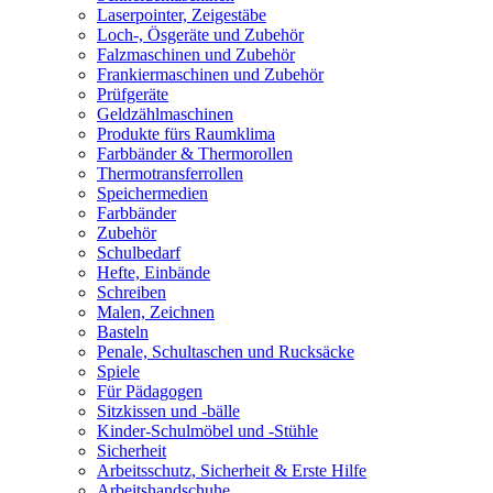
Laserpointer, Zeigestäbe
Loch-, Ösgeräte und Zubehör
Falzmaschinen und Zubehör
Frankiermaschinen und Zubehör
Prüfgeräte
Geldzählmaschinen
Produkte fürs Raumklima
Farbbänder & Thermorollen
Thermotransferrollen
Speichermedien
Farbbänder
Zubehör
Schulbedarf
Hefte, Einbände
Schreiben
Malen, Zeichnen
Basteln
Penale, Schultaschen und Rucksäcke
Spiele
Für Pädagogen
Sitzkissen und -bälle
Kinder-Schulmöbel und -Stühle
Sicherheit
Arbeitsschutz, Sicherheit & Erste Hilfe
Arbeitshandschuhe