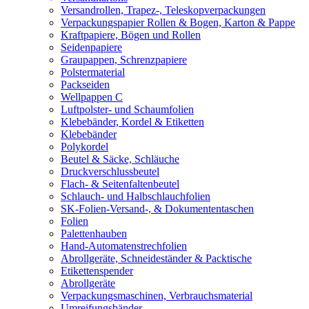
Versandrollen, Trapez-, Teleskopverpackungen
Verpackungspapier Rollen & Bogen, Karton & Pappe
Kraftpapiere, Bögen und Rollen
Seidenpapiere
Graupappen, Schrenzpapiere
Polstermaterial
Packseiden
Wellpappen C
Luftpolster- und Schaumfolien
Klebebänder, Kordel & Etiketten
Klebebänder
Polykordel
Beutel & Säcke, Schläuche
Druckverschlussbeutel
Flach- & Seitenfaltenbeutel
Schlauch- und Halbschlauchfolien
SK-Folien-Versand-, & Dokumententaschen
Folien
Palettenhauben
Hand-Automatenstrechfolien
Abrollgeräte, Schneideständer & Packtische
Etikettenspender
Abrollgeräte
Verpackungsmaschinen, Verbrauchsmaterial
Umreifungsbänder