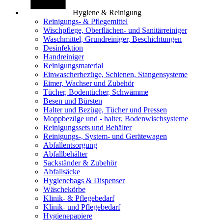
Hygiene & Reinigung
Reinigungs- & Pflegemittel
Wischpflege, Oberflächen- und Sanitärreiniger
Waschmittel, Grundreiniger, Beschichtungen
Desinfektion
Handreiniger
Reinigungsmaterial
Einwascherbezüge, Schienen, Stangensysteme
Eimer, Wachser und Zubehör
Tücher, Bodentücher, Schwämme
Besen und Bürsten
Halter und Bezüge, Tücher und Pressen
Moppbezüge und - halter, Bodenwischsysteme
Reinigungssets und Behälter
Reinigungs-, System- und Gerätewagen
Abfallentsorgung
Abfallbehälter
Sackständer & Zubehör
Abfallsäcke
Hygienebags & Dispenser
Wäschekörbe
Klinik- & Pflegebedarf
Klinik- und Pflegebedarf
Hygienepapiere