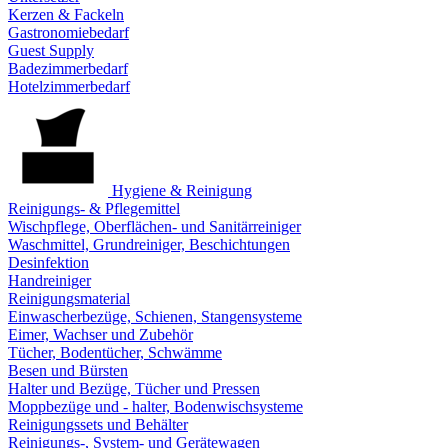
Kerzen & Fackeln
Gastronomiebedarf
Guest Supply
Badezimmerbedarf
Hotelzimmerbedarf
Hygiene & Reinigung
Reinigungs- & Pflegemittel
Wischpflege, Oberflächen- und Sanitärreiniger
Waschmittel, Grundreiniger, Beschichtungen
Desinfektion
Handreiniger
Reinigungsmaterial
Einwascherbezüge, Schienen, Stangensysteme
Eimer, Wachser und Zubehör
Tücher, Bodentücher, Schwämme
Besen und Bürsten
Halter und Bezüge, Tücher und Pressen
Moppbezüge und - halter, Bodenwischsysteme
Reinigungssets und Behälter
Reinigungs-, System- und Gerätewagen