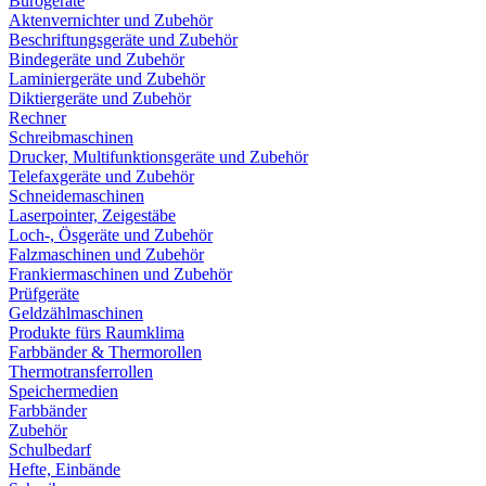
Bürogeräte
Aktenvernichter und Zubehör
Beschriftungsgeräte und Zubehör
Bindegeräte und Zubehör
Laminiergeräte und Zubehör
Diktiergeräte und Zubehör
Rechner
Schreibmaschinen
Drucker, Multifunktionsgeräte und Zubehör
Telefaxgeräte und Zubehör
Schneidemaschinen
Laserpointer, Zeigestäbe
Loch-, Ösgeräte und Zubehör
Falzmaschinen und Zubehör
Frankiermaschinen und Zubehör
Prüfgeräte
Geldzählmaschinen
Produkte fürs Raumklima
Farbbänder & Thermorollen
Thermotransferrollen
Speichermedien
Farbbänder
Zubehör
Schulbedarf
Hefte, Einbände