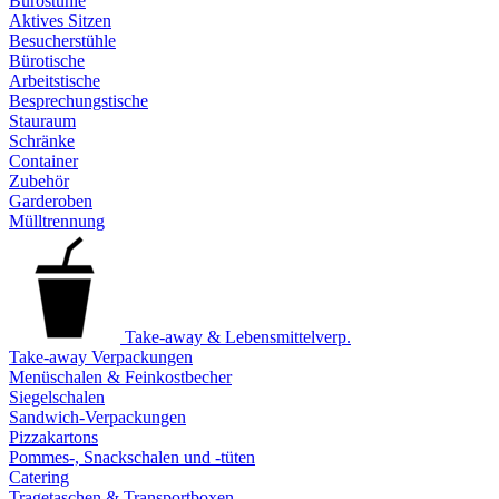
Bürostühle
Aktives Sitzen
Besucherstühle
Bürotische
Arbeitstische
Besprechungstische
Stauraum
Schränke
Container
Zubehör
Garderoben
Mülltrennung
Take-away & Lebensmittelverp.
Take-away Verpackungen
Menüschalen & Feinkostbecher
Siegelschalen
Sandwich-Verpackungen
Pizzakartons
Pommes-, Snackschalen und -tüten
Catering
Tragetaschen & Transportboxen