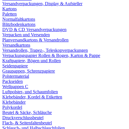
Versandverpackungen, Display & Aufsteller
Kartons
Paletten
Normalfaltkartons
Blitzbodenkartons
DVD & CD Versandverpackungen
Verpacken und Versenden
Planversandkartons & Versandrollen
Versandkartons
Versandrollen, Trapez-, Teleskopverpackungen
Verpackungspapier Rollen & Bogen, Karton & Pappe
Kraftpapiere, Bögen und Rollen
Seidenpapiere
Graupappen, Schrenzpapiere
Polstermaterial
Packseiden
Wellpappen C
Luftpolster- und Schaumfolien
Klebebänder, Kordel & Etiketten
Klebebänder
Polykordel
Beutel & Säcke, Schläuche
Druckverschlussbeutel
Flach- & Seitenfaltenbeutel
Schlauch- und Halbschlauchfolien