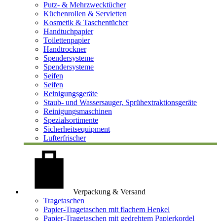
Putz- & Mehrzwecktücher
Küchenrollen & Servietten
Kosmetik & Taschentücher
Handtuchpapier
Toilettenpapier
Handtrockner
Spendersysteme
Spendersysteme
Seifen
Seifen
Reinigungsgeräte
Staub- und Wassersauger, Sprühextraktionsgeräte
Reinigungsmaschinen
Spezialsortimente
Sicherheitsequipment
Lufterfrischer
Verpackung & Versand
Tragetaschen
Papier-Tragetaschen mit flachem Henkel
Papier-Tragetaschen mit gedrehtem Papierkordel