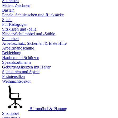
Schreiben
Malen, Zeichnen
Basteln
Penale, Schultaschen und Rucksäcke
Spiele
Für Pädagogen
Sitzkissen und -bälle
Kinder-Schulmöbel und -Stühle
Sicherheit
Arbeitsschutz, Sicherheit & Erste Hilfe
Arbeitshandschuhe
Bekleidung
Hauben und Schürzen
Spezialsortimente
Geburtstagskerzen mit Halter
Spielkarten und Spiele
Festutensilien
Weihnachtsdekor
Büromöbel & Planung
Sitzmöbel