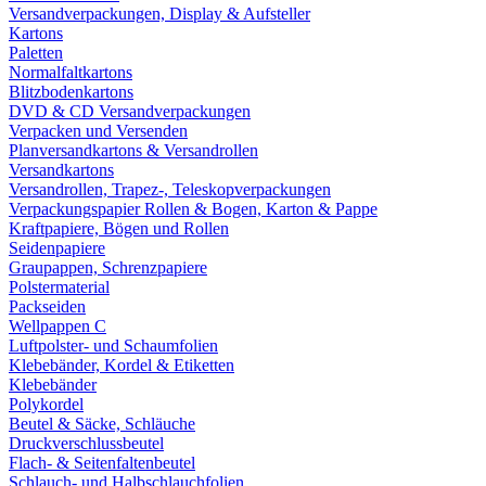
Versandverpackungen, Display & Aufsteller
Kartons
Paletten
Normalfaltkartons
Blitzbodenkartons
DVD & CD Versandverpackungen
Verpacken und Versenden
Planversandkartons & Versandrollen
Versandkartons
Versandrollen, Trapez-, Teleskopverpackungen
Verpackungspapier Rollen & Bogen, Karton & Pappe
Kraftpapiere, Bögen und Rollen
Seidenpapiere
Graupappen, Schrenzpapiere
Polstermaterial
Packseiden
Wellpappen C
Luftpolster- und Schaumfolien
Klebebänder, Kordel & Etiketten
Klebebänder
Polykordel
Beutel & Säcke, Schläuche
Druckverschlussbeutel
Flach- & Seitenfaltenbeutel
Schlauch- und Halbschlauchfolien