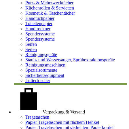
Putz- & Mehrzwecktücher
Küchenrollen & Servietten
Kosmetik & Taschentücher
Handtuchpapier
Toilettenpapier
Handtrockner
Spendersysteme
Spendersysteme
Seifen
Seifen
Reinigungsgeräte
Staub- und Wassersauger, Sprühextraktionsgeräte
Reinigungsmaschinen
Spezialsortimente
Sicherheitsequipment
Lufterfrischer
Verpackung & Versand
Tragetaschen
Papier-Tragetaschen mit flachem Henkel
Papier-Tragetaschen mit gedrehtem Papierkordel