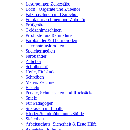
Laserpointer, Zeigestäbe
Loch-, Ösgeräte und Zubehör
Falzmaschinen und Zubehör
Frankiermaschinen und Zubehör
Prüfgeräte
Geldzählmaschinen
Produkte fürs Raumklima
Farbbänder & Thermorollen
Thermotransferrollen
Speichermedien
Farbbänder
Zubehör
Schulbedarf
Hefte, Einbände
Schreiben
Malen, Zeichnen
Basteln
Penale, Schultaschen und Rucksäcke
Spiele
Für Pädagogen
Sitzkissen und -bälle
Kinder-Schulmöbel und -Stühle
Sicherheit
Arbeitsschutz, Sicherheit & Erste Hilfe
Arbeitshandschuhe