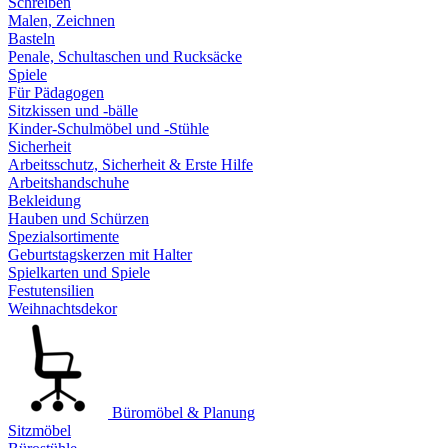
Schreiben
Malen, Zeichnen
Basteln
Penale, Schultaschen und Rucksäcke
Spiele
Für Pädagogen
Sitzkissen und -bälle
Kinder-Schulmöbel und -Stühle
Sicherheit
Arbeitsschutz, Sicherheit & Erste Hilfe
Arbeitshandschuhe
Bekleidung
Hauben und Schürzen
Spezialsortimente
Geburtstagskerzen mit Halter
Spielkarten und Spiele
Festutensilien
Weihnachtsdekor
Büromöbel & Planung
Sitzmöbel