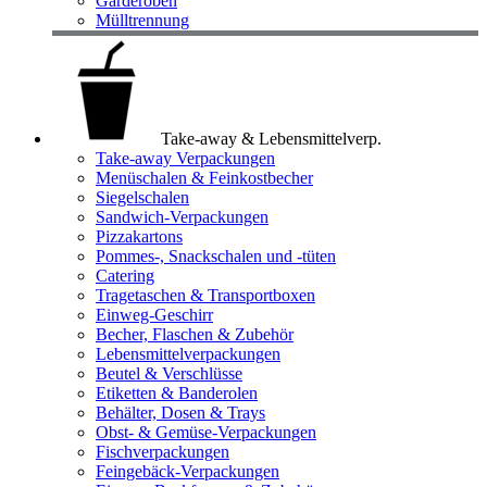
Garderoben
Mülltrennung
Take-away & Lebensmittelverp.
Take-away Verpackungen
Menüschalen & Feinkostbecher
Siegelschalen
Sandwich-Verpackungen
Pizzakartons
Pommes-, Snackschalen und -tüten
Catering
Tragetaschen & Transportboxen
Einweg-Geschirr
Becher, Flaschen & Zubehör
Lebensmittelverpackungen
Beutel & Verschlüsse
Etiketten & Banderolen
Behälter, Dosen & Trays
Obst- & Gemüse-Verpackungen
Fischverpackungen
Feingebäck-Verpackungen