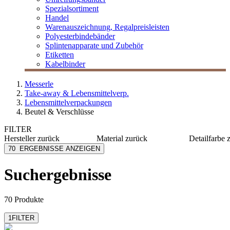
Spezialsortiment
Handel
Warenauszeichnung, Regalpreisleisten
Polyesterbindebänder
Splintenapparate und Zubehör
Etiketten
Kabelbinder
Messerle
Take-away & Lebensmittelverp.
Lebensmittelverpackungen
Beutel & Verschlüsse
FILTER
Hersteller
zurück
Material
zurück
Detailfarbe
Duni eco echo
Kraftpapier
blau/wei
70
ERGEBNISSE ANZEIGEN
Egepack
PE
bordeau
Folia
PP
braun
Suchergebnisse
LOGISCH ÖKO
Papier
gold
MESSERLE
Metall
grün
mehr anzeigen
mehr anzeigen
mehr anzeig
70 Produkte
1
FILTER