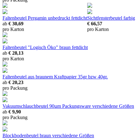
Faltenbeutel Pergamin unbedruckt
fettdicht
Sichtfensterbeutel farbig
ab
€ 30,69
€ 66,57
pro Karton
pro Karton
Faltenbeutel "Logisch Öko" braun fettdicht
ab
€ 28,13
pro Karton
Faltenbeutel
aus braunem Kraftpapier 35gr bzw 40gr.
ab
€ 20,23
pro Packung
Vakuumschlauchbeutel 90µm Packungsware
verschiedene Größen
ab
€ 9,90
pro Packung
Blockbodenbeutel braun
verschiedene Größen