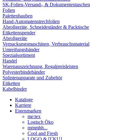
SK-Folien-Versand-, & Dokumententaschen
Folien
Palettenhauben
Hand-Automatenstrechfolien
Abrollgeräte, Schneideständer & Packtische
Etikettenspender
Abrollgeräte
Verpackungsmaschinen, Verbrauchsmaterial
Umreifungsbänder
Spezialsortiment
Handel
Warenauszeichnung, Regalpreisleisten
Polyesterbindebänder
Splintenapparate und Zubehör
Etiketten
Kabelbinder
Kataloge
Karriere
Eigenmarken
me:tex
Logisch Öko
mmmhh...
Cool and Fresh
LOGO & [I´KU]