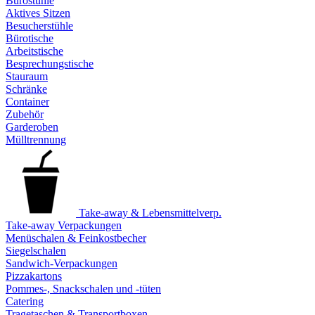
Bürostühle
Aktives Sitzen
Besucherstühle
Bürotische
Arbeitstische
Besprechungstische
Stauraum
Schränke
Container
Zubehör
Garderoben
Mülltrennung
Take-away & Lebensmittelverp.
Take-away Verpackungen
Menüschalen & Feinkostbecher
Siegelschalen
Sandwich-Verpackungen
Pizzakartons
Pommes-, Snackschalen und -tüten
Catering
Tragetaschen & Transportboxen