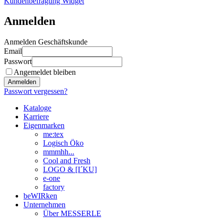
Kundenbefragung Widget
Anmelden
Anmelden Geschäftskunde
Email
Passwort
Angemeldet bleiben
Anmelden
Passwort vergessen?
Kataloge
Karriere
Eigenmarken
me:tex
Logisch Öko
mmmhh...
Cool and Fresh
LOGO & [I´KU]
e-one
factory
beWIRken
Unternehmen
Über MESSERLE