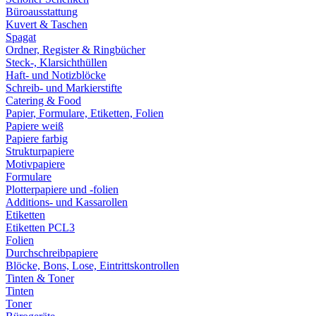
Büroausstattung
Kuvert & Taschen
Spagat
Ordner, Register & Ringbücher
Steck-, Klarsichthüllen
Haft- und Notizblöcke
Schreib- und Markierstifte
Catering & Food
Papier, Formulare, Etiketten, Folien
Papiere weiß
Papiere farbig
Strukturpapiere
Motivpapiere
Formulare
Plotterpapiere und -folien
Additions- und Kassarollen
Etiketten
Etiketten PCL3
Folien
Durchschreibpapiere
Blöcke, Bons, Lose, Eintrittskontrollen
Tinten & Toner
Tinten
Toner