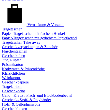
Verpackung & Versand
Tragetaschen
Papier-Tragetaschen mit flachem Henkel
Papier-Tragetaschen mit gedrehtem Papierkordel
Tragetaschen Take-away
Geschenkverpackungen & Zubehör
Flaschentaschen
Geschenktüten
Jute, Rupfen
Präsentkarton
Korbwaren & Präsentkörbe
Klarsichtfolien
Weinkartons
Geschenkpapiere
Tragekartons
Geschenkdeko
Cello-, Kreuz-, Flach- und Blockbodenbeutel
Geschenk- Stoff- & Polybänder
Holz- & Cellophanwolle
Geschenkboxen