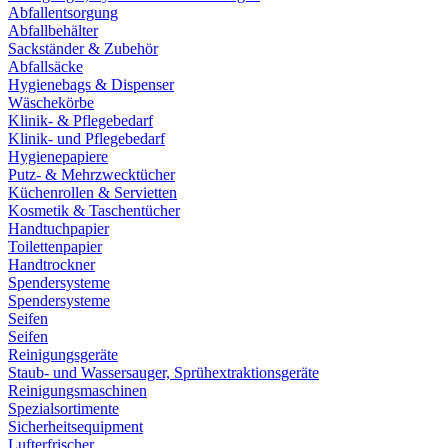
Abfallentsorgung
Abfallbehälter
Sackständer & Zubehör
Abfallsäcke
Hygienebags & Dispenser
Wäschekörbe
Klinik- & Pflegebedarf
Klinik- und Pflegebedarf
Hygienepapiere
Putz- & Mehrzwecktücher
Küchenrollen & Servietten
Kosmetik & Taschentücher
Handtuchpapier
Toilettenpapier
Handtrockner
Spendersysteme
Spendersysteme
Seifen
Seifen
Reinigungsgeräte
Staub- und Wassersauger, Sprühextraktionsgeräte
Reinigungsmaschinen
Spezialsortimente
Sicherheitsequipment
Lufterfrischer