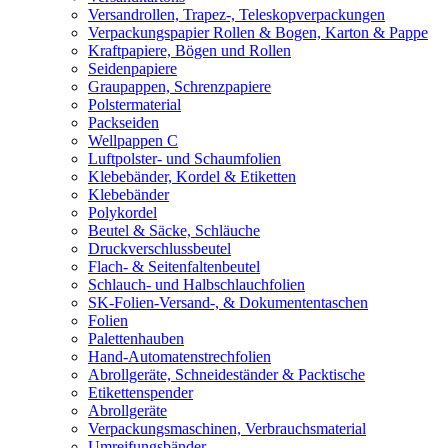
Versandrollen, Trapez-, Teleskopverpackungen
Verpackungspapier Rollen & Bogen, Karton & Pappe
Kraftpapiere, Bögen und Rollen
Seidenpapiere
Graupappen, Schrenzpapiere
Polstermaterial
Packseiden
Wellpappen C
Luftpolster- und Schaumfolien
Klebebänder, Kordel & Etiketten
Klebebänder
Polykordel
Beutel & Säcke, Schläuche
Druckverschlussbeutel
Flach- & Seitenfaltenbeutel
Schlauch- und Halbschlauchfolien
SK-Folien-Versand-, & Dokumententaschen
Folien
Palettenhauben
Hand-Automatenstrechfolien
Abrollgeräte, Schneideständer & Packtische
Etikettenspender
Abrollgeräte
Verpackungsmaschinen, Verbrauchsmaterial
Umreifungsbänder