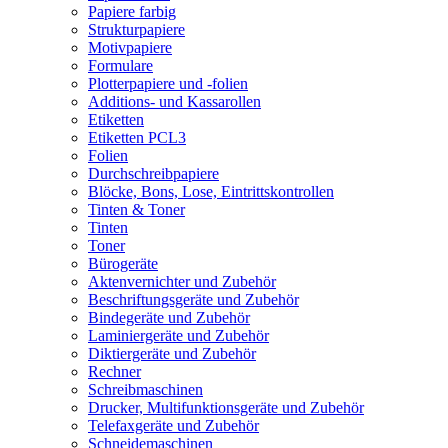
Papiere farbig
Strukturpapiere
Motivpapiere
Formulare
Plotterpapiere und -folien
Additions- und Kassarollen
Etiketten
Etiketten PCL3
Folien
Durchschreibpapiere
Blöcke, Bons, Lose, Eintrittskontrollen
Tinten & Toner
Tinten
Toner
Bürogeräte
Aktenvernichter und Zubehör
Beschriftungsgeräte und Zubehör
Bindegeräte und Zubehör
Laminiergeräte und Zubehör
Diktiergeräte und Zubehör
Rechner
Schreibmaschinen
Drucker, Multifunktionsgeräte und Zubehör
Telefaxgeräte und Zubehör
Schneidemaschinen