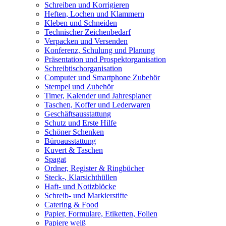
Schreiben und Korrigieren
Heften, Lochen und Klammern
Kleben und Schneiden
Technischer Zeichenbedarf
Verpacken und Versenden
Konferenz, Schulung und Planung
Präsentation und Prospektorganisation
Schreibtischorganisation
Computer und Smartphone Zubehör
Stempel und Zubehör
Timer, Kalender und Jahresplaner
Taschen, Koffer und Lederwaren
Geschäftsausstattung
Schutz und Erste Hilfe
Schöner Schenken
Büroausstattung
Kuvert & Taschen
Spagat
Ordner, Register & Ringbücher
Steck-, Klarsichthüllen
Haft- und Notizblöcke
Schreib- und Markierstifte
Catering & Food
Papier, Formulare, Etiketten, Folien
Papiere weiß