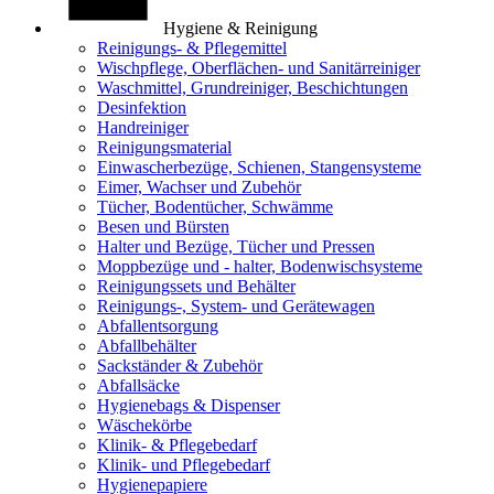
Hygiene & Reinigung
Reinigungs- & Pflegemittel
Wischpflege, Oberflächen- und Sanitärreiniger
Waschmittel, Grundreiniger, Beschichtungen
Desinfektion
Handreiniger
Reinigungsmaterial
Einwascherbezüge, Schienen, Stangensysteme
Eimer, Wachser und Zubehör
Tücher, Bodentücher, Schwämme
Besen und Bürsten
Halter und Bezüge, Tücher und Pressen
Moppbezüge und - halter, Bodenwischsysteme
Reinigungssets und Behälter
Reinigungs-, System- und Gerätewagen
Abfallentsorgung
Abfallbehälter
Sackständer & Zubehör
Abfallsäcke
Hygienebags & Dispenser
Wäschekörbe
Klinik- & Pflegebedarf
Klinik- und Pflegebedarf
Hygienepapiere