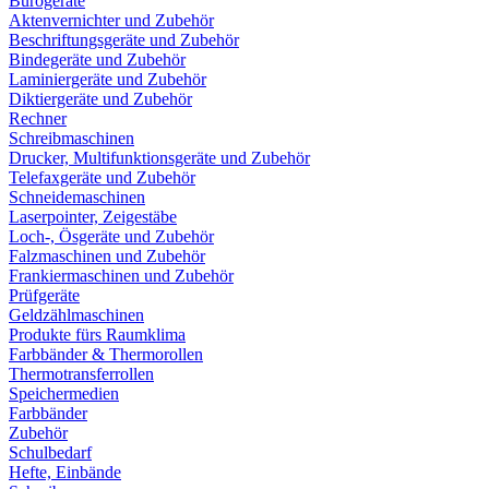
Bürogeräte
Aktenvernichter und Zubehör
Beschriftungsgeräte und Zubehör
Bindegeräte und Zubehör
Laminiergeräte und Zubehör
Diktiergeräte und Zubehör
Rechner
Schreibmaschinen
Drucker, Multifunktionsgeräte und Zubehör
Telefaxgeräte und Zubehör
Schneidemaschinen
Laserpointer, Zeigestäbe
Loch-, Ösgeräte und Zubehör
Falzmaschinen und Zubehör
Frankiermaschinen und Zubehör
Prüfgeräte
Geldzählmaschinen
Produkte fürs Raumklima
Farbbänder & Thermorollen
Thermotransferrollen
Speichermedien
Farbbänder
Zubehör
Schulbedarf
Hefte, Einbände