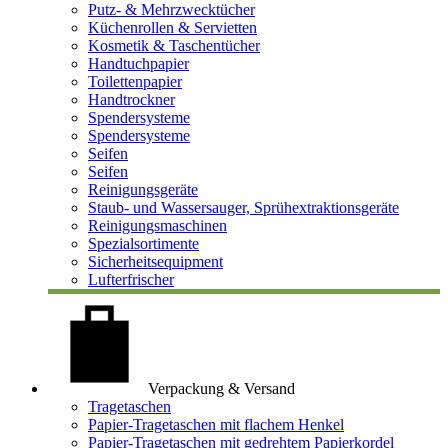
Putz- & Mehrzwecktücher
Küchenrollen & Servietten
Kosmetik & Taschentücher
Handtuchpapier
Toilettenpapier
Handtrockner
Spendersysteme
Spendersysteme
Seifen
Seifen
Reinigungsgeräte
Staub- und Wassersauger, Sprühextraktionsgeräte
Reinigungsmaschinen
Spezialsortimente
Sicherheitsequipment
Lufterfrischer
Verpackung & Versand
Tragetaschen
Papier-Tragetaschen mit flachem Henkel
Papier-Tragetaschen mit gedrehtem Papierkordel