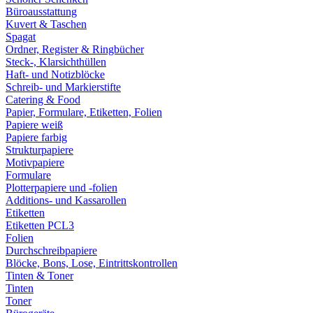
Büroausstattung
Kuvert & Taschen
Spagat
Ordner, Register & Ringbücher
Steck-, Klarsichthüllen
Haft- und Notizblöcke
Schreib- und Markierstifte
Catering & Food
Papier, Formulare, Etiketten, Folien
Papiere weiß
Papiere farbig
Strukturpapiere
Motivpapiere
Formulare
Plotterpapiere und -folien
Additions- und Kassarollen
Etiketten
Etiketten PCL3
Folien
Durchschreibpapiere
Blöcke, Bons, Lose, Eintrittskontrollen
Tinten & Toner
Tinten
Toner