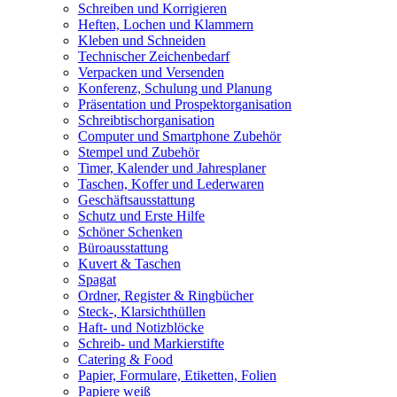
Schreiben und Korrigieren
Heften, Lochen und Klammern
Kleben und Schneiden
Technischer Zeichenbedarf
Verpacken und Versenden
Konferenz, Schulung und Planung
Präsentation und Prospektorganisation
Schreibtischorganisation
Computer und Smartphone Zubehör
Stempel und Zubehör
Timer, Kalender und Jahresplaner
Taschen, Koffer und Lederwaren
Geschäftsausstattung
Schutz und Erste Hilfe
Schöner Schenken
Büroausstattung
Kuvert & Taschen
Spagat
Ordner, Register & Ringbücher
Steck-, Klarsichthüllen
Haft- und Notizblöcke
Schreib- und Markierstifte
Catering & Food
Papier, Formulare, Etiketten, Folien
Papiere weiß