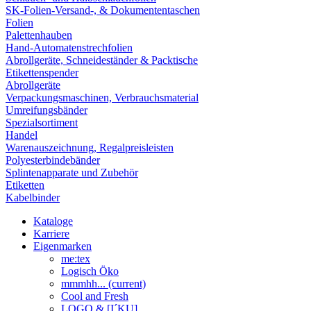
SK-Folien-Versand-, & Dokumententaschen
Folien
Palettenhauben
Hand-Automatenstrechfolien
Abrollgeräte, Schneideständer & Packtische
Etikettenspender
Abrollgeräte
Verpackungsmaschinen, Verbrauchsmaterial
Umreifungsbänder
Spezialsortiment
Handel
Warenauszeichnung, Regalpreisleisten
Polyesterbindebänder
Splintenapparate und Zubehör
Etiketten
Kabelbinder
Kataloge
Karriere
Eigenmarken
me:tex
Logisch Öko
mmmhh...
(current)
Cool and Fresh
LOGO & [I´KU]