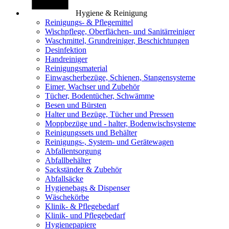
Hygiene & Reinigung
Reinigungs- & Pflegemittel
Wischpflege, Oberflächen- und Sanitärreiniger
Waschmittel, Grundreiniger, Beschichtungen
Desinfektion
Handreiniger
Reinigungsmaterial
Einwascherbezüge, Schienen, Stangensysteme
Eimer, Wachser und Zubehör
Tücher, Bodentücher, Schwämme
Besen und Bürsten
Halter und Bezüge, Tücher und Pressen
Moppbezüge und - halter, Bodenwischsysteme
Reinigungssets und Behälter
Reinigungs-, System- und Gerätewagen
Abfallentsorgung
Abfallbehälter
Sackständer & Zubehör
Abfallsäcke
Hygienebags & Dispenser
Wäschekörbe
Klinik- & Pflegebedarf
Klinik- und Pflegebedarf
Hygienepapiere