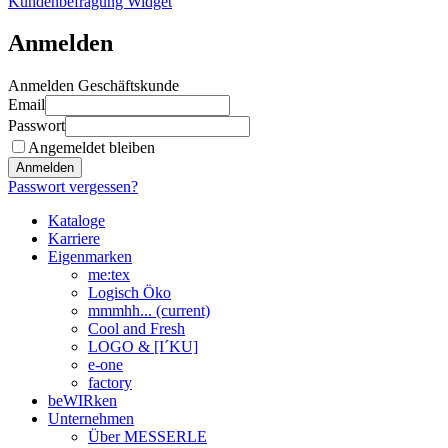
Kundenbefragung Widget
Anmelden
Anmelden Geschäftskunde
Email
Passwort
Angemeldet bleiben
Anmelden
Passwort vergessen?
Kataloge
Karriere
Eigenmarken
me:tex
Logisch Öko
mmmhh...
(current)
Cool and Fresh
LOGO & [I´KU]
e-one
factory
beWIRken
Unternehmen
Über MESSERLE