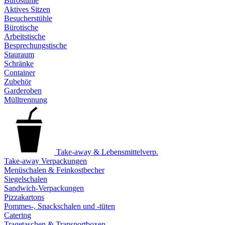
Bürostühle
Aktives Sitzen
Besucherstühle
Bürotische
Arbeitstische
Besprechungstische
Stauraum
Schränke
Container
Zubehör
Garderoben
Mülltrennung
Take-away & Lebensmittelverp.
Take-away Verpackungen
Menüschalen & Feinkostbecher
Siegelschalen
Sandwich-Verpackungen
Pizzakartons
Pommes-, Snackschalen und -tüten
Catering
Tragetaschen & Transportboxen