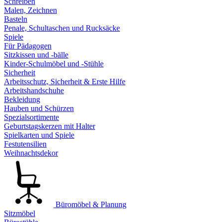
Schreiben
Malen, Zeichnen
Basteln
Penale, Schultaschen und Rucksäcke
Spiele
Für Pädagogen
Sitzkissen und -bälle
Kinder-Schulmöbel und -Stühle
Sicherheit
Arbeitsschutz, Sicherheit & Erste Hilfe
Arbeitshandschuhe
Bekleidung
Hauben und Schürzen
Spezialsortimente
Geburtstagskerzen mit Halter
Spielkarten und Spiele
Festutensilien
Weihnachtsdekor
Büromöbel & Planung
Sitzmöbel