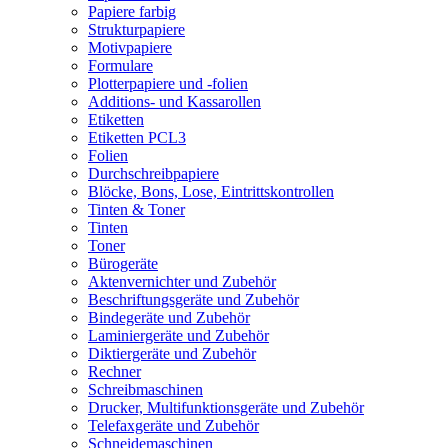
Papiere farbig
Strukturpapiere
Motivpapiere
Formulare
Plotterpapiere und -folien
Additions- und Kassarollen
Etiketten
Etiketten PCL3
Folien
Durchschreibpapiere
Blöcke, Bons, Lose, Eintrittskontrollen
Tinten & Toner
Tinten
Toner
Bürogeräte
Aktenvernichter und Zubehör
Beschriftungsgeräte und Zubehör
Bindegeräte und Zubehör
Laminiergeräte und Zubehör
Diktiergeräte und Zubehör
Rechner
Schreibmaschinen
Drucker, Multifunktionsgeräte und Zubehör
Telefaxgeräte und Zubehör
Schneidemaschinen