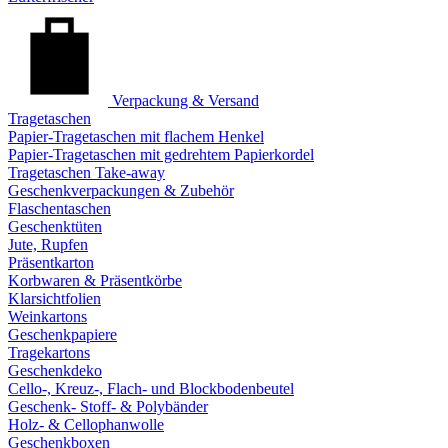
Verpackung & Versand
Tragetaschen
Papier-Tragetaschen mit flachem Henkel
Papier-Tragetaschen mit gedrehtem Papierkordel
Tragetaschen Take-away
Geschenkverpackungen & Zubehör
Flaschentaschen
Geschenktüten
Jute, Rupfen
Präsentkarton
Korbwaren & Präsentkörbe
Klarsichtfolien
Weinkartons
Geschenkpapiere
Tragekartons
Geschenkdeko
Cello-, Kreuz-, Flach- und Blockbodenbeutel
Geschenk- Stoff- & Polybänder
Holz- & Cellophanwolle
Geschenkboxen