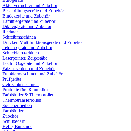
Bürogeräte
Aktenvernichter und Zubehör
Beschriftungsgeräte und Zubehör
Bindegeräte und Zubehör
Laminiergeräte und Zubehör
Diktiergeräte und Zubehör
Rechner
Schreibmaschinen
Drucker, Multifunktionsgeräte und Zubehör
Telefaxgeräte und Zubehör
Schneidemaschinen
Laserpointer, Zeigestäbe
Loch-, Ösgeräte und Zubehör
Falzmaschinen und Zubehör
Frankiermaschinen und Zubehör
Prüfgeräte
Geldzählmaschinen
Produkte fürs Raumklima
Farbbänder & Thermorollen
Thermotransferrollen
Speichermedien
Farbbänder
Zubehör
Schulbedarf
Hefte, Einbände