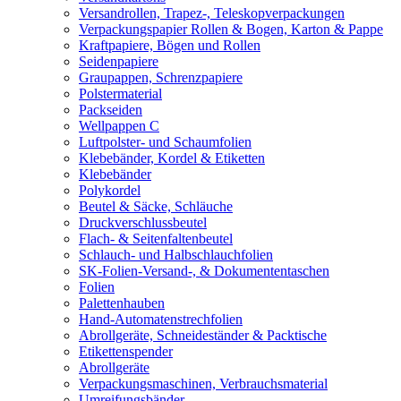
Versandrollen, Trapez-, Teleskopverpackungen
Verpackungspapier Rollen & Bogen, Karton & Pappe
Kraftpapiere, Bögen und Rollen
Seidenpapiere
Graupappen, Schrenzpapiere
Polstermaterial
Packseiden
Wellpappen C
Luftpolster- und Schaumfolien
Klebebänder, Kordel & Etiketten
Klebebänder
Polykordel
Beutel & Säcke, Schläuche
Druckverschlussbeutel
Flach- & Seitenfaltenbeutel
Schlauch- und Halbschlauchfolien
SK-Folien-Versand-, & Dokumententaschen
Folien
Palettenhauben
Hand-Automatenstrechfolien
Abrollgeräte, Schneideständer & Packtische
Etikettenspender
Abrollgeräte
Verpackungsmaschinen, Verbrauchsmaterial
Umreifungsbänder