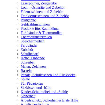
Laserpointer, Zeigestäbe
Loch-, Ösgeräte und Zubehör
Falzmaschinen und Zubehör
Frankiermaschinen und Zubehör
Prüfgeräte
Geldzählmaschinen
Produkte fürs Raumklima
Farbbänder & Thermorollen
Thermotransferrollen
Speichermedien
Farbbänder
Zubehör
Schulbedarf
Hefte, Einbände
Schreiben
Malen, Zeichnen
Basteln
Penale, Schultaschen und Rucksäcke
Spiele
Für Pädagogen
Sitzkissen und -bälle
Kinder-Schulmöbel und -Stühle
Sicherheit
Arbeitsschutz, Sicherheit & Erste Hilfe
Arbeitshandschuhe