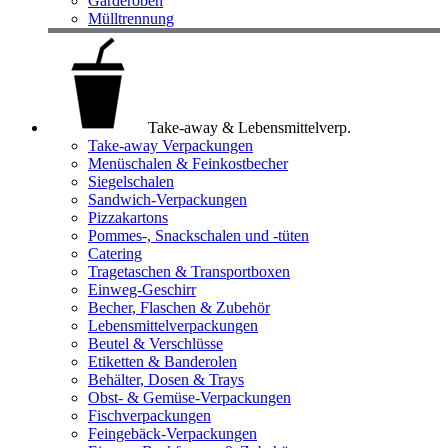
Garderoben
Mülltrennung
Take-away & Lebensmittelverp.
Take-away Verpackungen
Menüschalen & Feinkostbecher
Siegelschalen
Sandwich-Verpackungen
Pizzakartons
Pommes-, Snackschalen und -tüten
Catering
Tragetaschen & Transportboxen
Einweg-Geschirr
Becher, Flaschen & Zubehör
Lebensmittelverpackungen
Beutel & Verschlüsse
Etiketten & Banderolen
Behälter, Dosen & Trays
Obst- & Gemüse-Verpackungen
Fischverpackungen
Feingebäck-Verpackungen