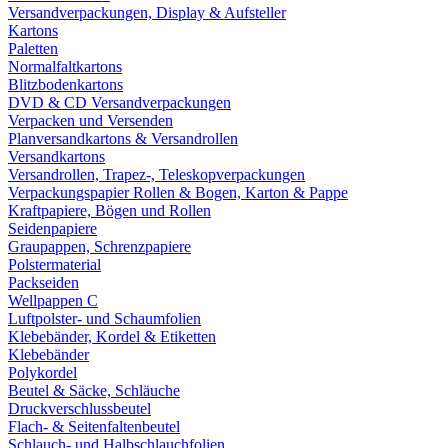
Versandverpackungen, Display & Aufsteller
Kartons
Paletten
Normalfaltkartons
Blitzbodenkartons
DVD & CD Versandverpackungen
Verpacken und Versenden
Planversandkartons & Versandrollen
Versandkartons
Versandrollen, Trapez-, Teleskopverpackungen
Verpackungspapier Rollen & Bogen, Karton & Pappe
Kraftpapiere, Bögen und Rollen
Seidenpapiere
Graupappen, Schrenzpapiere
Polstermaterial
Packseiden
Wellpappen C
Luftpolster- und Schaumfolien
Klebebänder, Kordel & Etiketten
Klebebänder
Polykordel
Beutel & Säcke, Schläuche
Druckverschlussbeutel
Flach- & Seitenfaltenbeutel
Schlauch- und Halbschlauchfolien