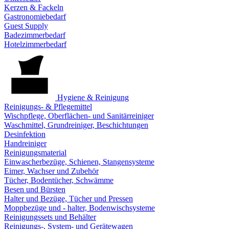
Kerzen & Fackeln
Gastronomiebedarf
Guest Supply
Badezimmerbedarf
Hotelzimmerbedarf
Hygiene & Reinigung
Reinigungs- & Pflegemittel
Wischpflege, Oberflächen- und Sanitärreiniger
Waschmittel, Grundreiniger, Beschichtungen
Desinfektion
Handreiniger
Reinigungsmaterial
Einwascherbezüge, Schienen, Stangensysteme
Eimer, Wachser und Zubehör
Tücher, Bodentücher, Schwämme
Besen und Bürsten
Halter und Bezüge, Tücher und Pressen
Moppbezüge und - halter, Bodenwischsysteme
Reinigungssets und Behälter
Reinigungs-, System- und Gerätewagen