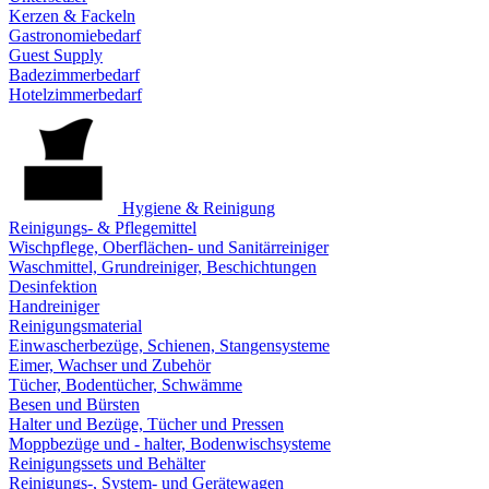
Kerzen & Fackeln
Gastronomiebedarf
Guest Supply
Badezimmerbedarf
Hotelzimmerbedarf
Hygiene & Reinigung
Reinigungs- & Pflegemittel
Wischpflege, Oberflächen- und Sanitärreiniger
Waschmittel, Grundreiniger, Beschichtungen
Desinfektion
Handreiniger
Reinigungsmaterial
Einwascherbezüge, Schienen, Stangensysteme
Eimer, Wachser und Zubehör
Tücher, Bodentücher, Schwämme
Besen und Bürsten
Halter und Bezüge, Tücher und Pressen
Moppbezüge und - halter, Bodenwischsysteme
Reinigungssets und Behälter
Reinigungs-, System- und Gerätewagen