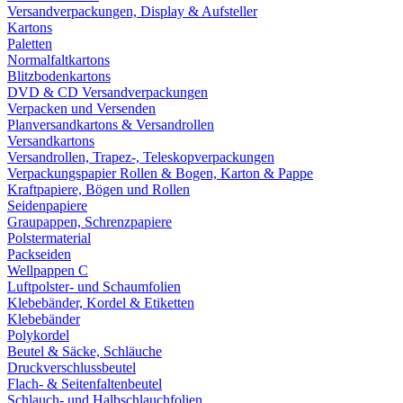
Versandverpackungen, Display & Aufsteller
Kartons
Paletten
Normalfaltkartons
Blitzbodenkartons
DVD & CD Versandverpackungen
Verpacken und Versenden
Planversandkartons & Versandrollen
Versandkartons
Versandrollen, Trapez-, Teleskopverpackungen
Verpackungspapier Rollen & Bogen, Karton & Pappe
Kraftpapiere, Bögen und Rollen
Seidenpapiere
Graupappen, Schrenzpapiere
Polstermaterial
Packseiden
Wellpappen C
Luftpolster- und Schaumfolien
Klebebänder, Kordel & Etiketten
Klebebänder
Polykordel
Beutel & Säcke, Schläuche
Druckverschlussbeutel
Flach- & Seitenfaltenbeutel
Schlauch- und Halbschlauchfolien