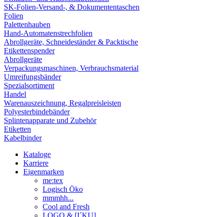
SK-Folien-Versand-, & Dokumententaschen
Folien
Palettenhauben
Hand-Automatenstrechfolien
Abrollgeräte, Schneideständer & Packtische
Etikettenspender
Abrollgeräte
Verpackungsmaschinen, Verbrauchsmaterial
Umreifungsbänder
Spezialsortiment
Handel
Warenauszeichnung, Regalpreisleisten
Polyesterbindebänder
Splintenapparate und Zubehör
Etiketten
Kabelbinder
Kataloge
Karriere
Eigenmarken
me:tex
Logisch Öko
mmmhh...
Cool and Fresh
LOGO & [I´KU]