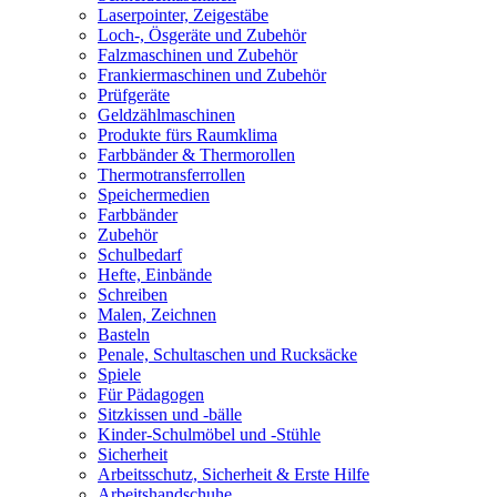
Laserpointer, Zeigestäbe
Loch-, Ösgeräte und Zubehör
Falzmaschinen und Zubehör
Frankiermaschinen und Zubehör
Prüfgeräte
Geldzählmaschinen
Produkte fürs Raumklima
Farbbänder & Thermorollen
Thermotransferrollen
Speichermedien
Farbbänder
Zubehör
Schulbedarf
Hefte, Einbände
Schreiben
Malen, Zeichnen
Basteln
Penale, Schultaschen und Rucksäcke
Spiele
Für Pädagogen
Sitzkissen und -bälle
Kinder-Schulmöbel und -Stühle
Sicherheit
Arbeitsschutz, Sicherheit & Erste Hilfe
Arbeitshandschuhe