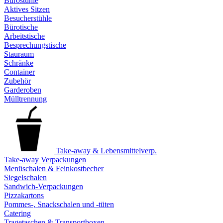
Bürostühle
Aktives Sitzen
Besucherstühle
Bürotische
Arbeitstische
Besprechungstische
Stauraum
Schränke
Container
Zubehör
Garderoben
Mülltrennung
Take-away & Lebensmittelverp.
Take-away Verpackungen
Menüschalen & Feinkostbecher
Siegelschalen
Sandwich-Verpackungen
Pizzakartons
Pommes-, Snackschalen und -tüten
Catering
Tragetaschen & Transportboxen