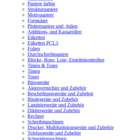
Papiere farbig
Strukturpapiere
Motivpapiere
Formulare
Plotterpapiere und -folien
Additions- und Kassarollen
Etiketten
Etiketten PCL3
Folien
Durchschreibpapiere
Blöcke, Bons, Lose, Eintrittskontrollen
Tinten & Toner
Tinten
Toner
Bürogeräte
Aktenvernichter und Zubehör
Beschriftungsgeräte und Zubehör
Bindegeräte und Zubehör
Laminiergeräte und Zubehör
Diktiergeräte und Zubehör
Rechner
Schreibmaschinen
Drucker, Multifunktionsgeräte und Zubehör
Telefaxgeräte und Zubehör
Schneidemaschinen