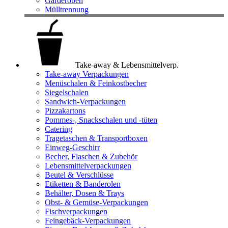
Garderoben
Mülltrennung
Take-away & Lebensmittelverp.
Take-away Verpackungen
Menüschalen & Feinkostbecher
Siegelschalen
Sandwich-Verpackungen
Pizzakartons
Pommes-, Snackschalen und -tüten
Catering
Tragetaschen & Transportboxen
Einweg-Geschirr
Becher, Flaschen & Zubehör
Lebensmittelverpackungen
Beutel & Verschlüsse
Etiketten & Banderolen
Behälter, Dosen & Trays
Obst- & Gemüse-Verpackungen
Fischverpackungen
Feingebäck-Verpackungen