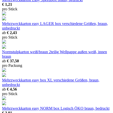
€ 1,21
pro Stück
Mehrzweckkarton easy LAGER box
verschiedene Größen, braun,
unbedruckt
ab
€ 2,43
pro Stück
Normstulpkarton weiß/braun 2teilig
Wellpappe außen weiß, innen
braun
ab
€ 37,50
pro Packung
Mehrzweckkarton easy box XL
verschiedene Größen, braun,
unbedruckt
ab
€ 4,56
pro Stück
Mehrzweckkarton easy NORM box Logisch ÖKO
braun, bedruckt
€ 3,01