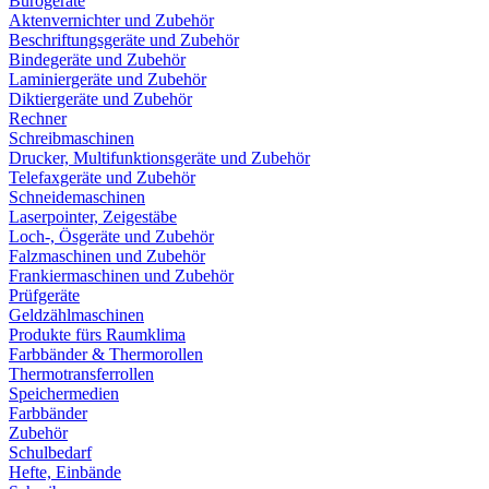
Bürogeräte
Aktenvernichter und Zubehör
Beschriftungsgeräte und Zubehör
Bindegeräte und Zubehör
Laminiergeräte und Zubehör
Diktiergeräte und Zubehör
Rechner
Schreibmaschinen
Drucker, Multifunktionsgeräte und Zubehör
Telefaxgeräte und Zubehör
Schneidemaschinen
Laserpointer, Zeigestäbe
Loch-, Ösgeräte und Zubehör
Falzmaschinen und Zubehör
Frankiermaschinen und Zubehör
Prüfgeräte
Geldzählmaschinen
Produkte fürs Raumklima
Farbbänder & Thermorollen
Thermotransferrollen
Speichermedien
Farbbänder
Zubehör
Schulbedarf
Hefte, Einbände