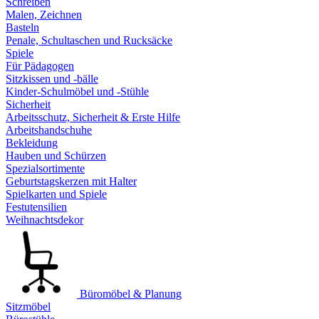
Schreiben
Malen, Zeichnen
Basteln
Penale, Schultaschen und Rucksäcke
Spiele
Für Pädagogen
Sitzkissen und -bälle
Kinder-Schulmöbel und -Stühle
Sicherheit
Arbeitsschutz, Sicherheit & Erste Hilfe
Arbeitshandschuhe
Bekleidung
Hauben und Schürzen
Spezialsortimente
Geburtstagskerzen mit Halter
Spielkarten und Spiele
Festutensilien
Weihnachtsdekor
Büromöbel & Planung
Sitzmöbel