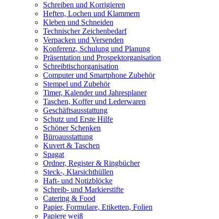
Schreiben und Korrigieren
Heften, Lochen und Klammern
Kleben und Schneiden
Technischer Zeichenbedarf
Verpacken und Versenden
Konferenz, Schulung und Planung
Präsentation und Prospektorganisation
Schreibtischorganisation
Computer und Smartphone Zubehör
Stempel und Zubehör
Timer, Kalender und Jahresplaner
Taschen, Koffer und Lederwaren
Geschäftsausstattung
Schutz und Erste Hilfe
Schöner Schenken
Büroausstattung
Kuvert & Taschen
Spagat
Ordner, Register & Ringbücher
Steck-, Klarsichthüllen
Haft- und Notizblöcke
Schreib- und Markierstifte
Catering & Food
Papier, Formulare, Etiketten, Folien
Papiere weiß