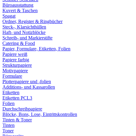
Büroausstattung
Kuvert & Taschen
Spagat
Ordner, Register & Ringbücher
Steck-, Klarsichthüllen
Haft- und Notizblöcke
Schreib- und Markierstifte
Catering & Food
Papier, Formulare, Etiketten, Folien
Papiere weiß
Papiere farbig
Strukturpapiere
Motivpapiere
Formulare
Plotterpapiere und -folien
Additions- und Kassarollen
Etiketten
Etiketten PCL3
Folien
Durchschreibpapiere
Blöcke, Bons, Lose, Eintrittskontrollen
Tinten & Toner
Tinten
Toner