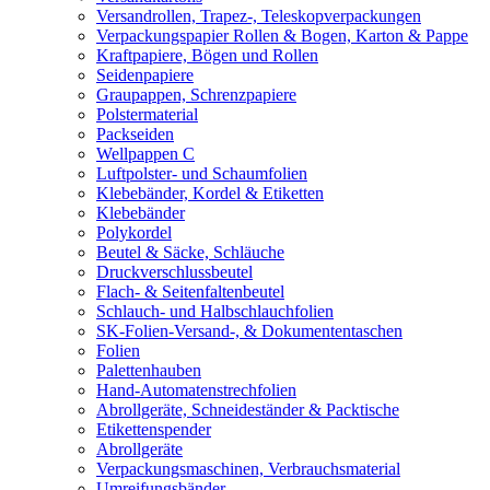
Versandrollen, Trapez-, Teleskopverpackungen
Verpackungspapier Rollen & Bogen, Karton & Pappe
Kraftpapiere, Bögen und Rollen
Seidenpapiere
Graupappen, Schrenzpapiere
Polstermaterial
Packseiden
Wellpappen C
Luftpolster- und Schaumfolien
Klebebänder, Kordel & Etiketten
Klebebänder
Polykordel
Beutel & Säcke, Schläuche
Druckverschlussbeutel
Flach- & Seitenfaltenbeutel
Schlauch- und Halbschlauchfolien
SK-Folien-Versand-, & Dokumententaschen
Folien
Palettenhauben
Hand-Automatenstrechfolien
Abrollgeräte, Schneideständer & Packtische
Etikettenspender
Abrollgeräte
Verpackungsmaschinen, Verbrauchsmaterial
Umreifungsbänder