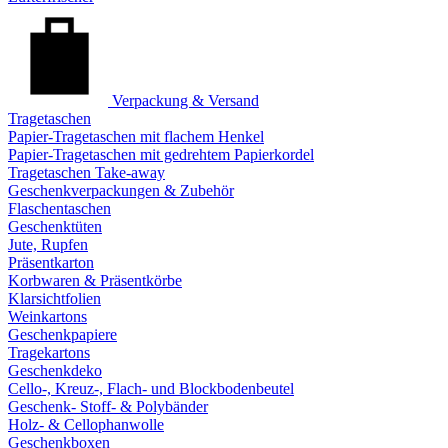
Verpackung & Versand
Tragetaschen
Papier-Tragetaschen mit flachem Henkel
Papier-Tragetaschen mit gedrehtem Papierkordel
Tragetaschen Take-away
Geschenkverpackungen & Zubehör
Flaschentaschen
Geschenktüten
Jute, Rupfen
Präsentkarton
Korbwaren & Präsentkörbe
Klarsichtfolien
Weinkartons
Geschenkpapiere
Tragekartons
Geschenkdeko
Cello-, Kreuz-, Flach- und Blockbodenbeutel
Geschenk- Stoff- & Polybänder
Holz- & Cellophanwolle
Geschenkboxen