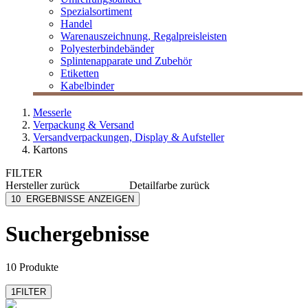
Spezialsortiment
Handel
Warenauszeichnung, Regalpreisleisten
Polyesterbindebänder
Splintenapparate und Zubehör
Etiketten
Kabelbinder
Messerle
Verpackung & Versand
Versandverpackungen, Display & Aufsteller
Kartons
FILTER
Hersteller
zurück
Detailfarbe
zurück
ColomPac
braun
10
ERGEBNISSE ANZEIGEN
EU-RO
weiß
MESSERLE
Suchergebnisse
10 Produkte
1
FILTER