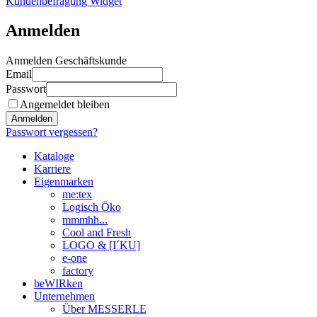
Kundenbefragung Widget
Anmelden
Anmelden Geschäftskunde
Email
Passwort
Angemeldet bleiben
Anmelden
Passwort vergessen?
Kataloge
Karriere
Eigenmarken
me:tex
Logisch Öko
mmmhh...
Cool and Fresh
LOGO & [I´KU]
e-one
factory
beWIRken
Unternehmen
Über MESSERLE