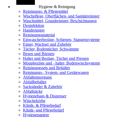
Hygiene & Reinigung
Reinigungs- & Pflegemittel
Wischpflege, Oberflächen- und Sanitärreiniger
Waschmittel, Grundreiniger, Beschichtungen
Desinfektion
Handreiniger
Reinigungsmaterial
Einwascherbezüge, Schienen, Stangensysteme
Eimer, Wachser und Zubehör
Tücher, Bodentücher, Schwämme
Besen und Bürsten
Halter und Bezüge, Tücher und Pressen
Moppbezüge und - halter, Bodenwischsysteme
Reinigungssets und Behälter
Reinigungs-, System- und Gerätewagen
Abfallentsorgung
Abfallbehälter
Sackständer & Zubehör
Abfallsäcke
Hygienebags & Dispenser
Wäschekörbe
Klinik- & Pflegebedarf
Klinik- und Pflegebedarf
Hygienepapiere