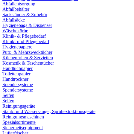
Abfallentsorgung
Abfallbehälter
Sackständer & Zubehör
Abfallsäcke
Hygienebags & Dispenser
Wäschekörbe
Klinik- & Pflegebedarf
Klinik- und Pflegebedarf
Hygienepapiere
Putz- & Mehrzwecktücher
Küchenrollen & Servietten
Kosmetik & Taschentücher
Handtuchpapier
Toilettenpapier
Handtrockner
Spendersysteme
Spendersysteme
Seifen
Seifen
Reinigungsgeräte
Staub- und Wassersauger, Sprühextraktionsgeräte
Reinigungsmaschinen
Spezialsortimente
Sicherheitsequipment
Lufterfrischer