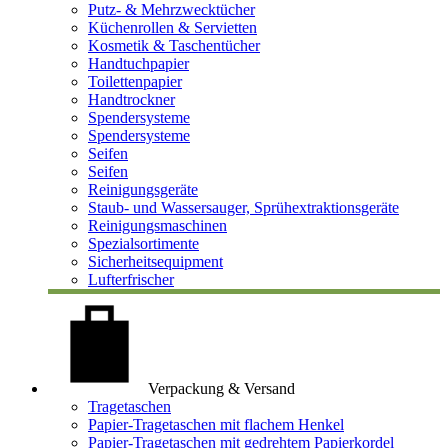
Putz- & Mehrzwecktücher
Küchenrollen & Servietten
Kosmetik & Taschentücher
Handtuchpapier
Toilettenpapier
Handtrockner
Spendersysteme
Spendersysteme
Seifen
Seifen
Reinigungsgeräte
Staub- und Wassersauger, Sprühextraktionsgeräte
Reinigungsmaschinen
Spezialsortimente
Sicherheitsequipment
Lufterfrischer
Verpackung & Versand
Tragetaschen
Papier-Tragetaschen mit flachem Henkel
Papier-Tragetaschen mit gedrehtem Papierkordel