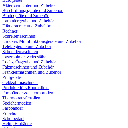
Bürogeräte
Aktenvernichter und Zubehör
Beschriftungsgeräte und Zubehör
Bindegeräte und Zubehör
Laminiergeräte und Zubehör
Diktiergeräte und Zubehör
Rechner
Schreibmaschinen
Drucker, Multifunktionsgeräte und Zubehör
Telefaxgeräte und Zubehör
Schneidemaschinen
Laserpointer, Zeigestäbe
Loch-, Ösgeräte und Zubehör
Falzmaschinen und Zubehör
Frankiermaschinen und Zubehör
Prüfgeräte
Geldzählmaschinen
Produkte fürs Raumklima
Farbbänder & Thermorollen
Thermotransferrollen
Speichermedien
Farbbänder
Zubehör
Schulbedarf
Hefte, Einbände