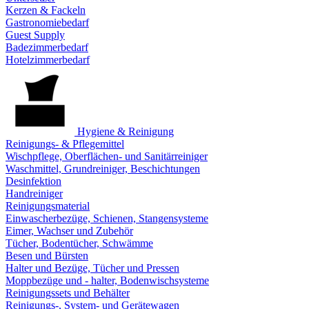
Kerzen & Fackeln
Gastronomiebedarf
Guest Supply
Badezimmerbedarf
Hotelzimmerbedarf
Hygiene & Reinigung
Reinigungs- & Pflegemittel
Wischpflege, Oberflächen- und Sanitärreiniger
Waschmittel, Grundreiniger, Beschichtungen
Desinfektion
Handreiniger
Reinigungsmaterial
Einwascherbezüge, Schienen, Stangensysteme
Eimer, Wachser und Zubehör
Tücher, Bodentücher, Schwämme
Besen und Bürsten
Halter und Bezüge, Tücher und Pressen
Moppbezüge und - halter, Bodenwischsysteme
Reinigungssets und Behälter
Reinigungs-, System- und Gerätewagen