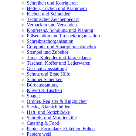
Schreiben und Korrigieren
Heften, Lochen und Klammern
Kleben und Schneiden
Technischer Zeichenbedarf
Verpacken und Versenden
Konferenz, Schulung und Planung
Präsentation und Prospektorganisation
Schreibtischorganisation
Computer und Smartphone Zubehör
Stempel und Zubehör
Timer, Kalender und Jahresplaner
Taschen, Koffer und Lederwaren
Geschäftsausstattung
Schutz und Erste Hilfe
Schöner Schenken
Büroausstattung
Kuvert & Taschen
Spagat
Ordner, Register & Ringbücher
Steck-, Klarsichthüllen
Haft- und Notizblöcke
Schreib- und Markierstifte
Catering & Food
Papier, Formulare, Etiketten, Folien
Papiere weiß