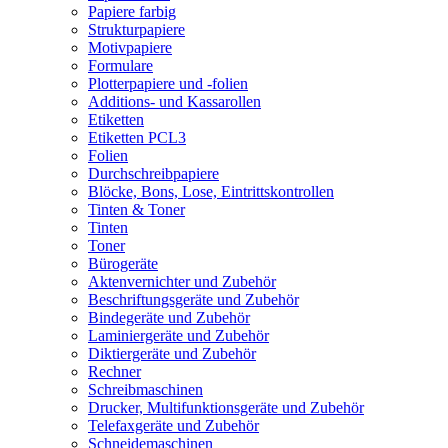
Papiere farbig
Strukturpapiere
Motivpapiere
Formulare
Plotterpapiere und -folien
Additions- und Kassarollen
Etiketten
Etiketten PCL3
Folien
Durchschreibpapiere
Blöcke, Bons, Lose, Eintrittskontrollen
Tinten & Toner
Tinten
Toner
Bürogeräte
Aktenvernichter und Zubehör
Beschriftungsgeräte und Zubehör
Bindegeräte und Zubehör
Laminiergeräte und Zubehör
Diktiergeräte und Zubehör
Rechner
Schreibmaschinen
Drucker, Multifunktionsgeräte und Zubehör
Telefaxgeräte und Zubehör
Schneidemaschinen