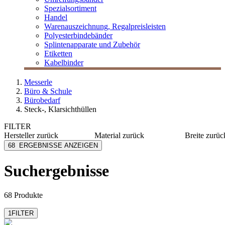
Spezialsortiment
Handel
Warenauszeichnung, Regalpreisleisten
Polyesterbindebänder
Splintenapparate und Zubehör
Etiketten
Kabelbinder
Messerle
Büro & Schule
Bürobedarf
Steck-, Klarsichthüllen
FILTER
Hersteller
zurück
Material
zurück
Breite
zurüc
3L
PP
100 mm
68
ERGEBNISSE ANZEIGEN
Bene
PVC
105 mm
Donau Design
Kunststoff
108 mm
Suchergebnisse
mehr anzeig
Durable
Karton
Elba
Pergamin
mehr anzeigen
mehr anzeigen
68 Produkte
1
FILTER