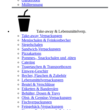
Garderoben
Mülltrennung
Take-away & Lebensmittelverp.
Take-away Verpackungen
Menüschalen & Feinkostbecher
Siegelschalen
Sandwich-Verpackungen
Pizzakartons
Pommes-, Snackschalen und -tüten
Catering
Tragetaschen & Transportboxen
Einweg-Geschirr
Becher, Flaschen & Zubehör
Lebensmittelverpackungen
Beutel & Verschlüsse
Etiketten & Banderolen
Behälter, Dosen & Trays
Obst- & Gemüse-Verpackungen
Fischverpackungen
Feingebäck-Verpackungen