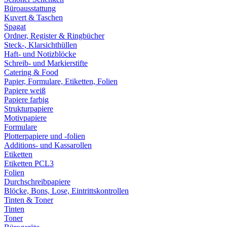
Büroausstattung
Kuvert & Taschen
Spagat
Ordner, Register & Ringbücher
Steck-, Klarsichthüllen
Haft- und Notizblöcke
Schreib- und Markierstifte
Catering & Food
Papier, Formulare, Etiketten, Folien
Papiere weiß
Papiere farbig
Strukturpapiere
Motivpapiere
Formulare
Plotterpapiere und -folien
Additions- und Kassarollen
Etiketten
Etiketten PCL3
Folien
Durchschreibpapiere
Blöcke, Bons, Lose, Eintrittskontrollen
Tinten & Toner
Tinten
Toner