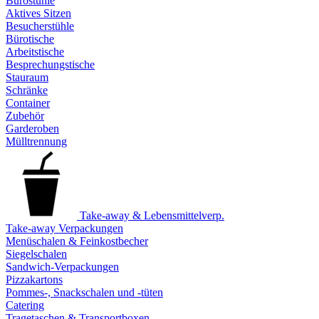
Bürostühle
Aktives Sitzen
Besucherstühle
Bürotische
Arbeitstische
Besprechungstische
Stauraum
Schränke
Container
Zubehör
Garderoben
Mülltrennung
Take-away & Lebensmittelverp.
Take-away Verpackungen
Menüschalen & Feinkostbecher
Siegelschalen
Sandwich-Verpackungen
Pizzakartons
Pommes-, Snackschalen und -tüten
Catering
Tragetaschen & Transportboxen