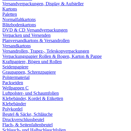
Versandverpackungen, Display & Aufsteller
Kartons
Paletten
Normalfaltkartons
Blitzbodenkartons
DVD & CD Versandverpackungen
Verpacken und Versenden
Planversandkartons & Versandrollen
Versandkartons
Versandrollen, Trapez-, Teleskopverpackungen
Verpackungspapier Rollen & Bogen, Karton & Pappe
Kraftpapiere, Bögen und Rollen
Seidenpapiere
Graupappen, Schrenzpapiere
Polstermaterial
Packseiden
Wellpappen C
Luftpolster- und Schaumfolien
Klebebänder, Kordel & Etiketten
Klebebänder
Polykordel
Beutel & Säcke, Schläuche
Druckverschlussbeutel
Flach- & Seitenfaltenbeutel
Schlauch- und Halbschlauchfolien