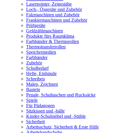
Laserpointer, Zeigestäbe
Loch-, Ösgeräte und Zubehör
Falzmaschinen und Zubehör
Frankiermaschinen und Zubehör
Prüfgeräte
Geldzählmaschinen
Produkte fürs Raumklima
Farbbänder & Thermorollen
Thermotransferrollen
Speichermedien
Farbbänder
Zubehör
Schulbedarf
Hefte, Einbände
Schreiben
Malen, Zeichnen
Basteln
Penale, Schultaschen und Rucksäcke
Spiele
Für Pädagogen
Sitzkissen und -bälle
Kinder-Schulmöbel und -Stühle
Sicherheit
Arbeitsschutz, Sicherheit & Erste Hilfe
Arbeitshandschuhe