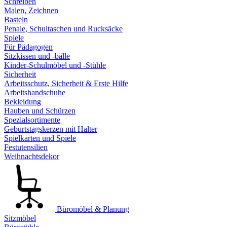
Schreiben
Malen, Zeichnen
Basteln
Penale, Schultaschen und Rucksäcke
Spiele
Für Pädagogen
Sitzkissen und -bälle
Kinder-Schulmöbel und -Stühle
Sicherheit
Arbeitsschutz, Sicherheit & Erste Hilfe
Arbeitshandschuhe
Bekleidung
Hauben und Schürzen
Spezialsortimente
Geburtstagskerzen mit Halter
Spielkarten und Spiele
Festutensilien
Weihnachtsdekor
Büromöbel & Planung
Sitzmöbel