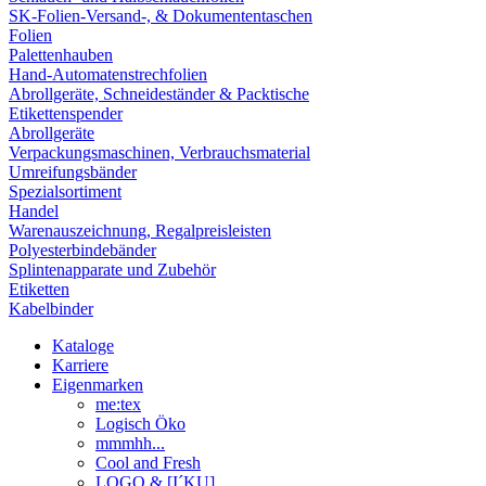
SK-Folien-Versand-, & Dokumententaschen
Folien
Palettenhauben
Hand-Automatenstrechfolien
Abrollgeräte, Schneideständer & Packtische
Etikettenspender
Abrollgeräte
Verpackungsmaschinen, Verbrauchsmaterial
Umreifungsbänder
Spezialsortiment
Handel
Warenauszeichnung, Regalpreisleisten
Polyesterbindebänder
Splintenapparate und Zubehör
Etiketten
Kabelbinder
Kataloge
Karriere
Eigenmarken
me:tex
Logisch Öko
mmmhh...
Cool and Fresh
LOGO & [I´KU]