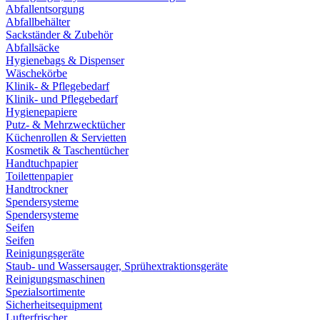
Abfallentsorgung
Abfallbehälter
Sackständer & Zubehör
Abfallsäcke
Hygienebags & Dispenser
Wäschekörbe
Klinik- & Pflegebedarf
Klinik- und Pflegebedarf
Hygienepapiere
Putz- & Mehrzwecktücher
Küchenrollen & Servietten
Kosmetik & Taschentücher
Handtuchpapier
Toilettenpapier
Handtrockner
Spendersysteme
Spendersysteme
Seifen
Seifen
Reinigungsgeräte
Staub- und Wassersauger, Sprühextraktionsgeräte
Reinigungsmaschinen
Spezialsortimente
Sicherheitsequipment
Lufterfrischer