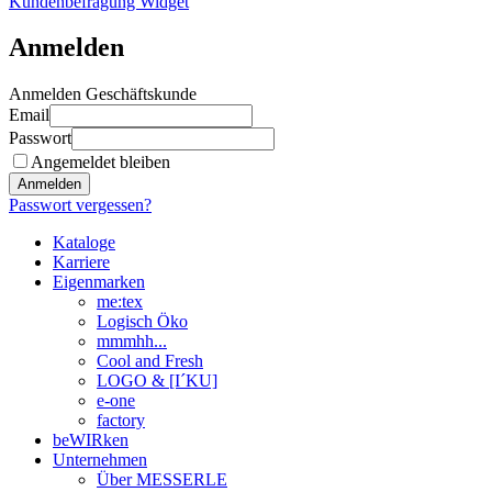
Kundenbefragung Widget
Anmelden
Anmelden Geschäftskunde
Email
Passwort
Angemeldet bleiben
Anmelden
Passwort vergessen?
Kataloge
Karriere
Eigenmarken
me:tex
Logisch Öko
mmmhh...
Cool and Fresh
LOGO & [I´KU]
e-one
factory
beWIRken
Unternehmen
Über MESSERLE