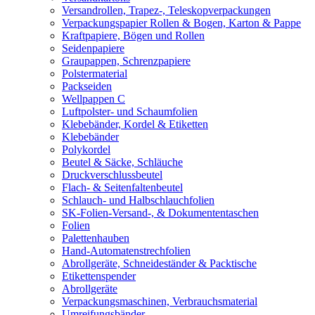
Versandrollen, Trapez-, Teleskopverpackungen
Verpackungspapier Rollen & Bogen, Karton & Pappe
Kraftpapiere, Bögen und Rollen
Seidenpapiere
Graupappen, Schrenzpapiere
Polstermaterial
Packseiden
Wellpappen C
Luftpolster- und Schaumfolien
Klebebänder, Kordel & Etiketten
Klebebänder
Polykordel
Beutel & Säcke, Schläuche
Druckverschlussbeutel
Flach- & Seitenfaltenbeutel
Schlauch- und Halbschlauchfolien
SK-Folien-Versand-, & Dokumententaschen
Folien
Palettenhauben
Hand-Automatenstrechfolien
Abrollgeräte, Schneideständer & Packtische
Etikettenspender
Abrollgeräte
Verpackungsmaschinen, Verbrauchsmaterial
Umreifungsbänder