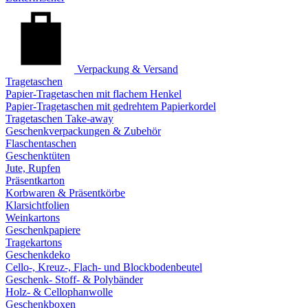
Verpackung & Versand
Tragetaschen
Papier-Tragetaschen mit flachem Henkel
Papier-Tragetaschen mit gedrehtem Papierkordel
Tragetaschen Take-away
Geschenkverpackungen & Zubehör
Flaschentaschen
Geschenktüten
Jute, Rupfen
Präsentkarton
Korbwaren & Präsentkörbe
Klarsichtfolien
Weinkartons
Geschenkpapiere
Tragekartons
Geschenkdeko
Cello-, Kreuz-, Flach- und Blockbodenbeutel
Geschenk- Stoff- & Polybänder
Holz- & Cellophanwolle
Geschenkboxen