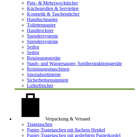
Putz- & Mehrzwecktücher
Küchenrollen & Servietten
Kosmetik & Taschentücher
Handtuchpapier
Toilettenpapier
Handtrockner
Spendersysteme
Spendersysteme
Seifen
Seifen
Reinigungsgeräte
Staub- und Wassersauger, Sprühextraktionsgeräte
Reinigungsmaschinen
Spezialsortimente
Sicherheitsequipment
Lufterfrischer
Verpackung & Versand
Tragetaschen
Papier-Tragetaschen mit flachem Henkel
Papier-Tragetaschen mit gedrehtem Papierkordel