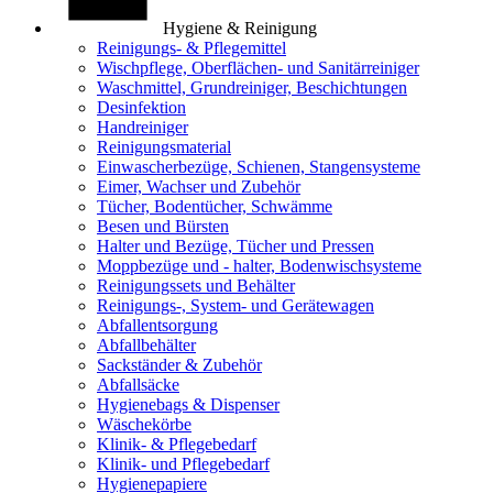
Hygiene & Reinigung
Reinigungs- & Pflegemittel
Wischpflege, Oberflächen- und Sanitärreiniger
Waschmittel, Grundreiniger, Beschichtungen
Desinfektion
Handreiniger
Reinigungsmaterial
Einwascherbezüge, Schienen, Stangensysteme
Eimer, Wachser und Zubehör
Tücher, Bodentücher, Schwämme
Besen und Bürsten
Halter und Bezüge, Tücher und Pressen
Moppbezüge und - halter, Bodenwischsysteme
Reinigungssets und Behälter
Reinigungs-, System- und Gerätewagen
Abfallentsorgung
Abfallbehälter
Sackständer & Zubehör
Abfallsäcke
Hygienebags & Dispenser
Wäschekörbe
Klinik- & Pflegebedarf
Klinik- und Pflegebedarf
Hygienepapiere