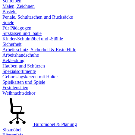
Schreiben
Malen, Zeichnen
Basteln
Penale, Schultaschen und Rucksäcke
Spiele
Für Pädagogen
Sitzkissen und -bälle
Kinder-Schulmöbel und -Stühle
Sicherheit
Arbeitsschutz, Sicherheit & Erste Hilfe
Arbeitshandschuhe
Bekleidung
Hauben und Schürzen
Spezialsortimente
Geburtstagskerzen mit Halter
Spielkarten und Spiele
Festutensilien
Weihnachtsdekor
Büromöbel & Planung
Sitzmöbel