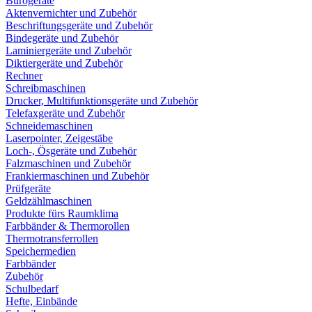
Bürogeräte
Aktenvernichter und Zubehör
Beschriftungsgeräte und Zubehör
Bindegeräte und Zubehör
Laminiergeräte und Zubehör
Diktiergeräte und Zubehör
Rechner
Schreibmaschinen
Drucker, Multifunktionsgeräte und Zubehör
Telefaxgeräte und Zubehör
Schneidemaschinen
Laserpointer, Zeigestäbe
Loch-, Ösgeräte und Zubehör
Falzmaschinen und Zubehör
Frankiermaschinen und Zubehör
Prüfgeräte
Geldzählmaschinen
Produkte fürs Raumklima
Farbbänder & Thermorollen
Thermotransferrollen
Speichermedien
Farbbänder
Zubehör
Schulbedarf
Hefte, Einbände