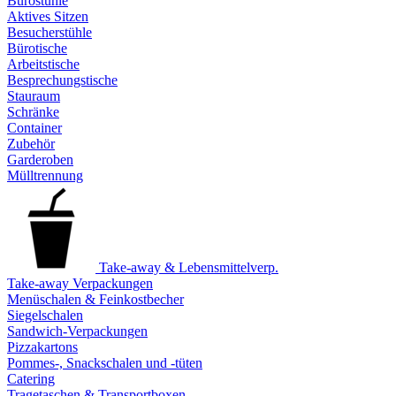
Bürostühle
Aktives Sitzen
Besucherstühle
Bürotische
Arbeitstische
Besprechungstische
Stauraum
Schränke
Container
Zubehör
Garderoben
Mülltrennung
Take-away & Lebensmittelverp.
Take-away Verpackungen
Menüschalen & Feinkostbecher
Siegelschalen
Sandwich-Verpackungen
Pizzakartons
Pommes-, Snackschalen und -tüten
Catering
Tragetaschen & Transportboxen