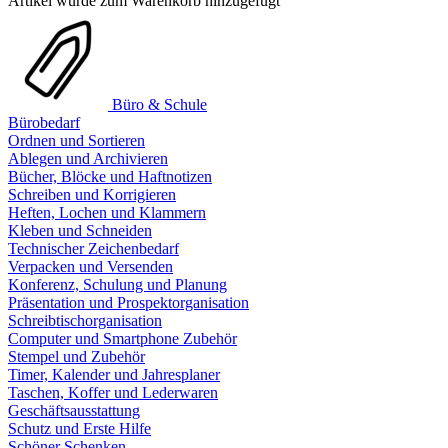
Artikel wurde zum Warenkorb hinzugefügt
Büro & Schule
Bürobedarf
Ordnen und Sortieren
Ablegen und Archivieren
Bücher, Blöcke und Haftnotizen
Schreiben und Korrigieren
Heften, Lochen und Klammern
Kleben und Schneiden
Technischer Zeichenbedarf
Verpacken und Versenden
Konferenz, Schulung und Planung
Präsentation und Prospektorganisation
Schreibtischorganisation
Computer und Smartphone Zubehör
Stempel und Zubehör
Timer, Kalender und Jahresplaner
Taschen, Koffer und Lederwaren
Geschäftsausstattung
Schutz und Erste Hilfe
Schöner Schenken