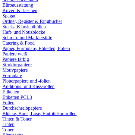
Büroausstattung
Kuvert & Taschen
Spagat
Ordner, Register & Ringbücher
Steck-, Klarsichthüllen
Haft- und Notizblöcke
Schreib- und Markierstifte
Catering & Food
Papier, Formulare, Etiketten, Folien
Papiere weiß
Papiere farbig
Strukturpapiere
Motivpapiere
Formulare
Plotterpapiere und -folien
Additions- und Kassarollen
Etiketten
Etiketten PCL3
Folien
Durchschreibpapiere
Blöcke, Bons, Lose, Eintrittskontrollen
Tinten & Toner
Tinten
Toner