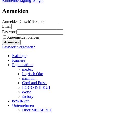
Kundenbefragung Widget
Anmelden
Anmelden Geschäftskunde
Email
Passwort
Angemeldet bleiben
Anmelden
Passwort vergessen?
Kataloge
Karriere
Eigenmarken
me:tex
Logisch Öko
mmmhh...
Cool and Fresh
LOGO & [I´KU]
e-one
factory
beWIRken
Unternehmen
Über MESSERLE