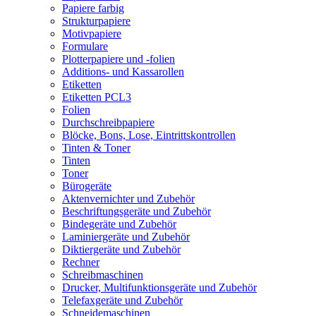
Papiere farbig
Strukturpapiere
Motivpapiere
Formulare
Plotterpapiere und -folien
Additions- und Kassarollen
Etiketten
Etiketten PCL3
Folien
Durchschreibpapiere
Blöcke, Bons, Lose, Eintrittskontrollen
Tinten & Toner
Tinten
Toner
Bürogeräte
Aktenvernichter und Zubehör
Beschriftungsgeräte und Zubehör
Bindegeräte und Zubehör
Laminiergeräte und Zubehör
Diktiergeräte und Zubehör
Rechner
Schreibmaschinen
Drucker, Multifunktionsgeräte und Zubehör
Telefaxgeräte und Zubehör
Schneidemaschinen