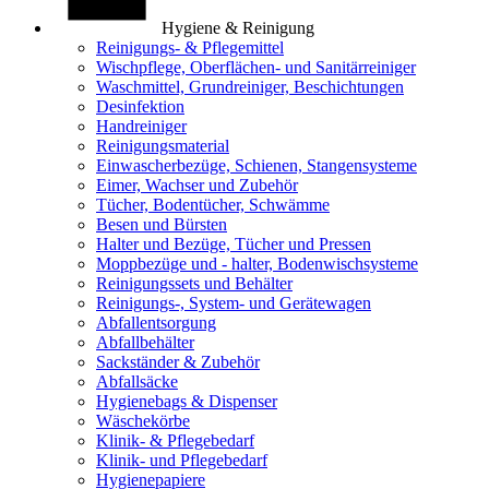
Hygiene & Reinigung
Reinigungs- & Pflegemittel
Wischpflege, Oberflächen- und Sanitärreiniger
Waschmittel, Grundreiniger, Beschichtungen
Desinfektion
Handreiniger
Reinigungsmaterial
Einwascherbezüge, Schienen, Stangensysteme
Eimer, Wachser und Zubehör
Tücher, Bodentücher, Schwämme
Besen und Bürsten
Halter und Bezüge, Tücher und Pressen
Moppbezüge und - halter, Bodenwischsysteme
Reinigungssets und Behälter
Reinigungs-, System- und Gerätewagen
Abfallentsorgung
Abfallbehälter
Sackständer & Zubehör
Abfallsäcke
Hygienebags & Dispenser
Wäschekörbe
Klinik- & Pflegebedarf
Klinik- und Pflegebedarf
Hygienepapiere