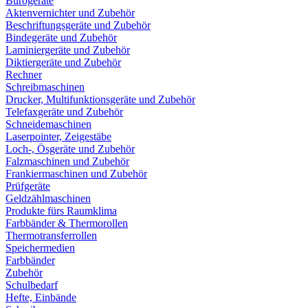
Bürogeräte
Aktenvernichter und Zubehör
Beschriftungsgeräte und Zubehör
Bindegeräte und Zubehör
Laminiergeräte und Zubehör
Diktiergeräte und Zubehör
Rechner
Schreibmaschinen
Drucker, Multifunktionsgeräte und Zubehör
Telefaxgeräte und Zubehör
Schneidemaschinen
Laserpointer, Zeigestäbe
Loch-, Ösgeräte und Zubehör
Falzmaschinen und Zubehör
Frankiermaschinen und Zubehör
Prüfgeräte
Geldzählmaschinen
Produkte fürs Raumklima
Farbbänder & Thermorollen
Thermotransferrollen
Speichermedien
Farbbänder
Zubehör
Schulbedarf
Hefte, Einbände