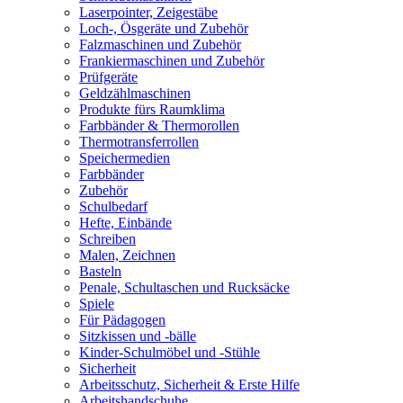
Laserpointer, Zeigestäbe
Loch-, Ösgeräte und Zubehör
Falzmaschinen und Zubehör
Frankiermaschinen und Zubehör
Prüfgeräte
Geldzählmaschinen
Produkte fürs Raumklima
Farbbänder & Thermorollen
Thermotransferrollen
Speichermedien
Farbbänder
Zubehör
Schulbedarf
Hefte, Einbände
Schreiben
Malen, Zeichnen
Basteln
Penale, Schultaschen und Rucksäcke
Spiele
Für Pädagogen
Sitzkissen und -bälle
Kinder-Schulmöbel und -Stühle
Sicherheit
Arbeitsschutz, Sicherheit & Erste Hilfe
Arbeitshandschuhe