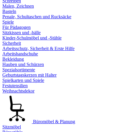
Schreiben
Malen, Zeichnen
Basteln
Penale, Schultaschen und Rucksäcke
Spiele
Für Pädagogen
Sitzkissen und -bälle
Kinder-Schulmöbel und -Stühle
Sicherheit
Arbeitsschutz, Sicherheit & Erste Hilfe
Arbeitshandschuhe
Bekleidung
Hauben und Schürzen
Spezialsortimente
Geburtstagskerzen mit Halter
Spielkarten und Spiele
Festutensilien
Weihnachtsdekor
Büromöbel & Planung
Sitzmöbel