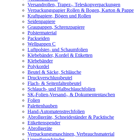
Versandrollen, Trapez-, Teleskopverpackungen
Verpackungspapier Rollen & Bogen, Karton & Pappe
Kraftpapiere, Bögen und Rollen
Seidenpapiere
Graupappen, Schrenzpapiere
Polstermaterial
Packseiden
Wellpappen C
Luftpolster- und Schaumfolien
Klebebänder, Kordel & Etiketten
Klebebänder
Polykordel
Beutel & Säcke, Schläuche
Druckverschlussbeutel
Flach- & Seitenfaltenbeutel
Schlauch- und Halbschlauchfolien
SK-Folien-Versand-, & Dokumententaschen
Folien
Palettenhauben
Hand-Automatenstrechfolien
Abrollgeräte, Schneideständer & Packtische
Etikettenspender
Abrollgeräte
Verpackungsmaschinen, Verbrauchsmaterial
Umreifungsbänder