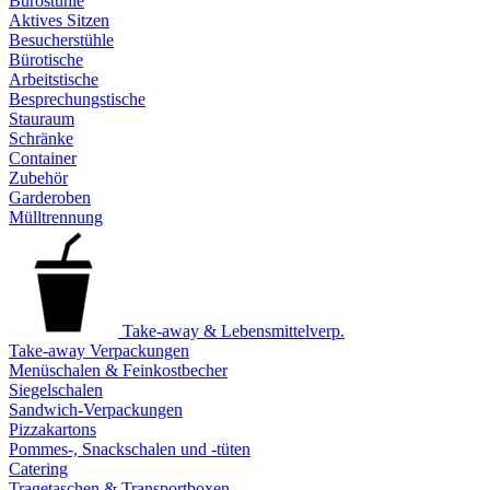
Bürostühle
Aktives Sitzen
Besucherstühle
Bürotische
Arbeitstische
Besprechungstische
Stauraum
Schränke
Container
Zubehör
Garderoben
Mülltrennung
Take-away & Lebensmittelverp.
Take-away Verpackungen
Menüschalen & Feinkostbecher
Siegelschalen
Sandwich-Verpackungen
Pizzakartons
Pommes-, Snackschalen und -tüten
Catering
Tragetaschen & Transportboxen