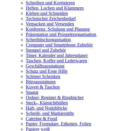
Schreiben und Korrigieren
Heften, Lochen und Klammern
Kleben und Schneiden
Technischer Zeichenbedarf
Verpacken und Versenden
Konferenz, Schulung und Planung
Präsentation und Prospektorganisation
Schreibtischorganisation
Computer und Smartphone Zubehör
Stempel und Zubehör
Timer, Kalender und Jahresplaner
Taschen, Koffer und Lederwaren
Geschäftsausstattung
Schutz und Erste Hilfe
Schöner Schenken
Büroausstattung
Kuvert & Taschen
Spagat
Ordner, Register & Ringbücher
Steck-, Klarsichthüllen
Haft- und Notizblöcke
Schreib- und Markierstifte
Catering & Food
Papier, Formulare, Etiketten, Folien
Papiere weiß