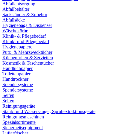
Abfallentsorgung
Abfallbehälter
Sackständer & Zubehör
Abfallsäcke
Hygienebags & Dispenser
Wäschekörbe
Klinik- & Pflegebedarf
Klinik- und Pflegebedarf
Hygienepapiere
Putz- & Mehrzwecktücher
Küchenrollen & Servietten
Kosmetik & Taschentücher
Handtuchpapier
Toilettenpapier
Handtrockner
Spendersysteme
Spendersysteme
Seifen
Seifen
Reinigungsgeräte
Staub- und Wassersauger, Sprühextraktionsgeräte
Reinigungsmaschinen
Spezialsortimente
Sicherheitsequipment
Lufterfrischer