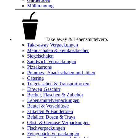
Garderoben
Mülltrennung
Take-away & Lebensmittelverp.
Take-away Verpackungen
Menüschalen & Feinkostbecher
Siegelschalen
Sandwich-Verpackungen
Pizzakartons
Pommes-, Snackschalen und -tüten
Catering
Tragetaschen & Transportboxen
Einweg-Geschirr
Becher, Flaschen & Zubehör
Lebensmittelverpackungen
Beutel & Verschlüsse
Etiketten & Banderolen
Behälter, Dosen & Trays
Obst- & Gemüse-Verpackungen
Fischverpackungen
Feingebäck-Verpackungen