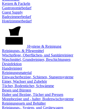
Kerzen & Fackeln
Gastronomiebedarf
Guest Supply
Badezimmerbedarf
Hotelzimmerbedarf
Hygiene & Reinigung
Reinigungs- & Pflegemittel
Wischpflege, Oberflächen- und Sanitärreiniger
Waschmittel, Grundreiniger, Beschichtungen
Desinfektion
Handreiniger
Reinigungsmaterial
Einwascherbezüge, Schienen, Stangensysteme
Eimer, Wachser und Zubehör
Tücher, Bodentücher, Schwämme
Besen und Bürsten
Halter und Bezüge, Tücher und Pressen
Moppbezüge und - halter, Bodenwischsysteme
Reinigungssets und Behälter
Reinigungs-, System- und Gerätewagen