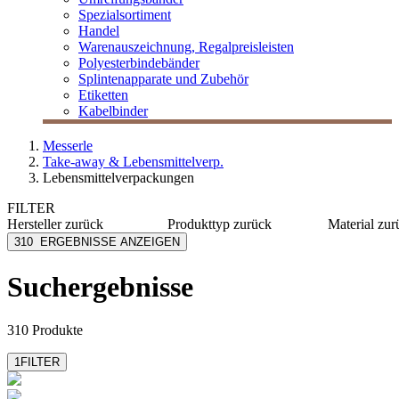
Spezialsortiment
Handel
Warenauszeichnung, Regalpreisleisten
Polyesterbindebänder
Splintenapparate und Zubehör
Etiketten
Kabelbinder
Messerle
Take-away & Lebensmittelverp.
Lebensmittelverpackungen
FILTER
Hersteller
zurück
Produkttyp
zurück
Material
zur
AsahiKASEI
Abroller
Papier
310
ERGEBNISSE ANZEIGEN
Bacher+Demmler
Becher
Kraftpap
Charpak Ltd
Boden
Karton
Suchergebnisse
Comatec
Deckel
Metall
Compac CP
Knotenbeutel
rPET
mehr anzeigen
mehr anzeigen
mehr anzeig
310 Produkte
1
FILTER