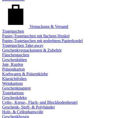
Verpackung & Versand
Tragetaschen
Papier-Tragetaschen mit flachem Henkel
Papier-Tragetaschen mit gedrehtem Papierkordel
Tragetaschen Take-away
Geschenkverpackungen & Zubehör
Flaschentaschen
Geschenktüten
Jute, Rupfen
Präsentkarton
Korbwaren & Präsentkörbe
Klarsichtfolien
Weinkartons
Geschenkpapiere
Tragekartons
Geschenkdeko
Cello-, Kreuz-, Flach- und Blockbodenbeutel
Geschenk- Stoff- & Polybänder
Holz- & Cellophanwolle
Geschenkboxen