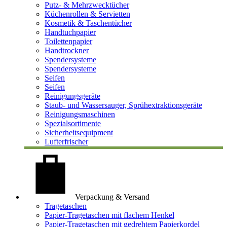
Putz- & Mehrzwecktücher
Küchenrollen & Servietten
Kosmetik & Taschentücher
Handtuchpapier
Toilettenpapier
Handtrockner
Spendersysteme
Spendersysteme
Seifen
Seifen
Reinigungsgeräte
Staub- und Wassersauger, Sprühextraktionsgeräte
Reinigungsmaschinen
Spezialsortimente
Sicherheitsequipment
Lufterfrischer
Verpackung & Versand
Tragetaschen
Papier-Tragetaschen mit flachem Henkel
Papier-Tragetaschen mit gedrehtem Papierkordel