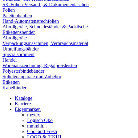
SK-Folien-Versand-, & Dokumententaschen
Folien
Palettenhauben
Hand-Automatenstrechfolien
Abrollgeräte, Schneideständer & Packtische
Etikettenspender
Abrollgeräte
Verpackungsmaschinen, Verbrauchsmaterial
Umreifungsbänder
Spezialsortiment
Handel
Warenauszeichnung, Regalpreisleisten
Polyesterbindebänder
Splintenapparate und Zubehör
Etiketten
Kabelbinder
Kataloge
Karriere
Eigenmarken
me:tex
Logisch Öko
mmmhh...
Cool and Fresh
LOGO & [I´KU]