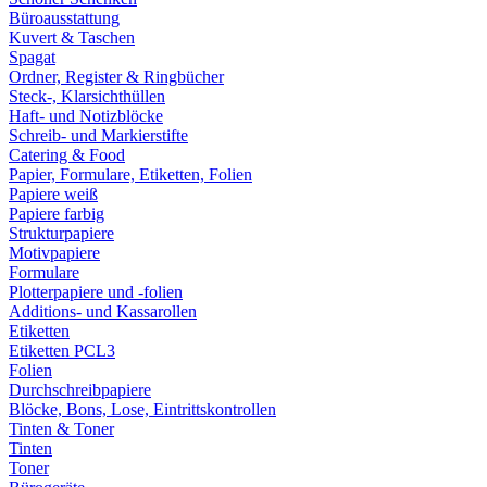
Büroausstattung
Kuvert & Taschen
Spagat
Ordner, Register & Ringbücher
Steck-, Klarsichthüllen
Haft- und Notizblöcke
Schreib- und Markierstifte
Catering & Food
Papier, Formulare, Etiketten, Folien
Papiere weiß
Papiere farbig
Strukturpapiere
Motivpapiere
Formulare
Plotterpapiere und -folien
Additions- und Kassarollen
Etiketten
Etiketten PCL3
Folien
Durchschreibpapiere
Blöcke, Bons, Lose, Eintrittskontrollen
Tinten & Toner
Tinten
Toner