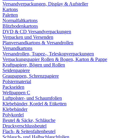
Versandverpackungen, Display & Aufsteller
Kartons
Paletten
Normalfaltkartons
Blitzbodenkartons
DVD & CD Versandverpackungen
Verpacken und Versenden
Planversandkartons & Versandrollen
Versandkartons
Versandrollen, Trapez-, Teleskopverpackungen
Verpackungspapier Rollen & Bogen, Karton & Pappe
Kraftpapiere, Bögen und Rollen
Seidenpapiere
Graupappen, Schrenzpapiere
Polstermaterial
Packseiden
Wellpappen C
Luftpolster- und Schaumfolien
Klebebänder, Kordel & Etiketten
Klebebänder
Polykordel
Beutel & Säcke, Schläuche
Druckverschlussbeutel
Flach- & Seitenfaltenbeutel
Schlauch- und Halbschlauchfolien