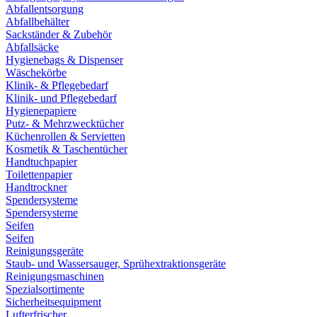
Abfallentsorgung
Abfallbehälter
Sackständer & Zubehör
Abfallsäcke
Hygienebags & Dispenser
Wäschekörbe
Klinik- & Pflegebedarf
Klinik- und Pflegebedarf
Hygienepapiere
Putz- & Mehrzwecktücher
Küchenrollen & Servietten
Kosmetik & Taschentücher
Handtuchpapier
Toilettenpapier
Handtrockner
Spendersysteme
Spendersysteme
Seifen
Seifen
Reinigungsgeräte
Staub- und Wassersauger, Sprühextraktionsgeräte
Reinigungsmaschinen
Spezialsortimente
Sicherheitsequipment
Lufterfrischer