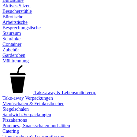
Bürostühle
Aktives Sitzen
Besucherstühle
Bürotische
Arbeitstische
Besprechungstische
Stauraum
Schränke
Container
Zubehör
Garderoben
Mülltrennung
Take-away & Lebensmittelverp.
Take-away Verpackungen
Menüschalen & Feinkostbecher
Siegelschalen
Sandwich-Verpackungen
Pizzakartons
Pommes-, Snackschalen und -tüten
Catering
Tragetaschen & Transportboxen