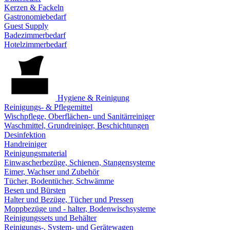
Kerzen & Fackeln
Gastronomiebedarf
Guest Supply
Badezimmerbedarf
Hotelzimmerbedarf
Hygiene & Reinigung
Reinigungs- & Pflegemittel
Wischpflege, Oberflächen- und Sanitärreiniger
Waschmittel, Grundreiniger, Beschichtungen
Desinfektion
Handreiniger
Reinigungsmaterial
Einwascherbezüge, Schienen, Stangensysteme
Eimer, Wachser und Zubehör
Tücher, Bodentücher, Schwämme
Besen und Bürsten
Halter und Bezüge, Tücher und Pressen
Moppbezüge und - halter, Bodenwischsysteme
Reinigungssets und Behälter
Reinigungs-, System- und Gerätewagen