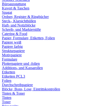
Büroausstattung
Kuvert & Taschen
Spagat
Ordner, Register & Ringbücher
Steck-, Klarsichthüllen
Haft- und Notizblöcke
Schreib- und Markierstifte
Catering & Food
Papier, Formulare, Etiketten, Folien
Papiere weiß
Papiere farbig
Strukturpapiere
Motivpapiere
Formulare
Plotterpapiere und -folien
Additions- und Kassarollen
Etiketten
Etiketten PCL3
Folien
Durchschreibpapiere
Blöcke, Bons, Lose, Eintrittskontrollen
Tinten & Toner
Tinten
Toner