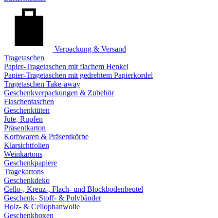
Verpackung & Versand
Tragetaschen
Papier-Tragetaschen mit flachem Henkel
Papier-Tragetaschen mit gedrehtem Papierkordel
Tragetaschen Take-away
Geschenkverpackungen & Zubehör
Flaschentaschen
Geschenktüten
Jute, Rupfen
Präsentkarton
Korbwaren & Präsentkörbe
Klarsichtfolien
Weinkartons
Geschenkpapiere
Tragekartons
Geschenkdeko
Cello-, Kreuz-, Flach- und Blockbodenbeutel
Geschenk- Stoff- & Polybänder
Holz- & Cellophanwolle
Geschenkboxen