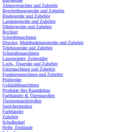
Bürogeräte
Aktenvernichter und Zubehör
Beschriftungsgeräte und Zubehör
Bindegeräte und Zubehör
Laminiergeräte und Zubehör
Diktiergeräte und Zubehör
Rechner
Schreibmaschinen
Drucker, Multifunktionsgeräte und Zubehör
Telefaxgeräte und Zubehör
Schneidemaschinen
Laserpointer, Zeigestäbe
Loch-, Ösgeräte und Zubehör
Falzmaschinen und Zubehör
Frankiermaschinen und Zubehör
Prüfgeräte
Geldzählmaschinen
Produkte fürs Raumklima
Farbbänder & Thermorollen
Thermotransferrollen
Speichermedien
Farbbänder
Zubehör
Schulbedarf
Hefte, Einbände