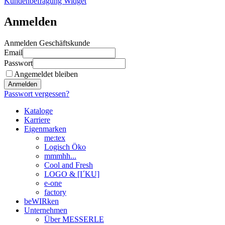
Kundenbefragung Widget
Anmelden
Anmelden Geschäftskunde
Email
Passwort
Angemeldet bleiben
Anmelden
Passwort vergessen?
Kataloge
Karriere
Eigenmarken
me:tex
Logisch Öko
mmmhh...
Cool and Fresh
LOGO & [I´KU]
e-one
factory
beWIRken
Unternehmen
Über MESSERLE