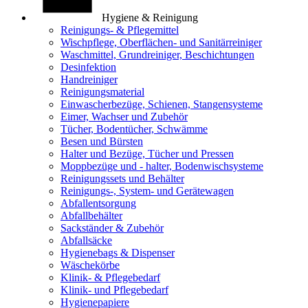
Hygiene & Reinigung
Reinigungs- & Pflegemittel
Wischpflege, Oberflächen- und Sanitärreiniger
Waschmittel, Grundreiniger, Beschichtungen
Desinfektion
Handreiniger
Reinigungsmaterial
Einwascherbezüge, Schienen, Stangensysteme
Eimer, Wachser und Zubehör
Tücher, Bodentücher, Schwämme
Besen und Bürsten
Halter und Bezüge, Tücher und Pressen
Moppbezüge und - halter, Bodenwischsysteme
Reinigungssets und Behälter
Reinigungs-, System- und Gerätewagen
Abfallentsorgung
Abfallbehälter
Sackständer & Zubehör
Abfallsäcke
Hygienebags & Dispenser
Wäschekörbe
Klinik- & Pflegebedarf
Klinik- und Pflegebedarf
Hygienepapiere