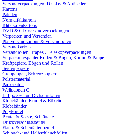
Versandverpackungen, Display & Aufsteller
Kartons
Paletten
Normalfaltkartons
Blitzbodenkartons
DVD & CD Versandverpackungen
Verpacken und Versenden
Planversandkartons & Versandrollen
Versandkartons
Versandrollen, Trapez-, Teleskopverpackungen
Verpackungspapier Rollen & Bogen, Karton & Pappe
Kraftpapiere, Bögen und Rollen
Seidenpapiere
Graupappen, Schrenzpapiere
Polstermaterial
Packseiden
Wellpappen C
Luftpolster- und Schaumfolien
Klebebänder, Kordel & Etiketten
Klebebänder
Polykordel
Beutel & Säcke, Schläuche
Druckverschlussbeutel
Flach- & Seitenfaltenbeutel
Schlauch- und Halbschlauchfolien