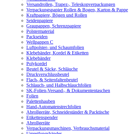
Versandrollen, Trapez-, Teleskopverpackungen
Verpackungspapier Rollen & Bogen, Karton & Pappe
Kraftpapiere, Bögen und Rollen
Seidenpapiere
Graupappen, Schrenzpapiere
Polstermaterial
Packseiden
Wellpappen C
Luftpolster- und Schaumfolien
Klebebänder, Kordel & Etiketten
Klebebänder
Polykordel
Beutel & Säcke, Schläuche
Druckverschlussbeutel
Flach- & Seitenfaltenbeutel
Schlauch- und Halbschlauchfolien
SK-Folien-Versand-, & Dokumententaschen
Folien
Palettenhauben
Hand-Automatenstrechfolien
Abrollgeräte, Schneideständer & Packtische
Etikettenspender
Abrollgeräte
Verpackungsmaschinen, Verbrauchsmaterial
Umreifungsbänder