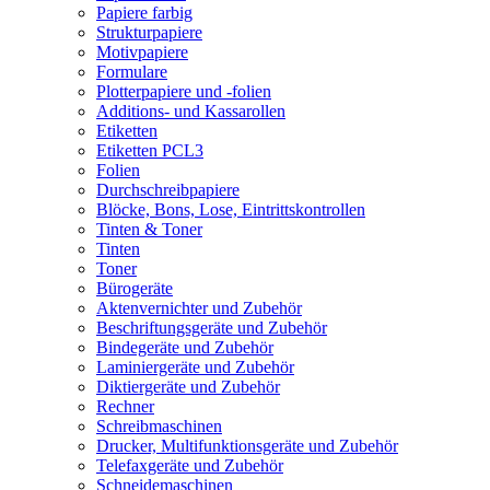
Papiere farbig
Strukturpapiere
Motivpapiere
Formulare
Plotterpapiere und -folien
Additions- und Kassarollen
Etiketten
Etiketten PCL3
Folien
Durchschreibpapiere
Blöcke, Bons, Lose, Eintrittskontrollen
Tinten & Toner
Tinten
Toner
Bürogeräte
Aktenvernichter und Zubehör
Beschriftungsgeräte und Zubehör
Bindegeräte und Zubehör
Laminiergeräte und Zubehör
Diktiergeräte und Zubehör
Rechner
Schreibmaschinen
Drucker, Multifunktionsgeräte und Zubehör
Telefaxgeräte und Zubehör
Schneidemaschinen