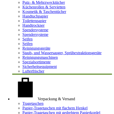
Putz- & Mehrzwecktücher
Küchenrollen & Servietten
Kosmetik & Taschentücher
Handtuchpapier
Toilettenpapier
Handtrockner
Spendersysteme
Spendersysteme
Seifen
Seifen
Reinigungsgeräte
Staub- und Wassersauger, Sprühextraktionsgeräte
Reinigungsmaschinen
Spezialsortimente
Sicherheitsequipment
Lufterfrischer
Verpackung & Versand
Tragetaschen
Papier-Tragetaschen mit flachem Henkel
Papier-Tragetaschen mit gedrehtem Papierkordel