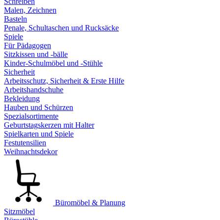
Schreiben
Malen, Zeichnen
Basteln
Penale, Schultaschen und Rucksäcke
Spiele
Für Pädagogen
Sitzkissen und -bälle
Kinder-Schulmöbel und -Stühle
Sicherheit
Arbeitsschutz, Sicherheit & Erste Hilfe
Arbeitshandschuhe
Bekleidung
Hauben und Schürzen
Spezialsortimente
Geburtstagskerzen mit Halter
Spielkarten und Spiele
Festutensilien
Weihnachtsdekor
Büromöbel & Planung
Sitzmöbel