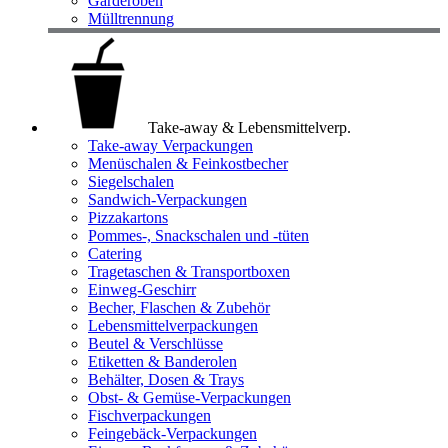
Garderoben
Mülltrennung
Take-away & Lebensmittelverp.
Take-away Verpackungen
Menüschalen & Feinkostbecher
Siegelschalen
Sandwich-Verpackungen
Pizzakartons
Pommes-, Snackschalen und -tüten
Catering
Tragetaschen & Transportboxen
Einweg-Geschirr
Becher, Flaschen & Zubehör
Lebensmittelverpackungen
Beutel & Verschlüsse
Etiketten & Banderolen
Behälter, Dosen & Trays
Obst- & Gemüse-Verpackungen
Fischverpackungen
Feingebäck-Verpackungen