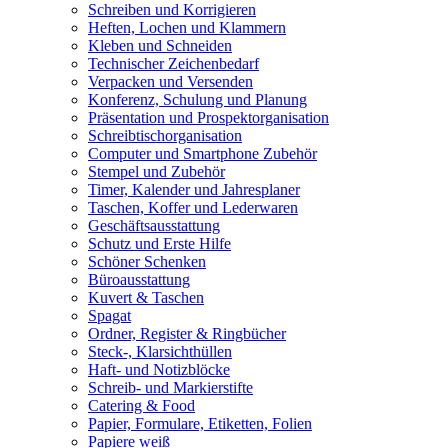
Schreiben und Korrigieren
Heften, Lochen und Klammern
Kleben und Schneiden
Technischer Zeichenbedarf
Verpacken und Versenden
Konferenz, Schulung und Planung
Präsentation und Prospektorganisation
Schreibtischorganisation
Computer und Smartphone Zubehör
Stempel und Zubehör
Timer, Kalender und Jahresplaner
Taschen, Koffer und Lederwaren
Geschäftsausstattung
Schutz und Erste Hilfe
Schöner Schenken
Büroausstattung
Kuvert & Taschen
Spagat
Ordner, Register & Ringbücher
Steck-, Klarsichthüllen
Haft- und Notizblöcke
Schreib- und Markierstifte
Catering & Food
Papier, Formulare, Etiketten, Folien
Papiere weiß