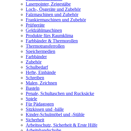
Laserpointer, Zeigestäbe
Loch-, Ösgeräte und Zubehör
Falzmaschinen und Zubehör
Frankiermaschinen und Zubehör
Prüfgeräte
Geldzählmaschinen
Produkte fürs Raumklima
Farbbänder & Thermorollen
Thermotransferrollen
Speichermedien
Farbbänder
Zubehör
Schulbedarf
Hefte, Einbände
Schreiben
Malen, Zeichnen
Basteln
Penale, Schultaschen und Rucksäcke
Spiele
Für Pädagogen
Sitzkissen und -bälle
Kinder-Schulmöbel und -Stühle
Sicherheit
Arbeitsschutz, Sicherheit & Erste Hilfe
Arbeitshandschuhe