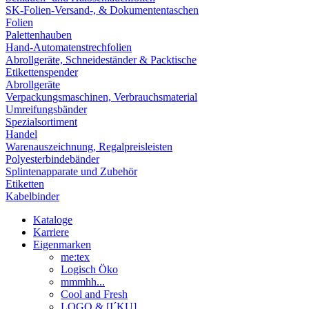
SK-Folien-Versand-, & Dokumententaschen
Folien
Palettenhauben
Hand-Automatenstrechfolien
Abrollgeräte, Schneideständer & Packtische
Etikettenspender
Abrollgeräte
Verpackungsmaschinen, Verbrauchsmaterial
Umreifungsbänder
Spezialsortiment
Handel
Warenauszeichnung, Regalpreisleisten
Polyesterbindebänder
Splintenapparate und Zubehör
Etiketten
Kabelbinder
Kataloge
Karriere
Eigenmarken
me:tex
Logisch Öko
mmmhh...
Cool and Fresh
LOGO & [I´KU]