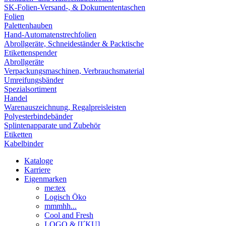
SK-Folien-Versand-, & Dokumententaschen
Folien
Palettenhauben
Hand-Automatenstrechfolien
Abrollgeräte, Schneideständer & Packtische
Etikettenspender
Abrollgeräte
Verpackungsmaschinen, Verbrauchsmaterial
Umreifungsbänder
Spezialsortiment
Handel
Warenauszeichnung, Regalpreisleisten
Polyesterbindebänder
Splintenapparate und Zubehör
Etiketten
Kabelbinder
Kataloge
Karriere
Eigenmarken
me:tex
Logisch Öko
mmmhh...
Cool and Fresh
LOGO & [I´KU]