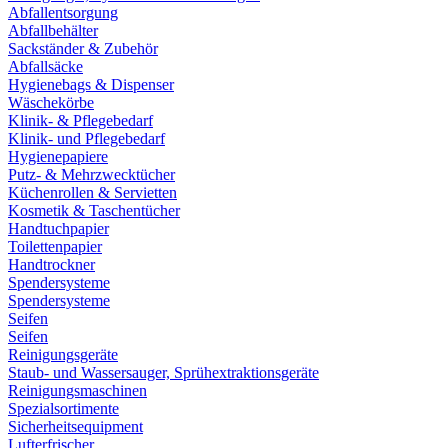
Abfallentsorgung
Abfallbehälter
Sackständer & Zubehör
Abfallsäcke
Hygienebags & Dispenser
Wäschekörbe
Klinik- & Pflegebedarf
Klinik- und Pflegebedarf
Hygienepapiere
Putz- & Mehrzwecktücher
Küchenrollen & Servietten
Kosmetik & Taschentücher
Handtuchpapier
Toilettenpapier
Handtrockner
Spendersysteme
Spendersysteme
Seifen
Seifen
Reinigungsgeräte
Staub- und Wassersauger, Sprühextraktionsgeräte
Reinigungsmaschinen
Spezialsortimente
Sicherheitsequipment
Lufterfrischer