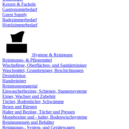
Kerzen & Fackeln
Gastronomiebedarf
Guest Supply
Badezimmerbedarf
Hotelzimmerbedarf
Hygiene & Reinigung
Reinigungs- & Pflegemittel
Wischpflege, Oberflächen- und Sanitärreiniger
Waschmittel, Grundreiniger, Beschichtungen
Desinfektion
Handreiniger
Reinigungsmaterial
Einwascherbezüge, Schienen, Stangensysteme
Eimer, Wachser und Zubehör
Tücher, Bodentücher, Schwämme
Besen und Bürsten
Halter und Bezüge, Tücher und Pressen
Moppbezüge und - halter, Bodenwischsysteme
Reinigungssets und Behälter
Reinigungs-, System- und Gerätewagen