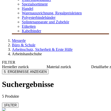
Spezialsortiment
Handel
Warenauszeichnung, Regalpreisleisten
Polyesterbindebänder
Splintenapparate und Zubehör
Etiketten
Kabelbinder
Messerle
Büro & Schule
Arbeitsschutz, Sicherheit & Erste Hilfe
Arbeitshandschuhe
FILTER
Hersteller
zurück
Material
zurück
Detailfarbe
AMPri
Nitril
grün
5
ERGEBNISSE ANZEIGEN
Mensch Franz
Nylon
orange
MESSERLE
PE
schwarz
Suchergebnisse
Kunststoff
weiß
5 Produkte
1
FILTER