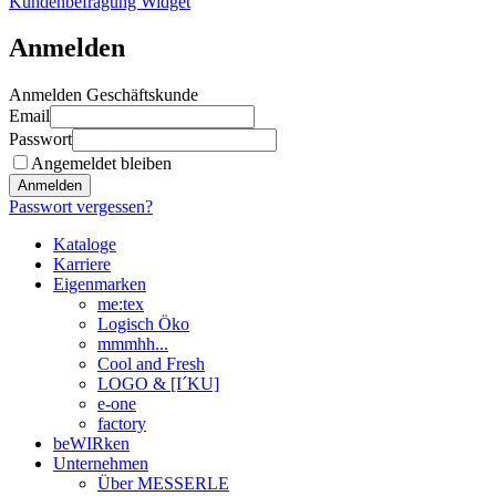
Kundenbefragung Widget
Anmelden
Anmelden Geschäftskunde
Email
Passwort
Angemeldet bleiben
Anmelden
Passwort vergessen?
Kataloge
Karriere
Eigenmarken
me:tex
Logisch Öko
mmmhh...
Cool and Fresh
LOGO & [I´KU]
e-one
factory
beWIRken
Unternehmen
Über MESSERLE