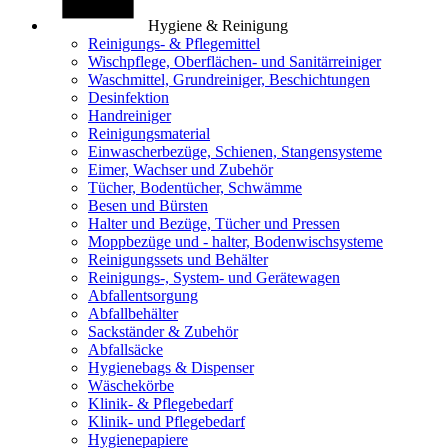
Hygiene & Reinigung
Reinigungs- & Pflegemittel
Wischpflege, Oberflächen- und Sanitärreiniger
Waschmittel, Grundreiniger, Beschichtungen
Desinfektion
Handreiniger
Reinigungsmaterial
Einwascherbezüge, Schienen, Stangensysteme
Eimer, Wachser und Zubehör
Tücher, Bodentücher, Schwämme
Besen und Bürsten
Halter und Bezüge, Tücher und Pressen
Moppbezüge und - halter, Bodenwischsysteme
Reinigungssets und Behälter
Reinigungs-, System- und Gerätewagen
Abfallentsorgung
Abfallbehälter
Sackständer & Zubehör
Abfallsäcke
Hygienebags & Dispenser
Wäschekörbe
Klinik- & Pflegebedarf
Klinik- und Pflegebedarf
Hygienepapiere