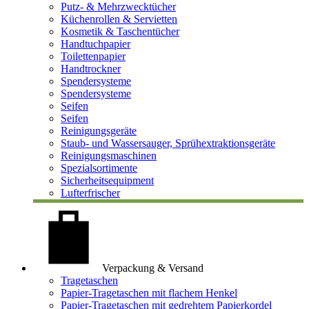
Putz- & Mehrzwecktücher
Küchenrollen & Servietten
Kosmetik & Taschentücher
Handtuchpapier
Toilettenpapier
Handtrockner
Spendersysteme
Spendersysteme
Seifen
Seifen
Reinigungsgeräte
Staub- und Wassersauger, Sprühextraktionsgeräte
Reinigungsmaschinen
Spezialsortimente
Sicherheitsequipment
Lufterfrischer
Verpackung & Versand
Tragetaschen
Papier-Tragetaschen mit flachem Henkel
Papier-Tragetaschen mit gedrehtem Papierkordel