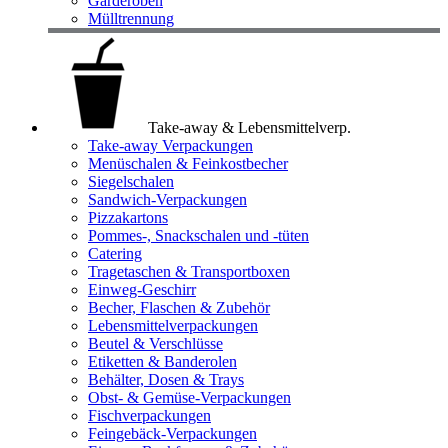
Garderoben
Mülltrennung
Take-away & Lebensmittelverp.
Take-away Verpackungen
Menüschalen & Feinkostbecher
Siegelschalen
Sandwich-Verpackungen
Pizzakartons
Pommes-, Snackschalen und -tüten
Catering
Tragetaschen & Transportboxen
Einweg-Geschirr
Becher, Flaschen & Zubehör
Lebensmittelverpackungen
Beutel & Verschlüsse
Etiketten & Banderolen
Behälter, Dosen & Trays
Obst- & Gemüse-Verpackungen
Fischverpackungen
Feingebäck-Verpackungen