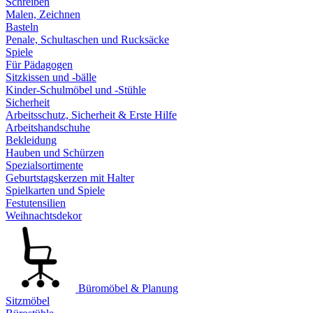
Schreiben
Malen, Zeichnen
Basteln
Penale, Schultaschen und Rucksäcke
Spiele
Für Pädagogen
Sitzkissen und -bälle
Kinder-Schulmöbel und -Stühle
Sicherheit
Arbeitsschutz, Sicherheit & Erste Hilfe
Arbeitshandschuhe
Bekleidung
Hauben und Schürzen
Spezialsortimente
Geburtstagskerzen mit Halter
Spielkarten und Spiele
Festutensilien
Weihnachtsdekor
Büromöbel & Planung
Sitzmöbel