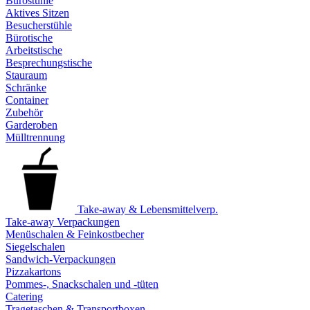
Bürostühle
Aktives Sitzen
Besucherstühle
Bürotische
Arbeitstische
Besprechungstische
Stauraum
Schränke
Container
Zubehör
Garderoben
Mülltrennung
Take-away & Lebensmittelverp.
Take-away Verpackungen
Menüschalen & Feinkostbecher
Siegelschalen
Sandwich-Verpackungen
Pizzakartons
Pommes-, Snackschalen und -tüten
Catering
Tragetaschen & Transportboxen