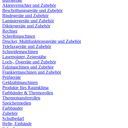
Bürogeräte
Aktenvernichter und Zubehör
Beschriftungsgeräte und Zubehör
Bindegeräte und Zubehör
Laminiergeräte und Zubehör
Diktiergeräte und Zubehör
Rechner
Schreibmaschinen
Drucker, Multifunktionsgeräte und Zubehör
Telefaxgeräte und Zubehör
Schneidemaschinen
Laserpointer, Zeigestäbe
Loch-, Ösgeräte und Zubehör
Falzmaschinen und Zubehör
Frankiermaschinen und Zubehör
Prüfgeräte
Geldzählmaschinen
Produkte fürs Raumklima
Farbbänder & Thermorollen
Thermotransferrollen
Speichermedien
Farbbänder
Zubehör
Schulbedarf
Hefte, Einbände