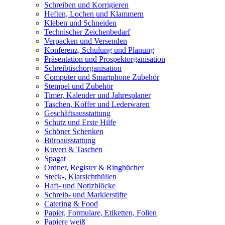
Schreiben und Korrigieren
Heften, Lochen und Klammern
Kleben und Schneiden
Technischer Zeichenbedarf
Verpacken und Versenden
Konferenz, Schulung und Planung
Präsentation und Prospektorganisation
Schreibtischorganisation
Computer und Smartphone Zubehör
Stempel und Zubehör
Timer, Kalender und Jahresplaner
Taschen, Koffer und Lederwaren
Geschäftsausstattung
Schutz und Erste Hilfe
Schöner Schenken
Büroausstattung
Kuvert & Taschen
Spagat
Ordner, Register & Ringbücher
Steck-, Klarsichthüllen
Haft- und Notizblöcke
Schreib- und Markierstifte
Catering & Food
Papier, Formulare, Etiketten, Folien
Papiere weiß