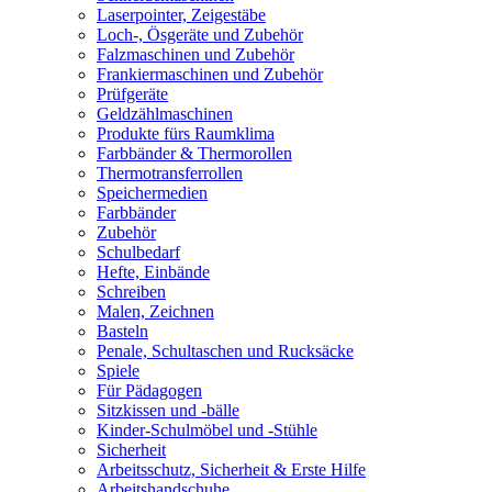
Laserpointer, Zeigestäbe
Loch-, Ösgeräte und Zubehör
Falzmaschinen und Zubehör
Frankiermaschinen und Zubehör
Prüfgeräte
Geldzählmaschinen
Produkte fürs Raumklima
Farbbänder & Thermorollen
Thermotransferrollen
Speichermedien
Farbbänder
Zubehör
Schulbedarf
Hefte, Einbände
Schreiben
Malen, Zeichnen
Basteln
Penale, Schultaschen und Rucksäcke
Spiele
Für Pädagogen
Sitzkissen und -bälle
Kinder-Schulmöbel und -Stühle
Sicherheit
Arbeitsschutz, Sicherheit & Erste Hilfe
Arbeitshandschuhe