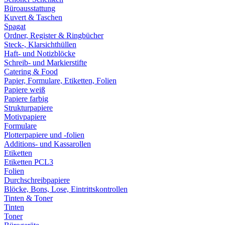
Büroausstattung
Kuvert & Taschen
Spagat
Ordner, Register & Ringbücher
Steck-, Klarsichthüllen
Haft- und Notizblöcke
Schreib- und Markierstifte
Catering & Food
Papier, Formulare, Etiketten, Folien
Papiere weiß
Papiere farbig
Strukturpapiere
Motivpapiere
Formulare
Plotterpapiere und -folien
Additions- und Kassarollen
Etiketten
Etiketten PCL3
Folien
Durchschreibpapiere
Blöcke, Bons, Lose, Eintrittskontrollen
Tinten & Toner
Tinten
Toner