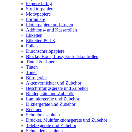
Papiere farbig
Strukturpapiere
Motivpapiere
Formulare
Plotterpapiere und -folien
Additions- und Kassarollen
Etiketten
Etiketten PCL3
Folien
Durchschreibpapiere
Blöcke, Bons, Lose, Eintrittskontrollen
Tinten & Toner
Tinten
Toner
Bürogeräte
Aktenvernichter und Zubehör
Beschriftungsgeräte und Zubehör
Bindegeräte und Zubehör
Laminiergeräte und Zubehör
Diktiergeräte und Zubehör
Rechner
Schreibmaschinen
Drucker, Multifunktionsgeräte und Zubehör
Telefaxgeräte und Zubehör
Schneidemaschinen