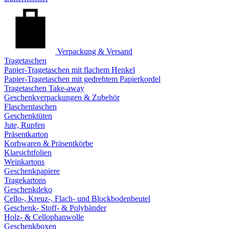
Verpackung & Versand
Tragetaschen
Papier-Tragetaschen mit flachem Henkel
Papier-Tragetaschen mit gedrehtem Papierkordel
Tragetaschen Take-away
Geschenkverpackungen & Zubehör
Flaschentaschen
Geschenktüten
Jute, Rupfen
Präsentkarton
Korbwaren & Präsentkörbe
Klarsichtfolien
Weinkartons
Geschenkpapiere
Tragekartons
Geschenkdeko
Cello-, Kreuz-, Flach- und Blockbodenbeutel
Geschenk- Stoff- & Polybänder
Holz- & Cellophanwolle
Geschenkboxen