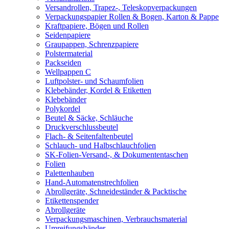
Versandrollen, Trapez-, Teleskopverpackungen
Verpackungspapier Rollen & Bogen, Karton & Pappe
Kraftpapiere, Bögen und Rollen
Seidenpapiere
Graupappen, Schrenzpapiere
Polstermaterial
Packseiden
Wellpappen C
Luftpolster- und Schaumfolien
Klebebänder, Kordel & Etiketten
Klebebänder
Polykordel
Beutel & Säcke, Schläuche
Druckverschlussbeutel
Flach- & Seitenfaltenbeutel
Schlauch- und Halbschlauchfolien
SK-Folien-Versand-, & Dokumententaschen
Folien
Palettenhauben
Hand-Automatenstrechfolien
Abrollgeräte, Schneideständer & Packtische
Etikettenspender
Abrollgeräte
Verpackungsmaschinen, Verbrauchsmaterial
Umreifungsbänder