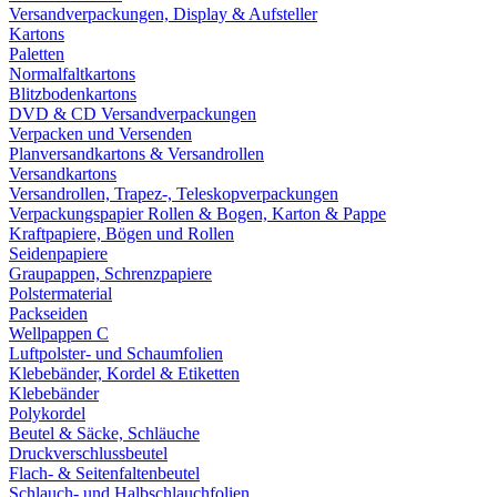
Versandverpackungen, Display & Aufsteller
Kartons
Paletten
Normalfaltkartons
Blitzbodenkartons
DVD & CD Versandverpackungen
Verpacken und Versenden
Planversandkartons & Versandrollen
Versandkartons
Versandrollen, Trapez-, Teleskopverpackungen
Verpackungspapier Rollen & Bogen, Karton & Pappe
Kraftpapiere, Bögen und Rollen
Seidenpapiere
Graupappen, Schrenzpapiere
Polstermaterial
Packseiden
Wellpappen C
Luftpolster- und Schaumfolien
Klebebänder, Kordel & Etiketten
Klebebänder
Polykordel
Beutel & Säcke, Schläuche
Druckverschlussbeutel
Flach- & Seitenfaltenbeutel
Schlauch- und Halbschlauchfolien