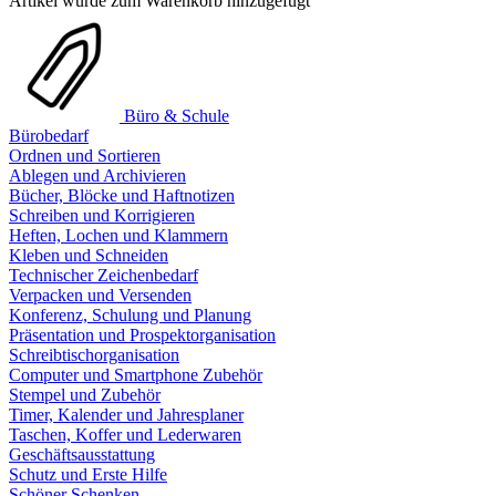
Artikel wurde zum Warenkorb hinzugefügt
Büro & Schule
Bürobedarf
Ordnen und Sortieren
Ablegen und Archivieren
Bücher, Blöcke und Haftnotizen
Schreiben und Korrigieren
Heften, Lochen und Klammern
Kleben und Schneiden
Technischer Zeichenbedarf
Verpacken und Versenden
Konferenz, Schulung und Planung
Präsentation und Prospektorganisation
Schreibtischorganisation
Computer und Smartphone Zubehör
Stempel und Zubehör
Timer, Kalender und Jahresplaner
Taschen, Koffer und Lederwaren
Geschäftsausstattung
Schutz und Erste Hilfe
Schöner Schenken