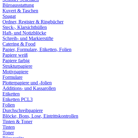
Büroausstattung
Kuvert & Taschen
Spagat
Ordner, Register & Ringbücher
Steck-, Klarsichthüllen
Haft- und Notizblöcke
Schreib- und Markierstifte
Catering & Food
Papier, Formulare, Etiketten, Folien
Papiere weiß
Papiere farbig
Strukturpapiere
Motivpapiere
Formulare
Plotterpapiere und -folien
Additions- und Kassarollen
Etiketten
Etiketten PCL3
Folien
Durchschreibpapiere
Blöcke, Bons, Lose, Eintrittskontrollen
Tinten & Toner
Tinten
Toner