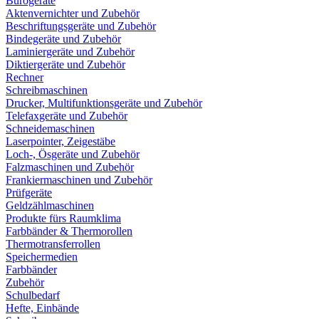
Bürogeräte
Aktenvernichter und Zubehör
Beschriftungsgeräte und Zubehör
Bindegeräte und Zubehör
Laminiergeräte und Zubehör
Diktiergeräte und Zubehör
Rechner
Schreibmaschinen
Drucker, Multifunktionsgeräte und Zubehör
Telefaxgeräte und Zubehör
Schneidemaschinen
Laserpointer, Zeigestäbe
Loch-, Ösgeräte und Zubehör
Falzmaschinen und Zubehör
Frankiermaschinen und Zubehör
Prüfgeräte
Geldzählmaschinen
Produkte fürs Raumklima
Farbbänder & Thermorollen
Thermotransferrollen
Speichermedien
Farbbänder
Zubehör
Schulbedarf
Hefte, Einbände