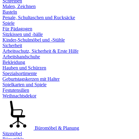
Schreiben
Malen, Zeichnen
Basteln
Penale, Schultaschen und Rucksäcke
Spiele
Für Pädagogen
Sitzkissen und -bälle
Kinder-Schulmöbel und -Stühle
Sicherheit
Arbeitsschutz, Sicherheit & Erste Hilfe
Arbeitshandschuhe
Bekleidung
Hauben und Schürzen
Spezialsortimente
Geburtstagskerzen mit Halter
Spielkarten und Spiele
Festutensilien
Weihnachtsdekor
Büromöbel & Planung
Sitzmöbel