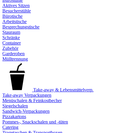
Bürostühle
Aktives Sitzen
Besucherstühle
Bürotische
Arbeitstische
Besprechungstische
Stauraum
Schränke
Container
Zubehör
Garderoben
Mülltrennung
Take-away & Lebensmittelverp.
Take-away Verpackungen
Menüschalen & Feinkostbecher
Siegelschalen
Sandwich-Verpackungen
Pizzakartons
Pommes-, Snackschalen und -tüten
Catering
Tragetaschen & Transportboxen