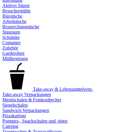
Bürostühle
Aktives Sitzen
Besucherstühle
Bürotische
Arbeitstische
Besprechungstische
Stauraum
Schränke
Container
Zubehör
Garderoben
Mülltrennung
Take-away & Lebensmittelverp.
Take-away Verpackungen
Menüschalen & Feinkostbecher
Siegelschalen
Sandwich-Verpackungen
Pizzakartons
Pommes-, Snackschalen und -tüten
Catering
Tragetaschen & Transportboxen