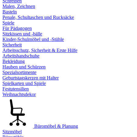
Schreiben
Malen, Zeichnen
Basteln
Penale, Schultaschen und Rucksäcke
Spiele
Für Pädagogen
Sitzkissen und -bälle
Kinder-Schulmöbel und -Stühle
Sicherheit
Arbeitsschutz, Sicherheit & Erste Hilfe
Arbeitshandschuhe
Bekleidung
Hauben und Schürzen
Spezialsortimente
Geburtstagskerzen mit Halter
Spielkarten und Spiele
Festutensilien
Weihnachtsdekor
Büromöbel & Planung
Sitzmöbel