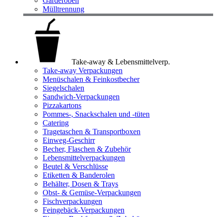
Garderoben
Mülltrennung
Take-away & Lebensmittelverp.
Take-away Verpackungen
Menüschalen & Feinkostbecher
Siegelschalen
Sandwich-Verpackungen
Pizzakartons
Pommes-, Snackschalen und -tüten
Catering
Tragetaschen & Transportboxen
Einweg-Geschirr
Becher, Flaschen & Zubehör
Lebensmittelverpackungen
Beutel & Verschlüsse
Etiketten & Banderolen
Behälter, Dosen & Trays
Obst- & Gemüse-Verpackungen
Fischverpackungen
Feingebäck-Verpackungen