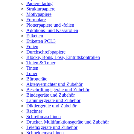
Papiere farbig
Strukturpapiere
Motivpapiere
Formulare
Plotterpapiere und -folien
Additions- und Kassarollen
Etiketten
Etiketten PCL3
Folien
Durchschreibpapiere
Blöcke, Bons, Lose, Eintrittskontrollen
Tinten & Toner
Tinten
Toner
Bürogeräte
Aktenvernichter und Zubehör
Beschriftungsgeräte und Zubehör
Bindegeräte und Zubehör
Laminiergeräte und Zubehör
Diktiergeräte und Zubehör
Rechner
Schreibmaschinen
Drucker, Multifunktionsgeräte und Zubehör
Telefaxgeräte und Zubehör
Schneidemaschinen