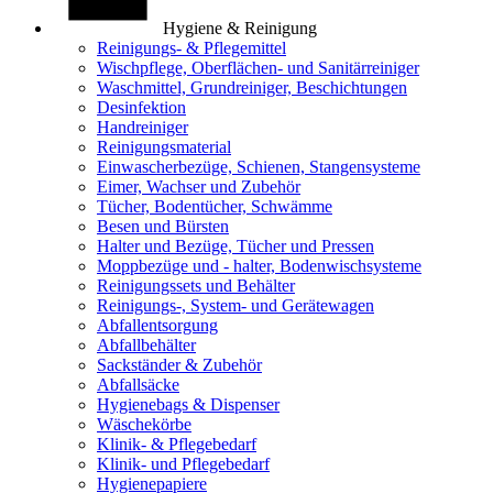
Hygiene & Reinigung
Reinigungs- & Pflegemittel
Wischpflege, Oberflächen- und Sanitärreiniger
Waschmittel, Grundreiniger, Beschichtungen
Desinfektion
Handreiniger
Reinigungsmaterial
Einwascherbezüge, Schienen, Stangensysteme
Eimer, Wachser und Zubehör
Tücher, Bodentücher, Schwämme
Besen und Bürsten
Halter und Bezüge, Tücher und Pressen
Moppbezüge und - halter, Bodenwischsysteme
Reinigungssets und Behälter
Reinigungs-, System- und Gerätewagen
Abfallentsorgung
Abfallbehälter
Sackständer & Zubehör
Abfallsäcke
Hygienebags & Dispenser
Wäschekörbe
Klinik- & Pflegebedarf
Klinik- und Pflegebedarf
Hygienepapiere