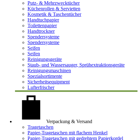
Putz- & Mehrzwecktücher
Küchenrollen & Servietten
Kosmetik & Taschentücher
Handtuchpapier
Toilettenpapier
Handtrockner
Spendersysteme
Spendersysteme
Seifen
Seifen
Reinigungsgeräte
Staub- und Wassersauger, Sprühextraktionsgeräte
Reinigungsmaschinen
Spezialsortimente
Sicherheitsequipment
Lufterfrischer
Verpackung & Versand
Tragetaschen
Papier-Tragetaschen mit flachem Henkel
Papier-Tragetaschen mit gedrehtem Papierkordel