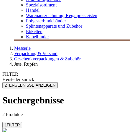
Spezialsortiment
Handel
Warenauszeichnung, Regalpreisleisten
Polyesterbindebänder
Splintenapparate und Zubehör
Etiketten
Kabelbinder
Messerle
Verpackung & Versand
Geschenkverpackungen & Zubehör
Jute, Rupfen
FILTER
Hersteller
zurück
Folia
2
ERGEBNISSE ANZEIGEN
MESSERLE
Suchergebnisse
2 Produkte
1
FILTER