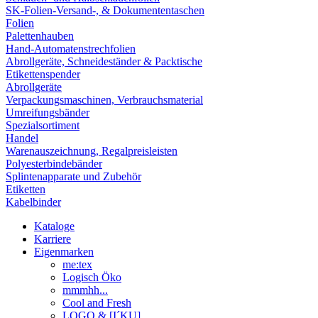
SK-Folien-Versand-, & Dokumententaschen
Folien
Palettenhauben
Hand-Automatenstrechfolien
Abrollgeräte, Schneideständer & Packtische
Etikettenspender
Abrollgeräte
Verpackungsmaschinen, Verbrauchsmaterial
Umreifungsbänder
Spezialsortiment
Handel
Warenauszeichnung, Regalpreisleisten
Polyesterbindebänder
Splintenapparate und Zubehör
Etiketten
Kabelbinder
Kataloge
Karriere
Eigenmarken
me:tex
Logisch Öko
mmmhh...
Cool and Fresh
LOGO & [I´KU]