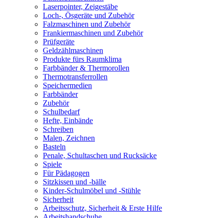
Laserpointer, Zeigestäbe
Loch-, Ösgeräte und Zubehör
Falzmaschinen und Zubehör
Frankiermaschinen und Zubehör
Prüfgeräte
Geldzählmaschinen
Produkte fürs Raumklima
Farbbänder & Thermorollen
Thermotransferrollen
Speichermedien
Farbbänder
Zubehör
Schulbedarf
Hefte, Einbände
Schreiben
Malen, Zeichnen
Basteln
Penale, Schultaschen und Rucksäcke
Spiele
Für Pädagogen
Sitzkissen und -bälle
Kinder-Schulmöbel und -Stühle
Sicherheit
Arbeitsschutz, Sicherheit & Erste Hilfe
Arbeitshandschuhe