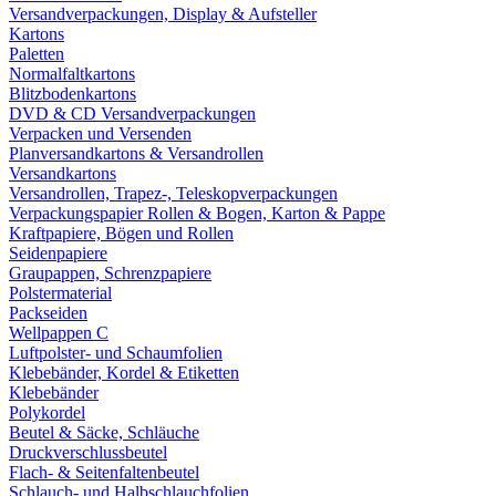
Versandverpackungen, Display & Aufsteller
Kartons
Paletten
Normalfaltkartons
Blitzbodenkartons
DVD & CD Versandverpackungen
Verpacken und Versenden
Planversandkartons & Versandrollen
Versandkartons
Versandrollen, Trapez-, Teleskopverpackungen
Verpackungspapier Rollen & Bogen, Karton & Pappe
Kraftpapiere, Bögen und Rollen
Seidenpapiere
Graupappen, Schrenzpapiere
Polstermaterial
Packseiden
Wellpappen C
Luftpolster- und Schaumfolien
Klebebänder, Kordel & Etiketten
Klebebänder
Polykordel
Beutel & Säcke, Schläuche
Druckverschlussbeutel
Flach- & Seitenfaltenbeutel
Schlauch- und Halbschlauchfolien