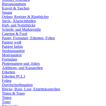
Büroausstattung
Kuvert & Taschen
Spagat
Ordner, Register & Ringbücher
Steck-, Klarsichthüllen
Haft- und Notizblöcke
Schreib- und Markierstifte
Catering & Food
Papier, Formulare, Etiketten, Folien
Papiere weiß
Papiere farbig
Strukturpapiere
Motivpapiere
Formulare
Plotterpapiere und -folien
Additions- und Kassarollen
Etiketten
Etiketten PCL3
Folien
Durchschreibpapiere
Blöcke, Bons, Lose, Eintrittskontrollen
Tinten & Toner
Tinten
Toner