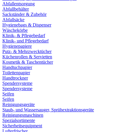
Abfallentsorgung
Abfallbehälter
Sackständer & Zubehör
Abfallsäcke
Hygienebags & Dispenser
Wäschekörbe
Klinik- & Pflegebedarf
Klinik- und Pflegebedarf
Hygienepapiere
Putz- & Mehrzwecktücher
Küchenrollen & Servietten
Kosmetik & Taschentücher
Handtuchpapier
Toilettenpapier
Handtrockner
Spendersysteme
Spendersysteme
Seifen
Seifen
Reinigungsgeräte
Staub- und Wassersauger, Sprühextraktionsgeräte
Reinigungsmaschinen
Spezialsortimente
Sicherheitsequipment
Lufterfrischer