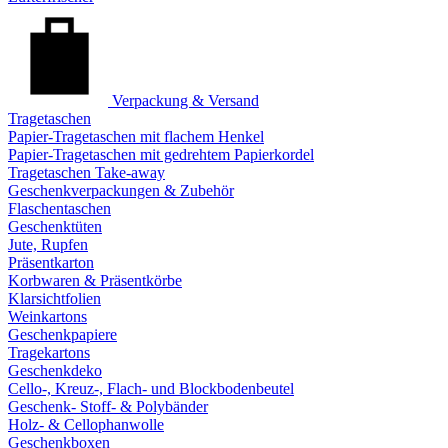
Verpackung & Versand
Tragetaschen
Papier-Tragetaschen mit flachem Henkel
Papier-Tragetaschen mit gedrehtem Papierkordel
Tragetaschen Take-away
Geschenkverpackungen & Zubehör
Flaschentaschen
Geschenktüten
Jute, Rupfen
Präsentkarton
Korbwaren & Präsentkörbe
Klarsichtfolien
Weinkartons
Geschenkpapiere
Tragekartons
Geschenkdeko
Cello-, Kreuz-, Flach- und Blockbodenbeutel
Geschenk- Stoff- & Polybänder
Holz- & Cellophanwolle
Geschenkboxen