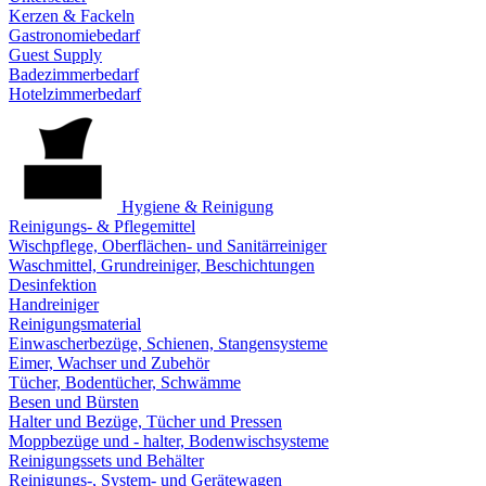
Kerzen & Fackeln
Gastronomiebedarf
Guest Supply
Badezimmerbedarf
Hotelzimmerbedarf
Hygiene & Reinigung
Reinigungs- & Pflegemittel
Wischpflege, Oberflächen- und Sanitärreiniger
Waschmittel, Grundreiniger, Beschichtungen
Desinfektion
Handreiniger
Reinigungsmaterial
Einwascherbezüge, Schienen, Stangensysteme
Eimer, Wachser und Zubehör
Tücher, Bodentücher, Schwämme
Besen und Bürsten
Halter und Bezüge, Tücher und Pressen
Moppbezüge und - halter, Bodenwischsysteme
Reinigungssets und Behälter
Reinigungs-, System- und Gerätewagen