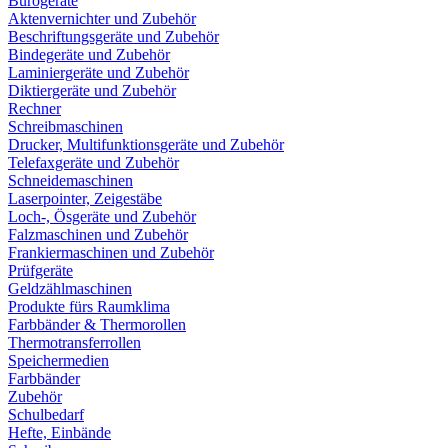
Bürogeräte
Aktenvernichter und Zubehör
Beschriftungsgeräte und Zubehör
Bindegeräte und Zubehör
Laminiergeräte und Zubehör
Diktiergeräte und Zubehör
Rechner
Schreibmaschinen
Drucker, Multifunktionsgeräte und Zubehör
Telefaxgeräte und Zubehör
Schneidemaschinen
Laserpointer, Zeigestäbe
Loch-, Ösgeräte und Zubehör
Falzmaschinen und Zubehör
Frankiermaschinen und Zubehör
Prüfgeräte
Geldzählmaschinen
Produkte fürs Raumklima
Farbbänder & Thermorollen
Thermotransferrollen
Speichermedien
Farbbänder
Zubehör
Schulbedarf
Hefte, Einbände