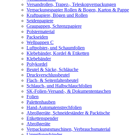
Versandrollen, Trapez-, Teleskopverpackungen
Verpackungspapier Rollen & Bogen, Karton & Pappe
Kraftpapiere, Bögen und Rollen
Seidenpapiere
Graupappen, Schrenzpapiere
Polstermaterial
Packseiden
Wellpappen C
Luftpolster- und Schaumfolien
Klebebänder, Kordel & Etiketten
Klebebänder
Polykordel
Beutel & Säcke, Schläuche
Druckverschlussbeutel
Flach- & Seitenfaltenbeutel
Schlauch- und Halbschlauchfolien
SK-Folien-Versand-, & Dokumententaschen
Folien
Palettenhauben
Hand-Automatenstrechfolien
Abrollgeräte, Schneideständer & Packtische
Etikettenspender
Abrollgeräte
Verpackungsmaschinen, Verbrauchsmaterial
Umreifungsbänder