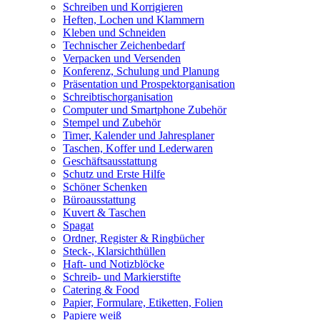
Schreiben und Korrigieren
Heften, Lochen und Klammern
Kleben und Schneiden
Technischer Zeichenbedarf
Verpacken und Versenden
Konferenz, Schulung und Planung
Präsentation und Prospektorganisation
Schreibtischorganisation
Computer und Smartphone Zubehör
Stempel und Zubehör
Timer, Kalender und Jahresplaner
Taschen, Koffer und Lederwaren
Geschäftsausstattung
Schutz und Erste Hilfe
Schöner Schenken
Büroausstattung
Kuvert & Taschen
Spagat
Ordner, Register & Ringbücher
Steck-, Klarsichthüllen
Haft- und Notizblöcke
Schreib- und Markierstifte
Catering & Food
Papier, Formulare, Etiketten, Folien
Papiere weiß