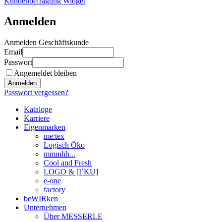
Kundenbefragung Widget
Anmelden
Anmelden Geschäftskunde
Email
Passwort
Angemeldet bleiben
Anmelden
Passwort vergessen?
Kataloge
Karriere
Eigenmarken
me:tex
Logisch Öko
mmmhh...
Cool and Fresh
LOGO & [I´KU]
e-one
factory
beWIRken
Unternehmen
Über MESSERLE