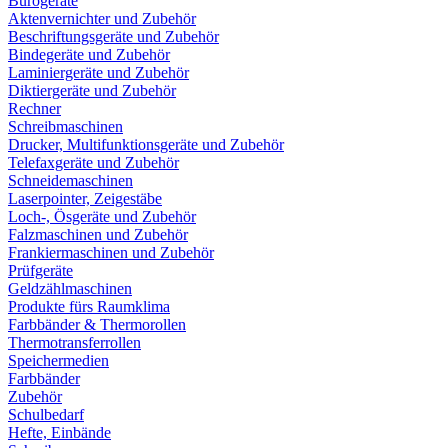
Bürogeräte
Aktenvernichter und Zubehör
Beschriftungsgeräte und Zubehör
Bindegeräte und Zubehör
Laminiergeräte und Zubehör
Diktiergeräte und Zubehör
Rechner
Schreibmaschinen
Drucker, Multifunktionsgeräte und Zubehör
Telefaxgeräte und Zubehör
Schneidemaschinen
Laserpointer, Zeigestäbe
Loch-, Ösgeräte und Zubehör
Falzmaschinen und Zubehör
Frankiermaschinen und Zubehör
Prüfgeräte
Geldzählmaschinen
Produkte fürs Raumklima
Farbbänder & Thermorollen
Thermotransferrollen
Speichermedien
Farbbänder
Zubehör
Schulbedarf
Hefte, Einbände