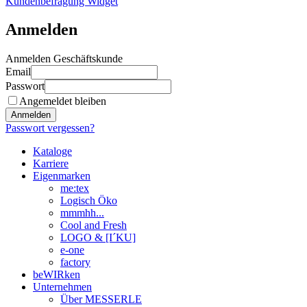
Kundenbefragung Widget
Anmelden
Anmelden Geschäftskunde
Email
Passwort
Angemeldet bleiben
Anmelden
Passwort vergessen?
Kataloge
Karriere
Eigenmarken
me:tex
Logisch Öko
mmmhh...
Cool and Fresh
LOGO & [I´KU]
e-one
factory
beWIRken
Unternehmen
Über MESSERLE