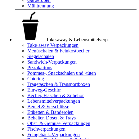
Garderoben
Mülltrennung
Take-away & Lebensmittelverp.
Take-away Verpackungen
Menüschalen & Feinkostbecher
Siegelschalen
Sandwich-Verpackungen
Pizzakartons
Pommes-, Snackschalen und -tüten
Catering
Tragetaschen & Transportboxen
Einweg-Geschirr
Becher, Flaschen & Zubehör
Lebensmittelverpackungen
Beutel & Verschlüsse
Etiketten & Banderolen
Behälter, Dosen & Trays
Obst- & Gemüse-Verpackungen
Fischverpackungen
Feingebäck-Verpackungen