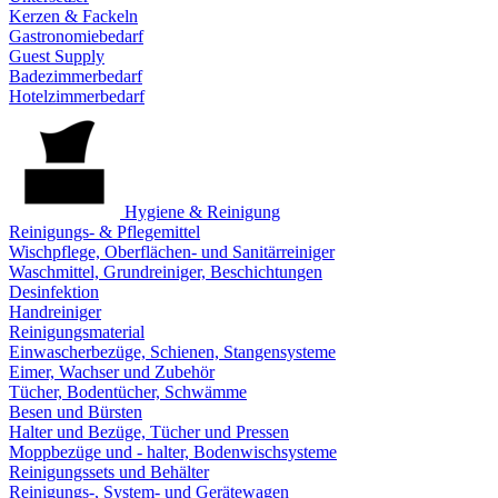
Kerzen & Fackeln
Gastronomiebedarf
Guest Supply
Badezimmerbedarf
Hotelzimmerbedarf
Hygiene & Reinigung
Reinigungs- & Pflegemittel
Wischpflege, Oberflächen- und Sanitärreiniger
Waschmittel, Grundreiniger, Beschichtungen
Desinfektion
Handreiniger
Reinigungsmaterial
Einwascherbezüge, Schienen, Stangensysteme
Eimer, Wachser und Zubehör
Tücher, Bodentücher, Schwämme
Besen und Bürsten
Halter und Bezüge, Tücher und Pressen
Moppbezüge und - halter, Bodenwischsysteme
Reinigungssets und Behälter
Reinigungs-, System- und Gerätewagen