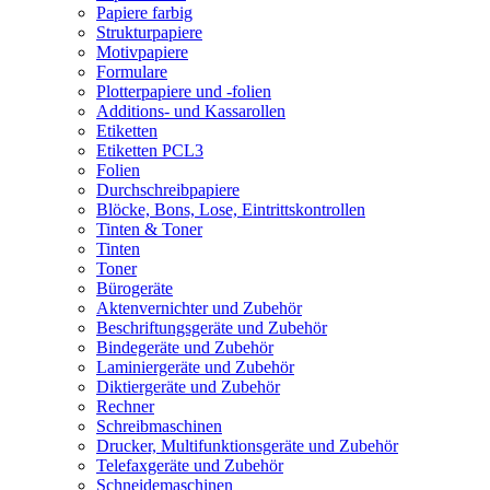
Papiere farbig
Strukturpapiere
Motivpapiere
Formulare
Plotterpapiere und -folien
Additions- und Kassarollen
Etiketten
Etiketten PCL3
Folien
Durchschreibpapiere
Blöcke, Bons, Lose, Eintrittskontrollen
Tinten & Toner
Tinten
Toner
Bürogeräte
Aktenvernichter und Zubehör
Beschriftungsgeräte und Zubehör
Bindegeräte und Zubehör
Laminiergeräte und Zubehör
Diktiergeräte und Zubehör
Rechner
Schreibmaschinen
Drucker, Multifunktionsgeräte und Zubehör
Telefaxgeräte und Zubehör
Schneidemaschinen