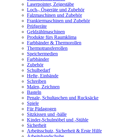
Laserpointer, Zeigestäbe
Loch-, Ösgeräte und Zubehör
Falzmaschinen und Zubehör
Frankiermaschinen und Zubehör
Prüfgeräte
Geldzählmaschinen
Produkte fürs Raumklima
Farbbänder & Thermorollen
Thermotransferrollen
Speichermedien
Farbbänder
Zubehör
Schulbedarf
Hefte, Einbände
Schreiben
Malen, Zeichnen
Basteln
Penale, Schultaschen und Rucksäcke
Spiele
Für Pädagogen
Sitzkissen und -bälle
Kinder-Schulmöbel und -Stühle
Sicherheit
Arbeitsschutz, Sicherheit & Erste Hilfe
Arbeitshandschuhe