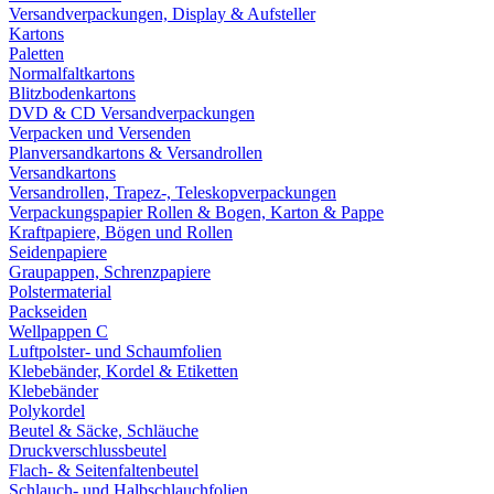
Versandverpackungen, Display & Aufsteller
Kartons
Paletten
Normalfaltkartons
Blitzbodenkartons
DVD & CD Versandverpackungen
Verpacken und Versenden
Planversandkartons & Versandrollen
Versandkartons
Versandrollen, Trapez-, Teleskopverpackungen
Verpackungspapier Rollen & Bogen, Karton & Pappe
Kraftpapiere, Bögen und Rollen
Seidenpapiere
Graupappen, Schrenzpapiere
Polstermaterial
Packseiden
Wellpappen C
Luftpolster- und Schaumfolien
Klebebänder, Kordel & Etiketten
Klebebänder
Polykordel
Beutel & Säcke, Schläuche
Druckverschlussbeutel
Flach- & Seitenfaltenbeutel
Schlauch- und Halbschlauchfolien