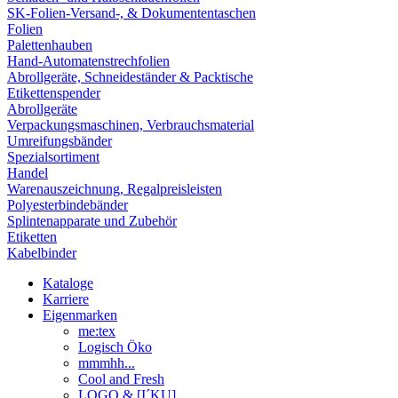
SK-Folien-Versand-, & Dokumententaschen
Folien
Palettenhauben
Hand-Automatenstrechfolien
Abrollgeräte, Schneideständer & Packtische
Etikettenspender
Abrollgeräte
Verpackungsmaschinen, Verbrauchsmaterial
Umreifungsbänder
Spezialsortiment
Handel
Warenauszeichnung, Regalpreisleisten
Polyesterbindebänder
Splintenapparate und Zubehör
Etiketten
Kabelbinder
Kataloge
Karriere
Eigenmarken
me:tex
Logisch Öko
mmmhh...
Cool and Fresh
LOGO & [I´KU]