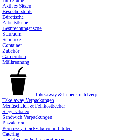
Bürostühle
Aktives Sitzen
Besucherstühle
Bürotische
Arbeitstische
Besprechungstische
Stauraum
Schränke
Container
Zubehör
Garderoben
Mülltrennung
Take-away & Lebensmittelverp.
Take-away Verpackungen
Menüschalen & Feinkostbecher
Siegelschalen
Sandwich-Verpackungen
Pizzakartons
Pommes-, Snackschalen und -tüten
Catering
Tragetaschen & Transportboxen