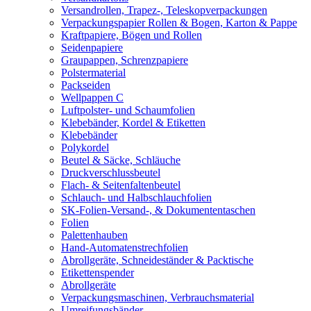
Versandrollen, Trapez-, Teleskopverpackungen
Verpackungspapier Rollen & Bogen, Karton & Pappe
Kraftpapiere, Bögen und Rollen
Seidenpapiere
Graupappen, Schrenzpapiere
Polstermaterial
Packseiden
Wellpappen C
Luftpolster- und Schaumfolien
Klebebänder, Kordel & Etiketten
Klebebänder
Polykordel
Beutel & Säcke, Schläuche
Druckverschlussbeutel
Flach- & Seitenfaltenbeutel
Schlauch- und Halbschlauchfolien
SK-Folien-Versand-, & Dokumententaschen
Folien
Palettenhauben
Hand-Automatenstrechfolien
Abrollgeräte, Schneideständer & Packtische
Etikettenspender
Abrollgeräte
Verpackungsmaschinen, Verbrauchsmaterial
Umreifungsbänder