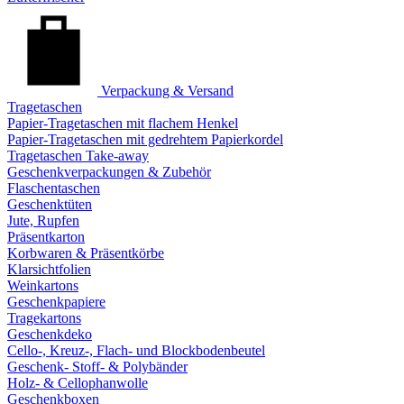
Verpackung & Versand
Tragetaschen
Papier-Tragetaschen mit flachem Henkel
Papier-Tragetaschen mit gedrehtem Papierkordel
Tragetaschen Take-away
Geschenkverpackungen & Zubehör
Flaschentaschen
Geschenktüten
Jute, Rupfen
Präsentkarton
Korbwaren & Präsentkörbe
Klarsichtfolien
Weinkartons
Geschenkpapiere
Tragekartons
Geschenkdeko
Cello-, Kreuz-, Flach- und Blockbodenbeutel
Geschenk- Stoff- & Polybänder
Holz- & Cellophanwolle
Geschenkboxen