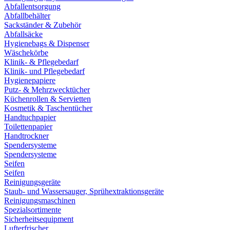
Abfallentsorgung
Abfallbehälter
Sackständer & Zubehör
Abfallsäcke
Hygienebags & Dispenser
Wäschekörbe
Klinik- & Pflegebedarf
Klinik- und Pflegebedarf
Hygienepapiere
Putz- & Mehrzwecktücher
Küchenrollen & Servietten
Kosmetik & Taschentücher
Handtuchpapier
Toilettenpapier
Handtrockner
Spendersysteme
Spendersysteme
Seifen
Seifen
Reinigungsgeräte
Staub- und Wassersauger, Sprühextraktionsgeräte
Reinigungsmaschinen
Spezialsortimente
Sicherheitsequipment
Lufterfrischer