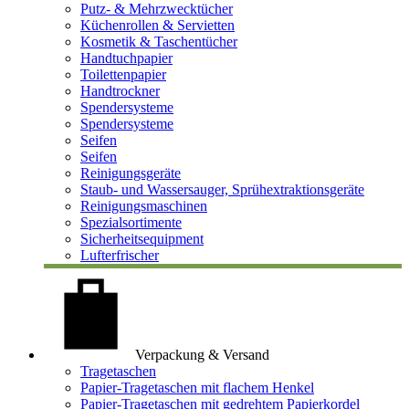
Putz- & Mehrzwecktücher
Küchenrollen & Servietten
Kosmetik & Taschentücher
Handtuchpapier
Toilettenpapier
Handtrockner
Spendersysteme
Spendersysteme
Seifen
Seifen
Reinigungsgeräte
Staub- und Wassersauger, Sprühextraktionsgeräte
Reinigungsmaschinen
Spezialsortimente
Sicherheitsequipment
Lufterfrischer
Verpackung & Versand
Tragetaschen
Papier-Tragetaschen mit flachem Henkel
Papier-Tragetaschen mit gedrehtem Papierkordel