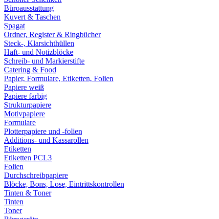
Büroausstattung
Kuvert & Taschen
Spagat
Ordner, Register & Ringbücher
Steck-, Klarsichthüllen
Haft- und Notizblöcke
Schreib- und Markierstifte
Catering & Food
Papier, Formulare, Etiketten, Folien
Papiere weiß
Papiere farbig
Strukturpapiere
Motivpapiere
Formulare
Plotterpapiere und -folien
Additions- und Kassarollen
Etiketten
Etiketten PCL3
Folien
Durchschreibpapiere
Blöcke, Bons, Lose, Eintrittskontrollen
Tinten & Toner
Tinten
Toner