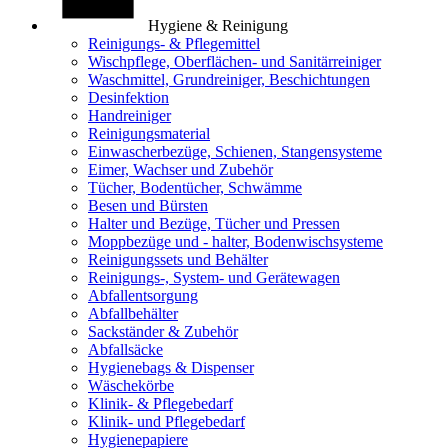
Hygiene & Reinigung
Reinigungs- & Pflegemittel
Wischpflege, Oberflächen- und Sanitärreiniger
Waschmittel, Grundreiniger, Beschichtungen
Desinfektion
Handreiniger
Reinigungsmaterial
Einwascherbezüge, Schienen, Stangensysteme
Eimer, Wachser und Zubehör
Tücher, Bodentücher, Schwämme
Besen und Bürsten
Halter und Bezüge, Tücher und Pressen
Moppbezüge und - halter, Bodenwischsysteme
Reinigungssets und Behälter
Reinigungs-, System- und Gerätewagen
Abfallentsorgung
Abfallbehälter
Sackständer & Zubehör
Abfallsäcke
Hygienebags & Dispenser
Wäschekörbe
Klinik- & Pflegebedarf
Klinik- und Pflegebedarf
Hygienepapiere