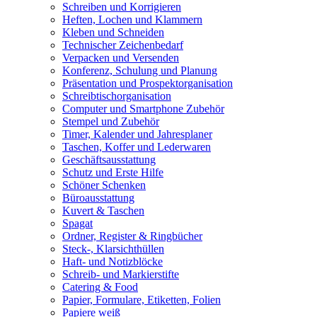
Schreiben und Korrigieren
Heften, Lochen und Klammern
Kleben und Schneiden
Technischer Zeichenbedarf
Verpacken und Versenden
Konferenz, Schulung und Planung
Präsentation und Prospektorganisation
Schreibtischorganisation
Computer und Smartphone Zubehör
Stempel und Zubehör
Timer, Kalender und Jahresplaner
Taschen, Koffer und Lederwaren
Geschäftsausstattung
Schutz und Erste Hilfe
Schöner Schenken
Büroausstattung
Kuvert & Taschen
Spagat
Ordner, Register & Ringbücher
Steck-, Klarsichthüllen
Haft- und Notizblöcke
Schreib- und Markierstifte
Catering & Food
Papier, Formulare, Etiketten, Folien
Papiere weiß