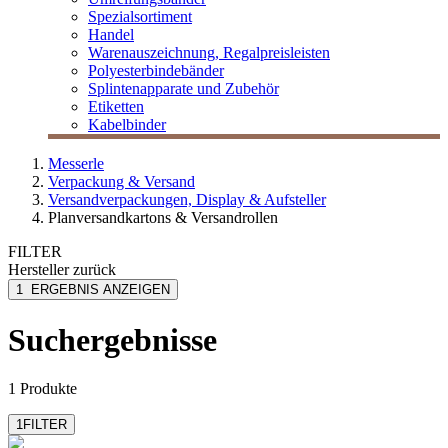
Spezialsortiment
Handel
Warenauszeichnung, Regalpreisleisten
Polyesterbindebänder
Splintenapparate und Zubehör
Etiketten
Kabelbinder
Messerle
Verpackung & Versand
Versandverpackungen, Display & Aufsteller
Planversandkartons & Versandrollen
FILTER
Hersteller
zurück
ColomPac
1
ERGEBNIS ANZEIGEN
Suchergebnisse
1 Produkte
1
FILTER