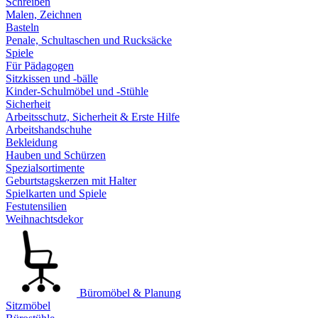
Schreiben
Malen, Zeichnen
Basteln
Penale, Schultaschen und Rucksäcke
Spiele
Für Pädagogen
Sitzkissen und -bälle
Kinder-Schulmöbel und -Stühle
Sicherheit
Arbeitsschutz, Sicherheit & Erste Hilfe
Arbeitshandschuhe
Bekleidung
Hauben und Schürzen
Spezialsortimente
Geburtstagskerzen mit Halter
Spielkarten und Spiele
Festutensilien
Weihnachtsdekor
Büromöbel & Planung
Sitzmöbel