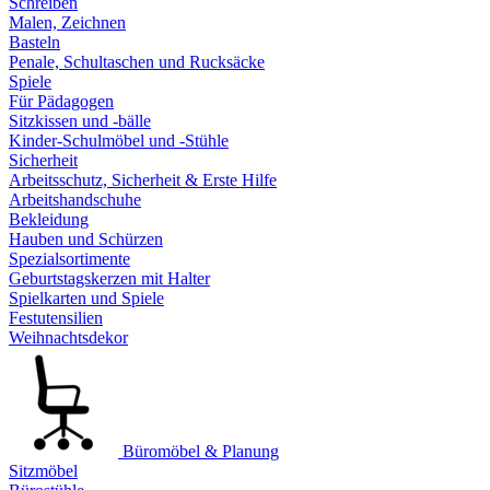
Schreiben
Malen, Zeichnen
Basteln
Penale, Schultaschen und Rucksäcke
Spiele
Für Pädagogen
Sitzkissen und -bälle
Kinder-Schulmöbel und -Stühle
Sicherheit
Arbeitsschutz, Sicherheit & Erste Hilfe
Arbeitshandschuhe
Bekleidung
Hauben und Schürzen
Spezialsortimente
Geburtstagskerzen mit Halter
Spielkarten und Spiele
Festutensilien
Weihnachtsdekor
Büromöbel & Planung
Sitzmöbel