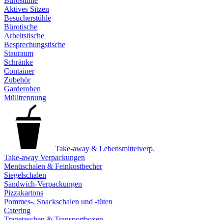
Bürostühle
Aktives Sitzen
Besucherstühle
Bürotische
Arbeitstische
Besprechungstische
Stauraum
Schränke
Container
Zubehör
Garderoben
Mülltrennung
Take-away & Lebensmittelverp.
Take-away Verpackungen
Menüschalen & Feinkostbecher
Siegelschalen
Sandwich-Verpackungen
Pizzakartons
Pommes-, Snackschalen und -tüten
Catering
Tragetaschen & Transportboxen