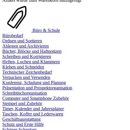
Artikel wurde zum Warenkorb hinzugefügt
Büro & Schule
Bürobedarf
Ordnen und Sortieren
Ablegen und Archivieren
Bücher, Blöcke und Haftnotizen
Schreiben und Korrigieren
Heften, Lochen und Klammern
Kleben und Schneiden
Technischer Zeichenbedarf
Verpacken und Versenden
Konferenz, Schulung und Planung
Präsentation und Prospektorganisation
Schreibtischorganisation
Computer und Smartphone Zubehör
Stempel und Zubehör
Timer, Kalender und Jahresplaner
Taschen, Koffer und Lederwaren
Geschäftsausstattung
Schutz und Erste Hilfe
Schöner Schenken