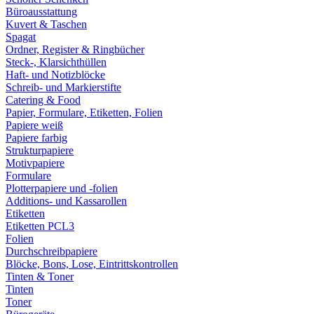
Büroausstattung
Kuvert & Taschen
Spagat
Ordner, Register & Ringbücher
Steck-, Klarsichthüllen
Haft- und Notizblöcke
Schreib- und Markierstifte
Catering & Food
Papier, Formulare, Etiketten, Folien
Papiere weiß
Papiere farbig
Strukturpapiere
Motivpapiere
Formulare
Plotterpapiere und -folien
Additions- und Kassarollen
Etiketten
Etiketten PCL3
Folien
Durchschreibpapiere
Blöcke, Bons, Lose, Eintrittskontrollen
Tinten & Toner
Tinten
Toner