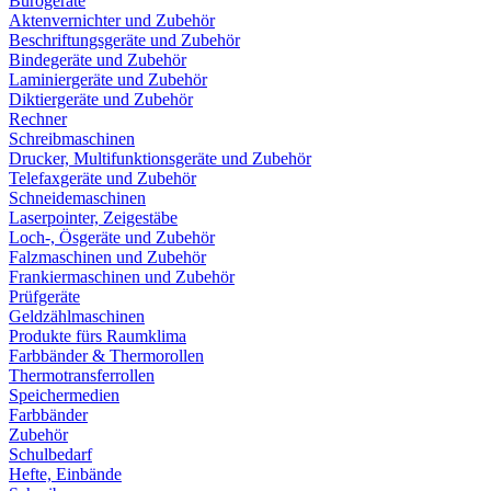
Bürogeräte
Aktenvernichter und Zubehör
Beschriftungsgeräte und Zubehör
Bindegeräte und Zubehör
Laminiergeräte und Zubehör
Diktiergeräte und Zubehör
Rechner
Schreibmaschinen
Drucker, Multifunktionsgeräte und Zubehör
Telefaxgeräte und Zubehör
Schneidemaschinen
Laserpointer, Zeigestäbe
Loch-, Ösgeräte und Zubehör
Falzmaschinen und Zubehör
Frankiermaschinen und Zubehör
Prüfgeräte
Geldzählmaschinen
Produkte fürs Raumklima
Farbbänder & Thermorollen
Thermotransferrollen
Speichermedien
Farbbänder
Zubehör
Schulbedarf
Hefte, Einbände