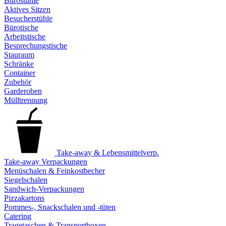
Bürostühle
Aktives Sitzen
Besucherstühle
Bürotische
Arbeitstische
Besprechungstische
Stauraum
Schränke
Container
Zubehör
Garderoben
Mülltrennung
Take-away & Lebensmittelverp.
Take-away Verpackungen
Menüschalen & Feinkostbecher
Siegelschalen
Sandwich-Verpackungen
Pizzakartons
Pommes-, Snackschalen und -tüten
Catering
Tragetaschen & Transportboxen