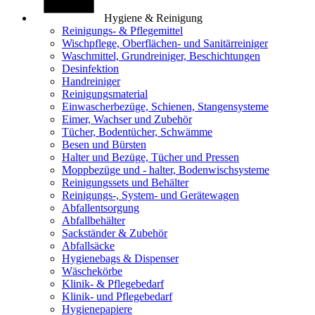
Hygiene & Reinigung
Reinigungs- & Pflegemittel
Wischpflege, Oberflächen- und Sanitärreiniger
Waschmittel, Grundreiniger, Beschichtungen
Desinfektion
Handreiniger
Reinigungsmaterial
Einwascherbezüge, Schienen, Stangensysteme
Eimer, Wachser und Zubehör
Tücher, Bodentücher, Schwämme
Besen und Bürsten
Halter und Bezüge, Tücher und Pressen
Moppbezüge und - halter, Bodenwischsysteme
Reinigungssets und Behälter
Reinigungs-, System- und Gerätewagen
Abfallentsorgung
Abfallbehälter
Sackständer & Zubehör
Abfallsäcke
Hygienebags & Dispenser
Wäschekörbe
Klinik- & Pflegebedarf
Klinik- und Pflegebedarf
Hygienepapiere