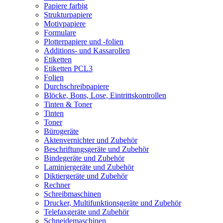
Papiere farbig
Strukturpapiere
Motivpapiere
Formulare
Plotterpapiere und -folien
Additions- und Kassarollen
Etiketten
Etiketten PCL3
Folien
Durchschreibpapiere
Blöcke, Bons, Lose, Eintrittskontrollen
Tinten & Toner
Tinten
Toner
Bürogeräte
Aktenvernichter und Zubehör
Beschriftungsgeräte und Zubehör
Bindegeräte und Zubehör
Laminiergeräte und Zubehör
Diktiergeräte und Zubehör
Rechner
Schreibmaschinen
Drucker, Multifunktionsgeräte und Zubehör
Telefaxgeräte und Zubehör
Schneidemaschinen