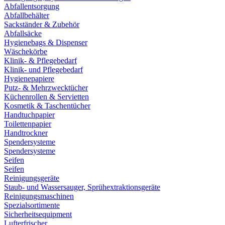
Abfallentsorgung
Abfallbehälter
Sackständer & Zubehör
Abfallsäcke
Hygienebags & Dispenser
Wäschekörbe
Klinik- & Pflegebedarf
Klinik- und Pflegebedarf
Hygienepapiere
Putz- & Mehrzwecktücher
Küchenrollen & Servietten
Kosmetik & Taschentücher
Handtuchpapier
Toilettenpapier
Handtrockner
Spendersysteme
Spendersysteme
Seifen
Seifen
Reinigungsgeräte
Staub- und Wassersauger, Sprühextraktionsgeräte
Reinigungsmaschinen
Spezialsortimente
Sicherheitsequipment
Lufterfrischer