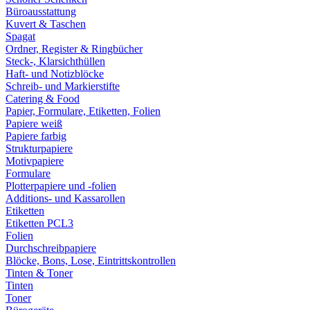
Büroausstattung
Kuvert & Taschen
Spagat
Ordner, Register & Ringbücher
Steck-, Klarsichthüllen
Haft- und Notizblöcke
Schreib- und Markierstifte
Catering & Food
Papier, Formulare, Etiketten, Folien
Papiere weiß
Papiere farbig
Strukturpapiere
Motivpapiere
Formulare
Plotterpapiere und -folien
Additions- und Kassarollen
Etiketten
Etiketten PCL3
Folien
Durchschreibpapiere
Blöcke, Bons, Lose, Eintrittskontrollen
Tinten & Toner
Tinten
Toner