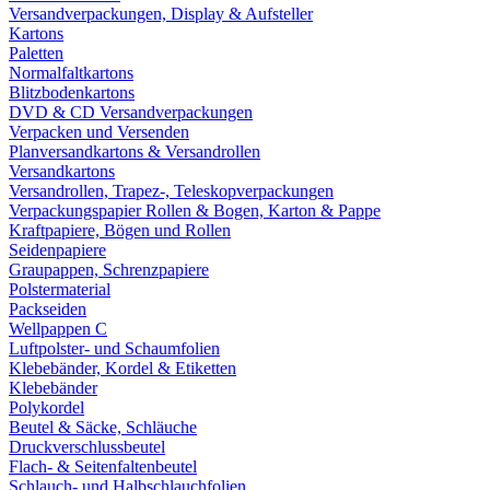
Versandverpackungen, Display & Aufsteller
Kartons
Paletten
Normalfaltkartons
Blitzbodenkartons
DVD & CD Versandverpackungen
Verpacken und Versenden
Planversandkartons & Versandrollen
Versandkartons
Versandrollen, Trapez-, Teleskopverpackungen
Verpackungspapier Rollen & Bogen, Karton & Pappe
Kraftpapiere, Bögen und Rollen
Seidenpapiere
Graupappen, Schrenzpapiere
Polstermaterial
Packseiden
Wellpappen C
Luftpolster- und Schaumfolien
Klebebänder, Kordel & Etiketten
Klebebänder
Polykordel
Beutel & Säcke, Schläuche
Druckverschlussbeutel
Flach- & Seitenfaltenbeutel
Schlauch- und Halbschlauchfolien