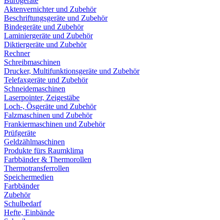
Bürogeräte
Aktenvernichter und Zubehör
Beschriftungsgeräte und Zubehör
Bindegeräte und Zubehör
Laminiergeräte und Zubehör
Diktiergeräte und Zubehör
Rechner
Schreibmaschinen
Drucker, Multifunktionsgeräte und Zubehör
Telefaxgeräte und Zubehör
Schneidemaschinen
Laserpointer, Zeigestäbe
Loch-, Ösgeräte und Zubehör
Falzmaschinen und Zubehör
Frankiermaschinen und Zubehör
Prüfgeräte
Geldzählmaschinen
Produkte fürs Raumklima
Farbbänder & Thermorollen
Thermotransferrollen
Speichermedien
Farbbänder
Zubehör
Schulbedarf
Hefte, Einbände