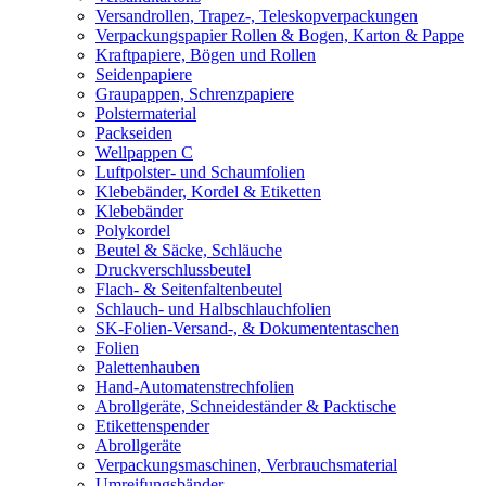
Versandrollen, Trapez-, Teleskopverpackungen
Verpackungspapier Rollen & Bogen, Karton & Pappe
Kraftpapiere, Bögen und Rollen
Seidenpapiere
Graupappen, Schrenzpapiere
Polstermaterial
Packseiden
Wellpappen C
Luftpolster- und Schaumfolien
Klebebänder, Kordel & Etiketten
Klebebänder
Polykordel
Beutel & Säcke, Schläuche
Druckverschlussbeutel
Flach- & Seitenfaltenbeutel
Schlauch- und Halbschlauchfolien
SK-Folien-Versand-, & Dokumententaschen
Folien
Palettenhauben
Hand-Automatenstrechfolien
Abrollgeräte, Schneideständer & Packtische
Etikettenspender
Abrollgeräte
Verpackungsmaschinen, Verbrauchsmaterial
Umreifungsbänder