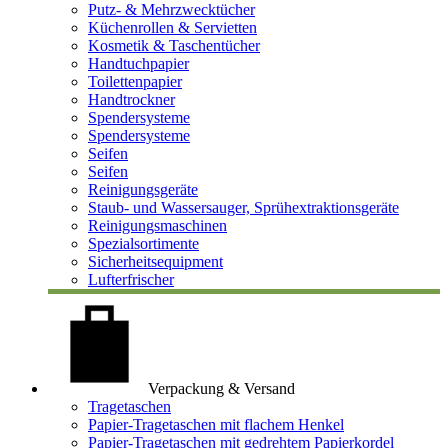
Putz- & Mehrzwecktücher
Küchenrollen & Servietten
Kosmetik & Taschentücher
Handtuchpapier
Toilettenpapier
Handtrockner
Spendersysteme
Spendersysteme
Seifen
Seifen
Reinigungsgeräte
Staub- und Wassersauger, Sprühextraktionsgeräte
Reinigungsmaschinen
Spezialsortimente
Sicherheitsequipment
Lufterfrischer
Verpackung & Versand
Tragetaschen
Papier-Tragetaschen mit flachem Henkel
Papier-Tragetaschen mit gedrehtem Papierkordel