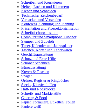
Schreiben und Korrigieren
Heften, Lochen und Klammern
Kleben und Schneiden
Technischer Zeichenbedarf
Verpacken und Versenden
Konferenz, Schulung und Planung
Präsentation und Prospektorganisation
Schreibtischorganisation
Computer und Smartphone Zubehör
Stempel und Zubehör
Timer, Kalender und Jahresplaner
Taschen, Koffer und Lederwaren
Geschäftsausstattung
Schutz und Erste Hilfe
Schöner Schenken
Büroausstattung
Kuvert & Taschen
Spagat
Ordner, Register & Ringbücher
Steck-, Klarsichthüllen
Haft- und Notizblöcke
Schreib- und Markierstifte
Catering & Food
Papier, Formulare, Etiketten, Folien
Papiere weiß