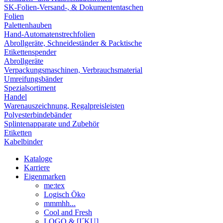
SK-Folien-Versand-, & Dokumententaschen
Folien
Palettenhauben
Hand-Automatenstrechfolien
Abrollgeräte, Schneideständer & Packtische
Etikettenspender
Abrollgeräte
Verpackungsmaschinen, Verbrauchsmaterial
Umreifungsbänder
Spezialsortiment
Handel
Warenauszeichnung, Regalpreisleisten
Polyesterbindebänder
Splintenapparate und Zubehör
Etiketten
Kabelbinder
Kataloge
Karriere
Eigenmarken
me:tex
Logisch Öko
mmmhh...
Cool and Fresh
LOGO & [I´KU]