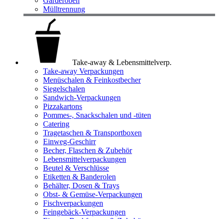
Garderoben
Mülltrennung
Take-away & Lebensmittelverp.
Take-away Verpackungen
Menüschalen & Feinkostbecher
Siegelschalen
Sandwich-Verpackungen
Pizzakartons
Pommes-, Snackschalen und -tüten
Catering
Tragetaschen & Transportboxen
Einweg-Geschirr
Becher, Flaschen & Zubehör
Lebensmittelverpackungen
Beutel & Verschlüsse
Etiketten & Banderolen
Behälter, Dosen & Trays
Obst- & Gemüse-Verpackungen
Fischverpackungen
Feingebäck-Verpackungen