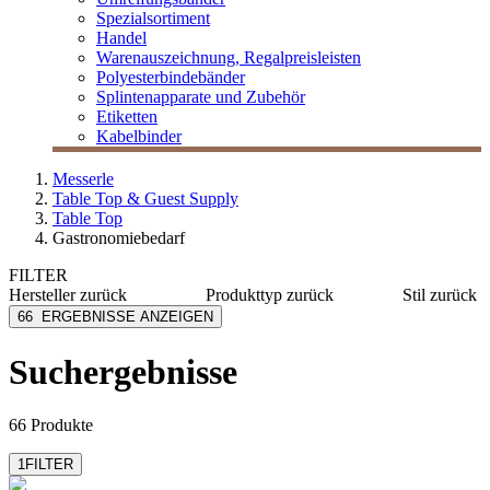
Spezialsortiment
Handel
Warenauszeichnung, Regalpreisleisten
Polyesterbindebänder
Splintenapparate und Zubehör
Etiketten
Kabelbinder
Messerle
Table Top & Guest Supply
Table Top
Gastronomiebedarf
FILTER
Hersteller
zurück
Produkttyp
zurück
Stil
zurück
Adeco
Caps
Kind
66
ERGEBNISSE ANZEIGEN
Bacher+Demmler
Lätzchen
Basic
Biella
Menükarte
Suchergebnisse
Brauns
Notizblöcke
iSi
Servietten
mehr anzeigen
mehr anzeigen
66 Produkte
1
FILTER