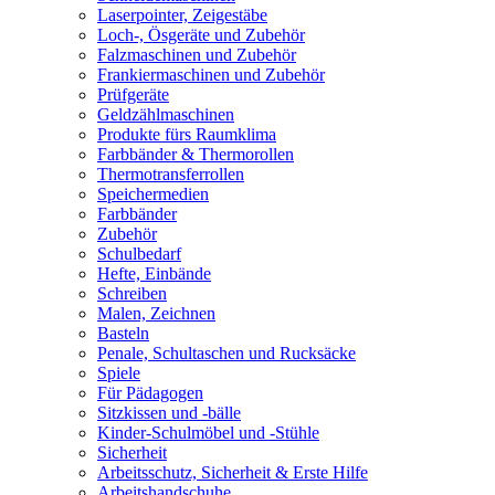
Laserpointer, Zeigestäbe
Loch-, Ösgeräte und Zubehör
Falzmaschinen und Zubehör
Frankiermaschinen und Zubehör
Prüfgeräte
Geldzählmaschinen
Produkte fürs Raumklima
Farbbänder & Thermorollen
Thermotransferrollen
Speichermedien
Farbbänder
Zubehör
Schulbedarf
Hefte, Einbände
Schreiben
Malen, Zeichnen
Basteln
Penale, Schultaschen und Rucksäcke
Spiele
Für Pädagogen
Sitzkissen und -bälle
Kinder-Schulmöbel und -Stühle
Sicherheit
Arbeitsschutz, Sicherheit & Erste Hilfe
Arbeitshandschuhe