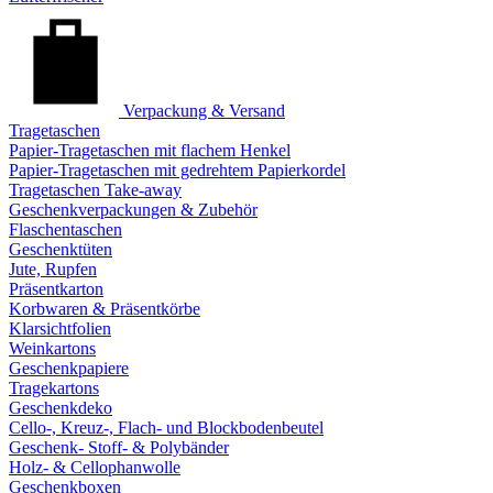
Verpackung & Versand
Tragetaschen
Papier-Tragetaschen mit flachem Henkel
Papier-Tragetaschen mit gedrehtem Papierkordel
Tragetaschen Take-away
Geschenkverpackungen & Zubehör
Flaschentaschen
Geschenktüten
Jute, Rupfen
Präsentkarton
Korbwaren & Präsentkörbe
Klarsichtfolien
Weinkartons
Geschenkpapiere
Tragekartons
Geschenkdeko
Cello-, Kreuz-, Flach- und Blockbodenbeutel
Geschenk- Stoff- & Polybänder
Holz- & Cellophanwolle
Geschenkboxen