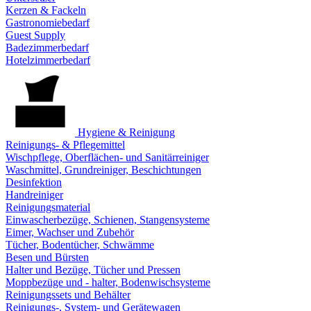
Kerzen & Fackeln
Gastronomiebedarf
Guest Supply
Badezimmerbedarf
Hotelzimmerbedarf
Hygiene & Reinigung
Reinigungs- & Pflegemittel
Wischpflege, Oberflächen- und Sanitärreiniger
Waschmittel, Grundreiniger, Beschichtungen
Desinfektion
Handreiniger
Reinigungsmaterial
Einwascherbezüge, Schienen, Stangensysteme
Eimer, Wachser und Zubehör
Tücher, Bodentücher, Schwämme
Besen und Bürsten
Halter und Bezüge, Tücher und Pressen
Moppbezüge und - halter, Bodenwischsysteme
Reinigungssets und Behälter
Reinigungs-, System- und Gerätewagen