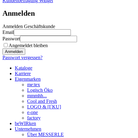
Kundenbefragung Widget
Anmelden
Anmelden Geschäftskunde
Email
Passwort
Angemeldet bleiben
Anmelden
Passwort vergessen?
Kataloge
Karriere
Eigenmarken
me:tex
Logisch Öko
mmmhh...
Cool and Fresh
LOGO & [I´KU]
e-one
factory
beWIRken
Unternehmen
Über MESSERLE