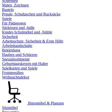
Schreiben
Malen, Zeichnen
Basteln
Penale, Schultaschen und Rucksäcke
Spiele
Für Pädagogen
Sitzkissen und -bälle
Kinder-Schulmöbel und -Stühle
Sicherheit
Arbeitsschutz, Sicherheit & Erste Hilfe
Arbeitshandschuhe
Bekleidung
Hauben und Schürzen
Spezialsortimente
Geburtstagskerzen mit Halter
Spielkarten und Spiele
Festutensilien
Weihnachtsdekor
Büromöbel & Planung
Sitzmöbel