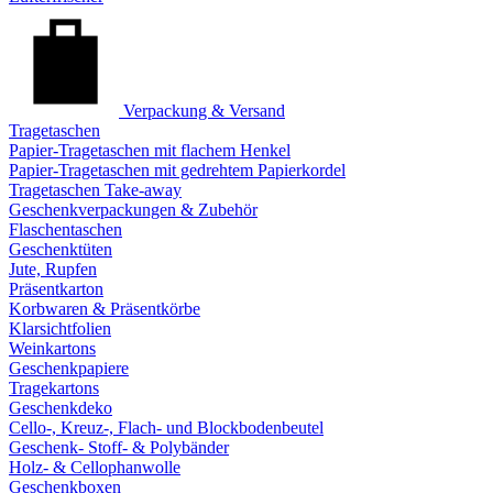
Verpackung & Versand
Tragetaschen
Papier-Tragetaschen mit flachem Henkel
Papier-Tragetaschen mit gedrehtem Papierkordel
Tragetaschen Take-away
Geschenkverpackungen & Zubehör
Flaschentaschen
Geschenktüten
Jute, Rupfen
Präsentkarton
Korbwaren & Präsentkörbe
Klarsichtfolien
Weinkartons
Geschenkpapiere
Tragekartons
Geschenkdeko
Cello-, Kreuz-, Flach- und Blockbodenbeutel
Geschenk- Stoff- & Polybänder
Holz- & Cellophanwolle
Geschenkboxen