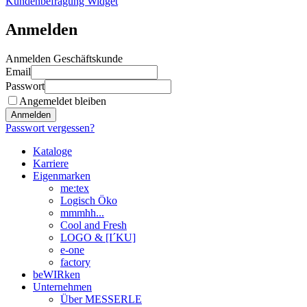
Kundenbefragung Widget
Anmelden
Anmelden Geschäftskunde
Email
Passwort
Angemeldet bleiben
Anmelden
Passwort vergessen?
Kataloge
Karriere
Eigenmarken
me:tex
Logisch Öko
mmmhh...
Cool and Fresh
LOGO & [I´KU]
e-one
factory
beWIRken
Unternehmen
Über MESSERLE