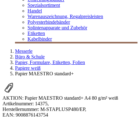
Spezialsortiment
Handel
Warenauszeichnung, Regalpreisleisten
Polyesterbindebänder
Splintenapparate und Zubehör
Etiketten
Kabelbinder
Messerle
Büro & Schule
Papier, Formulare, Etiketten, Folien
Papiere weiß
Papier MAESTRO standard+
AKTION: Papier MAESTRO standard+ A4 80 g/m² weiß
Artikelnummer:
14375
,
Herstellernummer:
M-STAPLUSP480/EP
,
EAN:
9008876143754