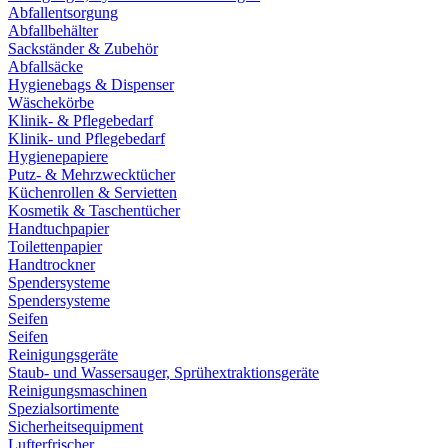
Abfallentsorgung
Abfallbehälter
Sackständer & Zubehör
Abfallsäcke
Hygienebags & Dispenser
Wäschekörbe
Klinik- & Pflegebedarf
Klinik- und Pflegebedarf
Hygienepapiere
Putz- & Mehrzwecktücher
Küchenrollen & Servietten
Kosmetik & Taschentücher
Handtuchpapier
Toilettenpapier
Handtrockner
Spendersysteme
Spendersysteme
Seifen
Seifen
Reinigungsgeräte
Staub- und Wassersauger, Sprühextraktionsgeräte
Reinigungsmaschinen
Spezialsortimente
Sicherheitsequipment
Lufterfrischer