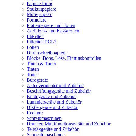
Papiere farbig
Strukturpapiere
Motivpapiere
Formulare
Plotterpapiere und -folien
Additions- und Kassarollen
Etiketten
Etiketten PCL3
Folien
Durchschreibpapiere
Blöcke, Bons, Lose, Eintrittskontrollen
Tinten & Toner
Tinten
Toner
Bürogeräte
Aktenvernichter und Zubehör
Beschriftungsgeräte und Zubehör
Bindegeräte und Zubehör
Laminiergeräte und Zubehör
Diktiergeräte und Zubehör
Rechner
Schreibmaschinen
Drucker, Multifunktionsgeräte und Zubehör
Telefaxgeräte und Zubehör
Schneidemaschinen