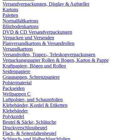
Versandverpackungen, Display & Aufsteller
Kartons
Paletten
Normalfaltkartons
Blitzbodenkartons
DVD & CD Versandverpackungen
Verpacken und Versenden
Planversandkartons & Versandrollen
Versandkartons
Versandrollen, Trapez-, Teleskopverpackungen
Verpackungspapier Rollen & Bogen, Karton & Pappe
Kraftpapiere, Bögen und Rollen
Seidenpapiere
Graupappen, Schrenzpapiere
Polstermaterial
Packseiden
Wellpappen C
Luftpolster- und Schaumfolien
Klebebänder, Kordel & Etiketten
Klebebänder
Polykordel
Beutel & Säcke, Schläuche
Druckverschlussbeutel
Flach- & Seitenfaltenbeutel
Schlauch- und Halbschlauchfolien