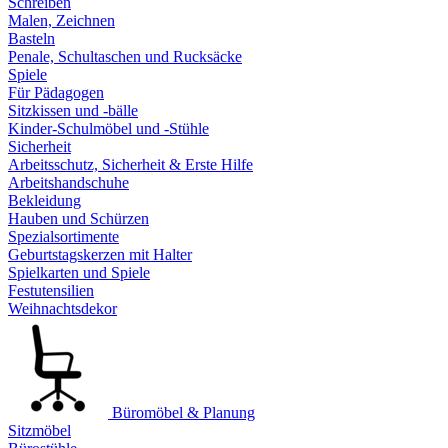
Schreiben
Malen, Zeichnen
Basteln
Penale, Schultaschen und Rucksäcke
Spiele
Für Pädagogen
Sitzkissen und -bälle
Kinder-Schulmöbel und -Stühle
Sicherheit
Arbeitsschutz, Sicherheit & Erste Hilfe
Arbeitshandschuhe
Bekleidung
Hauben und Schürzen
Spezialsortimente
Geburtstagskerzen mit Halter
Spielkarten und Spiele
Festutensilien
Weihnachtsdekor
Büromöbel & Planung
Sitzmöbel