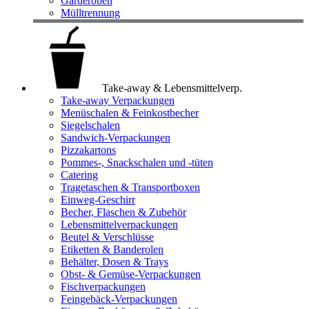
Garderoben
Mülltrennung
Take-away & Lebensmittelverp.
Take-away Verpackungen
Menüschalen & Feinkostbecher
Siegelschalen
Sandwich-Verpackungen
Pizzakartons
Pommes-, Snackschalen und -tüten
Catering
Tragetaschen & Transportboxen
Einweg-Geschirr
Becher, Flaschen & Zubehör
Lebensmittelverpackungen
Beutel & Verschlüsse
Etiketten & Banderolen
Behälter, Dosen & Trays
Obst- & Gemüse-Verpackungen
Fischverpackungen
Feingebäck-Verpackungen