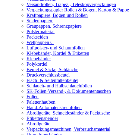
Versandrollen, Trapez-, Teleskopverpackungen
Verpackungspapier Rollen & Bogen, Karton & Pappe
Kraftpapiere, Bögen und Rollen
Seidenpapiere
Graupappen, Schrenzpapiere
Polstermaterial
Packseiden
Wellpappen C
Luftpolster- und Schaumfolien
Klebebänder, Kordel & Etiketten
Klebebänder
Polykordel
Beutel & Säcke, Schläuche
Druckverschlussbeutel
Flach- & Seitenfaltenbeutel
Schlauch- und Halbschlauchfolien
SK-Folien-Versand-, & Dokumententaschen
Folien
Palettenhauben
Hand-Automatenstrechfolien
Abrollgeräte, Schneideständer & Packtische
Etikettenspender
Abrollgeräte
Verpackungsmaschinen, Verbrauchsmaterial
Umreifungsbänder