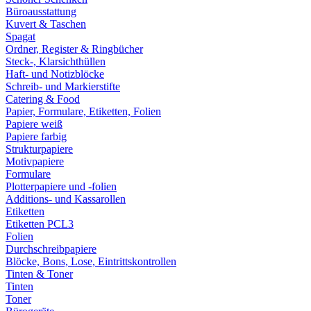
Büroausstattung
Kuvert & Taschen
Spagat
Ordner, Register & Ringbücher
Steck-, Klarsichthüllen
Haft- und Notizblöcke
Schreib- und Markierstifte
Catering & Food
Papier, Formulare, Etiketten, Folien
Papiere weiß
Papiere farbig
Strukturpapiere
Motivpapiere
Formulare
Plotterpapiere und -folien
Additions- und Kassarollen
Etiketten
Etiketten PCL3
Folien
Durchschreibpapiere
Blöcke, Bons, Lose, Eintrittskontrollen
Tinten & Toner
Tinten
Toner