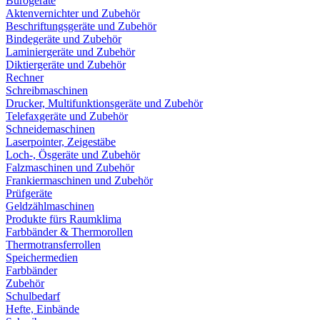
Bürogeräte
Aktenvernichter und Zubehör
Beschriftungsgeräte und Zubehör
Bindegeräte und Zubehör
Laminiergeräte und Zubehör
Diktiergeräte und Zubehör
Rechner
Schreibmaschinen
Drucker, Multifunktionsgeräte und Zubehör
Telefaxgeräte und Zubehör
Schneidemaschinen
Laserpointer, Zeigestäbe
Loch-, Ösgeräte und Zubehör
Falzmaschinen und Zubehör
Frankiermaschinen und Zubehör
Prüfgeräte
Geldzählmaschinen
Produkte fürs Raumklima
Farbbänder & Thermorollen
Thermotransferrollen
Speichermedien
Farbbänder
Zubehör
Schulbedarf
Hefte, Einbände