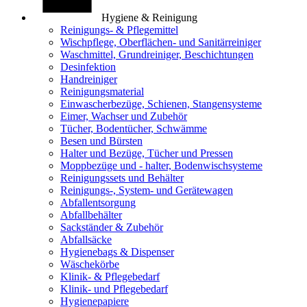
Hygiene & Reinigung
Reinigungs- & Pflegemittel
Wischpflege, Oberflächen- und Sanitärreiniger
Waschmittel, Grundreiniger, Beschichtungen
Desinfektion
Handreiniger
Reinigungsmaterial
Einwascherbezüge, Schienen, Stangensysteme
Eimer, Wachser und Zubehör
Tücher, Bodentücher, Schwämme
Besen und Bürsten
Halter und Bezüge, Tücher und Pressen
Moppbezüge und - halter, Bodenwischsysteme
Reinigungssets und Behälter
Reinigungs-, System- und Gerätewagen
Abfallentsorgung
Abfallbehälter
Sackständer & Zubehör
Abfallsäcke
Hygienebags & Dispenser
Wäschekörbe
Klinik- & Pflegebedarf
Klinik- und Pflegebedarf
Hygienepapiere