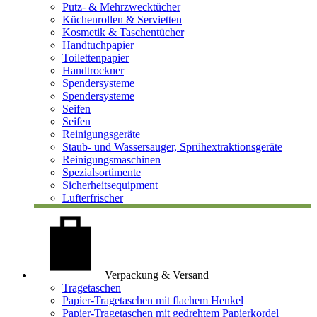
Putz- & Mehrzwecktücher
Küchenrollen & Servietten
Kosmetik & Taschentücher
Handtuchpapier
Toilettenpapier
Handtrockner
Spendersysteme
Spendersysteme
Seifen
Seifen
Reinigungsgeräte
Staub- und Wassersauger, Sprühextraktionsgeräte
Reinigungsmaschinen
Spezialsortimente
Sicherheitsequipment
Lufterfrischer
Verpackung & Versand
Tragetaschen
Papier-Tragetaschen mit flachem Henkel
Papier-Tragetaschen mit gedrehtem Papierkordel