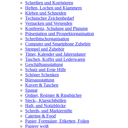
Schreiben und Korrigieren
Heften, Lochen und Klammern
Kleben und Schneiden
Technischer Zeichenbedarf
Verpacken und Versenden
Konferenz, Schulung und Planung
Präsentation und Prospektorganisation
Schreibtischorganisation
Computer und Smartphone Zubehör
Stempel und Zubehör
Timer, Kalender und Jahresplaner
Taschen, Koffer und Lederwaren
Geschäftsausstattung
Schutz und Erste Hilfe
Schöner Schenken
Büroausstattung
Kuvert & Taschen
Spagat
Ordner, Register & Ringbücher
Steck-, Klarsichthüllen
Haft- und Notizblöcke
Schreib- und Markierstifte
Catering & Food
Papier, Formulare, Etiketten, Folien
Papiere weiß