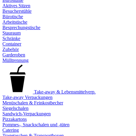
Bürostühle
Aktives Sitzen
Besucherstühle
Bürotische
Arbeitstische
Besprechungstische
Stauraum
Schränke
Container
Zubehör
Garderoben
Mülltrennung
Take-away & Lebensmittelverp.
Take-away Verpackungen
Menüschalen & Feinkostbecher
Siegelschalen
Sandwich-Verpackungen
Pizzakartons
Pommes-, Snackschalen und -tüten
Catering
Tragetaschen & Transportboxen