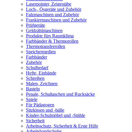
Laserpointer, Zeigestäbe
Loch-, Ösgeräte und Zubehör
Falzmaschinen und Zubehör
Frankiermaschinen und Zubehör
Prüfgeräte
Geldzählmaschinen
Produkte fürs Raumklima
Farbbänder & Thermorollen
Thermotransferrollen
Speichermedien
Farbbänder
Zubehör
Schulbedarf
Hefte, Einbände
Schreiben
Malen, Zeichnen
Basteln
Penale, Schultaschen und Rucksäcke
Spiele
Für Pädagogen
Sitzkissen und -bälle
Kinder-Schulmöbel und -Stühle
Sicherheit
Arbeitsschutz, Sicherheit & Erste Hilfe
Arbeitshandschuhe