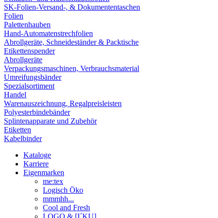
SK-Folien-Versand-, & Dokumententaschen
Folien
Palettenhauben
Hand-Automatenstrechfolien
Abrollgeräte, Schneideständer & Packtische
Etikettenspender
Abrollgeräte
Verpackungsmaschinen, Verbrauchsmaterial
Umreifungsbänder
Spezialsortiment
Handel
Warenauszeichnung, Regalpreisleisten
Polyesterbindebänder
Splintenapparate und Zubehör
Etiketten
Kabelbinder
Kataloge
Karriere
Eigenmarken
me:tex
Logisch Öko
mmmhh...
Cool and Fresh
LOGO & [I´KU]