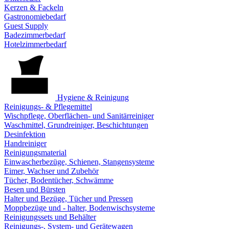
Kerzen & Fackeln
Gastronomiebedarf
Guest Supply
Badezimmerbedarf
Hotelzimmerbedarf
Hygiene & Reinigung
Reinigungs- & Pflegemittel
Wischpflege, Oberflächen- und Sanitärreiniger
Waschmittel, Grundreiniger, Beschichtungen
Desinfektion
Handreiniger
Reinigungsmaterial
Einwascherbezüge, Schienen, Stangensysteme
Eimer, Wachser und Zubehör
Tücher, Bodentücher, Schwämme
Besen und Bürsten
Halter und Bezüge, Tücher und Pressen
Moppbezüge und - halter, Bodenwischsysteme
Reinigungssets und Behälter
Reinigungs-, System- und Gerätewagen