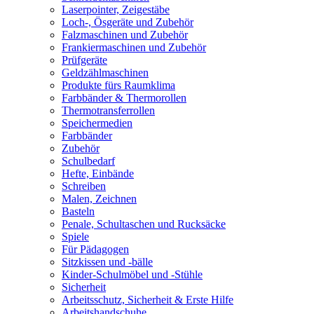
Laserpointer, Zeigestäbe
Loch-, Ösgeräte und Zubehör
Falzmaschinen und Zubehör
Frankiermaschinen und Zubehör
Prüfgeräte
Geldzählmaschinen
Produkte fürs Raumklima
Farbbänder & Thermorollen
Thermotransferrollen
Speichermedien
Farbbänder
Zubehör
Schulbedarf
Hefte, Einbände
Schreiben
Malen, Zeichnen
Basteln
Penale, Schultaschen und Rucksäcke
Spiele
Für Pädagogen
Sitzkissen und -bälle
Kinder-Schulmöbel und -Stühle
Sicherheit
Arbeitsschutz, Sicherheit & Erste Hilfe
Arbeitshandschuhe