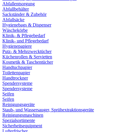
Abfallentsorgung
Abfallbehälter
Sackständer & Zubehör
Abfallsäcke
Hygienebags & Dispenser
Wäschekörbe
Klinik- & Pflegebedarf
Klinik- und Pflegebedarf
Hygienepapiere
Putz- & Mehrzwecktücher
Küchenrollen & Servietten
Kosmetik & Taschentücher
Handtuchpapier
Toilettenpapier
Handtrockner
Spendersysteme
Spendersysteme
Seifen
Seifen
Reinigungsgeräte
Staub- und Wassersauger, Sprühextraktionsgeräte
Reinigungsmaschinen
Spezialsortimente
Sicherheitsequipment
Lufterfrischer