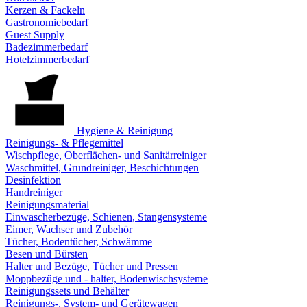
Kerzen & Fackeln
Gastronomiebedarf
Guest Supply
Badezimmerbedarf
Hotelzimmerbedarf
Hygiene & Reinigung
Reinigungs- & Pflegemittel
Wischpflege, Oberflächen- und Sanitärreiniger
Waschmittel, Grundreiniger, Beschichtungen
Desinfektion
Handreiniger
Reinigungsmaterial
Einwascherbezüge, Schienen, Stangensysteme
Eimer, Wachser und Zubehör
Tücher, Bodentücher, Schwämme
Besen und Bürsten
Halter und Bezüge, Tücher und Pressen
Moppbezüge und - halter, Bodenwischsysteme
Reinigungssets und Behälter
Reinigungs-, System- und Gerätewagen