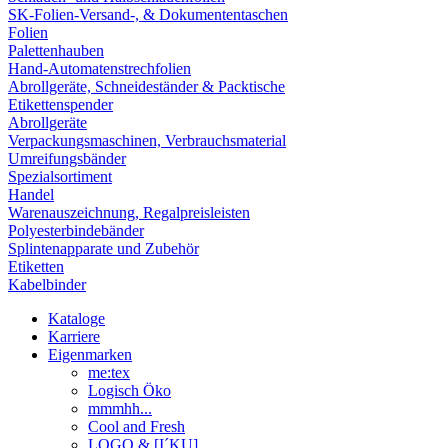
SK-Folien-Versand-, & Dokumententaschen
Folien
Palettenhauben
Hand-Automatenstrechfolien
Abrollgeräte, Schneideständer & Packtische
Etikettenspender
Abrollgeräte
Verpackungsmaschinen, Verbrauchsmaterial
Umreifungsbänder
Spezialsortiment
Handel
Warenauszeichnung, Regalpreisleisten
Polyesterbindebänder
Splintenapparate und Zubehör
Etiketten
Kabelbinder
Kataloge
Karriere
Eigenmarken
me:tex
Logisch Öko
mmmhh...
Cool and Fresh
LOGO & [I´KU]