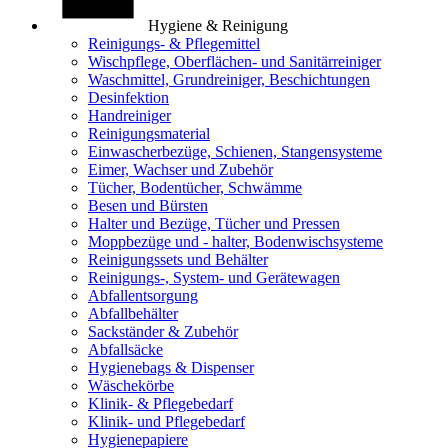
Hygiene & Reinigung
Reinigungs- & Pflegemittel
Wischpflege, Oberflächen- und Sanitärreiniger
Waschmittel, Grundreiniger, Beschichtungen
Desinfektion
Handreiniger
Reinigungsmaterial
Einwascherbezüge, Schienen, Stangensysteme
Eimer, Wachser und Zubehör
Tücher, Bodentücher, Schwämme
Besen und Bürsten
Halter und Bezüge, Tücher und Pressen
Moppbezüge und - halter, Bodenwischsysteme
Reinigungssets und Behälter
Reinigungs-, System- und Gerätewagen
Abfallentsorgung
Abfallbehälter
Sackständer & Zubehör
Abfallsäcke
Hygienebags & Dispenser
Wäschekörbe
Klinik- & Pflegebedarf
Klinik- und Pflegebedarf
Hygienepapiere