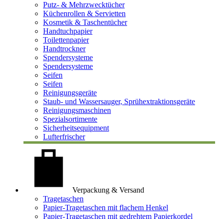
Putz- & Mehrzwecktücher
Küchenrollen & Servietten
Kosmetik & Taschentücher
Handtuchpapier
Toilettenpapier
Handtrockner
Spendersysteme
Spendersysteme
Seifen
Seifen
Reinigungsgeräte
Staub- und Wassersauger, Sprühextraktionsgeräte
Reinigungsmaschinen
Spezialsortimente
Sicherheitsequipment
Lufterfrischer
Verpackung & Versand
Tragetaschen
Papier-Tragetaschen mit flachem Henkel
Papier-Tragetaschen mit gedrehtem Papierkordel