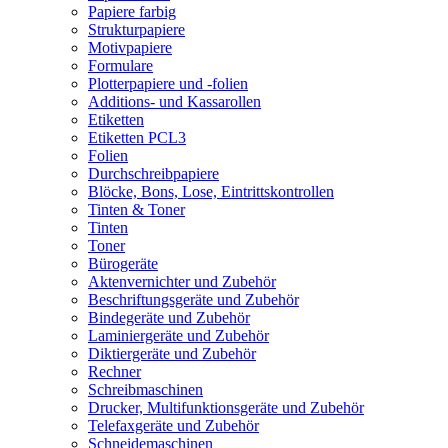
Papiere farbig
Strukturpapiere
Motivpapiere
Formulare
Plotterpapiere und -folien
Additions- und Kassarollen
Etiketten
Etiketten PCL3
Folien
Durchschreibpapiere
Blöcke, Bons, Lose, Eintrittskontrollen
Tinten & Toner
Tinten
Toner
Bürogeräte
Aktenvernichter und Zubehör
Beschriftungsgeräte und Zubehör
Bindegeräte und Zubehör
Laminiergeräte und Zubehör
Diktiergeräte und Zubehör
Rechner
Schreibmaschinen
Drucker, Multifunktionsgeräte und Zubehör
Telefaxgeräte und Zubehör
Schneidemaschinen