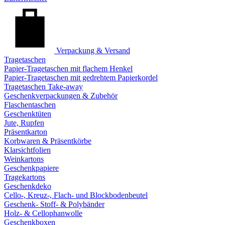
Verpackung & Versand
Tragetaschen
Papier-Tragetaschen mit flachem Henkel
Papier-Tragetaschen mit gedrehtem Papierkordel
Tragetaschen Take-away
Geschenkverpackungen & Zubehör
Flaschentaschen
Geschenktüten
Jute, Rupfen
Präsentkarton
Korbwaren & Präsentkörbe
Klarsichtfolien
Weinkartons
Geschenkpapiere
Tragekartons
Geschenkdeko
Cello-, Kreuz-, Flach- und Blockbodenbeutel
Geschenk- Stoff- & Polybänder
Holz- & Cellophanwolle
Geschenkboxen