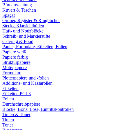
Büroausstattung
Kuvert & Taschen
Spagat
Ordner, Register & Ringbücher
Steck-, Klarsichthüllen
Haft- und Notizblöcke
Schreib- und Markierstifte
Catering & Food
Papier, Formulare, Etiketten, Folien
Papiere weiß
Papiere farbig
Strukturpapiere
Motivpapiere
Formulare
Plotterpapiere und -folien
Additions- und Kassarollen
Etiketten
Etiketten PCL3
Folien
Durchschreibpapiere
Blöcke, Bons, Lose, Eintrittskontrollen
Tinten & Toner
Tinten
Toner