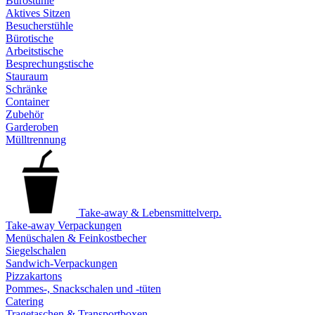
Bürostühle
Aktives Sitzen
Besucherstühle
Bürotische
Arbeitstische
Besprechungstische
Stauraum
Schränke
Container
Zubehör
Garderoben
Mülltrennung
Take-away & Lebensmittelverp.
Take-away Verpackungen
Menüschalen & Feinkostbecher
Siegelschalen
Sandwich-Verpackungen
Pizzakartons
Pommes-, Snackschalen und -tüten
Catering
Tragetaschen & Transportboxen