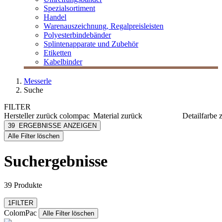
Spezialsortiment
Handel
Warenauszeichnung, Regalpreisleisten
Polyesterbindebänder
Splintenapparate und Zubehör
Etiketten
Kabelbinder
Messerle
Suche
FILTER
Hersteller
zurück
colompac
Material
zurück
Detailfarbe
ColomPac
Karton
braun
39
ERGEBNISSE ANZEIGEN
[e] one
Papier
grau
Alle Filter löschen
[I`KU]
grün
3L
weiß
Suchergebnisse
3M
Abus
mehr anzeigen
39 Produkte
Filter zurücksetzen
1
FILTER
ColomPac
Alle Filter löschen