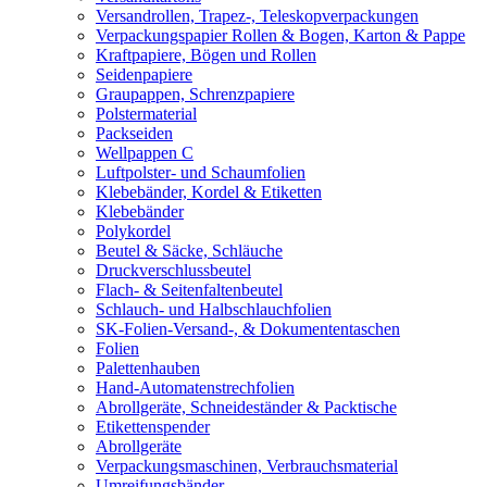
Versandrollen, Trapez-, Teleskopverpackungen
Verpackungspapier Rollen & Bogen, Karton & Pappe
Kraftpapiere, Bögen und Rollen
Seidenpapiere
Graupappen, Schrenzpapiere
Polstermaterial
Packseiden
Wellpappen C
Luftpolster- und Schaumfolien
Klebebänder, Kordel & Etiketten
Klebebänder
Polykordel
Beutel & Säcke, Schläuche
Druckverschlussbeutel
Flach- & Seitenfaltenbeutel
Schlauch- und Halbschlauchfolien
SK-Folien-Versand-, & Dokumententaschen
Folien
Palettenhauben
Hand-Automatenstrechfolien
Abrollgeräte, Schneideständer & Packtische
Etikettenspender
Abrollgeräte
Verpackungsmaschinen, Verbrauchsmaterial
Umreifungsbänder