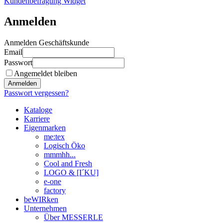
Kundenbefragung Widget
Anmelden
Anmelden Geschäftskunde
Email
Passwort
Angemeldet bleiben
Anmelden
Passwort vergessen?
Kataloge
Karriere
Eigenmarken
me:tex
Logisch Öko
mmmhh...
Cool and Fresh
LOGO & [I´KU]
e-one
factory
beWIRken
Unternehmen
Über MESSERLE