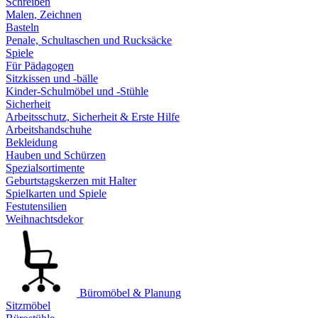
Schreiben
Malen, Zeichnen
Basteln
Penale, Schultaschen und Rucksäcke
Spiele
Für Pädagogen
Sitzkissen und -bälle
Kinder-Schulmöbel und -Stühle
Sicherheit
Arbeitsschutz, Sicherheit & Erste Hilfe
Arbeitshandschuhe
Bekleidung
Hauben und Schürzen
Spezialsortimente
Geburtstagskerzen mit Halter
Spielkarten und Spiele
Festutensilien
Weihnachtsdekor
Büromöbel & Planung
Sitzmöbel