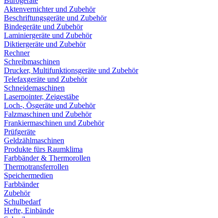
Bürogeräte
Aktenvernichter und Zubehör
Beschriftungsgeräte und Zubehör
Bindegeräte und Zubehör
Laminiergeräte und Zubehör
Diktiergeräte und Zubehör
Rechner
Schreibmaschinen
Drucker, Multifunktionsgeräte und Zubehör
Telefaxgeräte und Zubehör
Schneidemaschinen
Laserpointer, Zeigestäbe
Loch-, Ösgeräte und Zubehör
Falzmaschinen und Zubehör
Frankiermaschinen und Zubehör
Prüfgeräte
Geldzählmaschinen
Produkte fürs Raumklima
Farbbänder & Thermorollen
Thermotransferrollen
Speichermedien
Farbbänder
Zubehör
Schulbedarf
Hefte, Einbände