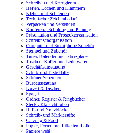
Schreiben und Korrigieren
Heften, Lochen und Klammern
Kleben und Schneiden
Technischer Zeichenbedarf
Verpacken und Versenden
Konferenz, Schulung und Planung
Präsentation und Prospektorganisation
Schreibtischorganisation
Computer und Smartphone Zubehör
Stempel und Zubehör
Timer, Kalender und Jahresplaner
Taschen, Koffer und Lederwaren
Geschäftsausstattung
Schutz und Erste Hilfe
Schöner Schenken
Büroausstattung
Kuvert & Taschen
Spagat
Ordner, Register & Ringbücher
Steck-, Klarsichthüllen
Haft- und Notizblöcke
Schreib- und Markierstifte
Catering & Food
Papier, Formulare, Etiketten, Folien
Papiere weiß