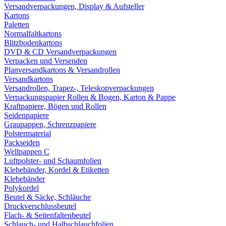
Versandverpackungen, Display & Aufsteller
Kartons
Paletten
Normalfaltkartons
Blitzbodenkartons
DVD & CD Versandverpackungen
Verpacken und Versenden
Planversandkartons & Versandrollen
Versandkartons
Versandrollen, Trapez-, Teleskopverpackungen
Verpackungspapier Rollen & Bogen, Karton & Pappe
Kraftpapiere, Bögen und Rollen
Seidenpapiere
Graupappen, Schrenzpapiere
Polstermaterial
Packseiden
Wellpappen C
Luftpolster- und Schaumfolien
Klebebänder, Kordel & Etiketten
Klebebänder
Polykordel
Beutel & Säcke, Schläuche
Druckverschlussbeutel
Flach- & Seitenfaltenbeutel
Schlauch- und Halbschlauchfolien