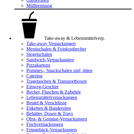
Garderoben
Mülltrennung
Take-away & Lebensmittelverp.
Take-away Verpackungen
Menüschalen & Feinkostbecher
Siegelschalen
Sandwich-Verpackungen
Pizzakartons
Pommes-, Snackschalen und -tüten
Catering
Tragetaschen & Transportboxen
Einweg-Geschirr
Becher, Flaschen & Zubehör
Lebensmittelverpackungen
Beutel & Verschlüsse
Etiketten & Banderolen
Behälter, Dosen & Trays
Obst- & Gemüse-Verpackungen
Fischverpackungen
Feingebäck-Verpackungen