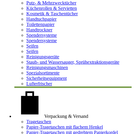
Putz- & Mehrzwecktücher
Küchenrollen & Servietten
Kosmetik & Taschentücher
Handtuchpapier
Toilettenpapier
Handtrockner
Spendersysteme
Spendersysteme
Seifen
Seifen
Reinigungsgeräte
Staub- und Wassersauger, Sprühextraktionsgeräte
Reinigungsmaschinen
Spezialsortimente
Sicherheitsequipment
Lufterfrischer
Verpackung & Versand
Tragetaschen
Papier-Tragetaschen mit flachem Henkel
Papier-Tragetaschen mit gedrehtem Papierkordel