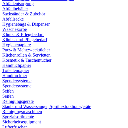
Abfallentsorgung
Abfallbehälter
Sackständer & Zubehör
Abfallsäcke
Hygienebags & Dispenser
Wäschekörbe
Klinik- & Pflegebedarf
Klinik- und Pflegebedarf
Hygienepapiere
Putz- & Mehrzwecktücher
Küchenrollen & Servietten
Kosmetik & Taschentücher
Handtuchpapier
Toilettenpapier
Handtrockner
Spendersysteme
Spendersysteme
Seifen
Seifen
Reinigungsgeräte
Staub- und Wassersauger, Sprühextraktionsgeräte
Reinigungsmaschinen
Spezialsortimente
Sicherheitsequipment
Lufterfrischer