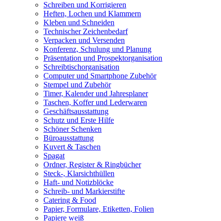
Schreiben und Korrigieren
Heften, Lochen und Klammern
Kleben und Schneiden
Technischer Zeichenbedarf
Verpacken und Versenden
Konferenz, Schulung und Planung
Präsentation und Prospektorganisation
Schreibtischorganisation
Computer und Smartphone Zubehör
Stempel und Zubehör
Timer, Kalender und Jahresplaner
Taschen, Koffer und Lederwaren
Geschäftsausstattung
Schutz und Erste Hilfe
Schöner Schenken
Büroausstattung
Kuvert & Taschen
Spagat
Ordner, Register & Ringbücher
Steck-, Klarsichthüllen
Haft- und Notizblöcke
Schreib- und Markierstifte
Catering & Food
Papier, Formulare, Etiketten, Folien
Papiere weiß