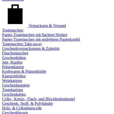
Verpackung & Versand
Tragetaschen
Papier-Tragetaschen mit flachem Henkel
Papier-Tragetaschen mit gedrehtem Papierkordel
Tragetaschen Take-away
Geschenkverpackungen & Zubehör
Flaschentaschen
Geschenktüten
Jute, Rupfen
Präsentkarton
Korbwaren & Präsentkörbe
Klarsichtfolien
Weinkartons
Geschenkpapiere
Tragekartons
Geschenkdeko
Cello-, Kreuz-, Flach- und Blockbodenbeutel
Geschenk- Stoff- & Polybänder
Holz- & Cellophanwolle
Geschenkboxen