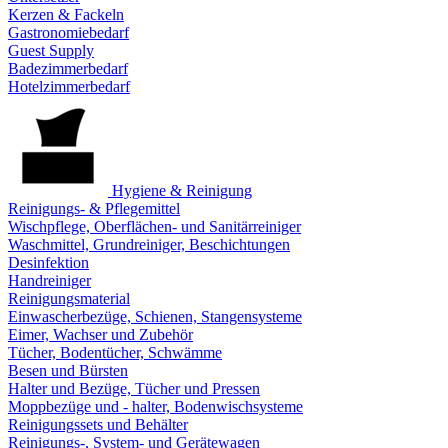
Kerzen & Fackeln
Gastronomiebedarf
Guest Supply
Badezimmerbedarf
Hotelzimmerbedarf
Hygiene & Reinigung
Reinigungs- & Pflegemittel
Wischpflege, Oberflächen- und Sanitärreiniger
Waschmittel, Grundreiniger, Beschichtungen
Desinfektion
Handreiniger
Reinigungsmaterial
Einwascherbezüge, Schienen, Stangensysteme
Eimer, Wachser und Zubehör
Tücher, Bodentücher, Schwämme
Besen und Bürsten
Halter und Bezüge, Tücher und Pressen
Moppbezüge und - halter, Bodenwischsysteme
Reinigungssets und Behälter
Reinigungs-, System- und Gerätewagen