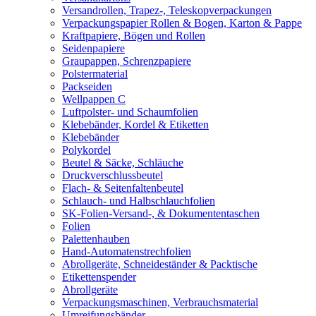
Versandrollen, Trapez-, Teleskopverpackungen
Verpackungspapier Rollen & Bogen, Karton & Pappe
Kraftpapiere, Bögen und Rollen
Seidenpapiere
Graupappen, Schrenzpapiere
Polstermaterial
Packseiden
Wellpappen C
Luftpolster- und Schaumfolien
Klebebänder, Kordel & Etiketten
Klebebänder
Polykordel
Beutel & Säcke, Schläuche
Druckverschlussbeutel
Flach- & Seitenfaltenbeutel
Schlauch- und Halbschlauchfolien
SK-Folien-Versand-, & Dokumententaschen
Folien
Palettenhauben
Hand-Automatenstrechfolien
Abrollgeräte, Schneideständer & Packtische
Etikettenspender
Abrollgeräte
Verpackungsmaschinen, Verbrauchsmaterial
Umreifungsbänder