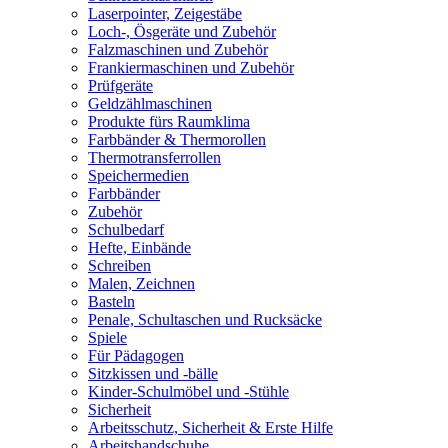
Laserpointer, Zeigestäbe
Loch-, Ösgeräte und Zubehör
Falzmaschinen und Zubehör
Frankiermaschinen und Zubehör
Prüfgeräte
Geldzählmaschinen
Produkte fürs Raumklima
Farbbänder & Thermorollen
Thermotransferrollen
Speichermedien
Farbbänder
Zubehör
Schulbedarf
Hefte, Einbände
Schreiben
Malen, Zeichnen
Basteln
Penale, Schultaschen und Rucksäcke
Spiele
Für Pädagogen
Sitzkissen und -bälle
Kinder-Schulmöbel und -Stühle
Sicherheit
Arbeitsschutz, Sicherheit & Erste Hilfe
Arbeitshandschuhe