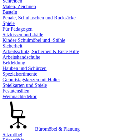
Schreiben
Malen, Zeichnen
Basteln
Penale, Schultaschen und Rucksäcke
Spiele
Für Pädagogen
Sitzkissen und -bälle
Kinder-Schulmöbel und -Stühle
Sicherheit
Arbeitsschutz, Sicherheit & Erste Hilfe
Arbeitshandschuhe
Bekleidung
Hauben und Schürzen
Spezialsortimente
Geburtstagskerzen mit Halter
Spielkarten und Spiele
Festutensilien
Weihnachtsdekor
Büromöbel & Planung
Sitzmöbel