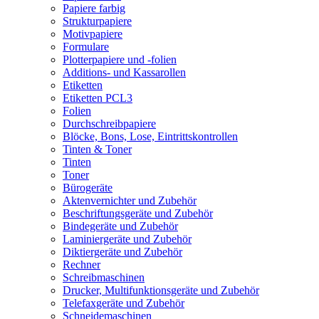
Papiere farbig
Strukturpapiere
Motivpapiere
Formulare
Plotterpapiere und -folien
Additions- und Kassarollen
Etiketten
Etiketten PCL3
Folien
Durchschreibpapiere
Blöcke, Bons, Lose, Eintrittskontrollen
Tinten & Toner
Tinten
Toner
Bürogeräte
Aktenvernichter und Zubehör
Beschriftungsgeräte und Zubehör
Bindegeräte und Zubehör
Laminiergeräte und Zubehör
Diktiergeräte und Zubehör
Rechner
Schreibmaschinen
Drucker, Multifunktionsgeräte und Zubehör
Telefaxgeräte und Zubehör
Schneidemaschinen