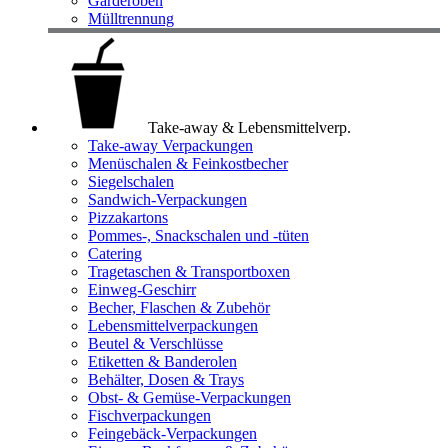
Garderoben
Mülltrennung
Take-away & Lebensmittelverp.
Take-away Verpackungen
Menüschalen & Feinkostbecher
Siegelschalen
Sandwich-Verpackungen
Pizzakartons
Pommes-, Snackschalen und -tüten
Catering
Tragetaschen & Transportboxen
Einweg-Geschirr
Becher, Flaschen & Zubehör
Lebensmittelverpackungen
Beutel & Verschlüsse
Etiketten & Banderolen
Behälter, Dosen & Trays
Obst- & Gemüse-Verpackungen
Fischverpackungen
Feingebäck-Verpackungen