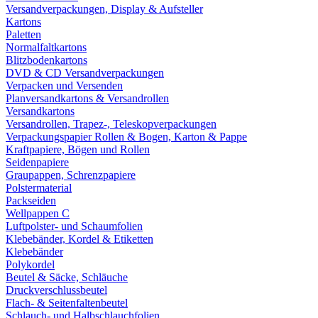
Versandverpackungen, Display & Aufsteller
Kartons
Paletten
Normalfaltkartons
Blitzbodenkartons
DVD & CD Versandverpackungen
Verpacken und Versenden
Planversandkartons & Versandrollen
Versandkartons
Versandrollen, Trapez-, Teleskopverpackungen
Verpackungspapier Rollen & Bogen, Karton & Pappe
Kraftpapiere, Bögen und Rollen
Seidenpapiere
Graupappen, Schrenzpapiere
Polstermaterial
Packseiden
Wellpappen C
Luftpolster- und Schaumfolien
Klebebänder, Kordel & Etiketten
Klebebänder
Polykordel
Beutel & Säcke, Schläuche
Druckverschlussbeutel
Flach- & Seitenfaltenbeutel
Schlauch- und Halbschlauchfolien