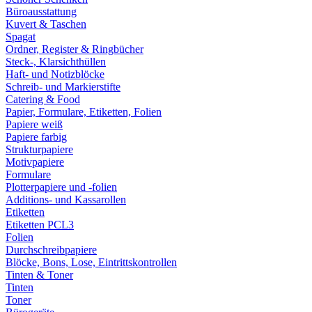
Büroausstattung
Kuvert & Taschen
Spagat
Ordner, Register & Ringbücher
Steck-, Klarsichthüllen
Haft- und Notizblöcke
Schreib- und Markierstifte
Catering & Food
Papier, Formulare, Etiketten, Folien
Papiere weiß
Papiere farbig
Strukturpapiere
Motivpapiere
Formulare
Plotterpapiere und -folien
Additions- und Kassarollen
Etiketten
Etiketten PCL3
Folien
Durchschreibpapiere
Blöcke, Bons, Lose, Eintrittskontrollen
Tinten & Toner
Tinten
Toner