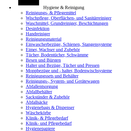
Hygiene & Reinigung
Reinigungs- & Pflegemittel
Wischpflege, Oberflächen- und Sanitärreiniger
Waschmittel, Grundreiniger, Beschichtungen
Desinfektion
Handreiniger
Reinigungsmaterial
Einwascherbezüge, Schienen, Stangensysteme
Eimer, Wachser und Zubehör
Tücher, Bodentücher, Schwämme
Besen und Bürsten
Halter und Bezüge, Tücher und Pressen
Moppbezüge und - halter, Bodenwischsysteme
Reinigungssets und Behälter
Reinigungs-, System- und Gerätewagen
Abfallentsorgung
Abfallbehälter
Sackständer & Zubehör
Abfallsäcke
Hygienebags & Dispenser
Wäschekörbe
Klinik- & Pflegebedarf
Klinik- und Pflegebedarf
Hygienepapiere