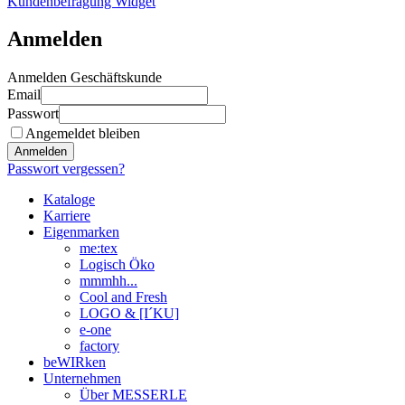
Kundenbefragung Widget
Anmelden
Anmelden Geschäftskunde
Email
Passwort
Angemeldet bleiben
Anmelden
Passwort vergessen?
Kataloge
Karriere
Eigenmarken
me:tex
Logisch Öko
mmmhh...
Cool and Fresh
LOGO & [I´KU]
e-one
factory
beWIRken
Unternehmen
Über MESSERLE