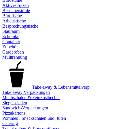
Bürostühle
Aktives Sitzen
Besucherstühle
Bürotische
Arbeitstische
Besprechungstische
Stauraum
Schränke
Container
Zubehör
Garderoben
Mülltrennung
Take-away & Lebensmittelverp.
Take-away Verpackungen
Menüschalen & Feinkostbecher
Siegelschalen
Sandwich-Verpackungen
Pizzakartons
Pommes-, Snackschalen und -tüten
Catering
Tragetaschen & Transportboxen