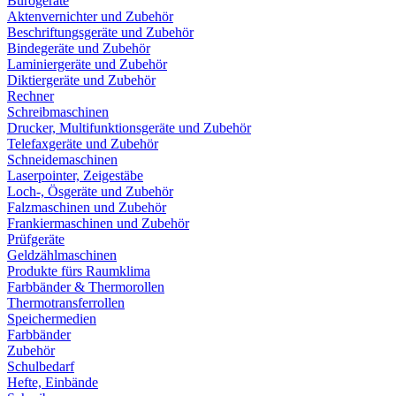
Bürogeräte
Aktenvernichter und Zubehör
Beschriftungsgeräte und Zubehör
Bindegeräte und Zubehör
Laminiergeräte und Zubehör
Diktiergeräte und Zubehör
Rechner
Schreibmaschinen
Drucker, Multifunktionsgeräte und Zubehör
Telefaxgeräte und Zubehör
Schneidemaschinen
Laserpointer, Zeigestäbe
Loch-, Ösgeräte und Zubehör
Falzmaschinen und Zubehör
Frankiermaschinen und Zubehör
Prüfgeräte
Geldzählmaschinen
Produkte fürs Raumklima
Farbbänder & Thermorollen
Thermotransferrollen
Speichermedien
Farbbänder
Zubehör
Schulbedarf
Hefte, Einbände