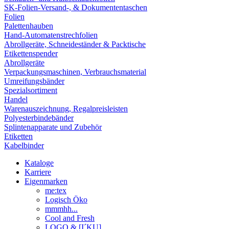
SK-Folien-Versand-, & Dokumententaschen
Folien
Palettenhauben
Hand-Automatenstrechfolien
Abrollgeräte, Schneideständer & Packtische
Etikettenspender
Abrollgeräte
Verpackungsmaschinen, Verbrauchsmaterial
Umreifungsbänder
Spezialsortiment
Handel
Warenauszeichnung, Regalpreisleisten
Polyesterbindebänder
Splintenapparate und Zubehör
Etiketten
Kabelbinder
Kataloge
Karriere
Eigenmarken
me:tex
Logisch Öko
mmmhh...
Cool and Fresh
LOGO & [I´KU]