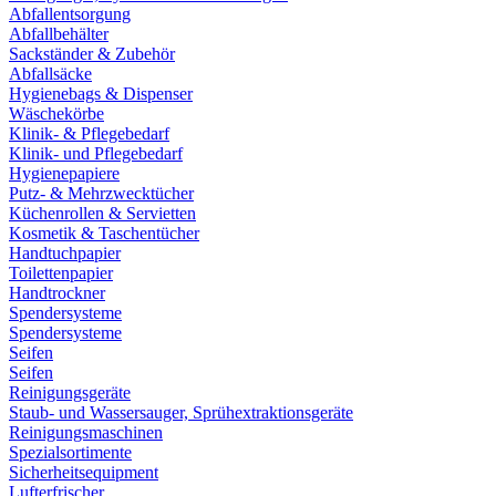
Abfallentsorgung
Abfallbehälter
Sackständer & Zubehör
Abfallsäcke
Hygienebags & Dispenser
Wäschekörbe
Klinik- & Pflegebedarf
Klinik- und Pflegebedarf
Hygienepapiere
Putz- & Mehrzwecktücher
Küchenrollen & Servietten
Kosmetik & Taschentücher
Handtuchpapier
Toilettenpapier
Handtrockner
Spendersysteme
Spendersysteme
Seifen
Seifen
Reinigungsgeräte
Staub- und Wassersauger, Sprühextraktionsgeräte
Reinigungsmaschinen
Spezialsortimente
Sicherheitsequipment
Lufterfrischer