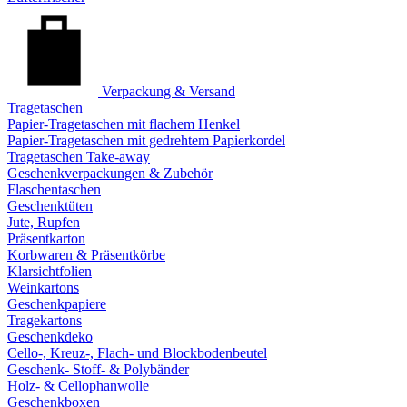
Verpackung & Versand
Tragetaschen
Papier-Tragetaschen mit flachem Henkel
Papier-Tragetaschen mit gedrehtem Papierkordel
Tragetaschen Take-away
Geschenkverpackungen & Zubehör
Flaschentaschen
Geschenktüten
Jute, Rupfen
Präsentkarton
Korbwaren & Präsentkörbe
Klarsichtfolien
Weinkartons
Geschenkpapiere
Tragekartons
Geschenkdeko
Cello-, Kreuz-, Flach- und Blockbodenbeutel
Geschenk- Stoff- & Polybänder
Holz- & Cellophanwolle
Geschenkboxen