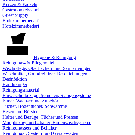
Kerzen & Fackeln
Gastronomiebedarf
Guest Supply
Badezimmerbedarf
Hotelzimmerbedarf
Hygiene & Reinigung
Reinigungs- & Pflegemittel
Wischpflege, Oberflächen- und Sanitärreiniger
Waschmittel, Grundreiniger, Beschichtungen
Desinfektion
Handreiniger
Reinigungsmaterial
Einwascherbezüge, Schienen, Stangensysteme
Eimer, Wachser und Zubehör
Tücher, Bodentücher, Schwämme
Besen und Bürsten
Halter und Bezüge, Tücher und Pressen
Moppbezüge und - halter, Bodenwischsysteme
Reinigungssets und Behälter
Reinigungs-, System- und Gerätewagen