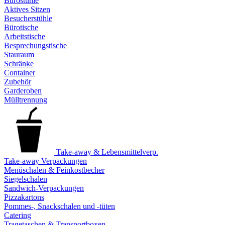
Bürostühle
Aktives Sitzen
Besucherstühle
Bürotische
Arbeitstische
Besprechungstische
Stauraum
Schränke
Container
Zubehör
Garderoben
Mülltrennung
Take-away & Lebensmittelverp.
Take-away Verpackungen
Menüschalen & Feinkostbecher
Siegelschalen
Sandwich-Verpackungen
Pizzakartons
Pommes-, Snackschalen und -tüten
Catering
Tragetaschen & Transportboxen