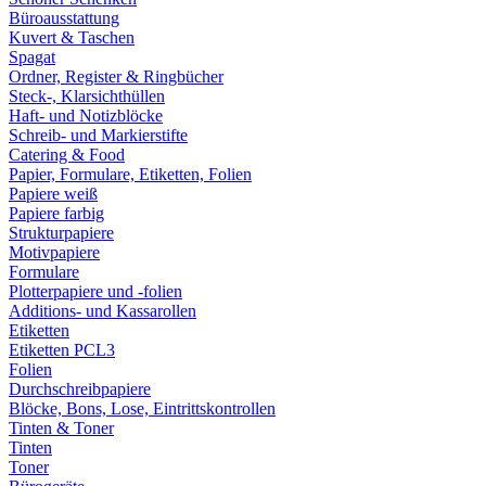
Büroausstattung
Kuvert & Taschen
Spagat
Ordner, Register & Ringbücher
Steck-, Klarsichthüllen
Haft- und Notizblöcke
Schreib- und Markierstifte
Catering & Food
Papier, Formulare, Etiketten, Folien
Papiere weiß
Papiere farbig
Strukturpapiere
Motivpapiere
Formulare
Plotterpapiere und -folien
Additions- und Kassarollen
Etiketten
Etiketten PCL3
Folien
Durchschreibpapiere
Blöcke, Bons, Lose, Eintrittskontrollen
Tinten & Toner
Tinten
Toner