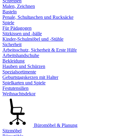
Schreiben
Malen, Zeichnen
Basteln
Penale, Schultaschen und Rucksäcke
Spiele
Für Pädagogen
Sitzkissen und -bälle
Kinder-Schulmöbel und -Stühle
Sicherheit
Arbeitsschutz, Sicherheit & Erste Hilfe
Arbeitshandschuhe
Bekleidung
Hauben und Schürzen
Spezialsortimente
Geburtstagskerzen mit Halter
Spielkarten und Spiele
Festutensilien
Weihnachtsdekor
Büromöbel & Planung
Sitzmöbel