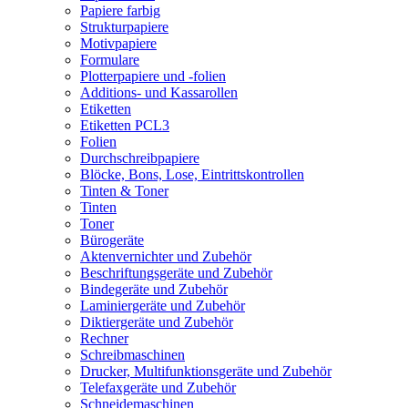
Papiere farbig
Strukturpapiere
Motivpapiere
Formulare
Plotterpapiere und -folien
Additions- und Kassarollen
Etiketten
Etiketten PCL3
Folien
Durchschreibpapiere
Blöcke, Bons, Lose, Eintrittskontrollen
Tinten & Toner
Tinten
Toner
Bürogeräte
Aktenvernichter und Zubehör
Beschriftungsgeräte und Zubehör
Bindegeräte und Zubehör
Laminiergeräte und Zubehör
Diktiergeräte und Zubehör
Rechner
Schreibmaschinen
Drucker, Multifunktionsgeräte und Zubehör
Telefaxgeräte und Zubehör
Schneidemaschinen