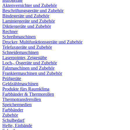
Bürogeräte
Aktenvernichter und Zubehör
Beschriftungsgeräte und Zubehör
Bindegeräte und Zubehör
Laminiergeräte und Zubehör
Diktiergeräte und Zubehör
Rechner
Schreibmaschinen
Drucker, Multifunktionsgeräte und Zubehör
Telefaxgeräte und Zubehör
Schneidemaschinen
Laserpointer, Zeigestäbe
Loch-, Ösgeräte und Zubehör
Falzmaschinen und Zubehör
Frankiermaschinen und Zubehör
Prüfgeräte
Geldzählmaschinen
Produkte fürs Raumklima
Farbbänder & Thermorollen
Thermotransferrollen
Speichermedien
Farbbänder
Zubehör
Schulbedarf
Hefte, Einbände