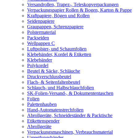
Versandrollen, Trapez-, Teleskopverpackungen
Verpackungspapier Rollen & Bogen, Karton & Pappe
Kraftpapiere, Bögen und Rollen
Seidenpapiere
Graupappen, Schrenzpapiere
Polstermaterial
Packseiden
Wellpappen C
Luftpolster- und Schaumfolien
Klebebänder, Kordel & Etiketten
Klebebänder
Polykordel
Beutel & Säcke, Schläuche
Druckverschlussbeutel
Flach- & Seitenfaltenbeutel
Schlauch- und Halbschlauchfolien
SK-Folien-Versand-, & Dokumententaschen
Folien
Palettenhauben
Hand-Automatenstrechfolien
Abrollgeräte, Schneideständer & Packtische
Etikettenspender
Abrollgeräte
Verpackungsmaschinen, Verbrauchsmaterial
Umreifungsbänder