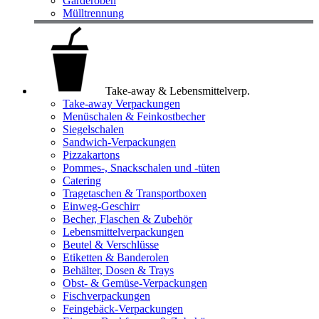
Garderoben
Mülltrennung
Take-away & Lebensmittelverp.
Take-away Verpackungen
Menüschalen & Feinkostbecher
Siegelschalen
Sandwich-Verpackungen
Pizzakartons
Pommes-, Snackschalen und -tüten
Catering
Tragetaschen & Transportboxen
Einweg-Geschirr
Becher, Flaschen & Zubehör
Lebensmittelverpackungen
Beutel & Verschlüsse
Etiketten & Banderolen
Behälter, Dosen & Trays
Obst- & Gemüse-Verpackungen
Fischverpackungen
Feingebäck-Verpackungen