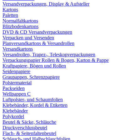
Versandverpackungen, Display & Aufsteller
Kartons
Paletten
Normalfaltkartons
Blitzbodenkartons
DVD & CD Versandverpackungen
Verpacken und Versenden
Planversandkartons & Versandrollen
Versandkartons
Versandrollen, Trapez-, Teleskopverpackungen
Verpackungspapier Rollen & Bogen, Karton & Pappe
Kraftpapiere, Bögen und Rollen
Seidenpapiere
Graupappen, Schrenzpapiere
Polstermaterial
Packseiden
Wellpappen C
Luftpolster- und Schaumfolien
Klebebänder, Kordel & Etiketten
Klebebänder
Polykordel
Beutel & Säcke, Schläuche
Druckverschlussbeutel
Flach- & Seitenfaltenbeutel
Schlauch- und Halbschlauchfolien