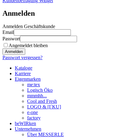
Kundenbefragung Widget
Anmelden
Anmelden Geschäftskunde
Email
Passwort
Angemeldet bleiben
Anmelden
Passwort vergessen?
Kataloge
Karriere
Eigenmarken
me:tex
Logisch Öko
mmmhh...
Cool and Fresh
LOGO & [I´KU]
e-one
factory
beWIRken
Unternehmen
Über MESSERLE