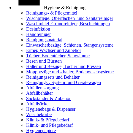
Hygiene & Reinigung
Reinigungs- & Pflegemittel
Wischpflege, Oberflächen- und Sanitärreiniger
Waschmittel, Grundreiniger, Beschichtungen
Desinfektion
Handreiniger
Reinigungsmaterial
Einwascherbezüge, Schienen, Stangensysteme
Eimer, Wachser und Zubehör
Tücher, Bodentücher, Schwämme
Besen und Bürsten
Halter und Bezüge, Tücher und Pressen
Moppbezüge und - halter, Bodenwischsysteme
Reinigungssets und Behälter
Reinigungs-, System- und Gerätewagen
Abfallentsorgung
Abfallbehälter
Sackständer & Zubehör
Abfallsäcke
Hygienebags & Dispenser
Wäschekörbe
Klinik- & Pflegebedarf
Klinik- und Pflegebedarf
Hygienepapiere