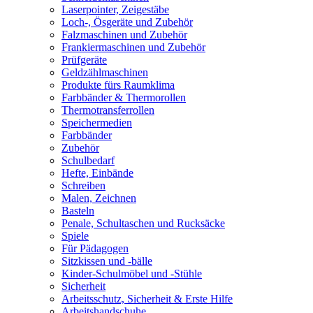
Laserpointer, Zeigestäbe
Loch-, Ösgeräte und Zubehör
Falzmaschinen und Zubehör
Frankiermaschinen und Zubehör
Prüfgeräte
Geldzählmaschinen
Produkte fürs Raumklima
Farbbänder & Thermorollen
Thermotransferrollen
Speichermedien
Farbbänder
Zubehör
Schulbedarf
Hefte, Einbände
Schreiben
Malen, Zeichnen
Basteln
Penale, Schultaschen und Rucksäcke
Spiele
Für Pädagogen
Sitzkissen und -bälle
Kinder-Schulmöbel und -Stühle
Sicherheit
Arbeitsschutz, Sicherheit & Erste Hilfe
Arbeitshandschuhe