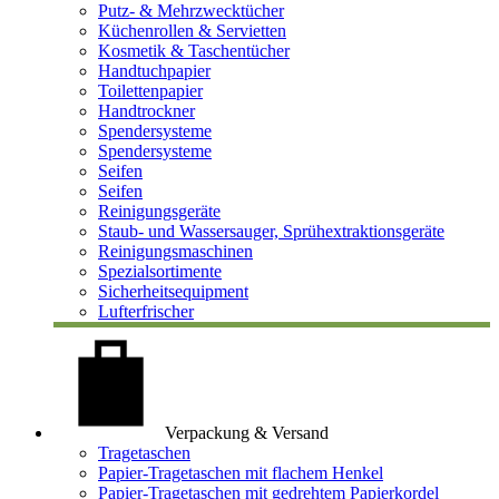
Putz- & Mehrzwecktücher
Küchenrollen & Servietten
Kosmetik & Taschentücher
Handtuchpapier
Toilettenpapier
Handtrockner
Spendersysteme
Spendersysteme
Seifen
Seifen
Reinigungsgeräte
Staub- und Wassersauger, Sprühextraktionsgeräte
Reinigungsmaschinen
Spezialsortimente
Sicherheitsequipment
Lufterfrischer
Verpackung & Versand
Tragetaschen
Papier-Tragetaschen mit flachem Henkel
Papier-Tragetaschen mit gedrehtem Papierkordel