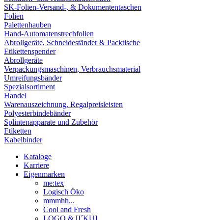
SK-Folien-Versand-, & Dokumententaschen
Folien
Palettenhauben
Hand-Automatenstrechfolien
Abrollgeräte, Schneideständer & Packtische
Etikettenspender
Abrollgeräte
Verpackungsmaschinen, Verbrauchsmaterial
Umreifungsbänder
Spezialsortiment
Handel
Warenauszeichnung, Regalpreisleisten
Polyesterbindebänder
Splintenapparate und Zubehör
Etiketten
Kabelbinder
Kataloge
Karriere
Eigenmarken
me:tex
Logisch Öko
mmmhh...
Cool and Fresh
LOGO & [I´KU]