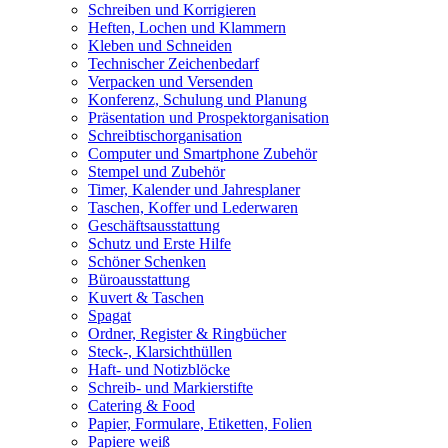
Schreiben und Korrigieren
Heften, Lochen und Klammern
Kleben und Schneiden
Technischer Zeichenbedarf
Verpacken und Versenden
Konferenz, Schulung und Planung
Präsentation und Prospektorganisation
Schreibtischorganisation
Computer und Smartphone Zubehör
Stempel und Zubehör
Timer, Kalender und Jahresplaner
Taschen, Koffer und Lederwaren
Geschäftsausstattung
Schutz und Erste Hilfe
Schöner Schenken
Büroausstattung
Kuvert & Taschen
Spagat
Ordner, Register & Ringbücher
Steck-, Klarsichthüllen
Haft- und Notizblöcke
Schreib- und Markierstifte
Catering & Food
Papier, Formulare, Etiketten, Folien
Papiere weiß