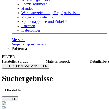
Spezialsortiment
Handel
Warenauszeichnung, Regalpreisleisten
Polyesterbindebänder
Splintenapparate und Zubehör
Etiketten
Kabelbinder
Messerle
Verpackung & Versand
Polstermaterial
FILTER
Hersteller
zurück
Material
zurück
Detailfarbe
ColomPac
Papier
dunkelg
13
ERGEBNISSE ANZEIGEN
Elco Papier
PE
grau
MESSERLE
Kunststoff
grün
Suchergebnisse
Moosmann & Co
hellblau
Ravensburg
kobaltbl
Papier Sprick
mehr anzeig
13 Produkte
mehr anzeigen
1
FILTER