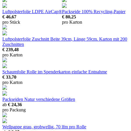
Luftpolsterfolie LDPE AirCap®
Packseide
100% Recycling-Papier
€ 46,67
€ 80,25
pro Stück
pro Karton
Luftpolsterfolie Zuschnitt
Beite 39cm, Länge 59cm. Karton mit 200
Zuschnitten
€ 239,48
pro Karton
Schaumfolie Rolle im Spenderkarton
einfache Entnahme
€ 33,70
pro Karton
Packseiden Natur
verschiedene Größen
ab
€ 24,36
pro Packung
Wellpappe
grau, grobwellig, 70 lfm pro Rolle