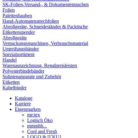
SK-Folien-Versand-, & Dokumententaschen
Folien
Palettenhauben
Hand-Automatenstrechfolien
Abrollgeräte, Schneideständer & Packtische
Etikettenspender
Abrollgeräte
Verpackungsmaschinen, Verbrauchsmaterial
Umreifungsbänder
Spezialsortiment
Handel
Warenauszeichnung, Regalpreisleisten
Polyesterbindebänder
Splintenapparate und Zubehör
Etiketten
Kabelbinder
Kataloge
Karriere
Eigenmarken
me:tex
Logisch Öko
mmmhh...
Cool and Fresh
LOGO & [I´KU]