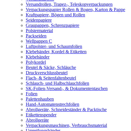
Versandrollen, Trapez-, Teleskopverpackungen
Verpackungspapier Rollen & Bogen, Karton & Pappe
Kraftpapiere, Bögen und Rollen
Seidenpapiere
Graupappen, Schrenzpapiere
Polstermaterial
Packseiden
Wellpappen C
Luftpolster- und Schaumfolien
Klebebänder, Kordel & Etiketten
Klebebänder
Polykordel
Beutel & Säcke, Schläuche
Druckverschlussbeutel
Flach- & Seitenfaltenbeutel
Schlauch- und Halbschlauchfolien
SK-Folien-Versand-, & Dokumententaschen
Folien
Palettenhauben
Hand-Automatenstrechfolien
Abrollgeräte, Schneideständer & Packtische
Etikettenspender
Abrollgeräte
Verpackungsmaschinen, Verbrauchsmaterial
Umreifungsbänder