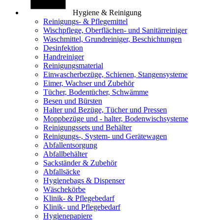
Hygiene & Reinigung
Reinigungs- & Pflegemittel
Wischpflege, Oberflächen- und Sanitärreiniger
Waschmittel, Grundreiniger, Beschichtungen
Desinfektion
Handreiniger
Reinigungsmaterial
Einwascherbezüge, Schienen, Stangensysteme
Eimer, Wachser und Zubehör
Tücher, Bodentücher, Schwämme
Besen und Bürsten
Halter und Bezüge, Tücher und Pressen
Moppbezüge und - halter, Bodenwischsysteme
Reinigungssets und Behälter
Reinigungs-, System- und Gerätewagen
Abfallentsorgung
Abfallbehälter
Sackständer & Zubehör
Abfallsäcke
Hygienebags & Dispenser
Wäschekörbe
Klinik- & Pflegebedarf
Klinik- und Pflegebedarf
Hygienepapiere