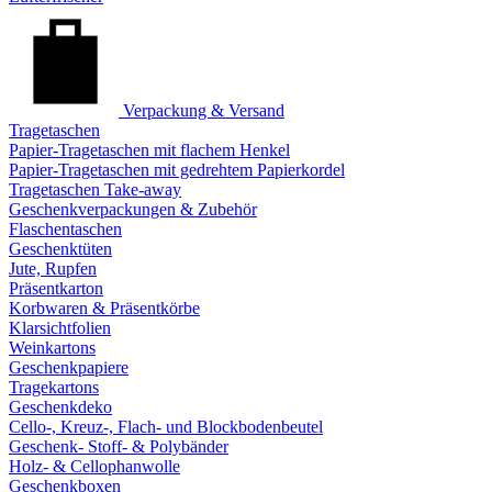
Verpackung & Versand
Tragetaschen
Papier-Tragetaschen mit flachem Henkel
Papier-Tragetaschen mit gedrehtem Papierkordel
Tragetaschen Take-away
Geschenkverpackungen & Zubehör
Flaschentaschen
Geschenktüten
Jute, Rupfen
Präsentkarton
Korbwaren & Präsentkörbe
Klarsichtfolien
Weinkartons
Geschenkpapiere
Tragekartons
Geschenkdeko
Cello-, Kreuz-, Flach- und Blockbodenbeutel
Geschenk- Stoff- & Polybänder
Holz- & Cellophanwolle
Geschenkboxen