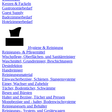
Kerzen & Fackeln
Gastronomiebedarf
Guest Supply
Badezimmerbedarf
Hotelzimmerbedarf
Hygiene & Reinigung
Reinigungs- & Pflegemittel
Wischpflege, Oberflächen- und Sanitärreiniger
Waschmittel, Grundreiniger, Beschichtungen
Desinfektion
Handreiniger
Reinigungsmaterial
Einwascherbezüge, Schienen, Stangensysteme
Eimer, Wachser und Zubehör
Tücher, Bodentücher, Schwämme
Besen und Bürsten
Halter und Bezüge, Tücher und Pressen
Moppbezüge und - halter, Bodenwischsysteme
Reinigungssets und Behälter
Reinigungs-, System- und Gerätewagen