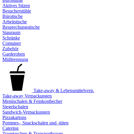
Bürostühle
Aktives Sitzen
Besucherstühle
Bürotische
Arbeitstische
Besprechungstische
Stauraum
Schränke
Container
Zubehör
Garderoben
Mülltrennung
Take-away & Lebensmittelverp.
Take-away Verpackungen
Menüschalen & Feinkostbecher
Siegelschalen
Sandwich-Verpackungen
Pizzakartons
Pommes-, Snackschalen und -tüten
Catering
Tragetaschen & Transportboxen