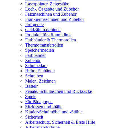
Laserpointer, Zeigestäbe
Loch-, Ösgeräte und Zubehör
Falzmaschinen und Zubehör
Frankiermaschinen und Zubehör
Prüfgeräte
Geldzählmaschinen
Produkte fürs Raumklima
Farbbänder & Thermorollen
Thermotransferrollen
Speichermedien
Farbbänder
Zubehör
Schulbedarf
Hefte, Einbände
Schreiben
Malen, Zeichnen
Basteln
Penale, Schultaschen und Rucksäcke
Spiele
Für Pädagogen
Sitzkissen und -bälle
Kinder-Schulmöbel und -Stühle
Sicherheit
Arbeitsschutz, Sicherheit & Erste Hilfe
Arbeitshandschuhe