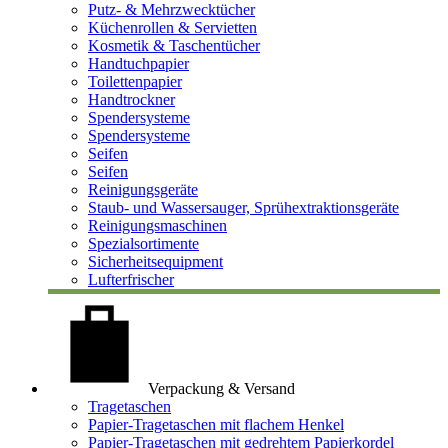
Putz- & Mehrzwecktücher
Küchenrollen & Servietten
Kosmetik & Taschentücher
Handtuchpapier
Toilettenpapier
Handtrockner
Spendersysteme
Spendersysteme
Seifen
Seifen
Reinigungsgeräte
Staub- und Wassersauger, Sprühextraktionsgeräte
Reinigungsmaschinen
Spezialsortimente
Sicherheitsequipment
Lufterfrischer
Verpackung & Versand
Tragetaschen
Papier-Tragetaschen mit flachem Henkel
Papier-Tragetaschen mit gedrehtem Papierkordel