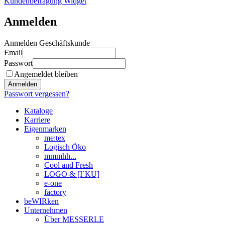
Kundenbefragung Widget
Anmelden
Anmelden Geschäftskunde
Email
Passwort
Angemeldet bleiben
Anmelden
Passwort vergessen?
Kataloge
Karriere
Eigenmarken
me:tex
Logisch Öko
mmmhh...
Cool and Fresh
LOGO & [I´KU]
e-one
factory
beWIRken
Unternehmen
Über MESSERLE