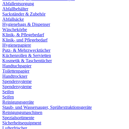
Abfallentsorgung
Abfallbehälter
Sackständer & Zubehör
Abfallsäcke
Hygienebags & Dispenser
Wäschekörbe
Klinik- & Pflegebedarf
Klinik- und Pflegebedarf
Hygienepapiere
Putz- & Mehrzwecktücher
Küchenrollen & Servietten
Kosmetik & Taschentücher
Handtuchpapier
Toilettenpapier
Handtrockner
Spendersysteme
Spendersysteme
Seifen
Seifen
Reinigungsgeräte
Staub- und Wassersauger, Sprühextraktionsgeräte
Reinigungsmaschinen
Spezialsortimente
Sicherheitsequipment
Lufterfrischer