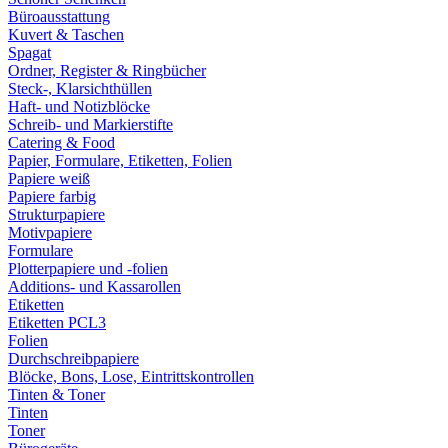
Büroausstattung
Kuvert & Taschen
Spagat
Ordner, Register & Ringbücher
Steck-, Klarsichthüllen
Haft- und Notizblöcke
Schreib- und Markierstifte
Catering & Food
Papier, Formulare, Etiketten, Folien
Papiere weiß
Papiere farbig
Strukturpapiere
Motivpapiere
Formulare
Plotterpapiere und -folien
Additions- und Kassarollen
Etiketten
Etiketten PCL3
Folien
Durchschreibpapiere
Blöcke, Bons, Lose, Eintrittskontrollen
Tinten & Toner
Tinten
Toner