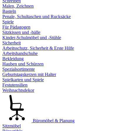
Schreiben
Malen, Zeichnen
Basteln
Penale, Schultaschen und Rucksäcke
Spiele
Für Pädagogen
Sitzkissen und -bälle
Kinder-Schulmöbel und -Stühle
Sicherheit
Arbeitsschutz, Sicherheit & Erste Hilfe
Arbeitshandschuhe
Bekleidung
Hauben und Schürzen
Spezialsortimente
Geburtstagskerzen mit Halter
Spielkarten und Spiele
Festutensilien
Weihnachtsdekor
Büromöbel & Planung
Sitzmöbel