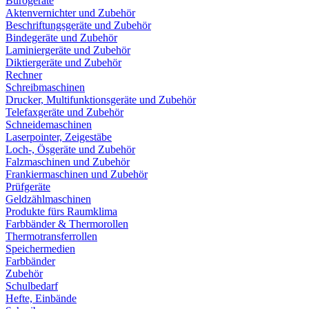
Bürogeräte
Aktenvernichter und Zubehör
Beschriftungsgeräte und Zubehör
Bindegeräte und Zubehör
Laminiergeräte und Zubehör
Diktiergeräte und Zubehör
Rechner
Schreibmaschinen
Drucker, Multifunktionsgeräte und Zubehör
Telefaxgeräte und Zubehör
Schneidemaschinen
Laserpointer, Zeigestäbe
Loch-, Ösgeräte und Zubehör
Falzmaschinen und Zubehör
Frankiermaschinen und Zubehör
Prüfgeräte
Geldzählmaschinen
Produkte fürs Raumklima
Farbbänder & Thermorollen
Thermotransferrollen
Speichermedien
Farbbänder
Zubehör
Schulbedarf
Hefte, Einbände