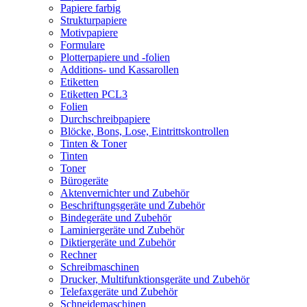
Papiere farbig
Strukturpapiere
Motivpapiere
Formulare
Plotterpapiere und -folien
Additions- und Kassarollen
Etiketten
Etiketten PCL3
Folien
Durchschreibpapiere
Blöcke, Bons, Lose, Eintrittskontrollen
Tinten & Toner
Tinten
Toner
Bürogeräte
Aktenvernichter und Zubehör
Beschriftungsgeräte und Zubehör
Bindegeräte und Zubehör
Laminiergeräte und Zubehör
Diktiergeräte und Zubehör
Rechner
Schreibmaschinen
Drucker, Multifunktionsgeräte und Zubehör
Telefaxgeräte und Zubehör
Schneidemaschinen