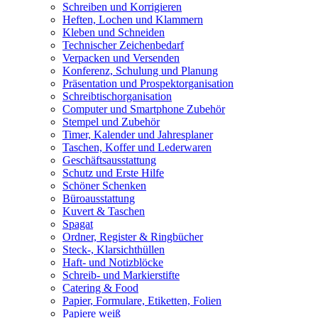
Schreiben und Korrigieren
Heften, Lochen und Klammern
Kleben und Schneiden
Technischer Zeichenbedarf
Verpacken und Versenden
Konferenz, Schulung und Planung
Präsentation und Prospektorganisation
Schreibtischorganisation
Computer und Smartphone Zubehör
Stempel und Zubehör
Timer, Kalender und Jahresplaner
Taschen, Koffer und Lederwaren
Geschäftsausstattung
Schutz und Erste Hilfe
Schöner Schenken
Büroausstattung
Kuvert & Taschen
Spagat
Ordner, Register & Ringbücher
Steck-, Klarsichthüllen
Haft- und Notizblöcke
Schreib- und Markierstifte
Catering & Food
Papier, Formulare, Etiketten, Folien
Papiere weiß