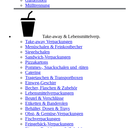
Garderoben
Mülltrennung
Take-away & Lebensmittelverp.
Take-away Verpackungen
Menüschalen & Feinkostbecher
Siegelschalen
Sandwich-Verpackungen
Pizzakartons
Pommes-, Snackschalen und -tüten
Catering
Tragetaschen & Transportboxen
Einweg-Geschirr
Becher, Flaschen & Zubehör
Lebensmittelverpackungen
Beutel & Verschlüsse
Etiketten & Banderolen
Behälter, Dosen & Trays
Obst- & Gemüse-Verpackungen
Fischverpackungen
Feingebäck-Verpackungen