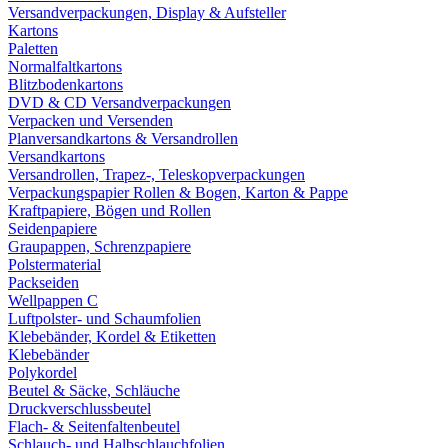
Versandverpackungen, Display & Aufsteller
Kartons
Paletten
Normalfaltkartons
Blitzbodenkartons
DVD & CD Versandverpackungen
Verpacken und Versenden
Planversandkartons & Versandrollen
Versandkartons
Versandrollen, Trapez-, Teleskopverpackungen
Verpackungspapier Rollen & Bogen, Karton & Pappe
Kraftpapiere, Bögen und Rollen
Seidenpapiere
Graupappen, Schrenzpapiere
Polstermaterial
Packseiden
Wellpappen C
Luftpolster- und Schaumfolien
Klebebänder, Kordel & Etiketten
Klebebänder
Polykordel
Beutel & Säcke, Schläuche
Druckverschlussbeutel
Flach- & Seitenfaltenbeutel
Schlauch- und Halbschlauchfolien