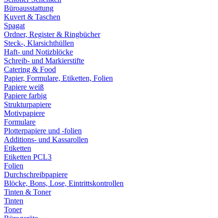
Büroausstattung
Kuvert & Taschen
Spagat
Ordner, Register & Ringbücher
Steck-, Klarsichthüllen
Haft- und Notizblöcke
Schreib- und Markierstifte
Catering & Food
Papier, Formulare, Etiketten, Folien
Papiere weiß
Papiere farbig
Strukturpapiere
Motivpapiere
Formulare
Plotterpapiere und -folien
Additions- und Kassarollen
Etiketten
Etiketten PCL3
Folien
Durchschreibpapiere
Blöcke, Bons, Lose, Eintrittskontrollen
Tinten & Toner
Tinten
Toner