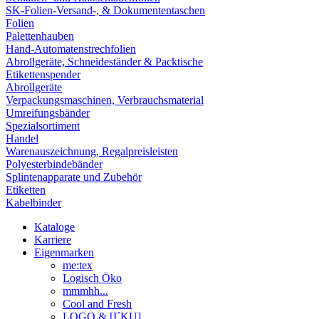
SK-Folien-Versand-, & Dokumententaschen
Folien
Palettenhauben
Hand-Automatenstrechfolien
Abrollgeräte, Schneideständer & Packtische
Etikettenspender
Abrollgeräte
Verpackungsmaschinen, Verbrauchsmaterial
Umreifungsbänder
Spezialsortiment
Handel
Warenauszeichnung, Regalpreisleisten
Polyesterbindebänder
Splintenapparate und Zubehör
Etiketten
Kabelbinder
Kataloge
Karriere
Eigenmarken
me:tex
Logisch Öko
mmmhh...
Cool and Fresh
LOGO & [I´KU]