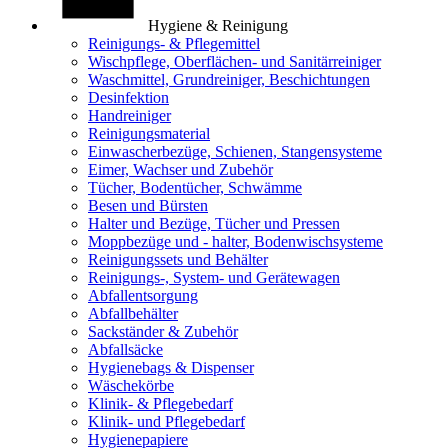
Hygiene & Reinigung
Reinigungs- & Pflegemittel
Wischpflege, Oberflächen- und Sanitärreiniger
Waschmittel, Grundreiniger, Beschichtungen
Desinfektion
Handreiniger
Reinigungsmaterial
Einwascherbezüge, Schienen, Stangensysteme
Eimer, Wachser und Zubehör
Tücher, Bodentücher, Schwämme
Besen und Bürsten
Halter und Bezüge, Tücher und Pressen
Moppbezüge und - halter, Bodenwischsysteme
Reinigungssets und Behälter
Reinigungs-, System- und Gerätewagen
Abfallentsorgung
Abfallbehälter
Sackständer & Zubehör
Abfallsäcke
Hygienebags & Dispenser
Wäschekörbe
Klinik- & Pflegebedarf
Klinik- und Pflegebedarf
Hygienepapiere