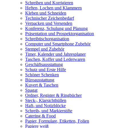
Schreiben und Korrigieren
Heften, Lochen und Klammern
Kleben und Schneiden
Technischer Zeichenbedarf
Verpacken und Versenden
Konferenz, Schulung und Planung
Präsentation und Prospektorganisation
Schreibtischorganisation
Computer und Smartphone Zubehör
Stempel und Zubehör
Timer, Kalender und Jahresplaner
Taschen, Koffer und Lederwaren
Geschäftsausstattung
Schutz und Erste Hilfe
Schöner Schenken
Büroausstattung
Kuvert & Taschen
Spagat
Ordner, Register & Ringbücher
Steck-, Klarsichthüllen
Haft- und Notizblöcke
Schreib- und Markierstifte
Catering & Food
Papier, Formulare, Etiketten, Folien
Papiere weiß