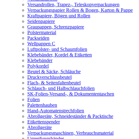
Versandrollen, Trapez-, Teleskopverpackungen
Verpackungspapier Rollen & Bogen, Karton & Pappe
Kraftpapiere, Bögen und Rollen
Seidenpapiere
Graupappen, Schrenzpapiere
Polstermaterial
Packseiden
Wellpappen C
Luftpolster- und Schaumfolien
Klebebänder, Kordel & Etiketten
Klebebänder
Polykordel
Beutel & Säcke, Schläuche
Druckverschlussbeutel
Flach- & Seitenfaltenbeutel
Schlauch- und Halbschlauchfolien
SK-Folien-Versand-, & Dokumententaschen
Folien
Palettenhauben
Hand-Automatenstrechfolien
Abrollgeräte, Schneideständer & Packtische
Etikettenspender
Abrollgeräte
Verpackungsmaschinen, Verbrauchsmaterial
Umreifungsbänder