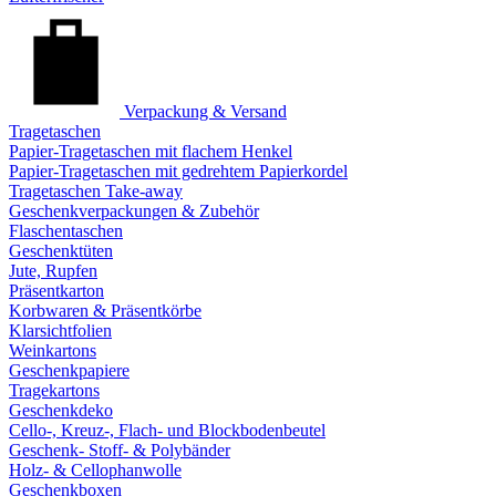
Verpackung & Versand
Tragetaschen
Papier-Tragetaschen mit flachem Henkel
Papier-Tragetaschen mit gedrehtem Papierkordel
Tragetaschen Take-away
Geschenkverpackungen & Zubehör
Flaschentaschen
Geschenktüten
Jute, Rupfen
Präsentkarton
Korbwaren & Präsentkörbe
Klarsichtfolien
Weinkartons
Geschenkpapiere
Tragekartons
Geschenkdeko
Cello-, Kreuz-, Flach- und Blockbodenbeutel
Geschenk- Stoff- & Polybänder
Holz- & Cellophanwolle
Geschenkboxen