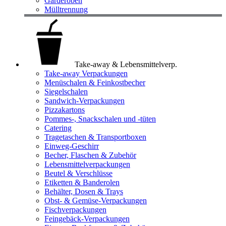
Garderoben
Mülltrennung
Take-away & Lebensmittelverp.
Take-away Verpackungen
Menüschalen & Feinkostbecher
Siegelschalen
Sandwich-Verpackungen
Pizzakartons
Pommes-, Snackschalen und -tüten
Catering
Tragetaschen & Transportboxen
Einweg-Geschirr
Becher, Flaschen & Zubehör
Lebensmittelverpackungen
Beutel & Verschlüsse
Etiketten & Banderolen
Behälter, Dosen & Trays
Obst- & Gemüse-Verpackungen
Fischverpackungen
Feingebäck-Verpackungen