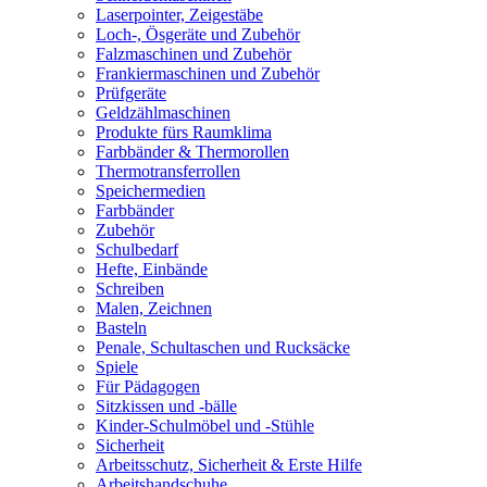
Laserpointer, Zeigestäbe
Loch-, Ösgeräte und Zubehör
Falzmaschinen und Zubehör
Frankiermaschinen und Zubehör
Prüfgeräte
Geldzählmaschinen
Produkte fürs Raumklima
Farbbänder & Thermorollen
Thermotransferrollen
Speichermedien
Farbbänder
Zubehör
Schulbedarf
Hefte, Einbände
Schreiben
Malen, Zeichnen
Basteln
Penale, Schultaschen und Rucksäcke
Spiele
Für Pädagogen
Sitzkissen und -bälle
Kinder-Schulmöbel und -Stühle
Sicherheit
Arbeitsschutz, Sicherheit & Erste Hilfe
Arbeitshandschuhe