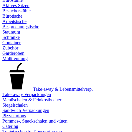
Bürostühle
Aktives Sitzen
Besucherstühle
Bürotische
Arbeitstische
Besprechungstische
Stauraum
Schränke
Container
Zubehör
Garderoben
Mülltrennung
Take-away & Lebensmittelverp.
Take-away Verpackungen
Menüschalen & Feinkostbecher
Siegelschalen
Sandwich-Verpackungen
Pizzakartons
Pommes-, Snackschalen und -tüten
Catering
Tragetaschen & Transportboxen