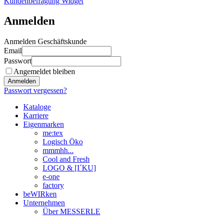
Kundenbefragung Widget
Anmelden
Anmelden Geschäftskunde
Email
Passwort
Angemeldet bleiben
Anmelden
Passwort vergessen?
Kataloge
Karriere
Eigenmarken
me:tex
Logisch Öko
mmmhh...
Cool and Fresh
LOGO & [I´KU]
e-one
factory
beWIRken
Unternehmen
Über MESSERLE