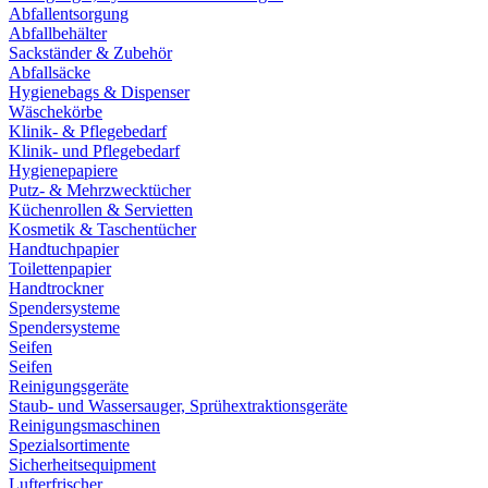
Abfallentsorgung
Abfallbehälter
Sackständer & Zubehör
Abfallsäcke
Hygienebags & Dispenser
Wäschekörbe
Klinik- & Pflegebedarf
Klinik- und Pflegebedarf
Hygienepapiere
Putz- & Mehrzwecktücher
Küchenrollen & Servietten
Kosmetik & Taschentücher
Handtuchpapier
Toilettenpapier
Handtrockner
Spendersysteme
Spendersysteme
Seifen
Seifen
Reinigungsgeräte
Staub- und Wassersauger, Sprühextraktionsgeräte
Reinigungsmaschinen
Spezialsortimente
Sicherheitsequipment
Lufterfrischer