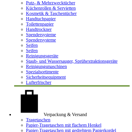
Putz- & Mehrzwecktücher
Küchenrollen & Servietten
Kosmetik & Taschentücher
Handtuchpapier
Toilettenpapier
Handtrockner
Spendersysteme
Spendersysteme
Seifen
Seifen
Reinigungsgeräte
Staub- und Wassersauger, Sprühextraktionsgeräte
Reinigungsmaschinen
Spezialsortimente
Sicherheitsequipment
Lufterfrischer
Verpackung & Versand
Tragetaschen
Papier-Tragetaschen mit flachem Henkel
Papier-Tragetaschen mit gedrehtem Papierkordel