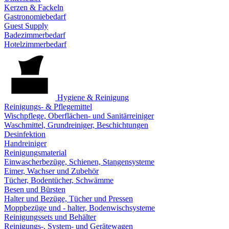
Kerzen & Fackeln
Gastronomiebedarf
Guest Supply
Badezimmerbedarf
Hotelzimmerbedarf
Hygiene & Reinigung
Reinigungs- & Pflegemittel
Wischpflege, Oberflächen- und Sanitärreiniger
Waschmittel, Grundreiniger, Beschichtungen
Desinfektion
Handreiniger
Reinigungsmaterial
Einwascherbezüge, Schienen, Stangensysteme
Eimer, Wachser und Zubehör
Tücher, Bodentücher, Schwämme
Besen und Bürsten
Halter und Bezüge, Tücher und Pressen
Moppbezüge und - halter, Bodenwischsysteme
Reinigungssets und Behälter
Reinigungs-, System- und Gerätewagen