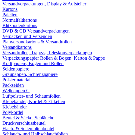
Versandverpackungen, Display & Aufsteller
Kartons
Paletten
Normalfaltkartons
Blitzbodenkartons
DVD & CD Versandverpackungen
Verpacken und Versenden
Planversandkartons & Versandrollen
Versandkartons
Versandrollen, Trapez-, Teleskopverpackungen
Verpackungspapier Rollen & Bogen, Karton & Pappe
Kraftpapiere, Bögen und Rollen
Seidenpapiere
Graupappen, Schrenzpapiere
Polstermaterial
Packseiden
Wellpappen C
Luftpolster- und Schaumfolien
Klebebänder, Kordel & Etiketten
Klebebänder
Polykordel
Beutel & Säcke, Schläuche
Druckverschlussbeutel
Flach- & Seitenfaltenbeutel
Schlauch- und Halbschlauchfolien