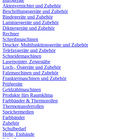
Bürogeräte
Aktenvernichter und Zubehör
Beschriftungsgeräte und Zubehör
Bindegeräte und Zubehör
Laminiergeräte und Zubehör
Diktiergeräte und Zubehör
Rechner
Schreibmaschinen
Drucker, Multifunktionsgeräte und Zubehör
Telefaxgeräte und Zubehör
Schneidemaschinen
Laserpointer, Zeigestäbe
Loch-, Ösgeräte und Zubehör
Falzmaschinen und Zubehör
Frankiermaschinen und Zubehör
Prüfgeräte
Geldzählmaschinen
Produkte fürs Raumklima
Farbbänder & Thermorollen
Thermotransferrollen
Speichermedien
Farbbänder
Zubehör
Schulbedarf
Hefte, Einbände