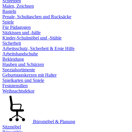
Schreiben
Malen, Zeichnen
Basteln
Penale, Schultaschen und Rucksäcke
Spiele
Für Pädagogen
Sitzkissen und -bälle
Kinder-Schulmöbel und -Stühle
Sicherheit
Arbeitsschutz, Sicherheit & Erste Hilfe
Arbeitshandschuhe
Bekleidung
Hauben und Schürzen
Spezialsortimente
Geburtstagskerzen mit Halter
Spielkarten und Spiele
Festutensilien
Weihnachtsdekor
Büromöbel & Planung
Sitzmöbel