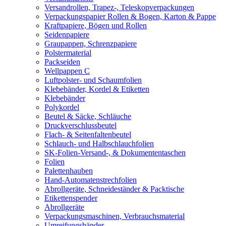
Versandrollen, Trapez-, Teleskopverpackungen
Verpackungspapier Rollen & Bogen, Karton & Pappe
Kraftpapiere, Bögen und Rollen
Seidenpapiere
Graupappen, Schrenzpapiere
Polstermaterial
Packseiden
Wellpappen C
Luftpolster- und Schaumfolien
Klebebänder, Kordel & Etiketten
Klebebänder
Polykordel
Beutel & Säcke, Schläuche
Druckverschlussbeutel
Flach- & Seitenfaltenbeutel
Schlauch- und Halbschlauchfolien
SK-Folien-Versand-, & Dokumententaschen
Folien
Palettenhauben
Hand-Automatenstrechfolien
Abrollgeräte, Schneideständer & Packtische
Etikettenspender
Abrollgeräte
Verpackungsmaschinen, Verbrauchsmaterial
Umreifungsbänder