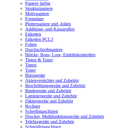
Papiere farbig
Strukturpapiere
Motivpapiere
Formulare
Plotterpapiere und -folien
Additions- und Kassarollen
Etiketten
Etiketten PCL3
Folien
Durchschreibpapiere
Blöcke, Bons, Lose, Eintrittskontrollen
Tinten & Toner
Tinten
Toner
Bürogeräte
Aktenvernichter und Zubehör
Beschriftungsgeräte und Zubehör
Bindegeräte und Zubehör
Laminiergeräte und Zubehör
Diktiergeräte und Zubehör
Rechner
Schreibmaschinen
Drucker, Multifunktionsgeräte und Zubehör
Telefaxgeräte und Zubehör
Schneidemaschinen