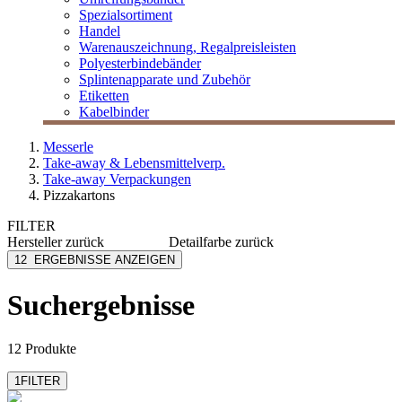
Spezialsortiment
Handel
Warenauszeichnung, Regalpreisleisten
Polyesterbindebänder
Splintenapparate und Zubehör
Etiketten
Kabelbinder
Messerle
Take-away & Lebensmittelverp.
Take-away Verpackungen
Pizzakartons
FILTER
Hersteller
zurück
Detailfarbe
zurück
Cuboxal
braun
12
ERGEBNISSE ANZEIGEN
Liner
weiß
LOGISCH ÖKO
weiß/braun
Suchergebnisse
12 Produkte
1
FILTER