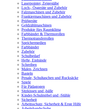
Laserpointer, Zeigestäbe
Loch-, Ösgeräte und Zubehör
Falzmaschinen und Zubehör
Frankiermaschinen und Zubehör
Prüfgeräte
Geldzählmaschinen
Produkte fürs Raumklima
Farbbänder & Thermorollen
Thermotransferrollen
Speichermedien
Farbbänder
Zubehör
Schulbedarf
Hefte, Einbände
Schreiben
Malen, Zeichnen
Basteln
Penale, Schultaschen und Rucksäcke
Spiele
Für Pädagogen
Sitzkissen und -bälle
Kinder-Schulmöbel und -Stühle
Sicherheit
Arbeitsschutz, Sicherheit & Erste Hilfe
Arbeitshandschuhe