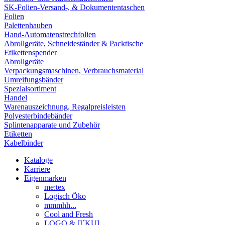
SK-Folien-Versand-, & Dokumententaschen
Folien
Palettenhauben
Hand-Automatenstrechfolien
Abrollgeräte, Schneideständer & Packtische
Etikettenspender
Abrollgeräte
Verpackungsmaschinen, Verbrauchsmaterial
Umreifungsbänder
Spezialsortiment
Handel
Warenauszeichnung, Regalpreisleisten
Polyesterbindebänder
Splintenapparate und Zubehör
Etiketten
Kabelbinder
Kataloge
Karriere
Eigenmarken
me:tex
Logisch Öko
mmmhh...
Cool and Fresh
LOGO & [I´KU]