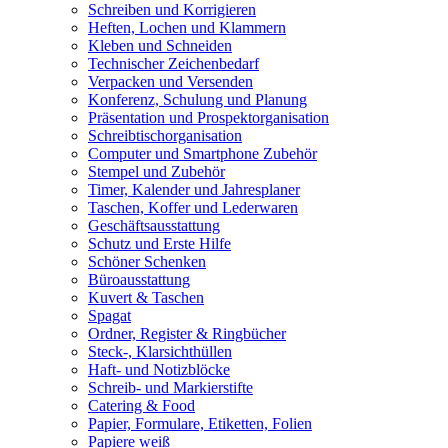
Schreiben und Korrigieren
Heften, Lochen und Klammern
Kleben und Schneiden
Technischer Zeichenbedarf
Verpacken und Versenden
Konferenz, Schulung und Planung
Präsentation und Prospektorganisation
Schreibtischorganisation
Computer und Smartphone Zubehör
Stempel und Zubehör
Timer, Kalender und Jahresplaner
Taschen, Koffer und Lederwaren
Geschäftsausstattung
Schutz und Erste Hilfe
Schöner Schenken
Büroausstattung
Kuvert & Taschen
Spagat
Ordner, Register & Ringbücher
Steck-, Klarsichthüllen
Haft- und Notizblöcke
Schreib- und Markierstifte
Catering & Food
Papier, Formulare, Etiketten, Folien
Papiere weiß