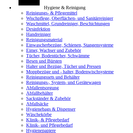
Hygiene & Reinigung
Reinigungs- & Pflegemittel
Wischpflege, Oberflächen- und Sanitärreiniger
Waschmittel, Grundreiniger, Beschichtungen
Desinfektion
Handreiniger
Reinigungsmaterial
Einwascherbezüge, Schienen, Stangensysteme
Eimer, Wachser und Zubehör
Tücher, Bodentücher, Schwämme
Besen und Bürsten
Halter und Bezüge, Tücher und Pressen
Moppbezüge und - halter, Bodenwischsysteme
Reinigungssets und Behälter
Reinigungs-, System- und Gerätewagen
Abfallentsorgung
Abfallbehälter
Sackständer & Zubehör
Abfallsäcke
Hygienebags & Dispenser
Wäschekörbe
Klinik- & Pflegebedarf
Klinik- und Pflegebedarf
Hygienepapiere