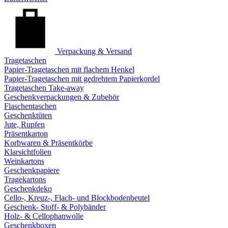
Verpackung & Versand
Tragetaschen
Papier-Tragetaschen mit flachem Henkel
Papier-Tragetaschen mit gedrehtem Papierkordel
Tragetaschen Take-away
Geschenkverpackungen & Zubehör
Flaschentaschen
Geschenktüten
Jute, Rupfen
Präsentkarton
Korbwaren & Präsentkörbe
Klarsichtfolien
Weinkartons
Geschenkpapiere
Tragekartons
Geschenkdeko
Cello-, Kreuz-, Flach- und Blockbodenbeutel
Geschenk- Stoff- & Polybänder
Holz- & Cellophanwolle
Geschenkboxen