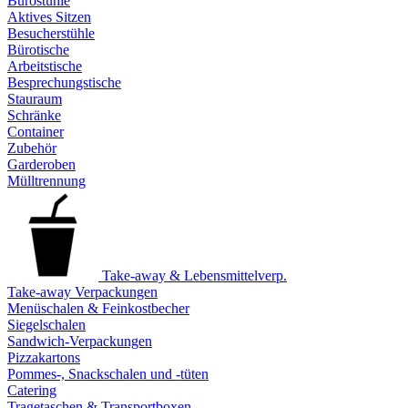
Bürostühle
Aktives Sitzen
Besucherstühle
Bürotische
Arbeitstische
Besprechungstische
Stauraum
Schränke
Container
Zubehör
Garderoben
Mülltrennung
Take-away & Lebensmittelverp.
Take-away Verpackungen
Menüschalen & Feinkostbecher
Siegelschalen
Sandwich-Verpackungen
Pizzakartons
Pommes-, Snackschalen und -tüten
Catering
Tragetaschen & Transportboxen