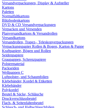
Versandverpackungen, Display & Aufsteller
Kartons
Paletten
Normalfaltkartons
Blitzbodenkartons
DVD & CD Versandverpackungen
Verpacken und Versenden
Planversandkartons & Versandrollen
Versandkartons
Versandrollen, Trapez-, Teleskopverpackungen
Verpackungspapier Rollen & Bogen, Karton & Pappe
Kraftpapiere, Bögen und Rollen
Seidenpapiere
Graupappen, Schrenzpapiere
Polstermaterial
Packseiden
Wellpappen C
Luftpolster- und Schaumfolien
Klebebänder, Kordel & Etiketten
Klebebänder
Polykordel
Beutel & Säcke, Schläuche
Druckverschlussbeutel
Flach- & Seitenfaltenbeutel
Schlauch- und Halbschlauchfolien