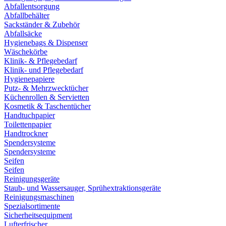
Abfallentsorgung
Abfallbehälter
Sackständer & Zubehör
Abfallsäcke
Hygienebags & Dispenser
Wäschekörbe
Klinik- & Pflegebedarf
Klinik- und Pflegebedarf
Hygienepapiere
Putz- & Mehrzwecktücher
Küchenrollen & Servietten
Kosmetik & Taschentücher
Handtuchpapier
Toilettenpapier
Handtrockner
Spendersysteme
Spendersysteme
Seifen
Seifen
Reinigungsgeräte
Staub- und Wassersauger, Sprühextraktionsgeräte
Reinigungsmaschinen
Spezialsortimente
Sicherheitsequipment
Lufterfrischer