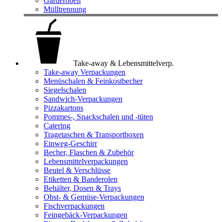
Garderoben
Mülltrennung
Take-away & Lebensmittelverp.
Take-away Verpackungen
Menüschalen & Feinkostbecher
Siegelschalen
Sandwich-Verpackungen
Pizzakartons
Pommes-, Snackschalen und -tüten
Catering
Tragetaschen & Transportboxen
Einweg-Geschirr
Becher, Flaschen & Zubehör
Lebensmittelverpackungen
Beutel & Verschlüsse
Etiketten & Banderolen
Behälter, Dosen & Trays
Obst- & Gemüse-Verpackungen
Fischverpackungen
Feingebäck-Verpackungen