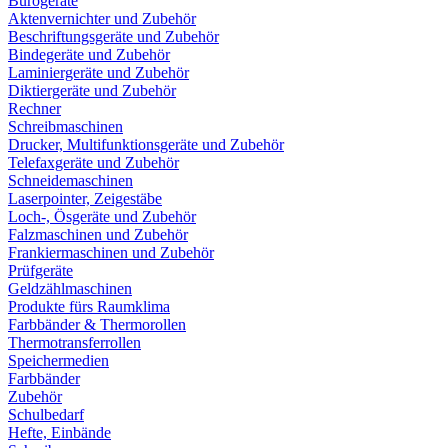
Bürogeräte
Aktenvernichter und Zubehör
Beschriftungsgeräte und Zubehör
Bindegeräte und Zubehör
Laminiergeräte und Zubehör
Diktiergeräte und Zubehör
Rechner
Schreibmaschinen
Drucker, Multifunktionsgeräte und Zubehör
Telefaxgeräte und Zubehör
Schneidemaschinen
Laserpointer, Zeigestäbe
Loch-, Ösgeräte und Zubehör
Falzmaschinen und Zubehör
Frankiermaschinen und Zubehör
Prüfgeräte
Geldzählmaschinen
Produkte fürs Raumklima
Farbbänder & Thermorollen
Thermotransferrollen
Speichermedien
Farbbänder
Zubehör
Schulbedarf
Hefte, Einbände