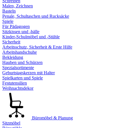
Schreiben
Malen, Zeichnen
Basteln
Penale, Schultaschen und Rucksäcke
Spiele
Für Pädagogen
Sitzkissen und -bälle
Kinder-Schulmöbel und -Stühle
Sicherheit
Arbeitsschutz, Sicherheit & Erste Hilfe
Arbeitshandschuhe
Bekleidung
Hauben und Schürzen
Spezialsortimente
Geburtstagskerzen mit Halter
Spielkarten und Spiele
Festutensilien
Weihnachtsdekor
Büromöbel & Planung
Sitzmöbel