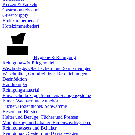
Kerzen & Fackeln
Gastronomiebedarf
Guest Supply
Badezimmerbedarf
Hotelzimmerbedarf
Hygiene & Reinigung
Reinigungs- & Pflegemittel
Wischpflege, Oberflächen- und Sanitärreiniger
Waschmittel, Grundreiniger, Beschichtungen
Desinfektion
Handreiniger
Reinigungsmaterial
Einwascherbezüge, Schienen, Stangensysteme
Eimer, Wachser und Zubehör
Tücher, Bodentücher, Schwämme
Besen und Bürsten
Halter und Bezüge, Tücher und Pressen
Moppbezüge und - halter, Bodenwischsysteme
Reinigungssets und Behälter
Reinigungs-, System- und Gerätewagen