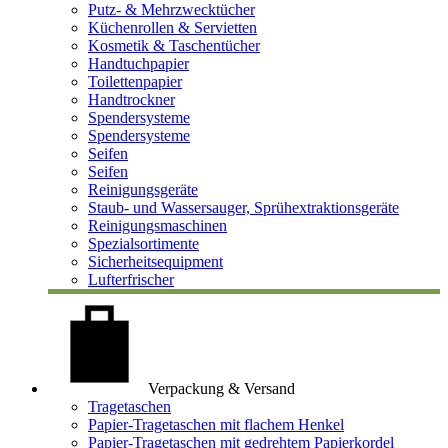
Putz- & Mehrzwecktücher
Küchenrollen & Servietten
Kosmetik & Taschentücher
Handtuchpapier
Toilettenpapier
Handtrockner
Spendersysteme
Spendersysteme
Seifen
Seifen
Reinigungsgeräte
Staub- und Wassersauger, Sprühextraktionsgeräte
Reinigungsmaschinen
Spezialsortimente
Sicherheitsequipment
Lufterfrischer
Verpackung & Versand
Tragetaschen
Papier-Tragetaschen mit flachem Henkel
Papier-Tragetaschen mit gedrehtem Papierkordel