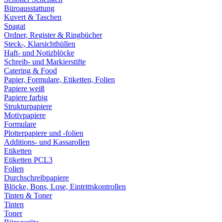
Büroausstattung
Kuvert & Taschen
Spagat
Ordner, Register & Ringbücher
Steck-, Klarsichthüllen
Haft- und Notizblöcke
Schreib- und Markierstifte
Catering & Food
Papier, Formulare, Etiketten, Folien
Papiere weiß
Papiere farbig
Strukturpapiere
Motivpapiere
Formulare
Plotterpapiere und -folien
Additions- und Kassarollen
Etiketten
Etiketten PCL3
Folien
Durchschreibpapiere
Blöcke, Bons, Lose, Eintrittskontrollen
Tinten & Toner
Tinten
Toner