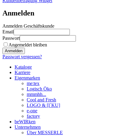
Kundenbefragung Widget
Anmelden
Anmelden Geschäftskunde
Email
Passwort
Angemeldet bleiben
Anmelden
Passwort vergessen?
Kataloge
Karriere
Eigenmarken
me:tex
Logisch Öko
mmmhh...
Cool and Fresh
LOGO & [I´KU]
e-one
factory
beWIRken
Unternehmen
Über MESSERLE