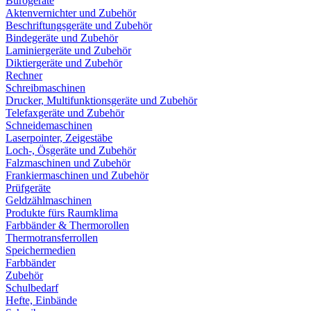
Bürogeräte
Aktenvernichter und Zubehör
Beschriftungsgeräte und Zubehör
Bindegeräte und Zubehör
Laminiergeräte und Zubehör
Diktiergeräte und Zubehör
Rechner
Schreibmaschinen
Drucker, Multifunktionsgeräte und Zubehör
Telefaxgeräte und Zubehör
Schneidemaschinen
Laserpointer, Zeigestäbe
Loch-, Ösgeräte und Zubehör
Falzmaschinen und Zubehör
Frankiermaschinen und Zubehör
Prüfgeräte
Geldzählmaschinen
Produkte fürs Raumklima
Farbbänder & Thermorollen
Thermotransferrollen
Speichermedien
Farbbänder
Zubehör
Schulbedarf
Hefte, Einbände