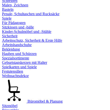
Schreiben
Malen, Zeichnen
Basteln
Penale, Schultaschen und Rucksäcke
Spiele
Für Pädagogen
Sitzkissen und -bälle
Kinder-Schulmöbel und -Stühle
Sicherheit
Arbeitsschutz, Sicherheit & Erste Hilfe
Arbeitshandschuhe
Bekleidung
Hauben und Schürzen
Spezialsortimente
Geburtstagskerzen mit Halter
Spielkarten und Spiele
Festutensilien
Weihnachtsdekor
Büromöbel & Planung
Sitzmöbel