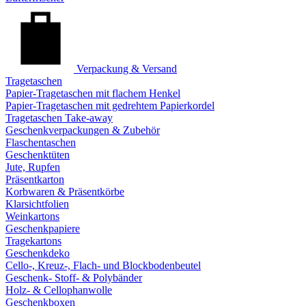
Verpackung & Versand
Tragetaschen
Papier-Tragetaschen mit flachem Henkel
Papier-Tragetaschen mit gedrehtem Papierkordel
Tragetaschen Take-away
Geschenkverpackungen & Zubehör
Flaschentaschen
Geschenktüten
Jute, Rupfen
Präsentkarton
Korbwaren & Präsentkörbe
Klarsichtfolien
Weinkartons
Geschenkpapiere
Tragekartons
Geschenkdeko
Cello-, Kreuz-, Flach- und Blockbodenbeutel
Geschenk- Stoff- & Polybänder
Holz- & Cellophanwolle
Geschenkboxen