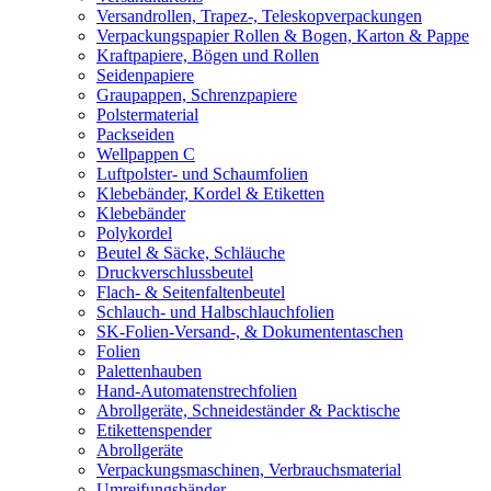
Versandrollen, Trapez-, Teleskopverpackungen
Verpackungspapier Rollen & Bogen, Karton & Pappe
Kraftpapiere, Bögen und Rollen
Seidenpapiere
Graupappen, Schrenzpapiere
Polstermaterial
Packseiden
Wellpappen C
Luftpolster- und Schaumfolien
Klebebänder, Kordel & Etiketten
Klebebänder
Polykordel
Beutel & Säcke, Schläuche
Druckverschlussbeutel
Flach- & Seitenfaltenbeutel
Schlauch- und Halbschlauchfolien
SK-Folien-Versand-, & Dokumententaschen
Folien
Palettenhauben
Hand-Automatenstrechfolien
Abrollgeräte, Schneideständer & Packtische
Etikettenspender
Abrollgeräte
Verpackungsmaschinen, Verbrauchsmaterial
Umreifungsbänder