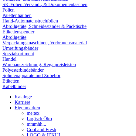
SK-Folien-Versand-, & Dokumententaschen
Folien
Palettenhauben
Hand-Automatenstrechfolien
Abrollgeräte, Schneideständer & Packtische
Etikettenspender
Abrollgeräte
Verpackungsmaschinen, Verbrauchsmaterial
Umreifungsbänder
Spezialsortiment
Handel
Warenauszeichnung, Regalpreisleisten
Polyesterbindebänder
Splintenapparate und Zubehör
Etiketten
Kabelbinder
Kataloge
Karriere
Eigenmarken
me:tex
Logisch Öko
mmmhh...
Cool and Fresh
LOGO & [I´KU]