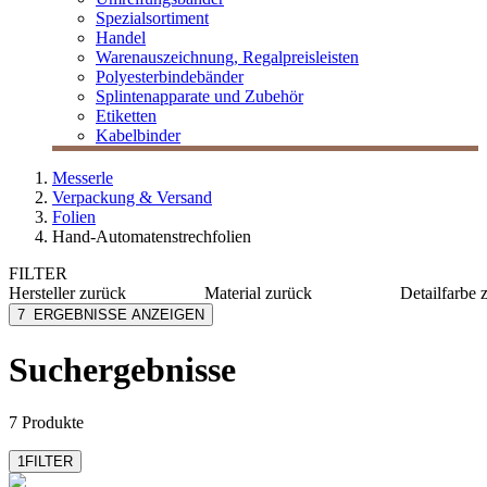
Spezialsortiment
Handel
Warenauszeichnung, Regalpreisleisten
Polyesterbindebänder
Splintenapparate und Zubehör
Etiketten
Kabelbinder
Messerle
Verpackung & Versand
Folien
Hand-Automatenstrechfolien
FILTER
Hersteller
zurück
Material
zurück
Detailfarbe
Factory
PE
chrom
7
ERGEBNISSE ANZEIGEN
MESSERLE
Aluminium
schwarz
LDPE
transpar
Suchergebnisse
weiß
7 Produkte
1
FILTER