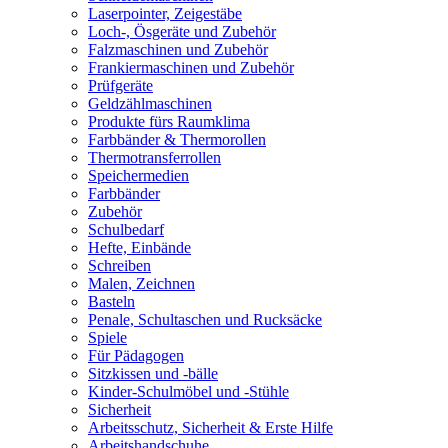
Laserpointer, Zeigestäbe
Loch-, Ösgeräte und Zubehör
Falzmaschinen und Zubehör
Frankiermaschinen und Zubehör
Prüfgeräte
Geldzählmaschinen
Produkte fürs Raumklima
Farbbänder & Thermorollen
Thermotransferrollen
Speichermedien
Farbbänder
Zubehör
Schulbedarf
Hefte, Einbände
Schreiben
Malen, Zeichnen
Basteln
Penale, Schultaschen und Rucksäcke
Spiele
Für Pädagogen
Sitzkissen und -bälle
Kinder-Schulmöbel und -Stühle
Sicherheit
Arbeitsschutz, Sicherheit & Erste Hilfe
Arbeitshandschuhe