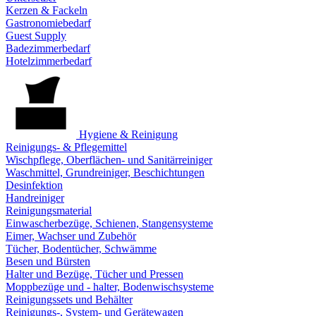
Kerzen & Fackeln
Gastronomiebedarf
Guest Supply
Badezimmerbedarf
Hotelzimmerbedarf
Hygiene & Reinigung
Reinigungs- & Pflegemittel
Wischpflege, Oberflächen- und Sanitärreiniger
Waschmittel, Grundreiniger, Beschichtungen
Desinfektion
Handreiniger
Reinigungsmaterial
Einwascherbezüge, Schienen, Stangensysteme
Eimer, Wachser und Zubehör
Tücher, Bodentücher, Schwämme
Besen und Bürsten
Halter und Bezüge, Tücher und Pressen
Moppbezüge und - halter, Bodenwischsysteme
Reinigungssets und Behälter
Reinigungs-, System- und Gerätewagen