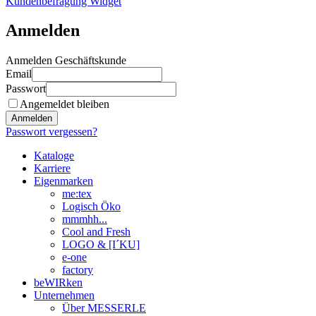
Kundenbefragung Widget
Anmelden
Anmelden Geschäftskunde
Email
Passwort
Angemeldet bleiben
Anmelden
Passwort vergessen?
Kataloge
Karriere
Eigenmarken
me:tex
Logisch Öko
mmmhh...
Cool and Fresh
LOGO & [I´KU]
e-one
factory
beWIRken
Unternehmen
Über MESSERLE