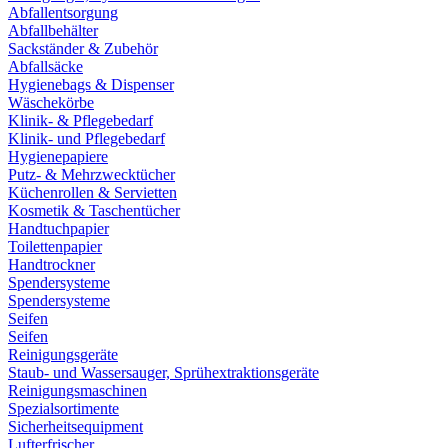
Abfallentsorgung
Abfallbehälter
Sackständer & Zubehör
Abfallsäcke
Hygienebags & Dispenser
Wäschekörbe
Klinik- & Pflegebedarf
Klinik- und Pflegebedarf
Hygienepapiere
Putz- & Mehrzwecktücher
Küchenrollen & Servietten
Kosmetik & Taschentücher
Handtuchpapier
Toilettenpapier
Handtrockner
Spendersysteme
Spendersysteme
Seifen
Seifen
Reinigungsgeräte
Staub- und Wassersauger, Sprühextraktionsgeräte
Reinigungsmaschinen
Spezialsortimente
Sicherheitsequipment
Lufterfrischer