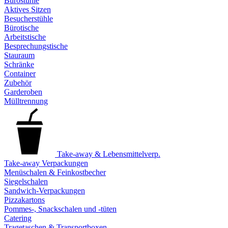
Bürostühle
Aktives Sitzen
Besucherstühle
Bürotische
Arbeitstische
Besprechungstische
Stauraum
Schränke
Container
Zubehör
Garderoben
Mülltrennung
Take-away & Lebensmittelverp.
Take-away Verpackungen
Menüschalen & Feinkostbecher
Siegelschalen
Sandwich-Verpackungen
Pizzakartons
Pommes-, Snackschalen und -tüten
Catering
Tragetaschen & Transportboxen