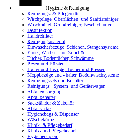
Hygiene & Reinigung
Reinigungs- & Pflegemittel
Wischpflege, Oberflächen- und Sanitärreiniger
Waschmittel, Grundreiniger, Beschichtungen
Desinfektion
Handreiniger
Reinigungsmaterial
Einwascherbezüge, Schienen, Stangensysteme
Eimer, Wachser und Zubehör
Tücher, Bodentücher, Schwämme
Besen und Bürsten
Halter und Bezüge, Tücher und Pressen
Moppbezüge und - halter, Bodenwischsysteme
Reinigungssets und Behälter
Reinigungs-, System- und Gerätewagen
Abfallentsorgung
Abfallbehälter
Sackständer & Zubehör
Abfallsäcke
Hygienebags & Dispenser
Wäschekörbe
Klinik- & Pflegebedarf
Klinik- und Pflegebedarf
Hygienepapiere