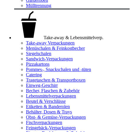
Garderoben
Mülltrennung
Take-away & Lebensmittelverp.
Take-away Verpackungen
Menüschalen & Feinkostbecher
Siegelschalen
Sandwich-Verpackungen
Pizzakartons
Pommes-, Snackschalen und -tüten
Catering
Tragetaschen & Transportboxen
Einweg-Geschirr
Becher, Flaschen & Zubehör
Lebensmittelverpackungen
Beutel & Verschlüsse
Etiketten & Banderolen
Behälter, Dosen & Trays
Obst- & Gemüse-Verpackungen
Fischverpackungen
Feingebäck-Verpackungen