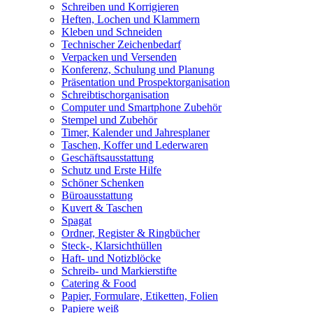
Schreiben und Korrigieren
Heften, Lochen und Klammern
Kleben und Schneiden
Technischer Zeichenbedarf
Verpacken und Versenden
Konferenz, Schulung und Planung
Präsentation und Prospektorganisation
Schreibtischorganisation
Computer und Smartphone Zubehör
Stempel und Zubehör
Timer, Kalender und Jahresplaner
Taschen, Koffer und Lederwaren
Geschäftsausstattung
Schutz und Erste Hilfe
Schöner Schenken
Büroausstattung
Kuvert & Taschen
Spagat
Ordner, Register & Ringbücher
Steck-, Klarsichthüllen
Haft- und Notizblöcke
Schreib- und Markierstifte
Catering & Food
Papier, Formulare, Etiketten, Folien
Papiere weiß