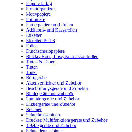
Papiere farbig
Strukturpapiere
Motivpapiere
Formulare
Plotterpapiere und -folien
Additions- und Kassarollen
Etiketten
Etiketten PCL3
Folien
Durchschreibpapiere
Blöcke, Bons, Lose, Eintrittskontrollen
Tinten & Toner
Tinten
Toner
Bürogeräte
Aktenvernichter und Zubehör
Beschriftungsgeräte und Zubehör
Bindegeräte und Zubehör
Laminiergeräte und Zubehör
Diktiergeräte und Zubehör
Rechner
Schreibmaschinen
Drucker, Multifunktionsgeräte und Zubehör
Telefaxgeräte und Zubehör
Schneidemaschinen