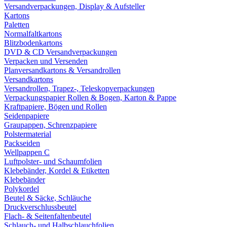
Versandverpackungen, Display & Aufsteller
Kartons
Paletten
Normalfaltkartons
Blitzbodenkartons
DVD & CD Versandverpackungen
Verpacken und Versenden
Planversandkartons & Versandrollen
Versandkartons
Versandrollen, Trapez-, Teleskopverpackungen
Verpackungspapier Rollen & Bogen, Karton & Pappe
Kraftpapiere, Bögen und Rollen
Seidenpapiere
Graupappen, Schrenzpapiere
Polstermaterial
Packseiden
Wellpappen C
Luftpolster- und Schaumfolien
Klebebänder, Kordel & Etiketten
Klebebänder
Polykordel
Beutel & Säcke, Schläuche
Druckverschlussbeutel
Flach- & Seitenfaltenbeutel
Schlauch- und Halbschlauchfolien