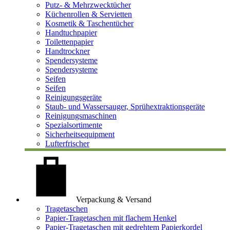
Putz- & Mehrzwecktücher
Küchenrollen & Servietten
Kosmetik & Taschentücher
Handtuchpapier
Toilettenpapier
Handtrockner
Spendersysteme
Spendersysteme
Seifen
Seifen
Reinigungsgeräte
Staub- und Wassersauger, Sprühextraktionsgeräte
Reinigungsmaschinen
Spezialsortimente
Sicherheitsequipment
Lufterfrischer
Verpackung & Versand
Tragetaschen
Papier-Tragetaschen mit flachem Henkel
Papier-Tragetaschen mit gedrehtem Papierkordel