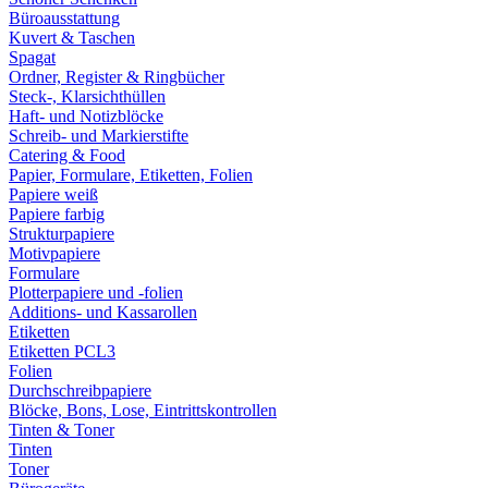
Büroausstattung
Kuvert & Taschen
Spagat
Ordner, Register & Ringbücher
Steck-, Klarsichthüllen
Haft- und Notizblöcke
Schreib- und Markierstifte
Catering & Food
Papier, Formulare, Etiketten, Folien
Papiere weiß
Papiere farbig
Strukturpapiere
Motivpapiere
Formulare
Plotterpapiere und -folien
Additions- und Kassarollen
Etiketten
Etiketten PCL3
Folien
Durchschreibpapiere
Blöcke, Bons, Lose, Eintrittskontrollen
Tinten & Toner
Tinten
Toner